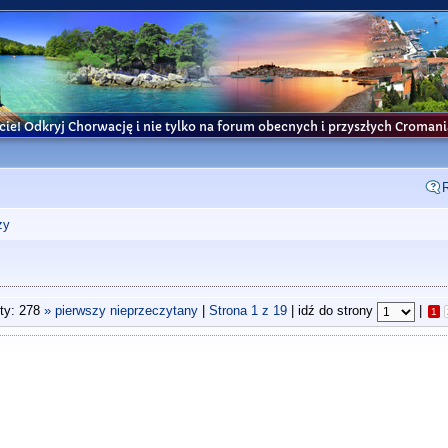
cie! Odkryj Chorwację i nie tylko na forum obecnych i przyszłych Croma
ży
ty: 278
» pierwszy nieprzeczytany
|
Strona
1
z
19
| idź do strony
|
1