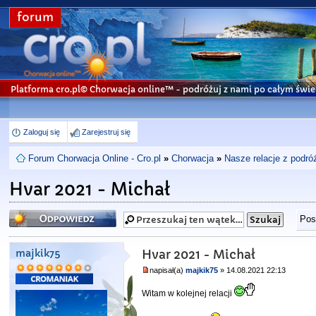
forum
Platforma cro.pl© Chorwacja online™
- podróżuj z nami po całym świe
Zaloguj się
Zarejestruj się
Forum Chorwacja Online - Cro.pl
»
Chorwacja
»
Nasze relacje z podró
Hvar 2021 - Michał
Odpowiedz
Pos
majkik75
Hvar 2021 - Michał
napisał(a)
majkik75
» 14.08.2021 22:13
Witam w kolejnej relacji