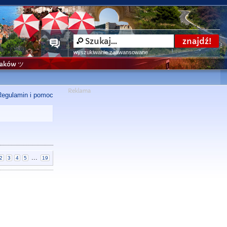
wyszukiwanie zaawansowane
niaków ツ
Regulamin i pomoc
...
2
3
4
5
19