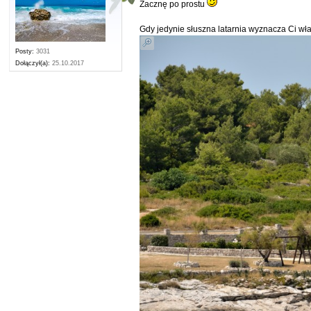
Zacznę po prostu
Gdy jedynie słuszna latarnia wyznacza Ci wł
Posty:
3031
Dołączył(a):
25.10.2017