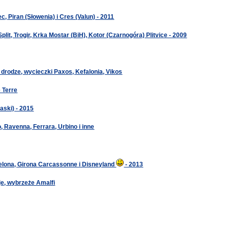
ec, Piran (Słowenia) i Cres (Valun) - 2011
plit, Trogir, Krka Mostar (BiH), Kotor (Czarnogóra) Plitvice - 2009
 drodze, wycieczki Paxos, Kefalonia, Vikos
 Terre
aski) - 2015
, Ravenna, Ferrara, Urbino i inne
elona, Girona Carcassonne i Disneyland
- 2013
je, wybrzeże Amalfi