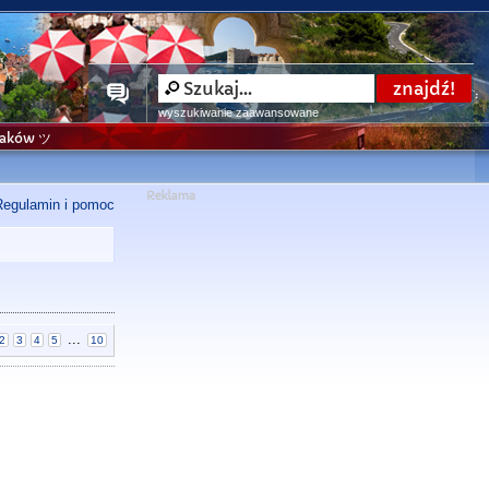
wyszukiwanie zaawansowane
niaków ツ
Regulamin i pomoc
...
2
3
4
5
10