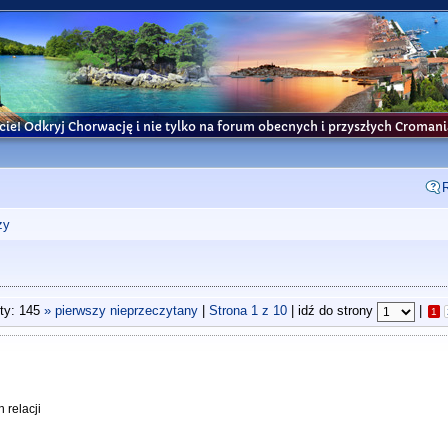
cie! Odkryj Chorwację i nie tylko na forum obecnych i przyszłych Croma
ży
ty: 145
» pierwszy nieprzeczytany
|
Strona
1
z
10
| idź do strony
|
1
 relacji