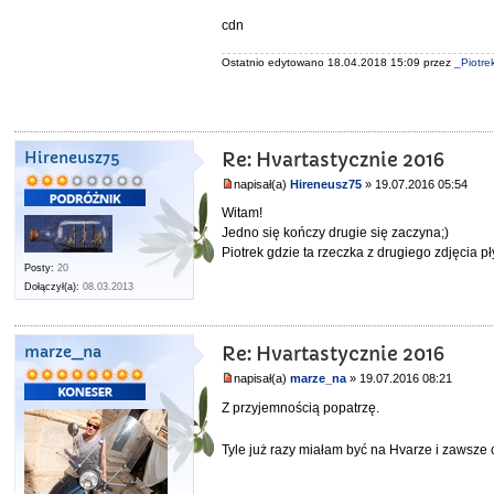
cdn
Ostatnio edytowano 18.04.2018 15:09 przez
_Piotre
Hireneusz75
Re: Hvartastycznie 2016
napisał(a)
Hireneusz75
» 19.07.2016 05:54
Witam!
Jedno się kończy drugie się zaczyna;)
Piotrek gdzie ta rzeczka z drugiego zdjęcia pł
Posty:
20
Dołączył(a):
08.03.2013
marze_na
Re: Hvartastycznie 2016
napisał(a)
marze_na
» 19.07.2016 08:21
Z przyjemnością popatrzę.
Tyle już razy miałam być na Hvarze i zawsze