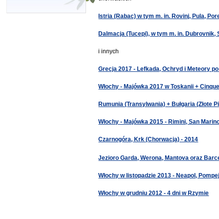
Istria (Rabac) w tym m. in. Rovinj, Pula, Por
Dalmacja (Tucepi), w tym m. in. Dubrovnik, S
i innych
Grecja 2017 - Lefkada, Ochryd i Meteory po
Włochy - Majówka 2017 w Toskanii + Cinque
Rumunia (Transylwania) + Bułgaria (Złote Pi
Włochy - Majówka 2015 - Rimini, San Marino
Czarnogóra, Krk (Chorwacja) - 2014
Jezioro Garda, Werona, Mantova oraz Barc
Włochy w listopadzie 2013 - Neapol, Pompe
Włochy w grudniu 2012 - 4 dni w Rzymie