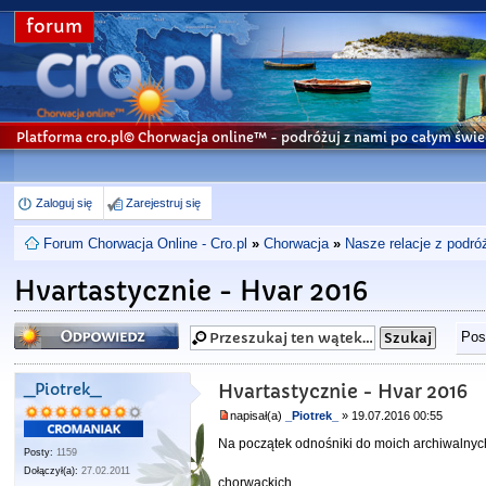
forum
Platforma cro.pl© Chorwacja online™
- podróżuj z nami po całym świe
Zaloguj się
Zarejestruj się
Forum Chorwacja Online - Cro.pl
»
Chorwacja
»
Nasze relacje z podró
Hvartastycznie - Hvar 2016
Odpowiedz
Pos
_Piotrek_
Hvartastycznie - Hvar 2016
napisał(a)
_Piotrek_
» 19.07.2016 00:55
Na początek odnośniki do moich archiwalnych
Posty:
1159
Dołączył(a):
27.02.2011
chorwackich