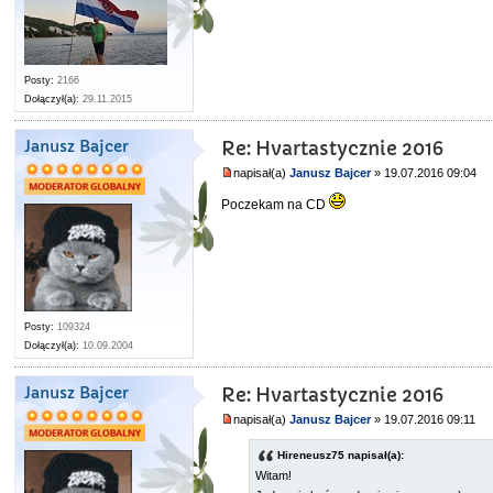
Posty:
2166
Dołączył(a):
29.11.2015
Janusz Bajcer
Re: Hvartastycznie 2016
napisał(a)
Janusz Bajcer
» 19.07.2016 09:04
Poczekam na CD
Posty:
109324
Dołączył(a):
10.09.2004
Janusz Bajcer
Re: Hvartastycznie 2016
napisał(a)
Janusz Bajcer
» 19.07.2016 09:11
Hireneusz75 napisał(a):
Witam!