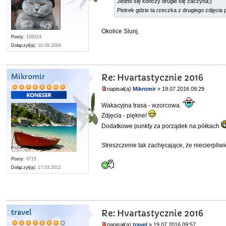
Jedno się kończy drugie się zaczyna;)
Piotrek gdzie ta rzeczka z drugiego zdjęcia p
Okolice Slunj.
Posty:
109324
Dołączył(a):
10.09.2004
Mikromir
Re: Hvartastycznie 2016
napisał(a)
Mikromir
» 19.07.2016 09:29
Wakacyjna trasa - wzorcowa.
Zdjęcia - piękne!
Dodatkowe punkty za porządek na półkach
Streszczenie tak zachęcające, że niecierpliw
Posty:
6715
Dołączył(a):
17.03.2012
travel
Re: Hvartastycznie 2016
napisał(a)
travel
» 19.07.2016 09:57