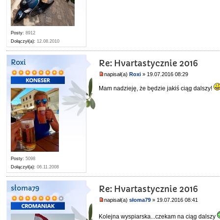
Posty:
8912
Dołączył(a):
12.08.2010
Roxi
Re: Hvartastycznie 2016
napisał(a)
Roxi
» 19.07.2016 08:29
Mam nadzieję, że będzie jakiś ciąg dalszy!
Posty:
5098
Dołączył(a):
06.11.2008
słoma79
Re: Hvartastycznie 2016
napisał(a)
słoma79
» 19.07.2016 08:41
Kolejna wyspiarska...czekam na ciąg dalszy