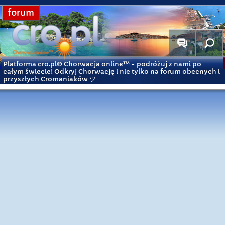
forum
Platforma cro.pl© Chorwacja online™
- podróżuj z nami po
całym świecie! Odkryj Chorwację i nie tylko na forum obecnych i
przyszłych Cromaniaków ツ