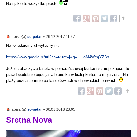
No i jakie to wszystko proste
napisał(a)
su-petar
» 26.12.2017 11:37
No to jedziemy chwytać rytm.
https://www.google.pl/url?sa=t&rct=j&q= ... aM4WegYZBs
Jeżeli zobaczycie faceta w pomarańczowej kurtce i szarej czapce, to
prawdopodobnie będe ja, a brunetka w białej kurtce to moja żona. Na
plaży poznacie mnie po kąpielówkach w chorwackich barwach.
napisał(a)
su-petar
» 06.01.2018 23:05
Sretna Nova