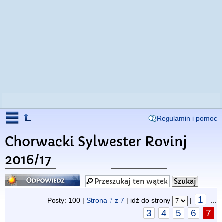
Regulamin i pomoc
Chorwacki Sylwester Rovinj
2016/17
Odpowiedz
1
Posty: 100 |
Strona
7
z
7
| idź do strony
|
...
3
4
5
6
7