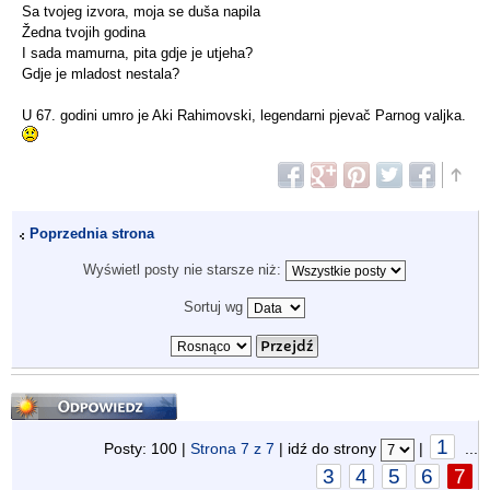
Sa tvojeg izvora, moja se duša napila
Žedna tvojih godina
I sada mamurna, pita gdje je utjeha?
Gdje je mladost nestala?
U 67. godini umro je Aki Rahimovski, legendarni pjevač Parnog valjka.
Poprzednia strona
Wyświetl posty nie starsze niż:
Sortuj wg
Odpowiedz
1
Posty: 100 |
Strona
7
z
7
| idź do strony
|
...
3
4
5
6
7