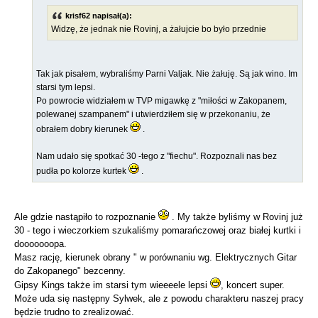
krisf62 napisał(a):
Widzę, że jednak nie Rovinj, a żałujcie bo było przednie
Tak jak pisałem, wybraliśmy Parni Valjak. Nie żałuję. Są jak wino. Im
starsi tym lepsi.
Po powrocie widziałem w TVP migawkę z "miłości w Zakopanem,
polewanej szampanem" i utwierdziłem się w przekonaniu, że
obrałem dobry kierunek
.
Nam udało się spotkać 30 -tego z "fiechu". Rozpoznali nas bez
pudła po kolorze kurtek
.
Ale gdzie nastąpiło to rozpoznanie
. My także byliśmy w Rovinj już
30 - tego i wieczorkiem szukaliśmy pomarańczowej oraz białej kurtki i
dooooooopa.
Masz rację, kierunek obrany " w porównaniu wg. Elektrycznych Gitar
do Zakopanego" bezcenny.
Gipsy Kings także im starsi tym wieeeele lepsi
, koncert super.
Może uda się następny Sylwek, ale z powodu charakteru naszej pracy
będzie trudno to zrealizować.