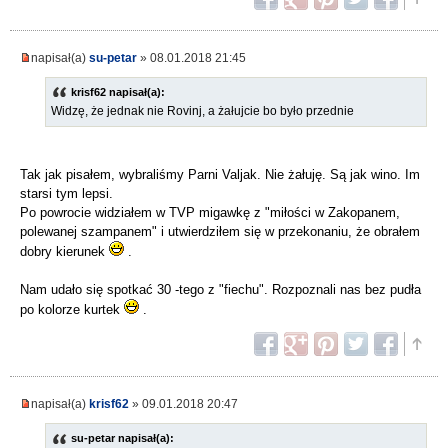
napisał(a)
su-petar
» 08.01.2018 21:45
krisf62 napisał(a):
Widzę, że jednak nie Rovinj, a żałujcie bo było przednie
Tak jak pisałem, wybraliśmy Parni Valjak. Nie żałuję. Są jak wino. Im
starsi tym lepsi.
Po powrocie widziałem w TVP migawkę z "miłości w Zakopanem,
polewanej szampanem" i utwierdziłem się w przekonaniu, że obrałem
dobry kierunek
.
Nam udało się spotkać 30 -tego z "fiechu". Rozpoznali nas bez pudła
po kolorze kurtek
.
napisał(a)
krisf62
» 09.01.2018 20:47
su-petar napisał(a):