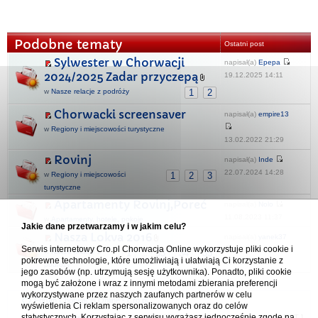
Podobne tematy
Ostatni post
Sylwester w Chorwacji
napisał(a)
Epepa
2024/2025 Zadar przyczepą
19.12.2025 14:11
w
Nasze relacje z podróży
1
2
Chorwacki screensaver
napisał(a)
empire13
w
Regiony i miejscowości turystyczne
13.02.2022 21:29
Rovinj
napisał(a)
Inde
22.07.2024 14:28
w
Regiony i miejscowości
1
2
3
turystyczne
Apartamenty Rovinj,Poreć
napisał(a)
Nolo
11.08.2023 11:37
w
Apartamenty, hotele, pokoje
Jakie dane przetwarzamy i w jakim celu?
Nasza Lokva 2016
napisał(a)
yanek37
Serwis internetowy Cro.pl Chorwacja Online wykorzystuje pliki cookie i
w
Nasze relacje z
1
33
34
35
...
pokrewne technologie, które umożliwiają i ułatwiają Ci korzystanie z
10.01.2026 09:47
podróży
jego zasobów (np. utrzymują sesję użytkownika). Ponadto, pliki cookie
mogą być założone i wraz z innymi metodami zbierania preferencji
wykorzystywane przez naszych zaufanych partnerów w celu
Forum Chorwacja Online - Cro.pl
wyświetlenia Ci reklam spersonalizowanych oraz do celów
statystycznych. Korzystając z serwisu wyrażasz jednocześnie zgodę na
Usuń ciasteczka
• Strefa czasowa: UTC + 1 (Polska - czas zimowy) [
DST
]