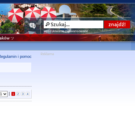
wyszukiwanie zaawansowane
niaków ツ
Regulamin i pomoc
|
1
2
3
4