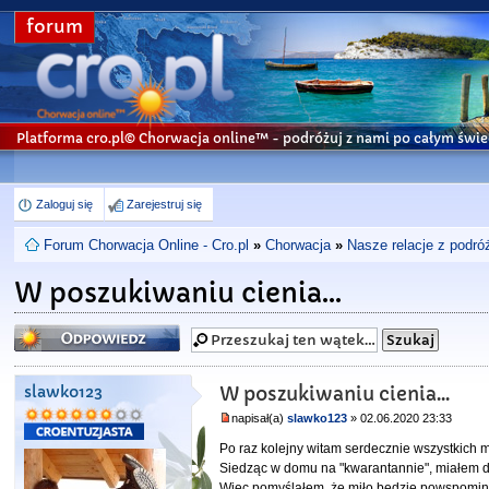
forum
Platforma cro.pl© Chorwacja online™
- podróżuj z nami po całym świe
Zaloguj się
Zarejestruj się
Forum Chorwacja Online - Cro.pl
»
Chorwacja
»
Nasze relacje z podró
W poszukiwaniu cienia...
Odpowiedz
slawko123
W poszukiwaniu cienia...
napisał(a)
slawko123
» 02.06.2020 23:33
Po raz kolejny witam serdecznie wszystkich
Siedząc w domu na "kwarantannie", miałem d
Więc pomyślałem, że miło bedzie powspomin