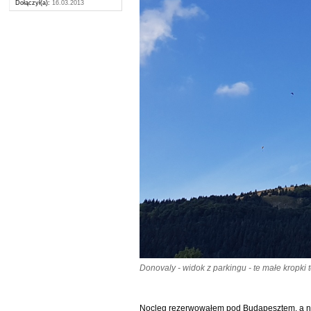
Dołączył(a):
16.03.2013
Donovaly - widok z parkingu - te małe kropki t
Nocleg rezerwowałem pod Budapesztem, a ni