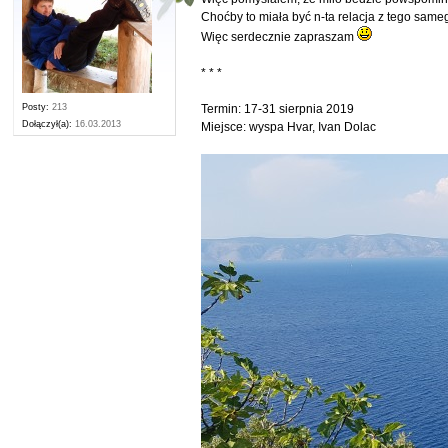
Choćby to miała być n-ta relacja z tego same
Więc serdecznie zapraszam
* * *
Posty:
213
Termin: 17-31 sierpnia 2019
Dołączył(a):
16.03.2013
Miejsce: wyspa Hvar, Ivan Dolac