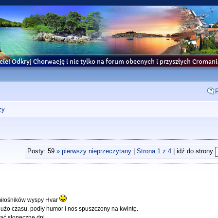
cie! Odkryj Chorwację i nie tylko na forum obecnych i przyszłych Croma
ży
Posty: 59
» pierwszy nieprzeczytany
|
Strona
1
z
4
| idź do strony
 miłośników wyspy Hvar
użo czasu, podły humor i nos spuszczony na kwintę.
ać słoneczne dni.