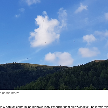
o paralotniarze.
e w samym centrum, bo planowaliśmy zwiedzić "dom niedźwiedzia" i pokarmić mis