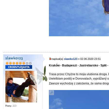
slawko123
napisał(a)
slawko123
» 02.06.2020 23:51
Kraków - Budapeszt - Jastrebarsko - Split -
Trasa przez Chyżne to moja ulubiona droga. B
Uwielbiam postój w Donovalach, vyprážaný syr
Zawsze wychodzę z założenia, że sama droga
Posty:
213