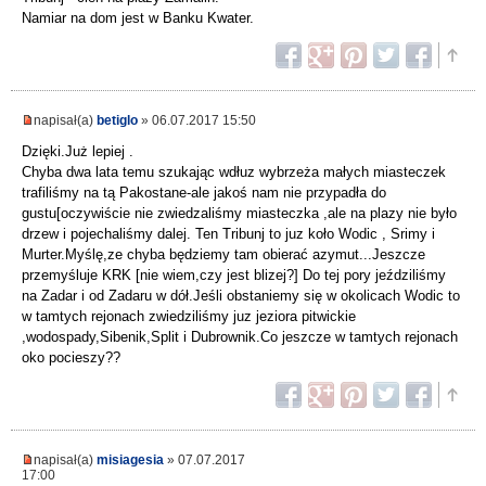
Namiar na dom jest w Banku Kwater.
napisał(a)
betiglo
» 06.07.2017 15:50
Dzięki.Już lepiej .
Chyba dwa lata temu szukając wdłuz wybrzeża małych miasteczek
trafiliśmy na tą Pakostane-ale jakoś nam nie przypadła do
gustu[oczywiście nie zwiedzaliśmy miasteczka ,ale na plazy nie było
drzew i pojechaliśmy dalej. Ten Tribunj to juz koło Wodic , Srimy i
Murter.Myślę,ze chyba będziemy tam obierać azymut...Jeszcze
przemyśluje KRK [nie wiem,czy jest blizej?] Do tej pory jeździliśmy
na Zadar i od Zadaru w dół.Jeśli obstaniemy się w okolicach Wodic to
w tamtych rejonach zwiedziliśmy juz jeziora pitwickie
,wodospady,Sibenik,Split i Dubrownik.Co jeszcze w tamtych rejonach
oko pocieszy??
napisał(a)
misiagesia
» 07.07.2017
17:00