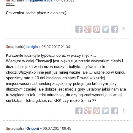
napisał(a)
magda-lena309
» 04.07.2017
22:11
Crikvenica- ładne płaże z cieniem;)
napisał(a)
betiglo
» 05.07.2017 21:34
Kurcze-ile ludzi-tyle typów...i coraz większy mętlik...
Wiem,że w całej Chorwacji jest pięknie ,a przede wszystkim ciepło i
dużo cieplejsza woda niz w naszym bałtyku i głównie o to
chodzi.Wszystko inne jest już mniej ważne ,ale ....ważne,bo w końcu
spędzimy tam z 10 dni błogiego lenistwa.Prawie w każdej
miejscowośći nadmorskiej znajdziemy pokoje [po krótszym ,czy
dłuższym czasie] ,ale dobrze jest mieć z góry ustalony jakiś namiar,a
tu wyglada to tak -jedni odradzają ,drudzy są zachwyceni,a ja wciąż
się błąkam-Istria-gdzieś na KRK czy może Srima ??
napisał(a)
Grigorij
» 06.07.2017 09:45