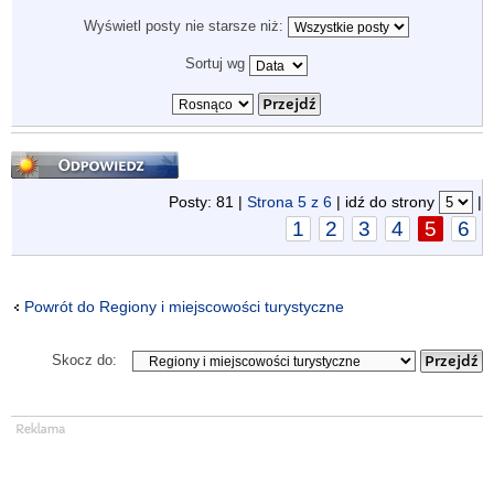
Wyświetl posty nie starsze niż:
Sortuj wg
Odpowiedz
Posty: 81 |
Strona
5
z
6
| idź do strony
|
1
2
3
4
5
6
Powrót do Regiony i miejscowości turystyczne
Skocz do: