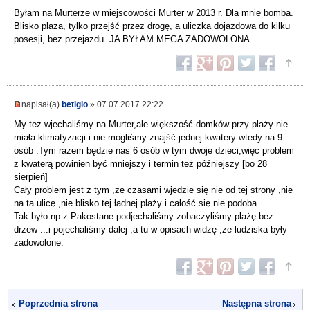
Byłam na Murterze w miejscowości Murter w 2013 r. Dla mnie bomba.
Blisko plaza, tylko przejść przez drogę, a uliczka dojazdowa do kilku
posesji, bez przejazdu. JA BYŁAM MEGA ZADOWOLONA.
napisał(a)
betiglo
» 07.07.2017 22:22
My tez wjechaliśmy na Murter,ale większość domków przy plaży nie
miała klimatyzacji i nie mogliśmy znajść jednej kwatery wtedy na 9
osób .Tym razem będzie nas 6 osób w tym dwoje dzieci,więc problem
z kwaterą powinien być mniejszy i termin też późniejszy [bo 28
sierpień]
Cały problem jest z tym ,ze czasami wjedzie się nie od tej strony ,nie
na ta ulicę ,nie blisko tej ładnej plaży i całość się nie podoba...
Tak było np z Pakostane-podjechaliśmy-zobaczyliśmy plażę bez
drzew ...i pojechaliśmy dalej ,a tu w opisach widzę ,ze ludziska były
zadowolone.
Poprzednia strona
Następna strona