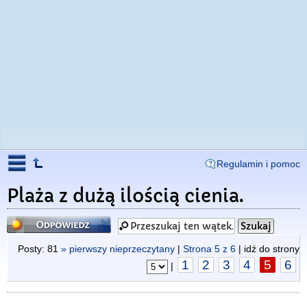
Regulamin i pomoc
Plaża z dużą ilością cienia.
Odpowiedz
Posty: 81
» pierwszy nieprzeczytany
|
Strona
5
z
6
| idź do strony
1
2
3
4
5
6
|