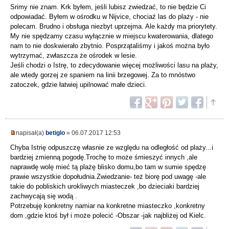
Srimy nie znam. Krk byłem, jeśli lubisz zwiedzać, to nie będzie Ci
odpowiadać. Byłem w ośrodku w Nijvice, chociaź las do plaży - nie
polecam. Brudno i obsługa niezbyt uprzejma. Ale każdy ma priorytety.
My nie spędzamy czasu wyłącznie w miejscu kwaterowania, dlatego
nam to nie doskwierało zbytnio. Posprzątaliśmy i jakoś można było
wytrzymać, zwłaszcza że ośrodek w lesie.
Jeśli chodzi o Istrę, to zdecydowanie więcej możliwości lasu na plaży,
ale wtedy gorzej ze spaniem na linii brzegowej. Za to mnóstwo
zatoczek, gdzie łatwiej upilnować małe dzieci.
napisał(a)
betiglo
» 06.07.2017 12:53
Chyba Istrię odpuszczę własnie ze względu na odległość od plaży...i
bardziej zmienną pogodę.Trochę to może śmieszyć innych ,ale
naprawdę wolę mieć tą plażę blisko domu,bo tam w sumie spędzę
prawie wszystkie dopołudnia.Zwiedzanie- też biorę pod uwagę -ale
takie do pobliskich urokliwych miasteczek ,bo dzieciaki bardziej
zachwycają się wodą .
Potrzebuję konkretny namiar na konkretne miasteczko ,konkretny
dom ,gdzie ktoś był i może polecić -Obszar -jak najbliżej od Kielc.