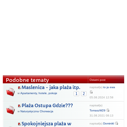
Podobne tematy
Ostatni post
Maslenica - jaka plaża itp.
napisał(a)
to ja ewa
w
Apartamenty, hotele, pokoje
1
2
05.08.2024 12:58
Plaża Ostupa Gdzie???
napisał(a)
TomaszW29
w
Naturystyczna Chorwacja
31.08.2021 08:13
Spokojniejsza plaża w
napisał(a)
DominikI