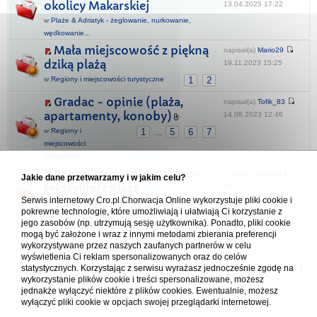
okolicy Makarskiej
13.04.2025 17:22
w
Plaże & Adriatyk - żeglowanie, nurkowanie,
wędkowanie...
Mała miejscowość z piękną
napisał(a)
Mario29
dziką plażą
19.11.2023 15:25
w
Regiony i miejscowości turystyczne
1
2
Gradac - opinie (plaża,
napisał(a)
Tofik_83
apartamenty, konoby)
14.08.2023 12:46
w
Regiony i
1
5
6
7
...
miejscowości
turystyczne
Kempingi naturystyczno-
napisał(a)
pegazik1
Jakie dane przetwarzamy i w jakim celu?
tekstylne/z plażą
26.05.2023 14:12
Serwis internetowy Cro.pl Chorwacja Online wykorzystuje pliki cookie i
naturystyczną
pokrewne technologie, które umożliwiają i ułatwiają Ci korzystanie z
w
Naturystyczna Chorwacja
jego zasobów (np. utrzymują sesję użytkownika). Ponadto, pliki cookie
mogą być założone i wraz z innymi metodami zbierania preferencji
wykorzystywane przez naszych zaufanych partnerów w celu
Forum Chorwacja Online - Cro.pl
wyświetlenia Ci reklam spersonalizowanych oraz do celów
statystycznych. Korzystając z serwisu wyrażasz jednocześnie zgodę na
Usuń ciasteczka
• Strefa czasowa: UTC + 1 (Polska - czas zimowy) [
DST
]
wykorzystanie plików cookie i treści spersonalizowane, możesz
jednakże wyłączyć niektóre z plików cookies. Ewentualnie, możesz
wyłączyć pliki cookie w opcjach swojej przeglądarki internetowej.