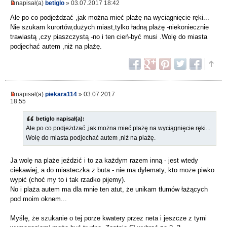
napisał(a)
betiglo
» 03.07.2017 18:42
Ale po co podjeżdzać ,jak można mieć plażę na wyciągnięcie ręki...
Nie szukam kurortów,dużych miast,tylko ładną plażę -niekoniecznie
trawiastą ,czy piaszczystą -no i ten cień-być musi .Wolę do miasta
podjechać autem ,niż na plażę.
napisał(a)
piekara114
» 03.07.2017
18:55
betiglo napisał(a):
Ale po co podjeżdzać ,jak można mieć plażę na wyciągnięcie ręki...
Wolę do miasta podjechać autem ,niż na plażę.
Ja wolę na plaże jeździć i to za każdym razem inną - jest wtedy
ciekawiej, a do miasteczka z buta - nie ma dylematy, kto może piwko
wypić (choć my to i tak rzadko pijemy).
No i plaża autem ma dla mnie ten atut, że unikam tłumów łażących
pod moim oknem...
Myślę, że szukanie o tej porze kwatery przez neta i jeszcze z tymi