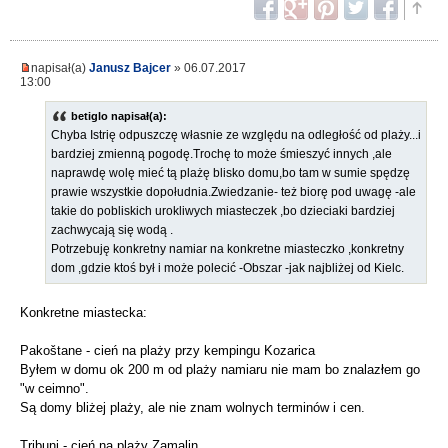
napisał(a)
Janusz Bajcer
» 06.07.2017
13:00
betiglo napisał(a):
Chyba Istrię odpuszczę własnie ze względu na odległość od plaży...i
bardziej zmienną pogodę.Trochę to może śmieszyć innych ,ale
naprawdę wolę mieć tą plażę blisko domu,bo tam w sumie spędzę
prawie wszystkie dopołudnia.Zwiedzanie- też biorę pod uwagę -ale
takie do pobliskich urokliwych miasteczek ,bo dzieciaki bardziej
zachwycają się wodą .
Potrzebuję konkretny namiar na konkretne miasteczko ,konkretny
dom ,gdzie ktoś był i może polecić -Obszar -jak najbliżej od Kielc.
Konkretne miastecka:
Pakoštane - cień na plaży przy kempingu Kozarica
Byłem w domu ok 200 m od plaży namiaru nie mam bo znalazłem go
"w ceimno".
Są domy bliżej plaży, ale nie znam wolnych terminów i cen.
Tribunj - cień na plaży Zamalin.