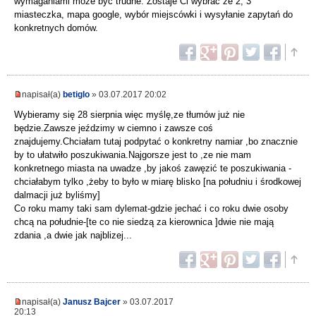
wymaganiami może być trudne. Zostaje Ci wybrać ze 2, 3
miasteczka, mapa google, wybór miejscówki i wysyłanie zapytań do
konkretnych domów.
napisał(a)
betiglo
» 03.07.2017 20:02
Wybieramy się 28 sierpnia więc myślę,ze tłumów już nie
będzie.Zawsze jeździmy w ciemno i zawsze coś
znajdujemy.Chciałam tutaj podpytać o konkretny namiar ,bo znacznie
by to ułatwiło poszukiwania.Najgorsze jest to ,ze nie mam
konkretnego miasta na uwadze ,by jakoś zawęzić te poszukiwania -
chciałabym tylko ,żeby to było w miarę blisko [na południu i środkowej
dalmacji już byliśmy]
Co roku mamy taki sam dylemat-gdzie jechać i co roku dwie osoby
chcą na południe-[te co nie siedzą za kierownica ]dwie nie mają
zdania ,a dwie jak najblizej...
napisał(a)
Janusz Bajcer
» 03.07.2017
20:13