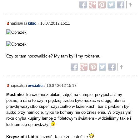
napisał(a)
kibic
» 16.07.2012 15:11
Czy to tam nocowaliście? My tam byliśmy rok temu.
napisał(a)
ewciaku
» 16.07.2012 15:17
Maslinko
- kurcze nie zrobiłam zdjęć na campie, przyjechaliśmy
późno, a rano to czym prędzej trzeba było ruszać w drogę, ale na
prawdę wszystko super, czyściutko w łazienkach, bar z piwkiem był,
autko przy namiocie, tylko te komary nie do zniesienia. W przyszłym
roku chyba kupimy lampę z fioletowym światłem - widzieliśmy takie i
ludziom się sprawdzały.
Krzysztof i Lidia
- cześć, fajnie że jesteście