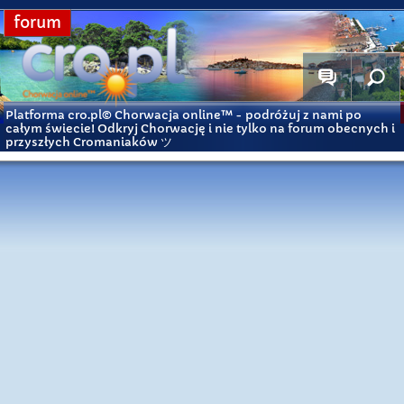
forum
Platforma cro.pl© Chorwacja online™
- podróżuj z nami po
całym świecie! Odkryj Chorwację i nie tylko na forum obecnych i
przyszłych Cromaniaków ツ