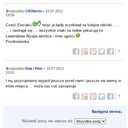
napisał(a)
CROberto
» 16.07.2012
19:56
Cześć Ewciaku
teraz ja będę oczekiwał na kolejne odcinki......
....i nastrajał się......wszystkie znaki na niebie pokazują że
Lawendowa Wyspa wkrótce i mnie ugości
Pozdrowionka.
napisał(a)
Ewa i Piotr
» 16.07.2012
20:02
I my przycupniemy-wyjazd jeszcze przed nami i jeszcze nie wiemy w
które miejsce ... może nas coś zainspiruje
Następna strona
Wyświetl posty nie starsze niż: