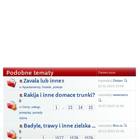
Podobne tematy
Ostatni post
Zavala lub inne
napisał(a)
Dżejan
22.11.2023 23:08
w
Apartamenty, hotele, pokoje
Rakija i inne domace trunki?
napisał(a)
wwwmarco
15.07.2025 11:59
w
Ceny, usługi,
1
13
14
15
...
przepisy, porady
różne
Badyle, trawy i inne zielska ...
napisał(a)
Bea.ta
24.12.2023 22:34
w
1
1577
1578
1579
...