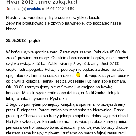
Hvar 2012 i inne zakątki :)
napisał(a)
ewciaku
» 16.07.2012 14:50
Niestety już wróciliśmy. Było cudnie i szybko zleciało.
Żeby nie produkować się zbytnio na wstępie, oto początek naszej
historii
29.06.2012 - piątek
W końcu wybiła godzina zero. Zaraz wyruszamy. Pobudka 05.00 idę
zrobić prowiant na drogę. Ostatnie dopakowanie bagaży, dzieci nawet
szybko wstają z łóżka. Ząbki, siku i już wyjeżdżamy. Jest 07.00
ciepło, ładna pogoda. Relacji z podróży nie będzie za dużo, bo albo
śpię, albo czytam albo uciszam dzieci.
Tak więc zaczynam podróż
od chwili z książką, jednak jest za wcześnie i ucinam sobie komara.
Ok. 09.00 zatrzymujemy się w Słowacji w knajpce na kawkę i
kanapki. Mają tu wyśmienite capputchino, duża filiżanka, tak jak
lubię, pianka i cynamon. Pychotka.
Z tego co pamiętam pomiędzy książką a spaniem, to przejeżdżamy
przez Budapeszt. Potem zmieniam małżonka za kierownicą. Przed
granicą z Chorwacją szukamy jakiejś knajpki na dobry węgierki obiad.
No tylko szkoda, że knajpek nie ma. Tak więc przekraczamy granicę,
pierwsza kontrol paszportowa. Zjeżdżamy do Osjeka, bo przy drodze
niestety same knajpy z piwem i trafiamy do bardzo fajnej restauracji