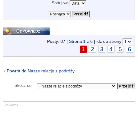
Sortuj wg
Odpowiedz
Posty: 87 |
Strona
1
z
6
| idź do strony
|
1
2
3
4
5
6
Powrót do Nasze relacje z podróży
Skocz do: