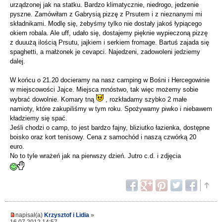
urządzonej jak na statku. Bardzo klimatycznie, niedrogo, jedzenie
pyszne. Zamówiłam z Gabrysią pizzę z Prsutem i z nieznanymi mi
składnikami. Modlę się, żebyśmy tylko nie dostały jakoś łypiącego
okiem robala. Ale uff, udało się, dostajemy pięknie wypieczoną pizzę
z duuużą ilością Prsutu, jajkiem i serkiem fromage. Bartuś zajada się
spaghetti, a małżonek je cevapci. Najedzeni, zadowoleni jedziemy
dalej.
W końcu o 21.20 docieramy na nasz camping w Bośni i Hercegowinie
w miejscowości Jajce. Miejsca mnóstwo, tak więc możemy sobie
wybrać dowolnie. Komary tną
, rozkładamy szybko 2 małe
namioty, które zakupiliśmy w tym roku. Spożywamy piwko i niebawem
kładziemy się spać.
Jeśli chodzi o camp, to jest bardzo fajny, bliziutko łazienka, dostępne
boisko oraz kort tenisowy. Cena z samochód i naszą czwórką 20
euro.
No to tyle wrażeń jak na pierwszy dzień. Jutro c.d. i zdjęcia
napisał(a)
Krzysztof i Lidia
»
16.07.2012 14:57