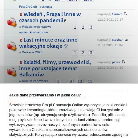
FotoCroClub - dyskusja
Wiedeń , Praga i inne w
napisał(a)
Sara76
czasach pandemii
12.12.2021 15:17
w
Relacje wielokrajowe -
1
2
3
wycieczki objazdowe
Last minute oraz inne
napisał(a)
stachan
wakacyjne okazje ツ
11.04.2026 15:04
w
Wakacje 2026
1
2
3
Ksiażki, filmy, przewodniki,
napisał(a)
piotoc
inne poruszające temat
12.12.2024 14:29
Bałkanów
w
Kultura chorwacka
1
9
10
11
...
Żupania splicko-
napisał(a)
AdamSz
Jakie dane przetwarzamy i w jakim celu?
dalmatyńska i inne atrakcje -
09.05.2025 17:42
wakacje 2021
Serwis internetowy Cro.pl Chorwacja Online wykorzystuje pliki cookie i
pokrewne technologie, które umożliwiają i ułatwiają Ci korzystanie z
w
Nasze relacje z podróży
1
2
3
jego zasobów (np. utrzymują sesję użytkownika). Ponadto, pliki cookie
mogą być założone i wraz z innymi metodami zbierania preferencji
wykorzystywane przez naszych zaufanych partnerów w celu
Forum Chorwacja Online - Cro.pl
wyświetlenia Ci reklam spersonalizowanych oraz do celów
statystycznych. Korzystając z serwisu wyrażasz jednocześnie zgodę na
Usuń ciasteczka
• Strefa czasowa: UTC + 1 (Polska - czas zimowy) [
DST
]