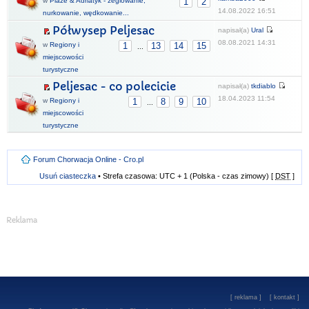
w
Plaże & Adriatyk - żeglowanie,
1
2
14.08.2022 16:51
nurkowanie, wędkowanie...
Półwysep Peljesac
napisał(a)
Ural
08.08.2021 14:31
w
Regiony i
1
13
14
15
...
miejscowości
turystyczne
Peljesac - co polecicie
napisał(a)
tkdiablo
18.04.2023 11:54
w
Regiony i
1
8
9
10
...
miejscowości
turystyczne
Forum Chorwacja Online - Cro.pl
Usuń ciasteczka
• Strefa czasowa: UTC + 1 (Polska - czas zimowy) [
DST
]
[
reklama
] [
kontakt
]