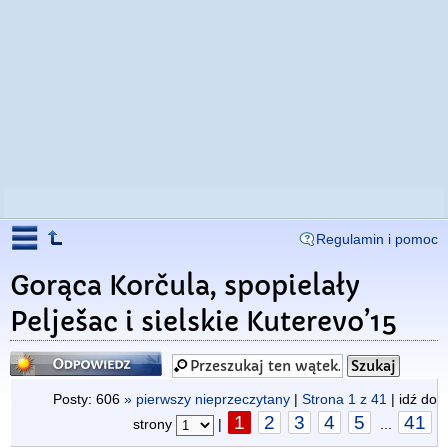
Regulamin i pomoc
Gorąca Korčula, spopielały
Pelješac i sielskie Kuterevo’15
Odpowiedz
Posty: 606
» pierwszy nieprzeczytany
|
Strona
1
z
41
| idź do
1
2
3
4
5
41
strony
|
...