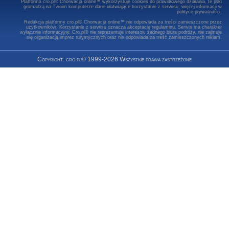
Platforma cro.pl© Chorwacja online™ wykorzystuje cookies do prawidłowego działania, te pliki
gromadzą na Twoim komputerze dane ułatwiające korzystanie z serwisu; więcej informacji w
polityce prywatności
.
Redakcja platformy cro.pl© Chorwacja online™ nie odpowiada za treści zamieszczone przez
użytkowników. Korzystanie z serwisu oznacza akceptację regulaminu. Serwis ma charakter
wyłącznie informacyjny. Cro.pl© nie reprezentuje interesów żadnego biura podróży, nie zajmuje
się organizacją imprez turystycznych oraz nie odpowiada za treść zamieszczonych reklam.
Copyright: cro.pl© 1999-2026 Wszystkie prawa zastrzeżone