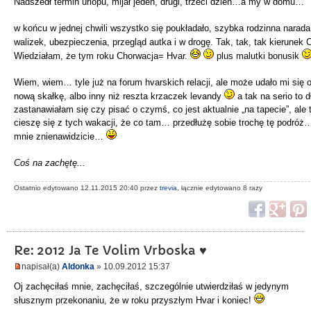
Nadszedł termin urlopu, mijał jeden, drugi, trzeci dzień…a my w domu…
w końcu w jednej chwili wszystko się poukładało, szybka rodzinna narada
walizek, ubezpieczenia, przegląd autka i w drogę. Tak, tak, tak kierunek
Wiedziałam, że tym roku Chorwacja= Hvar.
plus malutki bonusik
Wiem, wiem… tyle już na forum hvarskich relacji, ale może udało mi się o
nową skałkę, albo inny niż reszta krzaczek levandy
a tak na serio to d
zastanawiałam się czy pisać o czymś, co jest aktualnie „na tapecie”, ale 
cieszę się z tych wakacji, że co tam… przedłużę sobie trochę tę podróż
mnie znienawidzicie…
Coś na zachętę...
Ostatnio edytowano 12.11.2015 20:40 przez
trevia
, łącznie edytowano 8 razy
Re: 2012 Ja Te Volim Vrboska ♥
napisał(a)
Aldonka
» 10.09.2012 15:37
Oj zachęciłaś mnie, zachęciłaś, szczególnie utwierdziłaś w jedynym
słusznym przekonaniu, że w roku przyszłym Hvar i koniec!