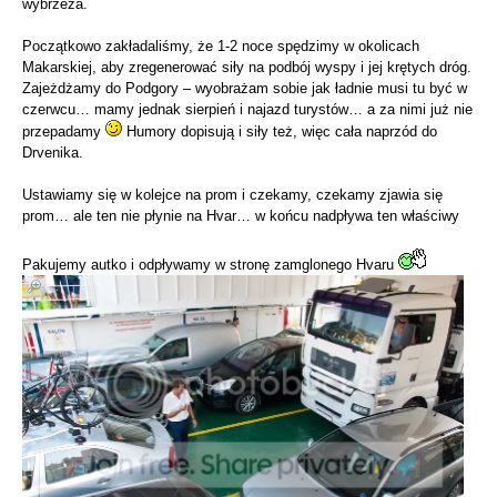
wybrzeża.
Początkowo zakładaliśmy, że 1-2 noce spędzimy w okolicach
Makarskiej, aby zregenerować siły na podbój wyspy i jej krętych dróg.
Zajeżdżamy do Podgory – wyobrażam sobie jak ładnie musi tu być w
czerwcu… mamy jednak sierpień i najazd turystów… a za nimi już nie
przepadamy
Humory dopisują i siły też, więc cała naprzód do
Drvenika.
Ustawiamy się w kolejce na prom i czekamy, czekamy zjawia się
prom… ale ten nie płynie na Hvar… w końcu nadpływa ten właściwy
Pakujemy autko i odpływamy w stronę zamglonego Hvaru