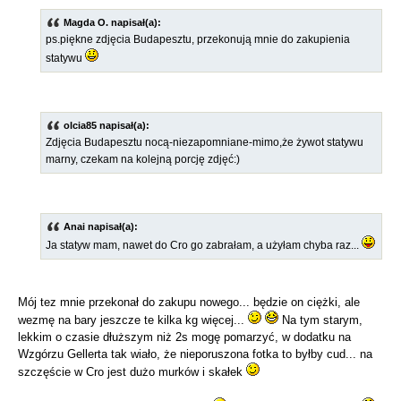
Magda O. napisał(a):
ps.piękne zdjęcia Budapesztu, przekonują mnie do zakupienia
statywu
olcia85 napisał(a):
Zdjęcia Budapesztu nocą-niezapomniane-mimo,że żywot statywu
marny, czekam na kolejną porcję zdjęć:)
Anai napisał(a):
Ja statyw mam, nawet do Cro go zabrałam, a użyłam chyba raz...
Mój tez mnie przekonał do zakupu nowego... będzie on ciężki, ale
wezmę na bary jeszcze te kilka kg więcej...
Na tym starym,
lekkim o czasie dłuższym niż 2s mogę pomarzyć, w dodatku na
Wzgórzu Gellerta tak wiało, że nieporuszona fotka to byłby cud... na
szczęście w Cro jest dużo murków i skałek