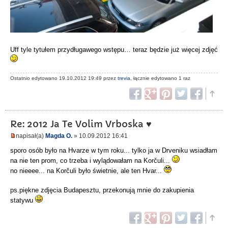
Uff tyle tytułem przydługawego wstępu… teraz będzie już więcej zdjęć
Ostatnio edytowano 19.10.2012 19:49 przez
trevia
, łącznie edytowano 1 raz
Re: 2012 Ja Te Volim Vrboska ♥
napisał(a)
Magda O.
» 10.09.2012 16:41
sporo osób było na Hvarze w tym roku... tylko ja w Drveniku wsiadłam
na nie ten prom, co trzeba i wylądowałam na Korčuli...
no nieeee... na Korčuli było świetnie, ale ten Hvar...
ps.piękne zdjęcia Budapesztu, przekonują mnie do zakupienia
statywu