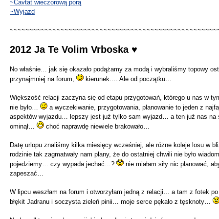
~Cavtat wieczorową porą
~Wyjazd
~~~~~~~~~~~~~~~~~~~~~~~~~~~~~~~~~~~~~~~~~~~~~~~~~~~~~
2012 Ja Te Volim Vrboska ♥
No właśnie… jak się okazało podążamy za modą i wybraliśmy topowy ost
przynajmniej na forum,
kierunek…. Ale od początku…
Większość relacji zaczyna się od etapu przygotowań, którego u nas w tym
nie było…
a wyczekiwanie, przygotowania, planowanie to jeden z najfa
aspektów wyjazdu… lepszy jest już tylko sam wyjazd… a ten już nas na 
ominął…
choć naprawdę niewiele brakowało…
Datę urlopu znaliśmy kilka miesięcy wcześniej, ale różne koleje losu w bli
rodzinie tak zagmatwały nam plany, że do ostatniej chwili nie było wiado
pojedziemy… czy wypada jechać…?
nie miałam siły nic planować, ab
zapeszać…
W lipcu weszłam na forum i otworzyłam jedną z relacji… a tam z fotek po
błękit Jadranu i soczysta zieleń pinii… moje serce pękało z tęsknoty…