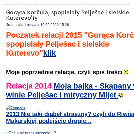
Gorąca Korčula, spopielały Pelješac i sielskie
Kuterevo’15
napisał(a)
trevia
» 10.09.2012 15:28
Początek relacji 2015 "Gorąca Korč
spopielały Pelješac i sielskie
Kuterevo"
klik
Moje poprzednie relacje, czyli spis treści
Relacja 2014
Moja bajka - Skąpany
winie Pelješac i mityczny Mljet
2013 Nie taki diabeł straszny? czyli do Riwie
Makarskiej podejście drugie...
~Oszukać przeznaczenie...?