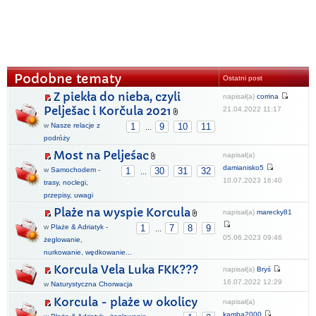
Podobne tematy
Ostatni post
Z piekła do nieba, czyli
napisał(a)
corrina
Pelješac i Korčula 2021
21.04.2022 11:17
w
Nasze relacje z
1
9
10
11
...
podróży
Most na Peljeśac
napisał(a)
damianisko5
w
Samochodem -
1
30
31
32
...
10.07.2023 16:40
trasy, noclegi,
przepisy, uwagi
Plaże na wyspie Korcula
napisał(a)
marecky81
w
Plaże & Adriatyk -
1
7
8
9
...
05.06.2023 09:46
żeglowanie,
nurkowanie, wędkowanie...
Korcula Vela Luka FKK???
napisał(a)
Bryś
16.07.2022 12:29
w
Naturystyczna Chorwacja
Korcula - plaże w okolicy
napisał(a)
kamba2000