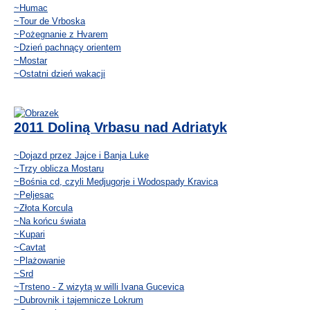
~Humac
~Tour de Vrboska
~Pożegnanie z Hvarem
~Dzień pachnący orientem
~Mostar
~Ostatni dzień wakacji
2011 Doliną Vrbasu nad Adriatyk
~Dojazd przez Jajce i Banja Luke
~Trzy oblicza Mostaru
~Bośnia cd, czyli Medjugorje i Wodospady Kravica
~Peljesac
~Złota Korcula
~Na końcu świata
~Kupari
~Cavtat
~Plażowanie
~Srd
~Trsteno - Z wizytą w willi Ivana Gucevica
~Dubrovnik i tajemnicze Lokrum