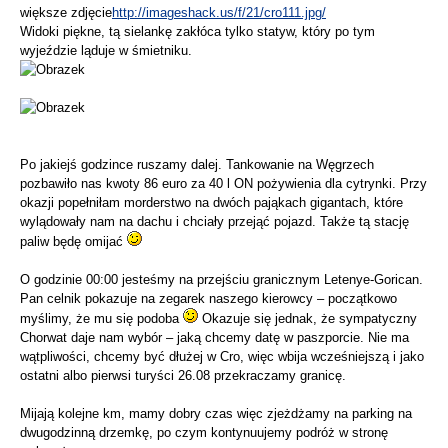
większe zdjęcie
http://imageshack.us/f/21/cro111.jpg/
Widoki piękne, tą sielankę zakłóca tylko statyw, który po tym
wyjeździe ląduje w śmietniku.
Po jakiejś godzince ruszamy dalej. Tankowanie na Węgrzech
pozbawiło nas kwoty 86 euro za 40 l ON pożywienia dla cytrynki. Przy
okazji popełniłam morderstwo na dwóch pająkach gigantach, które
wylądowały nam na dachu i chciały przejąć pojazd. Także tą stację
paliw będę omijać
O godzinie 00:00 jesteśmy na przejściu granicznym Letenye-Gorican.
Pan celnik pokazuje na zegarek naszego kierowcy – początkowo
myślimy, że mu się podoba
Okazuje się jednak, że sympatyczny
Chorwat daje nam wybór – jaką chcemy datę w paszporcie. Nie ma
wątpliwości, chcemy być dłużej w Cro, więc wbija wcześniejszą i jako
ostatni albo pierwsi turyści 26.08 przekraczamy granicę.
Mijają kolejne km, mamy dobry czas więc zjeżdżamy na parking na
dwugodzinną drzemkę, po czym kontynuujemy podróż w stronę