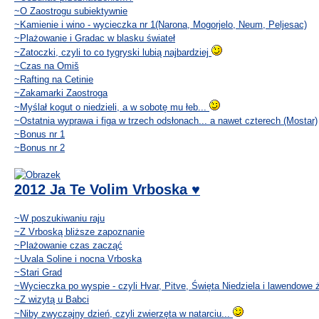
~O Zaostrogu subiektywnie
~Kamienie i wino - wycieczka nr 1(Narona, Mogorjelo, Neum, Peljesac)
~Plażowanie i Gradac w blasku świateł
~Zatoczki, czyli to co tygryski lubią najbardziej
~Czas na Omiš
~Rafting na Cetinie
~Zakamarki Zaostroga
~Myślał kogut o niedzieli, a w sobotę mu łeb...
~Ostatnia wyprawa i figa w trzech odsłonach... a nawet czterech (Mostar)
~Bonus nr 1
~Bonus nr 2
2012 Ja Te Volim Vrboska ♥
~W poszukiwaniu raju
~Z Vrboską bliższe zapoznanie
~Plażowanie czas zacząć
~Uvala Soline i nocna Vrboska
~Stari Grad
~Wycieczka po wyspie - czyli Hvar, Pitve, Święta Niedziela i lawendowe 
~Z wizytą u Babci
~Niby zwyczajny dzień, czyli zwierzęta w natarciu...