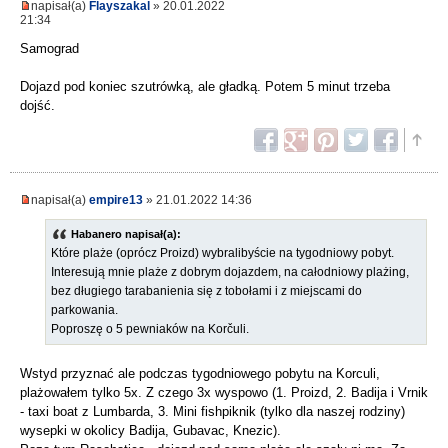
napisał(a)
Flayszakal
» 20.01.2022
21:34
Samograd
Dojazd pod koniec szutrówką, ale gładką. Potem 5 minut trzeba
dojść.
napisał(a)
empire13
» 21.01.2022 14:36
Habanero napisał(a):
Które plaże (oprócz Proizd) wybralibyście na tygodniowy pobyt.
Interesują mnie plaże z dobrym dojazdem, na całodniowy plażing,
bez długiego tarabanienia się z tobołami i z miejscami do
parkowania.
Poproszę o 5 pewniaków na Korčuli.
Wstyd przyznać ale podczas tygodniowego pobytu na Korculi,
plażowałem tylko 5x. Z czego 3x wyspowo (1. Proizd, 2. Badija i Vrnik
- taxi boat z Lumbarda, 3. Mini fishpiknik (tylko dla naszej rodziny)
wysepki w okolicy Badija, Gubavac, Knezic).