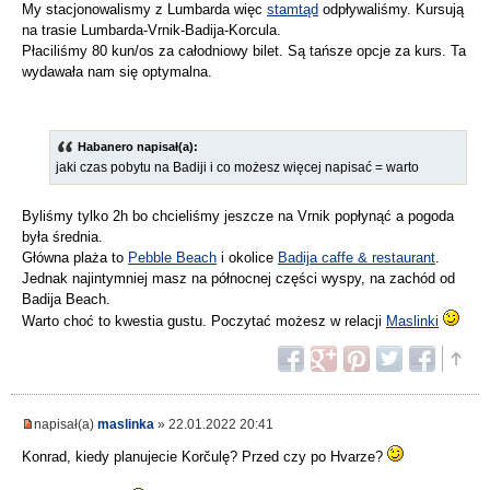
My stacjonowalismy z Lumbarda więc
stamtąd
odpływaliśmy. Kursują
na trasie Lumbarda-Vrnik-Badija-Korcula.
Płaciliśmy 80 kun/os za całodniowy bilet. Są tańsze opcje za kurs. Ta
wydawała nam się optymalna.
Habanero napisał(a):
jaki czas pobytu na Badiji i co możesz więcej napisać = warto
Byliśmy tylko 2h bo chcieliśmy jeszcze na Vrnik popłynąć a pogoda
była średnia.
Główna plaża to
Pebble Beach
i okolice
Badija caffe & restaurant
.
Jednak najintymniej masz na północnej części wyspy, na zachód od
Badija Beach.
Warto choć to kwestia gustu. Poczytać możesz w relacji
Maslinki
napisał(a)
maslinka
» 22.01.2022 20:41
Konrad, kiedy planujecie Korčulę? Przed czy po Hvarze?