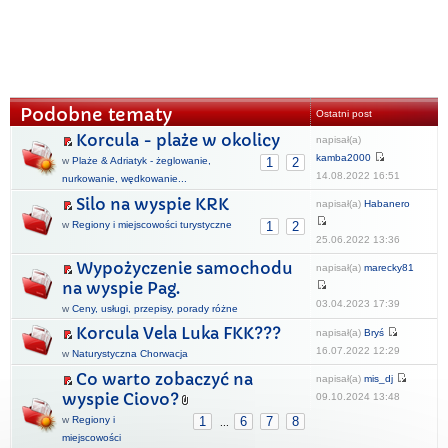
Podobne tematy
Ostatni post
Korcula - plaże w okolicy
napisał(a)
kamba2000
w
Plaże & Adriatyk - żeglowanie,
1
2
14.08.2022 16:51
nurkowanie, wędkowanie...
Silo na wyspie KRK
napisał(a)
Habanero
w
Regiony i miejscowości turystyczne
1
2
25.06.2022 13:36
Wypożyczenie samochodu
napisał(a)
marecky81
na wyspie Pag.
03.04.2023 17:39
w
Ceny, usługi, przepisy, porady różne
Korcula Vela Luka FKK???
napisał(a)
Bryś
16.07.2022 12:29
w
Naturystyczna Chorwacja
Co warto zobaczyć na
napisał(a)
mis_dj
wyspie Ciovo?
09.10.2024 13:48
w
Regiony i
1
6
7
8
...
miejscowości