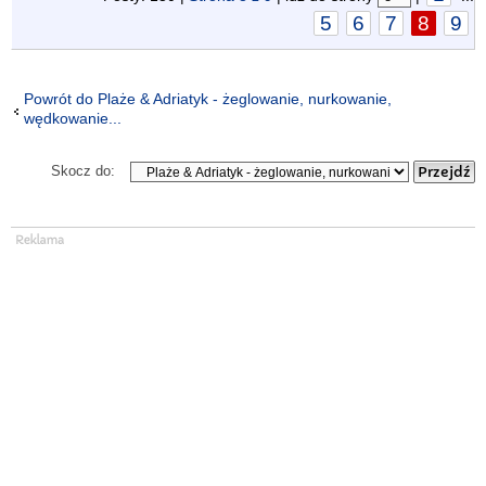
5
6
7
8
9
Powrót do Plaże & Adriatyk - żeglowanie, nurkowanie,
wędkowanie...
Skocz do: