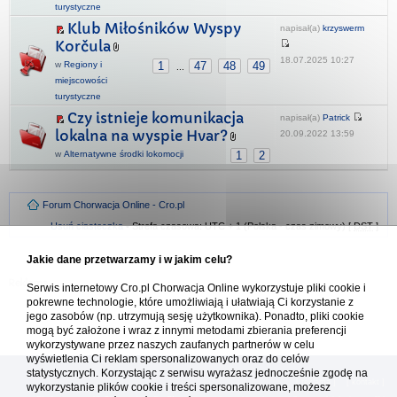
turystyczne
Klub Miłośników Wyspy
napisał(a)
krzyswerm
Korčula
18.07.2025 10:27
w
Regiony i
1
47
48
49
...
miejscowości
turystyczne
Czy istnieje komunikacja
napisał(a)
Patrick
lokalna na wyspie Hvar?
20.09.2022 13:59
w
Alternatywne środki lokomocji
1
2
Forum Chorwacja Online - Cro.pl
Usuń ciasteczka
• Strefa czasowa: UTC + 1 (Polska - czas zimowy) [
DST
]
Jakie dane przetwarzamy i w jakim celu?
Serwis internetowy Cro.pl Chorwacja Online wykorzystuje pliki cookie i
pokrewne technologie, które umożliwiają i ułatwiają Ci korzystanie z
jego zasobów (np. utrzymują sesję użytkownika). Ponadto, pliki cookie
mogą być założone i wraz z innymi metodami zbierania preferencji
wykorzystywane przez naszych zaufanych partnerów w celu
wyświetlenia Ci reklam spersonalizowanych oraz do celów
statystycznych. Korzystając z serwisu wyrażasz jednocześnie zgodę na
[
reklama
] [
kontakt
]
wykorzystanie plików cookie i treści spersonalizowane, możesz