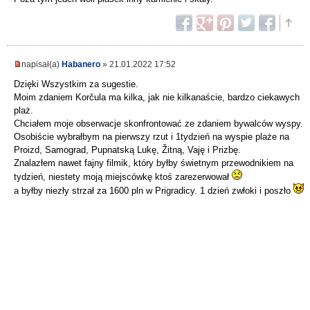
napisał(a)
Habanero
» 21.01.2022 17:52
Dzięki Wszystkim za sugestie.
Moim zdaniem Korčula ma kilka, jak nie kilkanaście, bardzo ciekawych
plaż.
Chciałem moje obserwacje skonfrontować ze zdaniem bywalców wyspy.
Osobiście wybrałbym na pierwszy rzut i 1tydzień na wyspie plaże na
Proizd, Samograd, Pupnatską Lukę, Žitną, Vaję i Prizbę.
Znalazłem nawet fajny filmik, który byłby świetnym przewodnikiem na
tydzień, niestety moją miejscówkę ktoś zarezerwował
a byłby niezły strzał za 1600 pln w Prigradicy. 1 dzień zwłoki i poszło