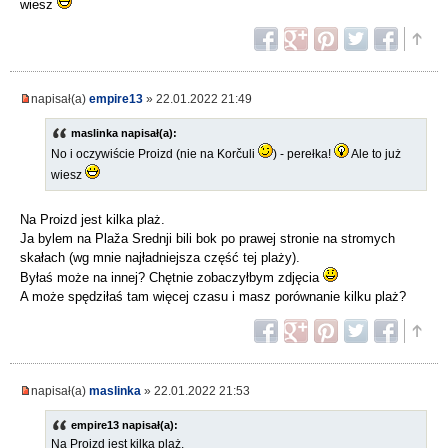
wiesz
napisał(a)
empire13
» 22.01.2022 21:49
maslinka napisał(a):
No i oczywiście Proizd (nie na Korčuli
) - perełka!
Ale to już
wiesz
Na Proizd jest kilka plaż.
Ja bylem na Plaža Srednji bili bok po prawej stronie na stromych
skałach (wg mnie najładniejsza część tej plaży).
Byłaś może na innej? Chętnie zobaczyłbym zdjęcia
A może spędziłaś tam więcej czasu i masz porównanie kilku plaż?
napisał(a)
maslinka
» 22.01.2022 21:53
empire13 napisał(a):
Na Proizd jest kilka plaż.