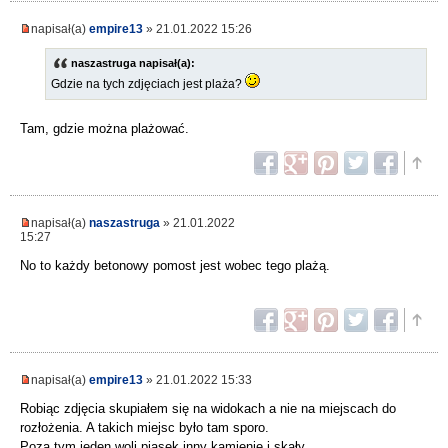
napisał(a)
empire13
» 21.01.2022 15:26
naszastruga napisał(a):
Gdzie na tych zdjęciach jest plaża?
Tam, gdzie można plażować.
napisał(a)
naszastruga
» 21.01.2022
15:27
No to każdy betonowy pomost jest wobec tego plażą.
napisał(a)
empire13
» 21.01.2022 15:33
Robiąc zdjęcia skupiałem się na widokach a nie na miejscach do
rozłożenia. A takich miejsc było tam sporo.
Poza tym jeden woli piasek inny kamienie i skały.