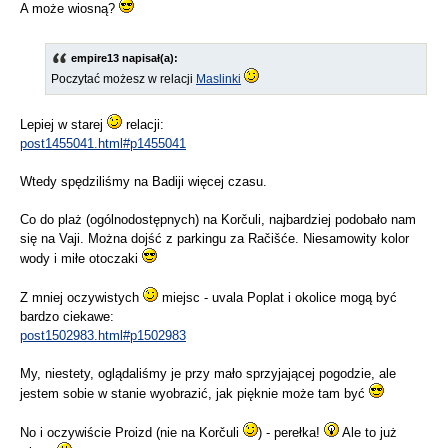
A może wiosną?
empire13 napisał(a):
Poczytać możesz w relacji
Maslinki
Lepiej w starej
relacji:
post1455041.html#p1455041
Wtedy spędziliśmy na Badiji więcej czasu.
Co do plaż (ogólnodostępnych) na Korčuli, najbardziej podobało nam
się na Vaji. Można dojść z parkingu za Račišće. Niesamowity kolor
wody i miłe otoczaki
Z mniej oczywistych
miejsc - uvala Poplat i okolice mogą być
bardzo ciekawe:
post1502983.html#p1502983
My, niestety, oglądaliśmy je przy mało sprzyjającej pogodzie, ale
jestem sobie w stanie wyobrazić, jak pięknie może tam być
No i oczywiście Proizd (nie na Korčuli
) - perełka!
Ale to już