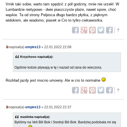
Vrnik taki sobie, warto tam spędzić z pół godziny, mnie nie urzekł. W
Lumbardzie nietypowo - dwie piaszczyste plaże, nawet spore, choć
wąskie. Ta od strony Peljesca długo bardzo płytka, z pięknym
widokiem, ale wiadomo, piasek w Cro to tylko ciekawostka.
napisał(a)
empire13
» 22.01.2022 22:08
Krzychooo napisał(a):
Ogólnie łodzie pływają w tę i nazad od rana do wieczora.
Rozkład jazdy jest mocno umowny. Ale w cro to normalne
napisał(a)
empire13
» 22.01.2022 22:37
maslinka napisał(a):
Byliśmy na Veli Bili Bok i Srednji Bili Bok. Bardziej podobała mi się