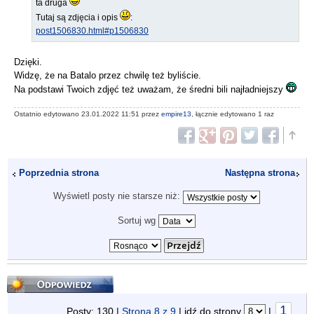
ta druga
Tutaj są zdjęcia i opis
:
post1506830.html#p1506830
Dzięki.
Widzę, że na Batalo przez chwilę też byliście.
Na podstawi Twoich zdjęć też uważam, że średni bili najładniejszy
Ostatnio edytowano 23.01.2022 11:51 przez
empire13
, łącznie edytowano 1 raz
Poprzednia strona
Następna strona
Wyświetl posty nie starsze niż:
Sortuj wg
Odpowiedz
1
Posty: 130 |
Strona
8
z
9
| idź do strony
|
...