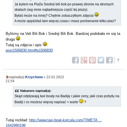
Ja bylem na Plaža Srednji bili bok po prawej stronie na stromych
skałach (wg mnie najładniejsza część tej plaży).
Byłaś może na innej? Chętnie zobaczyłbym zdjęcia
A może spędziłaś tam więcej czasu i masz porównanie kilku plaż?
Byliśmy na Veli Bili Bok i Srednji Bili Bok. Bardziej podobała mi się ta
druga
Tutaj są zdjęcia i opis
:
post1506830.html#p1506830
napisał(a)
Krzychooo
» 22.01.2022
21:54
Habanero napisał(a):
Skąd odpływają taxi boaty na Badiję i jakie ceny, jaki czas pobytu na
Badiji i co możesz więcej napisać = warto
?
Tutaj rozkład:
http://www.taxi-boat-korcula.com/TIMETA ...
1642880198