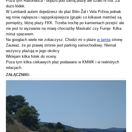
Poza tym Rasohatica - dojazd pod samą plażę ale szału ni ma. Za
dużo łódek.
W Lumbardi autem dojedziesz do plaż Bilin Žal i Vela Pržina jednak
wg mnie najlepsze i najspokojniejsze (grupki co kilkaset metrów) są
pomiędzy, bliżej plaży FKK. Trzeba trochę po kamieniach przejść ale
nie jest to wyzwanie na miarę chociażby Maskalić czy Furnje. Kilka
minut spacerem.
Na googlach wiele nie zobaczysz. Chodzi mi o plaże
w tamtą
stronę.
Zauważ, że po prawej stronie jest parking samochodowy. Niemal
wszyscy plażują w jego okolicy.
Wklejam kilka fotek do oceny.
Poza tym kilka ciekawych plaż podawano w KMWK i w niektórych
relacjach.
ZAŁĄCZNIKI: