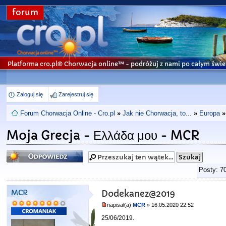
forum
Platforma cro.pl© Chorwacja online™
- podróżuj z nami po całym świe
Zaloguj się
Zarejestruj się
Forum Chorwacja Online - Cro.pl
»
Jak nie Chorwacja, to...
»
Europa
»
Moja Grecja - Ελλάδα μου - MCR
Odpowiedz
Posty: 7
MCR
Dodekanez@2019
napisał(a)
MCR
» 16.05.2020 22:52
25/06/2019.