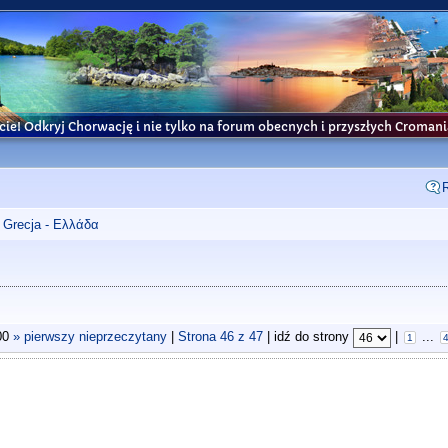
cie! Odkryj Chorwację i nie tylko na forum obecnych i przyszłych Croma
Grecja - Ελλάδα
00
» pierwszy nieprzeczytany
|
Strona
46
z
47
| idź do strony
|
...
1