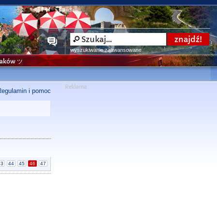
wyszukiwanie zaawansowane
niaków ツ
Regulamin i pomoc
43
44
45
46
47