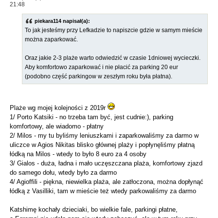
21:48
piekara114 napisał(a):
To jak jesteśmy przy Lefkadzie to napiszcie gdzie w samym mieście
można zaparkować.
Oraz jakie 2-3 plaże warto odwiedzić w czasie 1dniowej wycieczki.
Aby komfortowo zaparkować i nie płacić za parking 20 eur
(podobno część parkingow w zeszłym roku była płatna).
Plaże wg mojej kolejności z 2019r
1/ Porto Katsiki - no trzeba tam być, jest cudnie:), parking
komfortowy, ale wiadomo - płatny
2/ Milos - my tu byliśmy leniuszkami i zaparkowaliśmy za darmo w
uliczce w Agios Nikitas blisko głównej plaży i popłynęliśmy płatną
łódką na Milos - wtedy to było 8 euro za 4 osoby
3/ Gialos - duża, ładna i mało uczęszczana plaża, komfortowy zjazd
do samego dołu, wtedy było za darmo
4/ Agioffili - piękna, niewielka plaża, ale zatłoczona, można dopłynąć
łódką z Vasilliki, tam w mieście też wtedy parkowaliśmy za darmo
Katshimę kochały dzieciaki, bo wielkie fale, parkingi płatne,