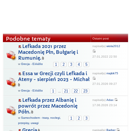
Podobne tematy
Ostatni post
Lefkada 2021 przez
napisał(a)
wiola2012
Macedonię Płn, Bułgarię i
27.01.2022 22:50
Rumunię.
w
Grecja - Ελλάδα
1
2
3
4
5
Essa w Grecji czyli Lefkada i
napisał(a)
majkik75
Ateny - sierpień 2023 - Michał
27.01.2026 09:27
w
Grecja - Ελλάδα
1
21
22
23
...
Lefkada przez Albanię i
napisał(a)
Adax
powrót przez Macedonię
17.06.2026 23:14
Półn.
w
Samochodem - trasy, noclegi,
1
2
3
przepisy, uwagi
Grecja
napisał(a)
Barber