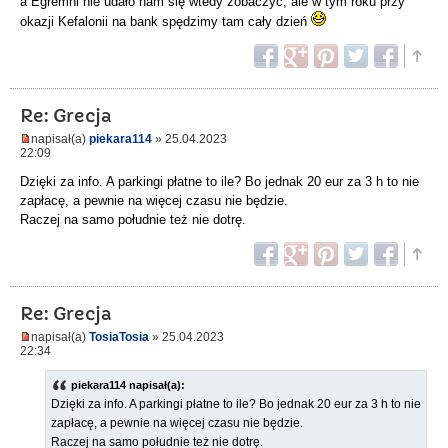
a Egremni nie udało nam się wtedy zobaczyć, ale w tym roku przy
okazji Kefalonii na bank spędzimy tam cały dzień
Re: Grecja
napisał(a)
piekara114
» 25.04.2023
22:09
Dzięki za info. A parkingi płatne to ile? Bo jednak 20 eur za 3 h to nie
zapłacę, a pewnie na więcej czasu nie będzie.
Raczej na samo południe też nie dotrę.
Re: Grecja
napisał(a)
TosiaTosia
» 25.04.2023
22:34
piekara114 napisał(a):
Dzięki za info. A parkingi płatne to ile? Bo jednak 20 eur za 3 h to nie
zapłacę, a pewnie na więcej czasu nie będzie.
Raczej na samo południe też nie dotrę.