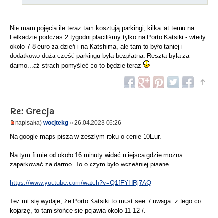
Nie mam pojęcia ile teraz tam kosztują parkingi, kilka lat temu na
Lefkadzie podczas 2 tygodni płaciliśmy tylko na Porto Katsiki - wtedy
około 7-8 euro za dzień i na Katshima, ale tam to było taniej i
dodatkowo duża część parkingu była bezpłatna. Reszta była za
darmo...aż strach pomyśleć co to będzie teraz
Re: Grecja
napisał(a)
woojtekg
» 26.04.2023 06:26
Na google maps pisza w zeszlym roku o cenie 10Eur.
Na tym filmie od około 16 minuty widać miejsca gdzie można
zaparkować za darmo. To o czym było wcześniej pisane.
https://www.youtube.com/watch?v=Q1fFYHRj7AQ
Też mi się wydaje, że Porto Katsiki to must see. / uwaga: z tego co
kojarzę, to tam słońce sie pojawia około 11-12 /.