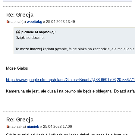
Re: Grecja
napisał(a)
woojtekg
» 25.04.2023 13:49
piekara114 napisał(a):
Dzięki serdeczne.
To może inaczej żądam pytanie, fajne plaża na zachodzie, ale mniej oble
Może Gialos
https://www.google.pl/maps/place/Gialos+Beach/@38.6691703,20.556
Kameralna nie jest, ale duża i na pewno nie będzie oblegana. Dojazd asf
Re: Grecja
napisał(a)
niuniek
» 25.04.2023 17:06