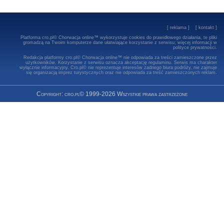
[
reklama
] [
kontakt
]
Platforma cro.pl© Chorwacja online™ wykorzystuje cookies do prawidłowego działania, te pliki
gromadzą na Twoim komputerze dane ułatwiające korzystanie z serwisu; więcej informacji w
polityce prywatności
.
Redakcja platformy cro.pl© Chorwacja online™ nie odpowiada za treści zamieszczone przez
użytkowników. Korzystanie z serwisu oznacza akceptację regulaminu. Serwis ma charakter
wyłącznie informacyjny. Cro.pl© nie reprezentuje interesów żadnego biura podróży, nie zajmuje
się organizacją imprez turystycznych oraz nie odpowiada za treść zamieszczonych reklam.
Copyright: cro.pl© 1999-2026 Wszystkie prawa zastrzeżone