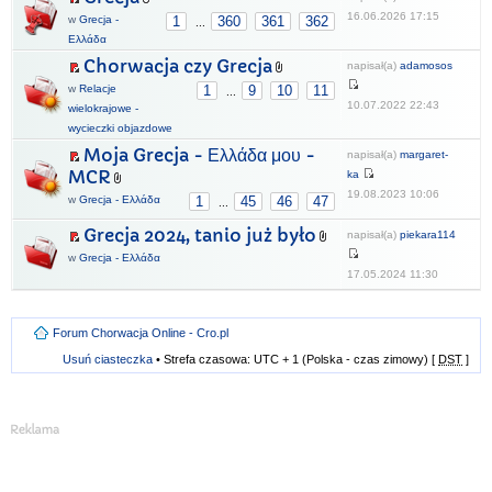
16.06.2026 17:15
w
Grecja -
1
360
361
362
...
Ελλάδα
Chorwacja czy Grecja
napisał(a)
adamosos
w
Relacje
1
9
10
11
...
10.07.2022 22:43
wielokrajowe -
wycieczki objazdowe
Moja Grecja - Ελλάδα μου -
napisał(a)
margaret-
MCR
ka
19.08.2023 10:06
w
Grecja - Ελλάδα
1
45
46
47
...
Grecja 2024, tanio już było
napisał(a)
piekara114
w
Grecja - Ελλάδα
17.05.2024 11:30
Forum Chorwacja Online - Cro.pl
Usuń ciasteczka
• Strefa czasowa: UTC + 1 (Polska - czas zimowy) [
DST
]