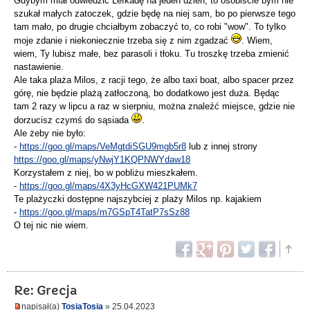
Gdybym miał odwiedzić Lefkadę na jeden dzień, to osobiście bym nie
szukał małych zatoczek, gdzie będę na niej sam, bo po pierwsze tego
tam mało, po drugie chciałbym zobaczyć to, co robi "wow". To tylko
moje zdanie i niekoniecznie trzeba się z nim zgadzać
. Wiem,
wiem, Ty lubisz małe, bez parasoli i tłoku. Tu troszkę trzeba zmienić
nastawienie.
Ale taka plaża Milos, z racji tego, że albo taxi boat, albo spacer przez
górę, nie będzie plażą zatłoczoną, bo dodatkowo jest duża. Będąc
tam 2 razy w lipcu a raz w sierpniu, można znaleźć miejsce, gdzie nie
dorzucisz czymś do sąsiada
.
Ale żeby nie było:
-
https://goo.gl/maps/VeMgtdiSGU9mgb5r8
lub z innej strony
https://goo.gl/maps/yNwjY1KQPNWYdaw18
Korzystałem z niej, bo w pobliżu mieszkałem.
-
https://goo.gl/maps/4X3yHcGXW421PUMk7
Te plażyczki dostępne najszybciej z plaży Milos np. kajakiem
-
https://goo.gl/maps/m7GSpT4TatP7sSz88
O tej nic nie wiem.
Re: Grecja
napisał(a)
TosiaTosia
» 25.04.2023