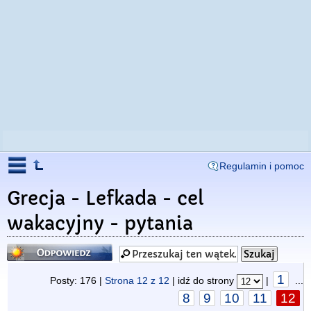
Regulamin i pomoc
Grecja - Lefkada - cel
wakacyjny - pytania
Odpowiedz
1
Posty: 176 |
Strona
12
z
12
| idź do strony
|
...
8
9
10
11
12