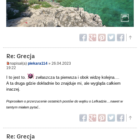
Re: Grecja
napisał(a)
piekara114
» 26.04.2023
19:22
I to jest to.
zwłaszcza ta pierwsza i obok widzę kolejna....
A ta druga gdzie dokładnie bo znajduje mi, ale wygląda całkiem
inaczej.
Poprosiłam o przerzucenie ostatnich postów do wątku o Lefkadzie....nawet w
tamtym miałam pytać..
Re: Grecja