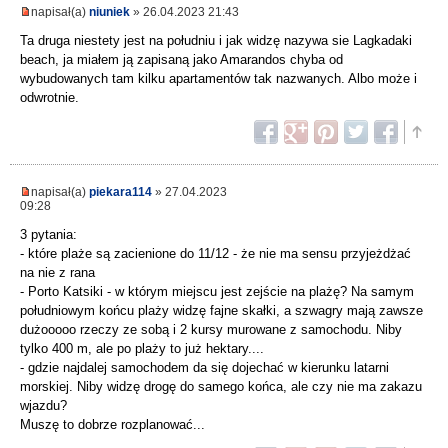
napisał(a)
niuniek
» 26.04.2023 21:43
Ta druga niestety jest na południu i jak widzę nazywa sie Lagkadaki
beach, ja miałem ją zapisaną jako Amarandos chyba od
wybudowanych tam kilku apartamentów tak nazwanych. Albo może i
odwrotnie.
napisał(a)
piekara114
» 27.04.2023
09:28
3 pytania:
- które plaże są zacienione do 11/12 - że nie ma sensu przyjeżdżać
na nie z rana
- Porto Katsiki - w którym miejscu jest zejście na plażę? Na samym
południowym końcu plaży widzę fajne skałki, a szwagry mają zawsze
dużooooo rzeczy ze sobą i 2 kursy murowane z samochodu. Niby
tylko 400 m, ale po plaży to już hektary....
- gdzie najdalej samochodem da się dojechać w kierunku latarni
morskiej. Niby widzę drogę do samego końca, ale czy nie ma zakazu
wjazdu?
Muszę to dobrze rozplanować...