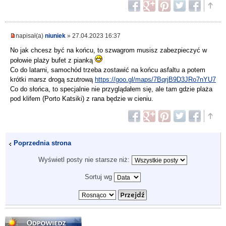
napisał(a)
niuniek
» 27.04.2023 16:37
No jak chcesz być na końcu, to szwagrom musisz zabezpieczyć w
połowie plaży bufet z pianką
Co do latarni, samochód trzeba zostawić na końcu asfaltu a potem
krótki marsz drogą szutrową
https://goo.gl/maps/7BqrjB9D3JRo7nYU7
Co do słońca, to specjalnie nie przyglądałem się, ale tam gdzie plaża
pod klifem (Porto Katsiki) z rana będzie w cieniu.
Poprzednia strona
Wyświetl posty nie starsze niż:
Sortuj wg
Odpowiedz