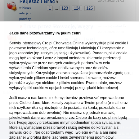
Pelješac i Brač
20.04.2023 01:02
w
Nasze
1
123
124
125
...
relacje z
podróży
Trasa przez Słowację, Węgry
napisał(a)
zwibel
[ POMOC ]
23.07.2026 09:28
Jakie dane przetwarzamy i w jakim celu?
w
1
506
507
508
...
Serwis internetowy Cro.pl Chorwacja Online wykorzystuje pliki cookie i
Samochodem -
pokrewne technologie, które umożliwiają i ułatwiają Ci korzystanie z
trasy, noclegi, przepisy, uwagi
jego zasobów (np. utrzymują sesję użytkownika). Ponadto, pliki cookie
mogą być założone i wraz z innymi metodami zbierania preferencji
wykorzystywane przez naszych zaufanych partnerów w celu
Forum Chorwacja Online - Cro.pl
wyświetlenia Ci reklam spersonalizowanych oraz do celów
statystycznych. Korzystając z serwisu wyrażasz jednocześnie zgodę na
Usuń ciasteczka
• Strefa czasowa: UTC + 1 (Polska - czas zimowy) [
DST
]
wykorzystanie plików cookie i treści spersonalizowane, możesz
jednakże wyłączyć niektóre z plików cookies. Ewentualnie, możesz
wyłączyć pliki cookie w opcjach swojej przeglądarki internetowej.
Jeśli masz u nas konto, możemy również przetwarzać wprowadzone
przez Ciebie dane, które zostały zapisane w Twoim profilu (e-mail oraz
nick użytkownika są niezbędne do posiadania konta, pozostałe dane
są wprowadzane dobrowolnie). Nie musisz się jednak martwić,
jakiekolwiek dane wprowadzone przez Ciebie do bazy cro.pl nie będą
bez Twojej zgody przekazane innym podmiotom (poza sytuacjami,
które są wymagane przez prawo) i służą jedynie do korzystania z
[
reklama
] [
kontakt
]
serwisu cro.pl. Nie odsprzedamy więc Twojego e-maila ani innej
Platforma cro.pl© Chorwacja online™ wykorzystuje cookies do prawidłowego działania, te pliki
zapisanej w profilu danej żadnemu zewnętrznemu podmiotowi.
gromadzą na Twoim komputerze dane ułatwiające korzystanie z serwisu; więcej informacji w