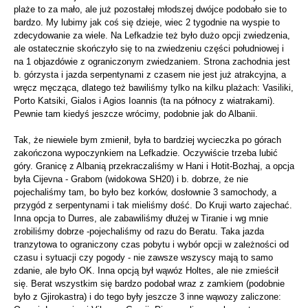
plaże to za mało, ale już pozostałej młodszej dwójce podobało sie to
bardzo. My lubimy jak coś się dzieje, wiec 2 tygodnie na wyspie to
zdecydowanie za wiele. Na Lefkadzie też było dużo opcji zwiedzenia,
ale ostatecznie skończyło się to na zwiedzeniu części południowej i
na 1 objazdówie z ograniczonym zwiedzaniem. Strona zachodnia jest
b. górzysta i jazda serpentynami z czasem nie jest już atrakcyjna, a
wręcz męcząca, dlatego też bawiliśmy tylko na kilku plażach: Vasiliki,
Porto Katsiki, Gialos i Agios Ioannis (ta na północy z wiatrakami).
Pewnie tam kiedyś jeszcze wrócimy, podobnie jak do Albanii.
Tak, że niewiele bym zmienił, była to bardziej wycieczka po górach
zakończona wypoczynkiem na Lefkadzie. Oczywiście trzeba lubić
góry. Granicę z Albanią przekraczaliśmy w Hani i Hotit-Bozhaj, a opcja
była Cijevna - Grabom (widokowa SH20) i b. dobrze, że nie
pojechaliśmy tam, bo było bez korków, dosłownie 3 samochody, a
przygód z serpentynami i tak mieliśmy dość. Do Kruji warto zajechać.
Inna opcja to Durres, ale zabawiliśmy dłużej w Tiranie i wg mnie
zrobiliśmy dobrze -pojechaliśmy od razu do Beratu. Taka jazda
tranzytowa to ograniczony czas pobytu i wybór opcji w zależności od
czasu i sytuacji czy pogody - nie zawsze wszyscy mają to samo
zdanie, ale było OK. Inna opcją był wąwóz Holtes, ale nie zmieścił
się. Berat wszystkim się bardzo podobał wraz z zamkiem (podobnie
było z Gjirokastra) i do tego były jeszcze 3 inne wąwozy zaliczone: