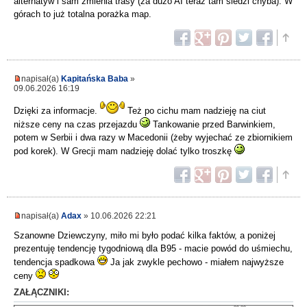
alternatyw i sam zmienia trasy (za dużo AI teraz tam siedzi chyba). W
górach to już totalna porażka map.
napisał(a)
Kapitańska Baba
»
09.06.2026 16:19
Dzięki za informacje.
Też po cichu mam nadzieję na ciut
niższe ceny na czas przejazdu
Tankowanie przed Barwinkiem,
potem w Serbii i dwa razy w Macedonii (żeby wyjechać ze zbiornikiem
pod korek). W Grecji mam nadzieję dolać tylko troszkę
napisał(a)
Adax
» 10.06.2026 22:21
Szanowne Dziewczyny, miło mi było podać kilka faktów, a poniżej
prezentuję tendencję tygodniową dla B95 - macie powód do uśmiechu,
tendencja spadkowa
Ja jak zwykle pechowo - miałem najwyższe
ceny
ZAŁĄCZNIKI: