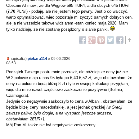
Obecnie AI mówi, że dla Węgrów 595 HUF/l, a dla obcych 646 HUF/l
(
7.70
PLN/l) - podaję, ale nie jestem tego pewny. Jest o co walczyć,
warto optymalizować, wiec pozostaje mi życzyć samych dobrych cen,
ale ja nie wszędzie takowe widziałem -stan koniec maja 2026. Mam
tylko nadzieję, że nie zostanę posądzony o sianie paniki.
napisał(a)
piekara114
» 09.06.2026
08:53
Początek Twojego postu mnie przeraził, ale późniejsze ceny już nie.
W 2 połowie maja u nas 95 była po 6,40-6,52 zł, więc obstawiałam, że
ceny na południu będą bliżej 8 zł i tyle w swojej kalkulacji przyjęłam,
więc dla mnie nawet częściowe zaskoczenie pozytywne (Bośnia,
Czarnogóra).
Jedynie co negatywnie zaskoczyło to cena w Albanii, obstawiałam, że
będzie bliżej ceny macedońskiej, a jest jednak greckiej
(w Grecji
zawsze paliwo było drogie, a na wyspach jeszcze droższe,
obstawiałam 2EUR+).
Mój Pan M. także nie był negatywnie zaskoczony.