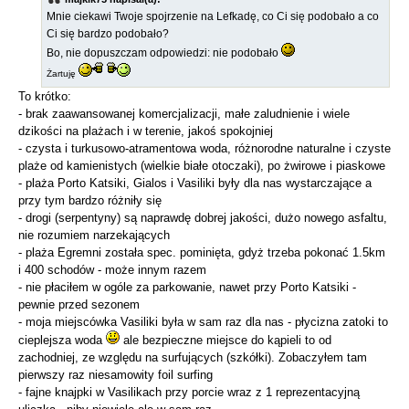
Mnie ciekawi Twoje spojrzenie na Lefkadę, co Ci się podobało a co
Ci się bardzo podobało?
Bo, nie dopuszczam odpowiedzi: nie podobało
Żartuję
To krótko:
- brak zaawansowanej komercjalizacji, małe zaludnienie i wiele
dzikości na plażach i w terenie, jakoś spokojniej
- czysta i turkusowo-atramentowa woda, różnorodne naturalne i czyste
plaże od kamienistych (wielkie białe otoczaki), po żwirowe i piaskowe
- plaża Porto Katsiki, Gialos i Vasiliki były dla nas wystarczające a
przy tym bardzo różniły się
- drogi (serpentyny) są naprawdę dobrej jakości, dużo nowego asfaltu,
nie rozumiem narzekających
- plaża Egremni została spec. pominięta, gdyż trzeba pokonać 1.5km
i 400 schodów - może innym razem
- nie płaciłem w ogóle za parkowanie, nawet przy Porto Katsiki -
pewnie przed sezonem
- moja miejscówka Vasiliki była w sam raz dla nas - płycizna zatoki to
cieplejsza woda
ale bezpieczne miejsce do kąpieli to od
zachodniej, ze względu na surfujących (szkółki). Zobaczyłem tam
pierwszy raz niesamowity foil surfing
- fajne knajpki w Vasilikach przy porcie wraz z 1 reprezentacyjną