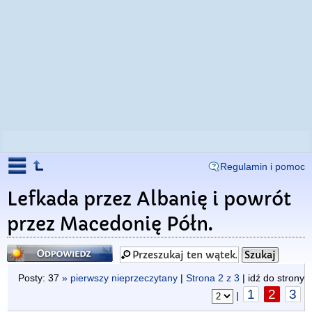
Regulamin i pomoc
Lefkada przez Albanię i powrót
przez Macedonię Półn.
Odpowiedz
Posty: 37
» pierwszy nieprzeczytany
|
Strona
2
z
3
| idź do strony
1
2
3
|