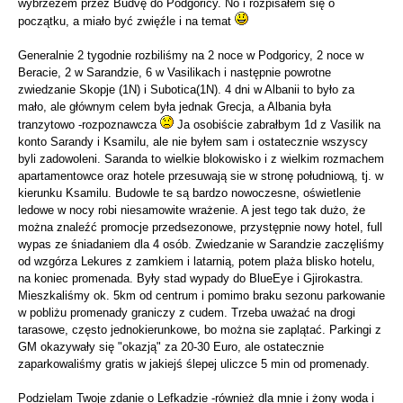
wybrzeżem przez Budvę do Podgoricy. No i rozpisałem się o
początku, a miało być zwięźle i na temat
Generalnie 2 tygodnie rozbiliśmy na 2 noce w Podgoricy, 2 noce w
Beracie, 2 w Sarandzie, 6 w Vasilikach i następnie powrotne
zwiedzanie Skopje (1N) i Subotica(1N). 4 dni w Albanii to było za
mało, ale głównym celem była jednak Grecja, a Albania była
tranzytowo -rozpoznawcza
Ja osobiście zabrałbym 1d z Vasilik na
konto Sarandy i Ksamilu, ale nie byłem sam i ostatecznie wszyscy
byli zadowoleni. Saranda to wielkie blokowisko i z wielkim rozmachem
apartamentowce oraz hotele przesuwają sie w stronę południową, tj. w
kierunku Ksamilu. Budowle te są bardzo nowoczesne, oświetlenie
ledowe w nocy robi niesamowite wrażenie. A jest tego tak dużo, że
można znaleźć promocje przedsezonowe, przystępnie nowy hotel, full
wypas ze śniadaniem dla 4 osób. Zwiedzanie w Sarandzie zaczęliśmy
od wzgórza Lekures z zamkiem i latarnią, potem plaża blisko hotelu,
na koniec promenada. Były stad wypady do BlueEye i Gjirokastra.
Mieszkaliśmy ok. 5km od centrum i pomimo braku sezonu parkowanie
w pobliżu promenady graniczy z cudem. Trzeba uważać na drogi
tarasowe, często jednokierunkowe, bo można sie zaplątać. Parkingi z
GM okazywały się "okazją" za 20-30 Euro, ale ostatecznie
zaparkowaliśmy gratis w jakiejś ślepej uliczce 5 min od promenady.
Podzielam Twoje zdanie o Lefkadzie -również dla mnie i żony woda i