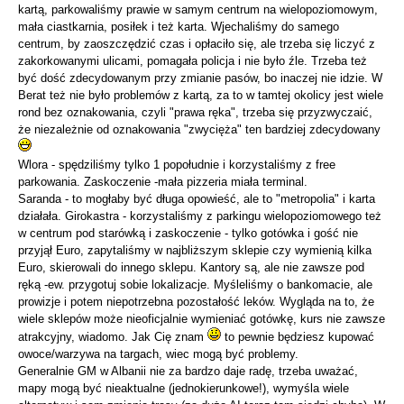
kartą, parkowaliśmy prawie w samym centrum na wielopoziomowym,
mała ciastkarnia, posiłek i też karta. Wjechaliśmy do samego
centrum, by zaoszczędzić czas i opłaciło się, ale trzeba się liczyć z
zakorkowanymi ulicami, pomagała policja i nie było źle. Trzeba też
być dość zdecydowanym przy zmianie pasów, bo inaczej nie idzie. W
Berat też nie było problemów z kartą, za to w tamtej okolicy jest wiele
rond bez oznakowania, czyli "prawa ręka", trzeba się przyzwyczaić,
że niezależnie od oznakowania "zwycięża" ten bardziej zdecydowany
Wlora - spędziliśmy tylko 1 popołudnie i korzystaliśmy z free
parkowania. Zaskoczenie -mała pizzeria miała terminal.
Saranda - to mogłaby być długa opowieść, ale to "metropolia" i karta
działała. Girokastra - korzystaliśmy z parkingu wielopoziomowego też
w centrum pod starówką i zaskoczenie - tylko gotówka i gość nie
przyjął Euro, zapytaliśmy w najbliższym sklepie czy wymienią kilka
Euro, skierowali do innego sklepu. Kantory są, ale nie zawsze pod
ręką -ew. przygotuj sobie lokalizacje. Myśleliśmy o bankomacie, ale
prowizje i potem niepotrzebna pozostałość leków. Wygląda na to, że
wiele sklepów może nieoficjalnie wymieniać gotówkę, kurs nie zawsze
atrakcyjny, wiadomo. Jak Cię znam
to pewnie będziesz kupować
owoce/warzywa na targach, wiec mogą być problemy.
Generalnie GM w Albanii nie za bardzo daje radę, trzeba uważać,
mapy mogą być nieaktualne (jednokierunkowe!), wymyśla wiele