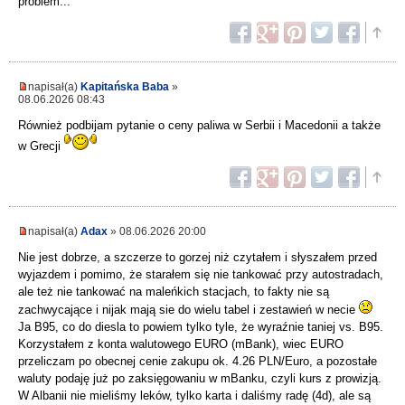
problem...
napisał(a)
Kapitańska Baba
»
08.06.2026 08:43
Również podbijam pytanie o ceny paliwa w Serbii i Macedonii a także
w Grecji
napisał(a)
Adax
» 08.06.2026 20:00
Nie jest dobrze, a szczerze to gorzej niż czytałem i słyszałem przed
wyjazdem i pomimo, że starałem się nie tankować przy autostradach,
ale też nie tankować na maleńkich stacjach, to fakty nie są
zachwycające i nijak mają sie do wielu tabel i zestawień w necie
Ja B95, co do diesla to powiem tylko tyle, że wyraźnie taniej vs. B95.
Korzystałem z konta walutowego EURO (mBank), wiec EURO
przeliczam po obecnej cenie zakupu ok. 4.26 PLN/Euro, a pozostałe
waluty podaję już po zaksięgowaniu w mBanku, czyli kurs z prowizją.
W Albanii nie mieliśmy leków, tylko karta i daliśmy radę (4d), ale są