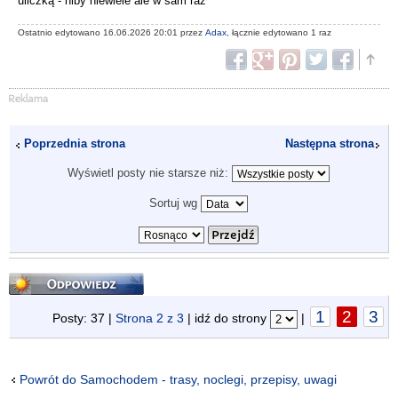
uliczką - niby niewiele ale w sam raz
Ostatnio edytowano 16.06.2026 20:01 przez
Adax
, łącznie edytowano 1 raz
Poprzednia strona
Następna strona
Wyświetl posty nie starsze niż:
Sortuj wg
Odpowiedz
1
2
3
Posty: 37 |
Strona
2
z
3
| idź do strony
|
Powrót do Samochodem - trasy, noclegi, przepisy, uwagi