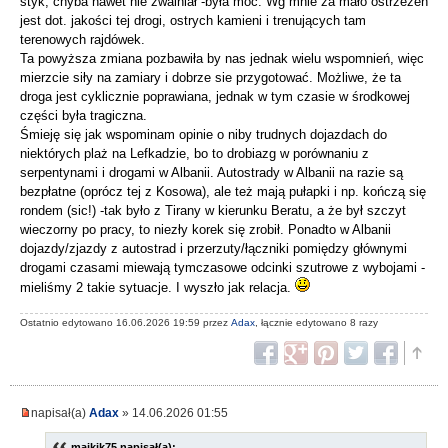
styk, chyba nawet nie zwalniał -była moc. Wg mnie za mało ostrzeżeń
jest dot. jakości tej drogi, ostrych kamieni i trenujących tam
terenowych rajdówek.
Ta powyższa zmiana pozbawiła by nas jednak wielu wspomnień, więc
mierzcie siły na zamiary i dobrze sie przygotować. Możliwe, że ta
droga jest cyklicznie poprawiana, jednak w tym czasie w środkowej
części była tragiczna.
Śmieję się jak wspominam opinie o niby trudnych dojazdach do
niektórych plaż na Lefkadzie, bo to drobiazg w porównaniu z
serpentynami i drogami w Albanii. Autostrady w Albanii na razie są
bezpłatne (oprócz tej z Kosowa), ale też mają pułapki i np. kończą się
rondem (sic!) -tak było z Tirany w kierunku Beratu, a że był szczyt
wieczorny po pracy, to niezły korek się zrobił. Ponadto w Albanii
dojazdy/zjazdy z autostrad i przerzuty/łączniki pomiędzy głównymi
drogami czasami miewają tymczasowe odcinki szutrowe z wybojami -
mieliśmy 2 takie sytuacje. I wyszło jak relacja.
Ostatnio edytowano 16.06.2026 19:59 przez
Adax
, łącznie edytowano 8 razy
napisał(a)
Adax
» 14.06.2026 01:55
majkik75 napisał(a):