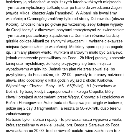
będziemy ją odwiedzać w najbliższych latach w różnych miejscach.
Tym razem wybraliśmy Lefkadę oraz po trasie do zwiedzenia Zagori
(wąwóz Vikos, klasztor Agia Paraskevi). W Albanii nie bywaliśmy
wcześniej a Czarnogórę znaliśmy tylko od strony Dubrownika (obszar
Kotoru). Chodziło nam po głowie już wcześniej, żeby kolejne wypady
do Grecji łączyć z dłuższymi pobytami tranzytowymi ze zwiedzaniem.
Tym razem postawiliśmy zajawkowo na Durmitor i również bardziej
górskie oblicze Albanii ze słynnymi wąwozami + wybrane ciekawsze
miejsca (wymieniałem je wcześniej). Mieliśmy sporo opcji na pogodę
itp. i zmiany planów -warto. Punktem startowym miało być Sarajewo,
jednak ostatecznie postawiliśmy na Foca - 2h bliżej granicy, znacznie
taniej oraz myśleliśmy, że lepiej przyjrzymy się temu miejscu
wypadowemu w góry itp. Jednak ten plan nie zrealizował się, bo
przybyliśmy do Foca późno, ok. 22:00 - powody to: sprawy rodzinne i
ulewa, stąd opóźniony o kilka godzin wyjazd z okolic Krakowa.
Wybraliśmy : Chyżne - Sahy - M6 - A5(Svilaj) - A1 (częściowo w
Bośni). Tę trasę kiedyś zaproponował mi kolega Cropidło, który
chwalił przejazd autostradami przez Węgry, Chorwacje i częściowo w
Bośni i Hercegowinie. Autostrada do Sarajewa jest ciągle w budowie,
jedzie się 2 czy 3 fragmentami, a reszta to 50-70km/h, dużo terenu
zabudowanego.
Na trasie było i słońce i opady - to pierwsza nasza wyprawa z wielu,
którą zaczęliśmy w wielkiej ulewie, brrr. Droga z Sarajewa do Foca
przypadła na po 20:00, trochę również padało, wiec zajęło nam to z