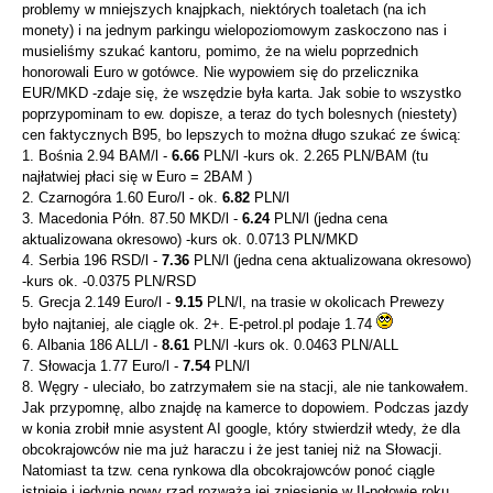
problemy w mniejszych knajpkach, niektórych toaletach (na ich
monety) i na jednym parkingu wielopoziomowym zaskoczono nas i
musieliśmy szukać kantoru, pomimo, że na wielu poprzednich
honorowali Euro w gotówce. Nie wypowiem się do przelicznika
EUR/MKD -zdaje się, że wszędzie była karta. Jak sobie to wszystko
poprzypominam to ew. dopisze, a teraz do tych bolesnych (niestety)
cen faktycznych B95, bo lepszych to można długo szukać ze świcą:
1. Bośnia 2.94 BAM/l -
6.66
PLN/l -kurs ok. 2.265 PLN/BAM (tu
najłatwiej płaci się w Euro = 2BAM )
2. Czarnogóra 1.60 Euro/l - ok.
6.82
PLN/l
3. Macedonia Półn. 87.50 MKD/l -
6.24
PLN/l (jedna cena
aktualizowana okresowo) -kurs ok. 0.0713 PLN/MKD
4. Serbia 196 RSD/l -
7.36
PLN/l (jedna cena aktualizowana okresowo)
-kurs ok. -0.0375 PLN/RSD
5. Grecja 2.149 Euro/l -
9.15
PLN/l, na trasie w okolicach Prewezy
było najtaniej, ale ciągle ok. 2+. E-petrol.pl podaje 1.74
6. Albania 186 ALL/l -
8.61
PLN/l -kurs ok. 0.0463 PLN/ALL
7. Słowacja 1.77 Euro/l -
7.54
PLN/l
8. Węgry - uleciało, bo zatrzymałem sie na stacji, ale nie tankowałem.
Jak przypomnę, albo znajdę na kamerce to dopowiem. Podczas jazdy
w konia zrobił mnie asystent AI google, który stwierdził wtedy, że dla
obcokrajowców nie ma już haraczu i że jest taniej niż na Słowacji.
Natomiast ta tzw. cena rynkowa dla obcokrajowców ponoć ciągle
istnieje i jedynie nowy rząd rozważa jej zniesienie w II-połowie roku.