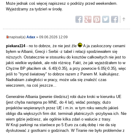
Może jednak coś więcej napiszesz o podróży przed weekendem.
Wyjeżdżamy za tydzień w środę.
napisał(a)
Adax
» 09.06.2026 12:09
piekara114
- no to dobrze, że nie jest źle
A ja zaskoczony cenami
byłem w Albanii, Grecji i Serbii -z tabel i relacji spodziewałem się
niższych. Ostatecznie w stosunku do kosztów całkowitych nie jest to
jakiś wielkie wydatek, ale robi różnicę. Fakt, że jak wyjeżdżałem to w
Chyżne BP płaciłem ok. 6.40(-0.35), a przy powrocie 6.05(-0.35), więc
jeśli to "trynd światowy" to dobrze razem z Panem M. kalkulujesz.
Nadrabiam zaległości w pracy, może uda się znaleźć czas
wieczorem, na coś jeszcze...
Generalnie Albania (pewnie śledzisz) robi duże kroki w kierunku UE
(jest chyba następna po MNE, do 4 lat), widać postępy, dużo
projektów wspieranych przez UE i m.in. w tym roku weszło jakieś
obligo dla większych firm dot. terminali płatniczych -przybywa ich. Nie
wiem gdzie jedziesz, ale ogólnie kilka zdań o walucie z trasy.
W Kruji parkingi na starówce po 5 Euro za całą dobę i nie da się
dyskutować z gostkami o godzinach. W Tiranie nie było problemów z