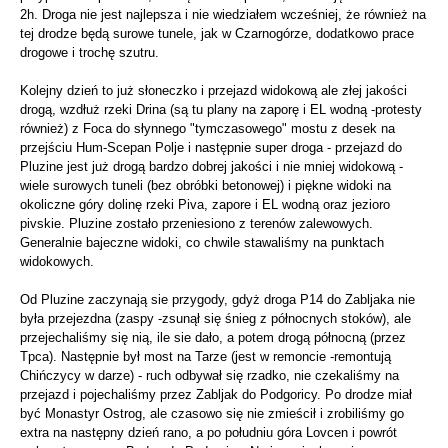
2h. Droga nie jest najlepsza i nie wiedziałem wcześniej, że również na
tej drodze będą surowe tunele, jak w Czarnogórze, dodatkowo prace
drogowe i trochę szutru.
Kolejny dzień to już słoneczko i przejazd widokową ale złej jakości
drogą, wzdłuż rzeki Drina (są tu plany na zaporę i EL wodną -protesty
również) z Foca do słynnego "tymczasowego" mostu z desek na
przejściu Hum-Scepan Polje i następnie super droga - przejazd do
Pluzine jest już drogą bardzo dobrej jakości i nie mniej widokową -
wiele surowych tuneli (bez obróbki betonowej) i piękne widoki na
okoliczne góry dolinę rzeki Piva, zapore i EL wodną oraz jezioro
pivskie. Pluzine zostało przeniesiono z terenów zalewowych.
Generalnie bajeczne widoki, co chwile stawaliśmy na punktach
widokowych.
Od Pluzine zaczynają sie przygody, gdyż droga P14 do Zabljaka nie
była przejezdna (zaspy -zsunął się śnieg z północnych stoków), ale
przejechaliśmy się nią, ile sie dało, a potem drogą północną (przez
Tpca). Następnie był most na Tarze (jest w remoncie -remontują
Chińczycy w darze) - ruch odbywał się rzadko, nie czekaliśmy na
przejazd i pojechaliśmy przez Zabljak do Podgoricy. Po drodze miał
być Monastyr Ostrog, ale czasowo się nie zmieścił i zrobiliśmy go
extra na następny dzień rano, a po południu góra Lovcen i powrót