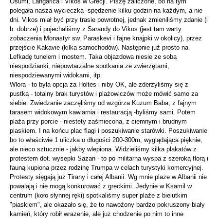
Osumi, Langarica i Vikos w Grecji. Piszę zaliczone, bo na tym
polegała nasza wycieczka -spędzenie kilku godzin na każdym, a nie
dni. Vikos miał być przy trasie powrotnej, jednak zmieniliśmy zdanie (i
b. dobrze) i pojechaliśmy z Sarandy do Vikos (jest tam warty
zobaczenia Monastyr sw. Paraskevi i fajne knajpki w okolicy), przez
przejście Kakavie (kilka samochodów). Następnie już prosto na
Lefkadę tunelem i mostem. Taka objazdowa niesie ze sobą
niespodzianki, niepowtarzalne spotkania ze zwierzętami,
niespodziewanymi widokami, itp.
Wlora - to była opcja za Holtes i niby OK, ale zderzyliśmy się z
pustką - totalny brak turystów i plażowiczów może mówić samo za
siebie. Zwiedzanie zaczęliśmy od wzgórza Kuzum Baba, z fajnym
tarasem widokowym kawiarnia i restauracją -byliśmy sami. Potem
plaża przy porcie - niestety zaśmiecona, z ciemnym i brudnym
piaskiem. I na końcu plac flagi i poszukiwanie starówki. Poszukiwanie
bo to właściwie 1 uliczka o długości 200-300m, wyglądająca pięknie,
ale nieco sztucznie - jakby wlepiona. Widzieliśmy kilka plakatów z
protestem dot. wysepki Sazan - to po militarna wyspa z szeroką florą i
fauną kupiona przez rodzinę Trumpa w celach turystyki komercyjnej.
Protesty sięgają już Tirany i całej Albanii. Wg mnie plaże w Albanii nie
powalają i nie mogą konkurować z greckimi. Jedynie w Ksamil w
centrum (koło słynnej ręki) spotkaliśmy super plaże z bielutkim
"piaskiem", ale okazało się, że to nawożony bardzo pokruszony biały
kamień, który robił wrażenie, ale już chodzenie po nim to inne