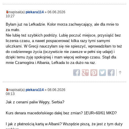
napisał(a)
piekara114
» 06.06.2026
10:27
Byłam już na Lefkadzie. Kolor morza zachwycający, ale dla mnie to
za mało.
Nie lubię też szybkich podróży. Lubię poczuć miejsce, przysiąść bez
liczenia czasu, a nawet pospacerować kilka razy tymi samymi
uliczkami. W Grecji nauczyłam się nie spieszyć, wprowadziłam to też
do codziennego życia (oczywiście nie zawsze w pełni się udaje) i
dzięki temu żyję spokojniej i mam więcej wolnego czasu. Stąd dla
mnie Czarnogóra i Albania, Lefkada to za dużo na raz.
napisał(a)
piekara114
» 08.06.2026
08:13
Jak z cenami paliw Węgry, Serbia?
Kurs denara macedońskiego dalej bez zmian? 1EUR=60/61 MKD?
I jak z płatnością kartą w Albanii? Wszędzie piszą, że jest z tym duży