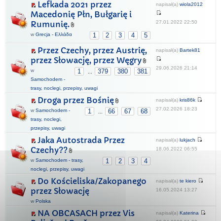
Lefkada 2021 przez
napisał(a)
wiola2012
Macedonię Płn, Bułgarię i
27.01.2022 22:50
Rumunię.
w
Grecja - Ελλάδα
1
2
3
4
5
Przez Czechy, przez Austrię,
napisał(a)
Bartek81
przez Słowację, przez Węgry
29.06.2026 21:14
w
1
379
380
381
...
Samochodem -
trasy, noclegi, przepisy, uwagi
Droga przez Bośnię
napisał(a)
kris86k
27.02.2026 18:23
w
Samochodem -
1
66
67
68
...
trasy, noclegi,
przepisy, uwagi
Jaka Autostrada Przez
napisał(a)
lukjach
Czechy??
18.06.2022 06:55
w
Samochodem - trasy,
1
2
3
4
noclegi, przepisy, uwagi
Do Kościeliska/Zakopanego
napisał(a)
te kiero
przez Słowację
16.05.2024 13:27
w
Polska
NA OBCASACH przez Vis
napisał(a)
Katerina