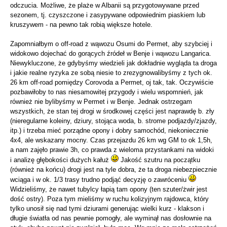
odczucia. Możliwe, że plaże w Albanii są przygotowywane przed
sezonem, tj. czyszczone i zasypywane odpowiednim piaskiem lub
kruszywem - na pewno tak robią większe hotele.
Zapomniałbym o off-road z wąwozu Osumi do Permet, aby szybciej i
widokowo dojechać do gorących źródeł w Benje i wąwozu Langarica.
Niewykluczone, że gdybyśmy wiedzieli jak dokładnie wygląda ta droga
i jakie realne ryzyka ze sobą niesie to zrezygnowalibyśmy z tych ok.
26 km off-road pomiędzy Corovoda a Permet, oj tak, tak. Oczywiście
pozbawiłoby to nas niesamowitej przygody i wielu wspomnień, jak
również nie bylibyśmy w Permet i w Benje. Jednak ostrzegam
wszystkich, że stan tej drogi w środkowej części jest naprawdę b. zły
(nieregularne koleiny, dziury, stojąca woda, b. strome podjazdy/zjazdy,
itp.) i trzeba mieć porządne opony i dobry samochód, niekoniecznie
4x4, ale wskazany mocny. Czas przejazdu 26 km wg GM to ok 1,5h,
a nam zajęło prawie 3h, co prawda z wieloma przystankami na widoki
i analizę głębokości dużych kałuż
Jakość szutru na początku
(również na końcu) drogi jest na tyle dobra, że ta droga niebezpiecznie
wciąga i w ok. 1/3 trasy trudno podjąć decyzję o zawróceniu
Widzieliśmy, że nawet tubylcy łapią tam opony (ten szuter/żwir jest
dość ostry). Poza tym mieliśmy w ruchu kolizyjnym rajdowca, który
tylko unosił się nad tymi dziurami generując wielki kurz - klakson i
długie światła od nas pewnie pomogły, ale wyminął nas dosłownie na