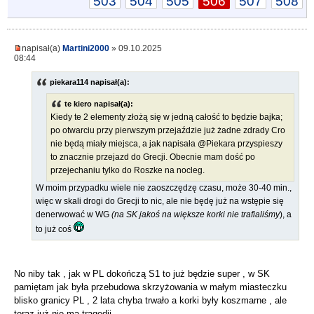
503
504
505
506
507
508
napisał(a)
Martini2000
» 09.10.2025
08:44
piekara114 napisał(a):
te kiero napisał(a):
Kiedy te 2 elementy złożą się w jedną całość to będzie bajka;
po otwarciu przy pierwszym przejaździe już żadne zdrady Cro
nie będą miały miejsca, a jak napisała @Piekara przyspieszy
to znacznie przejazd do Grecji. Obecnie mam dość po
przejechaniu tylko do Roszke na nocleg.
W moim przypadku wiele nie zaoszczędzę czasu, może 30-40 min.,
więc w skali drogi do Grecji to nic, ale nie będę już na wstępie się
denerwować w WG
(na SK jakoś na większe korki nie trafialiśmy
), a
to już coś
No niby tak , jak w PL dokończą S1 to już będzie super , w SK
pamiętam jak była przebudowa skrzyżowania w małym miasteczku
blisko granicy PL , 2 lata chyba trwało a korki były koszmarne , ale
teraz już nie ma tragedii .