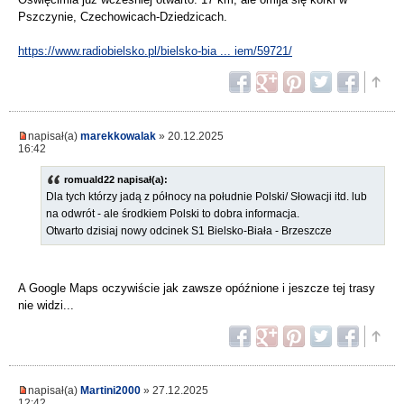
Pszczynie, Czechowicach-Dziedzicach.
https://www.radiobielsko.pl/bielsko-bia ... iem/59721/
napisał(a)
marekkowalak
» 20.12.2025
16:42
romuald22 napisał(a):
Dla tych którzy jadą z północy na południe Polski/ Słowacji itd. lub
na odwrót - ale środkiem Polski to dobra informacja.
Otwarto dzisiaj nowy odcinek S1 Bielsko-Biała - Brzeszcze
A Google Maps oczywiście jak zawsze opóźnione i jeszcze tej trasy
nie widzi...
napisał(a)
Martini2000
» 27.12.2025
12:42