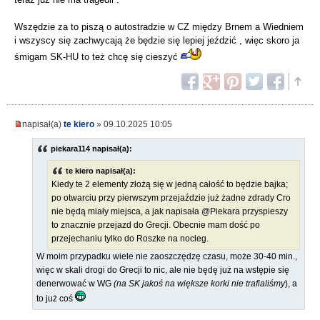
Wszędzie za to piszą o autostradzie w CZ między Brnem a Wiedniem
i wszyscy się zachwycają że będzie się lepiej jeździć , więc skoro ja
śmigam SK-HU to też chcę się cieszyć
napisał(a)
te kiero
» 09.10.2025 10:05
piekara114 napisał(a):
te kiero napisał(a):
Kiedy te 2 elementy złożą się w jedną całość to będzie bajka;
po otwarciu przy pierwszym przejaździe już żadne zdrady Cro
nie będą miały miejsca, a jak napisała @Piekara przyspieszy
to znacznie przejazd do Grecji. Obecnie mam dość po
przejechaniu tylko do Roszke na nocleg.
W moim przypadku wiele nie zaoszczędzę czasu, może 30-40 min.,
więc w skali drogi do Grecji to nic, ale nie będę już na wstępie się
denerwować w WG
(na SK jakoś na większe korki nie trafialiśmy
), a
to już coś