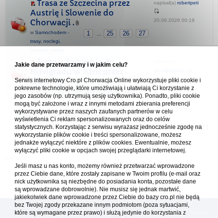
Trasa ze Szczecina przez
napisał(a)
robertpeti
Austrię i Slowenie do
20.06.2026 00:19
Chorwacji .
w
Samochodem -
1
25
26
27
...
trasy, noclegi,
przepisy, uwagi
Trasa z Zagrzebia do
napisał(a)
Jakie dane przetwarzamy i w jakim celu?
Novigradu w Istrii przez
michaldroszcz
14.07.2026 07:41
Serwis internetowy Cro.pl Chorwacja Online wykorzystuje pliki cookie i
Słowenię
pokrewne technologie, które umożliwiają i ułatwiają Ci korzystanie z
w
Samochodem - trasy, noclegi, przepisy, uwagi
jego zasobów (np. utrzymują sesję użytkownika). Ponadto, pliki cookie
mogą być założone i wraz z innymi metodami zbierania preferencji
wykorzystywane przez naszych zaufanych partnerów w celu
Forum Chorwacja Online - Cro.pl
wyświetlenia Ci reklam spersonalizowanych oraz do celów
statystycznych. Korzystając z serwisu wyrażasz jednocześnie zgodę na
Usuń ciasteczka
• Strefa czasowa: UTC + 1 (Polska - czas zimowy) [
DST
]
wykorzystanie plików cookie i treści spersonalizowane, możesz
jednakże wyłączyć niektóre z plików cookies. Ewentualnie, możesz
wyłączyć pliki cookie w opcjach swojej przeglądarki internetowej.
Jeśli masz u nas konto, możemy również przetwarzać wprowadzone
przez Ciebie dane, które zostały zapisane w Twoim profilu (e-mail oraz
nick użytkownika są niezbędne do posiadania konta, pozostałe dane
są wprowadzane dobrowolnie). Nie musisz się jednak martwić,
jakiekolwiek dane wprowadzone przez Ciebie do bazy cro.pl nie będą
bez Twojej zgody przekazane innym podmiotom (poza sytuacjami,
które są wymagane przez prawo) i służą jedynie do korzystania z
[
reklama
] [
kontakt
]