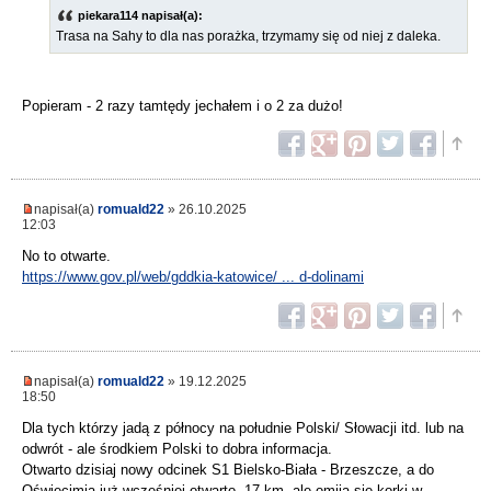
piekara114 napisał(a):
Trasa na Sahy to dla nas porażka, trzymamy się od niej z daleka.
Popieram - 2 razy tamtędy jechałem i o 2 za dużo!
napisał(a)
romuald22
» 26.10.2025
12:03
No to otwarte.
https://www.gov.pl/web/gddkia-katowice/ ... d-dolinami
napisał(a)
romuald22
» 19.12.2025
18:50
Dla tych którzy jadą z północy na południe Polski/ Słowacji itd. lub na
odwrót - ale środkiem Polski to dobra informacja.
Otwarto dzisiaj nowy odcinek S1 Bielsko-Biała - Brzeszcze, a do
Oświęcimia już wcześniej otwarto. 17 km, ale omija się korki w