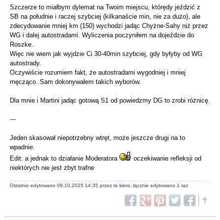
Szczerze to miałbym dylemat na Twoim miejscu, którędy jeździć z
SB na południe i raczej szybciej (kilkanaście min, nie za dużo), ale
zdecydowanie mniej km (150) wychodzi jadąc Chyżne-Sahy niż przez
WG i dalej autostradami. Wyliczenia poczyniłem na dojeździe do
Roszke.
Więc nie wiem jak wyjdzie Ci 30-40min szybciej, gdy byłyby od WG
autostrady.
Oczywiście rozumiem fakt, że autostradami wygodniej i mniej
męcząco. Sam dokonywałem takich wyborów.
Dla mnie i Martini jadąc gotową S1 od powiedzmy DG to zrobi różnicę.
---
Jeden skasował niepotrzebny wtręt, może jeszcze drugi na to
wpadnie.
Edit: a jednak to działanie Moderatora
oczekiwanie refleksji od
niektórych nie jest zbyt trafne
Ostatnio edytowano 09.10.2025 14:35 przez
te kiero
, łącznie edytowano 1 raz