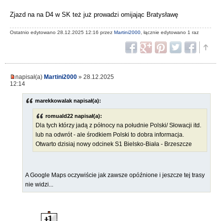
Zjazd na na D4 w SK też już prowadzi omijając Bratysławę
Ostatnio edytowano 28.12.2025 12:16 przez
Martini2000
, łącznie edytowano 1 raz
napisał(a)
Martini2000
» 28.12.2025
12:14
marekkowalak napisał(a):
romuald22 napisał(a):
Dla tych którzy jadą z północy na południe Polski/ Słowacji itd.
lub na odwrót - ale środkiem Polski to dobra informacja.
Otwarto dzisiaj nowy odcinek S1 Bielsko-Biała - Brzeszcze
A Google Maps oczywiście jak zawsze opóźnione i jeszcze tej trasy
nie widzi...