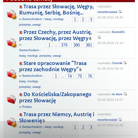
Trasa przez Słowację, Węgry,
napisał(a)
Rumunię, Serbię, Bośnię...
marekkowalak
30.08.2023 08:30
w
Samochodem - trasy, noclegi,
1
2
3
przepisy, uwagi
Przez Czechy, przez Austrię,
napisał(a)
Bartek81
przez Słowację, przez Węgry
29.06.2026 21:14
w
1
379
380
381
...
Samochodem -
trasy, noclegi, przepisy, uwagi
Stare opracowanie "Trasa
napisał(a)
Szemik
przez zachodnie Węgry"
01.08.2024 08:15
w
Samochodem -
1
74
75
76
...
trasy, noclegi,
przepisy, uwagi
Do Kościeliska/Zakopanego
napisał(a)
te kiero
przez Słowację
16.05.2024 13:27
w
Polska
Trasa przez Niemcy, Austrię i
napisał(a)
Słowenię
marekkowalak
21.07.2024 12:25
w
Samochodem - trasy, noclegi,
1
2
3
przepisy, uwagi