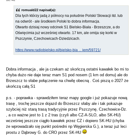
romuald22 napisał(a):
Dla tych którzy jadą z północy na południe Polski/ Słowacji itd. lub
na odwrót - ale środkiem Polski to dobra informacja.
Otwarto dzisiaj nowy odcinek S1 Bielsko-Biała - Brzeszcze, a do
Oświęcimia już wcześniej otwarto. 17 km, ale omija się korki w
Pszczynie, Czechowicach-Dziedzicach.
https://www.radiobielsko.pl/bielsko-bia ... iem/59721/
Dobra informacja , ale ja czekam aż skończą ostatni kawałek bo mi to
chyba dużo nie daje teraz mam S1 pod nosem (1 km od domu) ale do
Brzeszcz to słabe połączenie na chwilę obecną . Coś piszą o 2027 że
ukończą całą S1
p.s. - poprawka - sprawdziłem teraz mapy google i już pokazuje nową
trasę , trochę jeszcze dojazd do Brzeszcz słaby ale i tak pokazuje
szybciej niż starą trasą tradycyjnie przez Pszczynę, Czechowice-Dz.
, a co ważne jest to 1 z 2 tras (czyli albo CZ-A-SLO, albo SK-HU)
wcześniej jeszcze ciągło kawałek przez CZ i dopiero SK-HU (chyba
że wprowadzało się punkt pośredni np Węgierska G.), a teraz już leci
prostu z Dąbrowy G. do CRO przez SK-HU