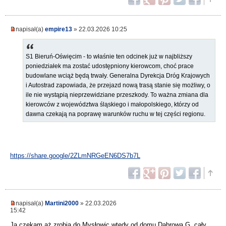
napisał(a)
empire13
» 22.03.2026 10:25
S1 Bieruń-Oświęcim - to właśnie ten odcinek już w najbliższy
poniedziałek ma zostać udostępniony kierowcom, choć prace
budowlane wciąż będą trwały. Generalna Dyrekcja Dróg Krajowych
i Autostrad zapowiada, że przejazd nową trasą stanie się możliwy, o
ile nie wystąpią nieprzewidziane przeszkody. To ważna zmiana dla
kierowców z województwa śląskiego i małopolskiego, którzy od
dawna czekają na poprawę warunków ruchu w tej części regionu.
https://share.google/2ZLmNRGeEN6DS7b7L
napisał(a)
Martini2000
» 22.03.2026
15:42
Ja czekam aż zrobią do Mysłowic wtedy od domu Dąbrowa G. cały