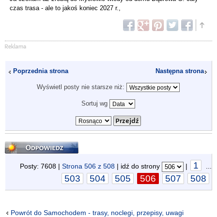
czas trasa - ale to jakoś koniec 2027 r.,
Poprzednia strona
Następna strona
Wyświetl posty nie starsze niż:
Sortuj wg
Odpowiedz
1
Posty: 7608 |
Strona
506
z
508
| idź do strony
|
...
503
504
505
506
507
508
Powrót do Samochodem - trasy, noclegi, przepisy, uwagi