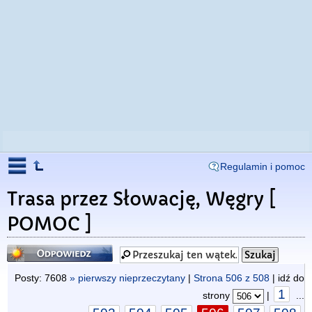
Regulamin i pomoc
Trasa przez Słowację, Węgry [
POMOC ]
Odpowiedz
Posty: 7608
» pierwszy nieprzeczytany
|
Strona
506
z
508
| idź do
1
strony
|
...