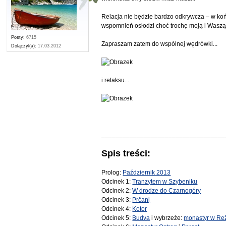
Relacja nie będzie bardzo odkrywcza – w koń
wspomnień osłodzi choć trochę moją i Wasz
Posty:
6715
Zapraszam zatem do wspólnej wędrówki...
Dołączył(a):
17.03.2012
i relaksu...
___________________________________
Spis treści:
Prolog:
Październik 2013
Odcinek 1:
Tranzytem w Szybeniku
Odcinek 2:
W drodze do Czarnogóry
Odcinek 3:
Prčanj
Odcinek 4:
Kotor
Odcinek 5:
Budva
i wybrzeże:
monastyr w Rež