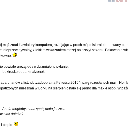
j mąż znad klawiatury komputera, rozbijając w proch mój misternie budowany pla
kowo nieprzewidywalny, z lekkim wskazaniem raczej na szczyt sezonu. Pakowanie 
yzykowne.
e powiało grozą, gdy wybrzmiało to pytanie.
– beztrosko odparł małżonek.
apartmanów z listy pt. „zadoopia na Pelješcu 2015” i parę rozesłanych maili. No i
upatrzonych mieszkań w Borku na sierpień ostało się jedno dla max 4 osób. W paź
 –
Anula mogłaby u nas spać, mała jeszcze...
owu tak
daleko
?
i ciepło.