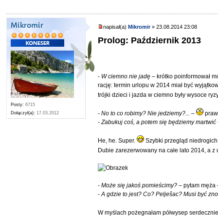
Mikromir
napisał(a)
Mikromir
» 23.08.2014 23:08
Prolog: Październik 2013
-
W ciemno nie jadę
– krótko poinformował mó
rację: termin urlopu w 2014 miał być wyjąt
trójki dzieci i jazda w ciemno były wysoce r
Posty:
6715
-
No to co robimy? Nie jedziemy?...
–
prawi
Dołączył(a):
17.03.2012
-
Zabukuj coś, a potem się będziemy martwić
He, he. Super.
Szybki przegląd niedrogich 
Dubie zarezerwowany na całe lato 2014, a z 
-
Może się jakoś pomieścimy?
– pytam męża
-
A gdzie to jest? Co? Pelješac? Musi być zn
W myślach pożegnałam półwysep serdecznie 