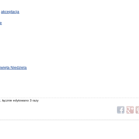
i
akceptacja
le
Święta Niedziela
r
, łącznie edytowano 3 razy