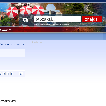
wyszukiwanie zaawansowane
niaków ツ
Regulamin i pomoc
...
2
3
4
5
37
i powakacyjny