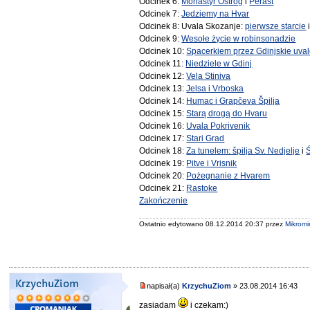
Odcinek 6:
Monastyr Ostrog
i
Perast
Odcinek 7:
Jedziemy na Hvar
Odcinek 8: Uvala Skozanje:
pierwsze starcie
Odcinek 9:
Wesołe życie w robinsonadzie
Odcinek 10:
Spacerkiem przez Gdinjskie uva
Odcinek 11:
Niedziele w Gdinj
Odcinek 12:
Vela Stiniva
Odcinek 13:
Jelsa i Vrboska
Odcinek 14:
Humac i Grapčeva Špilja
Odcinek 15:
Starą drogą do Hvaru
Odcinek 16:
Uvala Pokrivenik
Odcinek 17:
Stari Grad
Odcinek 18:
Za tunelem: špilja Sv. Nedjelje
i
Odcinek 19:
Pitve i Vrisnik
Odcinek 20:
Pożegnanie z Hvarem
Odcinek 21:
Rastoke
Zakończenie
Ostatnio edytowano 08.12.2014 20:37 przez
Mikromi
KrzychuZiom
napisał(a)
KrzychuZiom
» 23.08.2014 16:43
zasiadam
i czekam:)