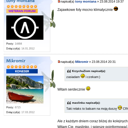
tony montana
napisał(a)
tony montana
» 23.08.2014 19:37
Zajawkowe foty mocno klimatycznie
Posty:
14484
Dołączył(a):
14.01.2012
Mikromir
napisał(a)
Mikromir
» 23.08.2014 20:31
KrzychuZiom napisał(a):
zasiadam
i czekam:)
Witam serdecznie
maslinka napisał(a):
Posty:
6715
Taki relaks to balsam na moją duszę
CROw
Dołączył(a):
17.03.2012
Ale z każdym dniem coraz bliżej do kolejnych
Witam Cię, maslinko, i spieszę poinformować