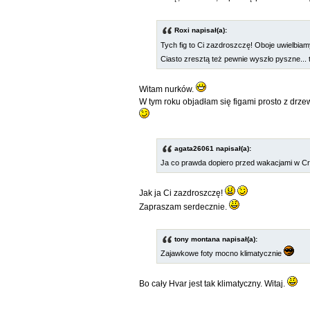
Roxi napisał(a):
Tych fig to Ci zazdroszczę! Oboje uwielbiamy 
Ciasto zresztą też pewnie wyszło pyszne... 
Witam nurków.
W tym roku objadłam się figami prosto z drzew
agata26061 napisał(a):
Ja co prawda dopiero przed wakacjami w Cr
Jak ja Ci zazdroszczę!
Zapraszam serdecznie.
tony montana napisał(a):
Zajawkowe foty mocno klimatycznie
Bo cały Hvar jest tak klimatyczny. Witaj.