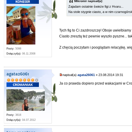
Mikromir napisał(a):
Zajadam ostatnie świeże figi z Hvaru...
Na stole stygnie ciasto, a w nim czarnogórs
Tych fig to Ci zazdroszczę! Oboje uwielbiamy f
Ciasto zresztą też pewnie wyszło pyszne... t
Z chęcią poczytam i pooglądam relacyjkę, wię
Posty:
5098
Dołączył(a):
06.11.2008
agata26061
napisał(a)
agata26061
» 23.08.2014 19:31
Ja co prawda dopiero przed wakacjami w Cro
Posty:
3616
Dołączył(a):
04.07.2012