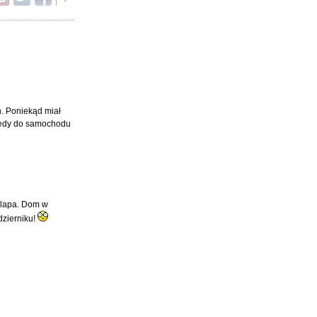
n. Poniekąd miał
wtedy do samochodu
 klapa. Dom w
dzierniku!