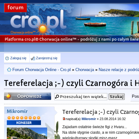
forum
Platforma cro.pl© Chorwacja online™
- podróżuj z nami po całym świe
Zaloguj się
Zarejestruj się
Forum Chorwacja Online - Cro.pl
»
Chorwacja
»
Nasze relacje z podró
Tereferelacja ;-) czyli Czarnogóra i 
Odpowiedz
Pos
Mikromir
Tereferelacja ;-) czyli Czarn
napisał(a)
Mikromir
» 23.08.2014 16:32
Zajadam ostatnie świeże figi z Hvaru...
Na stole stygnie ciasto, a w nim czarnogórski
wielokulturowy słodki misz-masz...