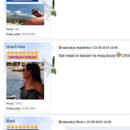
Posty:
661
Dołączył(a):
04.08.2005
maslinka
napisał(a)
maslinka
» 23.08.2014 16:56
Taki relaks to balsam na moją duszę
CROwa
Posty:
15651
Dołączył(a):
02.08.2008
Roxi
napisał(a)
Roxi
» 23.08.2014 16:59