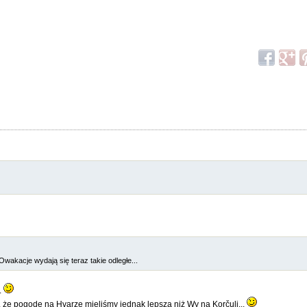
akacje wydają się teraz takie odległe...
.
, że pogodę na Hvarze mieliśmy jednak lepszą niż Wy na Korčuli...