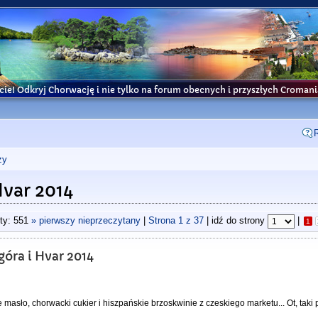
cie! Odkryj Chorwację i nie tylko na forum obecnych i przyszłych Croma
ży
Hvar 2014
ty: 551
» pierwszy nieprzeczytany
|
Strona
1
z
37
| idź do strony
|
1
ogóra i Hvar 2014
e masło, chorwacki cukier i hiszpańskie brzoskwinie z czeskiego marketu... Ot, tak