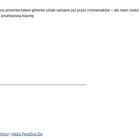
cu przemierzałam głównie szlaki opisane już przez cromaniaków – ale mam nadzie
ą pourlopową traumę.
________________________________________
evici
i
plaża Peražica Do