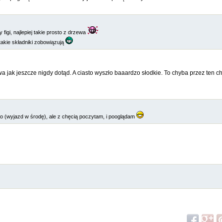
figi, najlepiej takie prosto z drzewa
takie składniki zobowiązują
a jak jeszcze nigdy dotąd. A ciasto wyszło baaardzo słodkie. To chyba przez ten ch
o (wyjazd w środę), ale z chęcią poczytam, i pooglądam