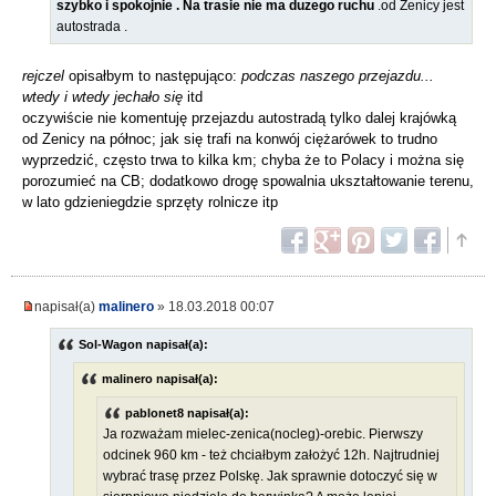
szybko i spokojnie . Na trasie nie ma duzego ruchu
.od Zenicy jest
autostrada .
rejczel
opisałbym to następująco:
podczas naszego przejazdu...
wtedy i wtedy jechało się
itd
oczywiście nie komentuję przejazdu autostradą tylko dalej krajówką
od Zenicy na północ; jak się trafi na konwój ciężarówek to trudno
wyprzedzić, często trwa to kilka km; chyba że to Polacy i można się
porozumieć na CB; dodatkowo drogę spowalnia ukształtowanie terenu,
w lato gdzieniegdzie sprzęty rolnicze itp
napisał(a)
malinero
» 18.03.2018 00:07
Sol-Wagon napisał(a):
malinero napisał(a):
pablonet8 napisał(a):
Ja rozważam mielec-zenica(nocleg)-orebic. Pierwszy
odcinek 960 km - też chciałbym założyć 12h. Najtrudniej
wybrać trasę przez Polskę. Jak sprawnie dotoczyć się w