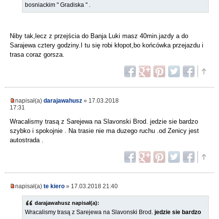
bosniackim " Gradiska " .
Niby tak,lecz z przejścia do Banja Luki masz 40min.jazdy a do
Sarajewa cztery godziny.I tu się robi kłopot,bo końcówka przejazdu i
trasa coraz gorsza.
napisał(a)
darajawahusz
» 17.03.2018
17:31
Wracalismy trasą z Sarejewa na Slavonski Brod. jedzie sie bardzo
szybko i spokojnie . Na trasie nie ma duzego ruchu .od Zenicy jest
autostrada .
napisał(a)
te kiero
» 17.03.2018 21:40
darajawahusz napisał(a):
Wracalismy trasą z Sarejewa na Slavonski Brod.
jedzie sie bardzo