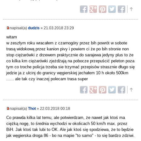
napisał(a)
dudzis
» 21.03.2018 23:29
witam
w zeszłym roku wracałem z czarnogóry przez bih powrót w sobote
trasą widokową przez kanion pivy i powiem ci że po bih stronie non
stop ciężarówki z drzewem praktycznie do sarajewa jedyny plus to że
co kilka km ciężarówki zjeżdżają na pobocze przepuścić peleton poza
tym co troche policja trzeba sie trzymać przepisów strasznie długo się
jedzie ja z ulcinj do granicy węgierskiej jechałem 10 h około 500km
...... ale tak czy inaczej polecam trasa super
napisał(a)
Thot
» 22.03.2018 00:18
Co prawda kilka lat temu, ale potwierdzam, że nawet jak ktoś ma
ciężką nogę, to średnia wychodzi w okolicach 50 km/h max. przez
BiH. Jak ktoś tak lubi to OK. Ale jak ktoś się spodziewa, że to będzie
jak węgierska droga 86 - bo na mapie "to samo" - to się bardzo zdziwi.