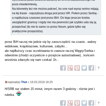
poza miastem/wsią.
Na kilometry też nie można patrzeć, bo one nad wyraz wolno mijają
na tej trasie - najszybsza droga jest przez HR. Potem przez Serbię -
a najdłuższa czasowo jest przez BiH. Do tego jeszcze trzeba
uwzględnić granicę i nigdy nie ma pewności jak szybko uda się ją
przejechać (to nie to samo co przez Neum, gdzie tylko się
praktycznie przejeżdża).
przez BiH raczej nie jedzie się by zaoszczędzić na czasie...walory
widokowe, krajobrazowe, kulturowe, zabytki...
ale najdłuższy czas oczekiwania to zawsze raczej Węgry/Serbia i
odwrotnie (chodzi oczywiście o przejście autostradowe)...końcem
września zdarzyło się nam czekać 1h...
napisał(a)
Thot
» 16.03.2018 18:25
H/SRB raz stałem 15 minut, innym razem 3 godziny - różnie jest i
ruletka.