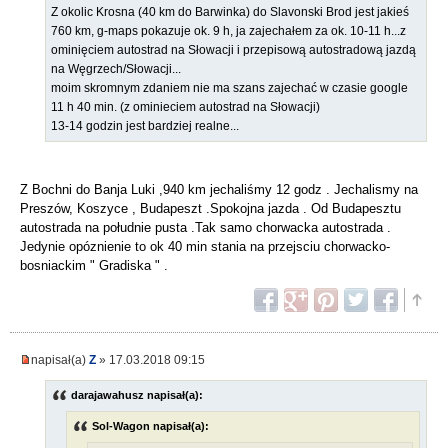
Z okolic Krosna (40 km do Barwinka) do Slavonski Brod jest jakieś
760 km, g-maps pokazuje ok. 9 h, ja zajechałem za ok. 10-11 h...z
ominięciem autostrad na Słowacji i przepisową autostradową jazdą
na Węgrzech/Słowacji...
moim skromnym zdaniem nie ma szans zajechać w czasie google
11 h 40 min. (z ominieciem autostrad na Słowacji)
13-14 godzin jest bardziej realne...
Z Bochni do Banja Luki ,940 km jechaliśmy 12 godz . Jechalismy na
Preszów, Koszyce , Budapeszt .Spokojna jazda . Od Budapesztu
autostrada na południe pusta .Tak samo chorwacka autostrada .
Jedynie opóznienie to ok 40 min stania na przejsciu chorwacko-
bosniackim " Gradiska " .
napisał(a)
Z
» 17.03.2018 09:15
darajawahusz napisał(a):
Sol-Wagon napisał(a):