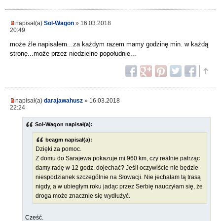
napisał(a)
Sol-Wagon
» 16.03.2018
20:49
może źle napisałem...za każdym razem mamy godzinę min. w każdą
stronę...może przez niedzielne popołudnie...
napisał(a)
darajawahusz
» 16.03.2018
22:24
Sol-Wagon napisał(a):
beagm napisał(a):
Dzięki za pomoc.
Z domu do Sarajewa pokazuje mi 960 km, czy realnie patrząc
damy radę w 12 godz. dojechać? Jeśli oczywiście nie będzie
niespodzianek szczególnie na Słowacji. Nie jechałam tą trasą
nigdy, a w ubiegłym roku jadąc przez Serbię nauczyłam się, że
droga może znacznie się wydłużyć.
Cześć.