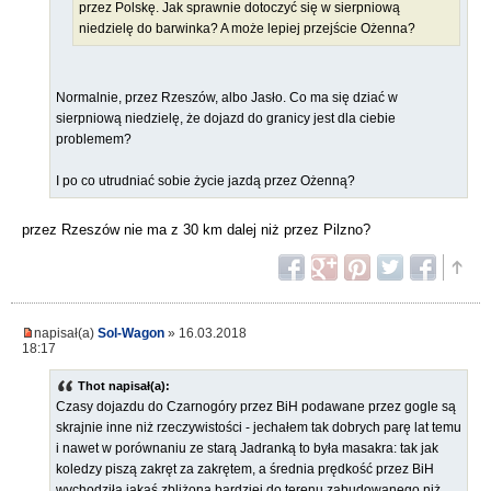
przez Polskę. Jak sprawnie dotoczyć się w sierpniową
niedzielę do barwinka? A może lepiej przejście Ożenna?
Normalnie, przez Rzeszów, albo Jasło. Co ma się dziać w
sierpniową niedzielę, że dojazd do granicy jest dla ciebie
problemem?
I po co utrudniać sobie życie jazdą przez Ożenną?
przez Rzeszów nie ma z 30 km dalej niż przez Pilzno?
napisał(a)
Sol-Wagon
» 16.03.2018
18:17
Thot napisał(a):
Czasy dojazdu do Czarnogóry przez BiH podawane przez gogle są
skrajnie inne niż rzeczywistości - jechałem tak dobrych parę lat temu
i nawet w porównaniu ze starą Jadranką to była masakra: tak jak
koledzy piszą zakręt za zakrętem, a średnia prędkość przez BiH
wychodziła jakaś zbliżona bardziej do terenu zabudowanego niż