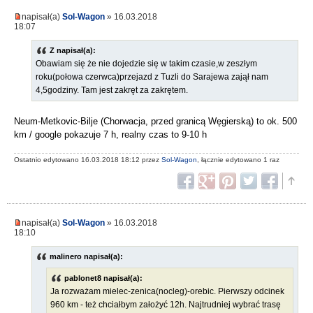
napisał(a)
Sol-Wagon
» 16.03.2018
18:07
Z napisał(a):
Obawiam się że nie dojedzie się w takim czasie,w zeszłym
roku(połowa czerwca)przejazd z Tuzli do Sarajewa zajął nam
4,5godziny. Tam jest zakręt za zakrętem.
Neum-Metkovic-Bilje (Chorwacja, przed granicą Węgierską) to ok. 500
km / google pokazuje 7 h, realny czas to 9-10 h
Ostatnio edytowano 16.03.2018 18:12 przez
Sol-Wagon
, łącznie edytowano 1 raz
napisał(a)
Sol-Wagon
» 16.03.2018
18:10
malinero napisał(a):
pablonet8 napisał(a):
Ja rozważam mielec-zenica(nocleg)-orebic. Pierwszy odcinek
960 km - też chciałbym założyć 12h. Najtrudniej wybrać trasę