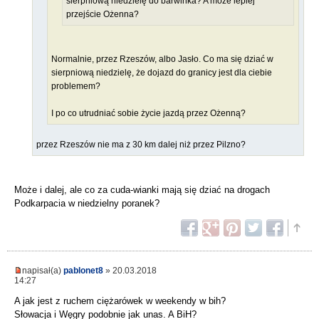
sierpniową niedzielę do barwinka? A może lepiej
przejście Ożenna?
Normalnie, przez Rzeszów, albo Jasło. Co ma się dziać w
sierpniową niedzielę, że dojazd do granicy jest dla ciebie
problemem?
I po co utrudniać sobie życie jazdą przez Ożenną?
przez Rzeszów nie ma z 30 km dalej niż przez Pilzno?
Może i dalej, ale co za cuda-wianki mają się dziać na drogach
Podkarpacia w niedzielny poranek?
napisał(a)
pablonet8
» 20.03.2018
14:27
A jak jest z ruchem ciężarówek w weekendy w bih?
Słowacja i Węgry podobnie jak unas. A BiH?