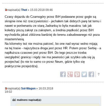
napisał(a)
Thot
» 15.03.2018 09:46
Czasy dojazdu do Czarnogóry przez BiH podawane przez gogle są
skrajnie inne niż rzeczywistości - jechałem tak dobrych parę lat temu i
nawet w porównaniu ze starą Jadranką to była masakra: tak jak
koledzy piszą zakręt za zakrętem, a średnia prędkość przez BiH
wychodziła jakaś zbliżona bardziej do terenu zabudowanego niż poza
miastem/wsią.
Na kilometry też nie można patrzeć, bo one nad wyraz wolno mijają
na tej trasie - najszybsza droga jest przez HR. Potem przez Serbię - a
najdłuższa czasowo jest przez BiH. Do tego jeszcze trzeba
uwzględnić granicę i nigdy nie ma pewności jak szybko uda się ją
przejechać (to nie to samo co przez Neum, gdzie tylko się
praktycznie przejeżdża).
napisał(a)
Sol-Wagon
» 16.03.2018
18:02
malinero napisał(a):