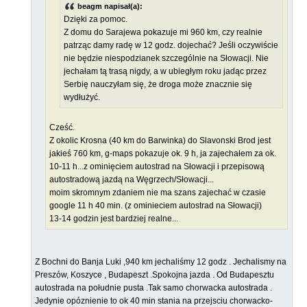
beagm napisał(a):
Dzięki za pomoc.
Z domu do Sarajewa pokazuje mi 960 km, czy realnie
patrząc damy radę w 12 godz. dojechać? Jeśli oczywiście
nie będzie niespodzianek szczególnie na Słowacji. Nie
jechałam tą trasą nigdy, a w ubiegłym roku jadąc przez
Serbię nauczyłam się, że droga może znacznie się
wydłużyć.
Cześć.
Z okolic Krosna (40 km do Barwinka) do Slavonski Brod jest
jakieś 760 km, g-maps pokazuje ok. 9 h, ja zajechałem za ok.
10-11 h...z ominięciem autostrad na Słowacji i przepisową
autostradową jazdą na Węgrzech/Słowacji...
moim skromnym zdaniem nie ma szans zajechać w czasie
google 11 h 40 min. (z ominieciem autostrad na Słowacji)
13-14 godzin jest bardziej realne...
Z Bochni do Banja Luki ,940 km jechaliśmy 12 godz . Jechalismy na
Preszów, Koszyce , Budapeszt .Spokojna jazda . Od Budapesztu
autostrada na południe pusta .Tak samo chorwacka autostrada .
Jedynie opóznienie to ok 40 min stania na przejsciu chorwacko-