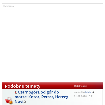
Podobne tematy
Ostatni post
Czarnogóra od gór do
napisał(a)
fofak
morza: Kotor, Perast, Herceg
01.07.2026 16:21
Novi