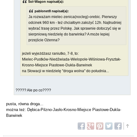
Sol-Wagon napisał(a):
pablonet8 napisał(a):
Ja rozważam mielec-zenica(nocleg)-orebic. Pierwszy
odcinek 960 km - też chciałbym założyć 12h. Najtrudniej
wybrać trasę przez Polskę. Jak sprawnie dotoczyć się w
sierpniową niedzielę do barwinka? A może lepiej
przejście Ożenna?
jeżeli wyjeżdżasz raniutko, 7-8, to:
Mielec-Pustków-Niedźwiada-Wielopole-Wiśniowa-Frysztak-
Krosno-Miejsce Piastowe-Dukla-Barwinek
na Słowacji w niedzielę "droga wolna" do południa...
????? Ale po co????
pusta, równa droga...
można też: Dębica-Pilzno-Jasło-Krosno-Miejsce Piastowe-Dukla-
Barwinek