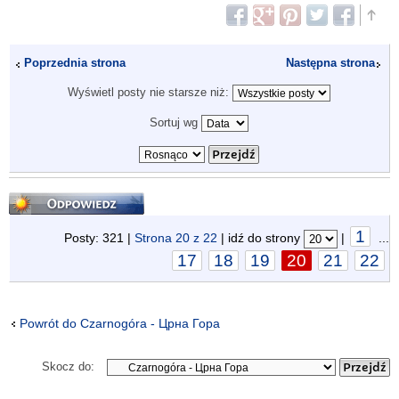
Poprzednia strona
Następna strona
Wyświetl posty nie starsze niż:
Sortuj wg
Odpowiedz
1
Posty: 321 |
Strona
20
z
22
| idź do strony
|
...
17
18
19
20
21
22
Powrót do Czarnogóra - Црна Гора
Skocz do: