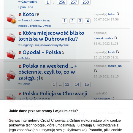
w
Czarnogóra -
1
256
257
258
...
Црна Гора
Kotor
napisał(a)
birkin
06.07.2024 17:56
w
Samochodem - trasy,
1
2
3
4
noclegi, przepisy, uwagi
Która miejscowość blisko
napisał(a)
lotniska w Dubrowniku?
marekkowalak
31.01.2022 11:23
w
Regiony i miejscowości turystyczne
Opodal - Polska
napisał(a)
fofak
15.12.2025 08:31
w
Polska
Polska na weekend ... +
napisał(a)
marze_na
ościennie, czyli to, co w
19.10.2021 21:15
zasięgu ;)
w
Polska
1
13
14
15
...
Polska Policja w Chorwacji
napisał(a)
wakacje 2026
SebastianM
02.07.2026 12:44
w
Wakacje 2026
Jakie dane przetwarzamy i w jakim celu?
Polska Montana on tour 2
napisał(a)
Dawigs
(now:Słowackie Tatry 2024)
12.11.2024 22:44
Serwis internetowy Cro.pl Chorwacja Online wykorzystuje pliki cookie i
pokrewne technologie, które umożliwiają i ułatwiają Ci korzystanie z
w
Polska
1
6
7
8
...
jego zasobów (np. utrzymują sesję użytkownika). Ponadto, pliki cookie