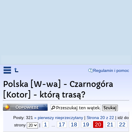
Regulamin i pomoc
Polska [W-wa] - Czarnogóra
[Kotor] - którą trasą?
Odpowiedz
Posty: 321
» pierwszy nieprzeczytany
|
Strona
20
z
22
| idź do
1
17
18
19
20
21
22
strony
|
...