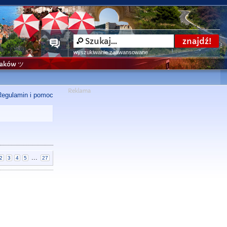
wyszukiwanie zaawansowane
niaków ツ
Regulamin i pomoc
...
2
3
4
5
27