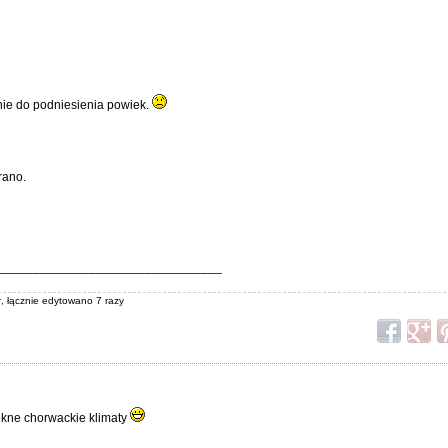
ie do podniesienia powiek.
rano.
________________________________
r
, łącznie edytowano 7 razy
ękne chorwackie klimaty