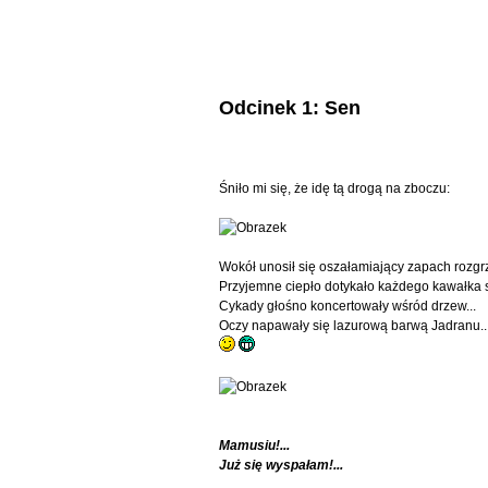
Odcinek 1: Sen
Śniło mi się, że idę tą drogą na zboczu:
Wokół unosił się oszałamiający zapach rozgrz
Przyjemne ciepło dotykało każdego kawałka s
Cykady głośno koncertowały wśród drzew...
Oczy napawały się lazurową barwą Jadranu..
Mamusiu!...
Już się wyspałam!...