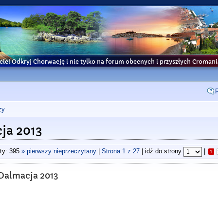
cie! Odkryj Chorwację i nie tylko na forum obecnych i przyszłych Croma
ży
ja 2013
ty: 395
» pierwszy nieprzeczytany
|
Strona
1
z
27
| idź do strony
|
1
 Dalmacja 2013