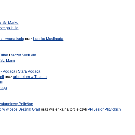
w Sv. Marko
ze po klifie
ca zwana Isolą
oraz
Lunska Maslinada
Filino
i
szczyt Sveti Vid
v. Mariji
 - Podaca
i
Stara Podaca
eli
oraz
arboretum w Trsteno
li
troga
zatunelowy Pelješac
g w wiosce Drežnik Grad
oraz wisienka na torcie czyli
PN Jezior Plitvickich