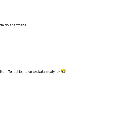
cia do apartmana:
n. To jest to, na co czekałam cały rok
: