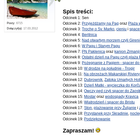
Spis treści:
Odcinek 1: Sen
Odcinek 2:
Przyjeżdżamy na Pag
oraz
Plaża 
Posty:
6715
Dołączył(a):
17.03.2012
Odcinek 3:
Trochę o Sv. Marko
,
cieniu
i
spacer
Odcinek 4:
Beritnica
Odcinek 5:
Nad otwartym morzem czyli Gireni
Odcinek 6:
W Pagu i Starym Pagu
Odcinek 7:
PN Paklenica
oraz
kanion Zrmanji
Odcinek 8:
Ostatni dzień na Pagu czyli plaża 
Odcinek 9:
Pożegnanie z Pagiem - spacer do S
Odcinek 10:
W drodze na południe - Trogir
Odcinek 11:
Na obrzeżach Makarskiej Riviery
Odcinek 12:
Dubrownik
,
Zatoka Umarłych Hot
Odcinek 13:
Dzień Matki - wycieczka do Korču
Odcinek 14:
Owczy pęd czyli spacer do Zaos
Odcinek 15:
Mostar
oraz
wodospady Kravica
Odcinek 16:
Wiatrodzień i spacer do Bristu
Odcinek 17:
Ston
,
plażowanie przy Žuljanie
i
Odcinek 18:
Przystanek przy Skradinie
,
nocle
Odcinek 19:
Podziękowanie
Zapraszam!