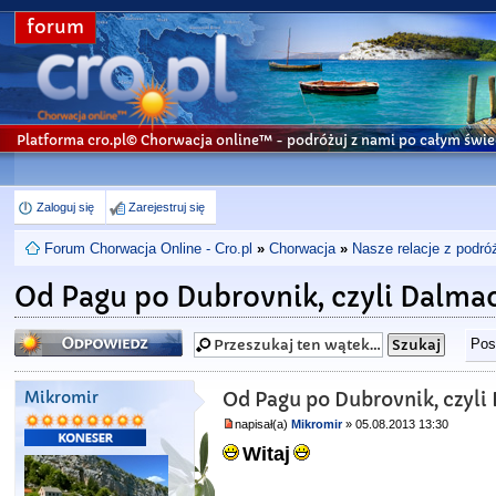
forum
Platforma cro.pl© Chorwacja online™
- podróżuj z nami po całym świe
Zaloguj się
Zarejestruj się
Forum Chorwacja Online - Cro.pl
»
Chorwacja
»
Nasze relacje z podró
Od Pagu po Dubrovnik, czyli Dalmac
Odpowiedz
Pos
Mikromir
Od Pagu po Dubrovnik, czyli
napisał(a)
Mikromir
» 05.08.2013 13:30
Witaj