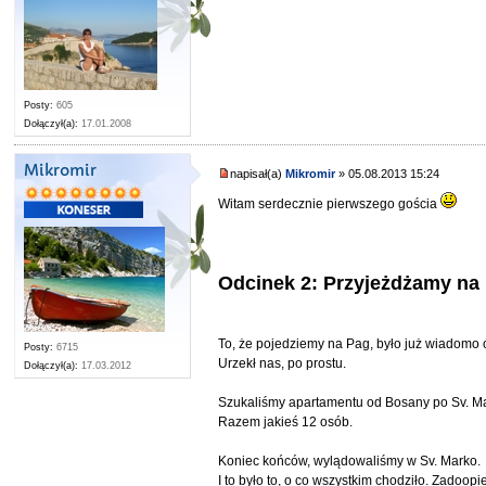
Posty:
605
Dołączył(a):
17.01.2008
Mikromir
napisał(a)
Mikromir
» 05.08.2013 15:24
Witam serdecznie pierwszego gościa
Odcinek 2: Przyjeżdżamy na
To, że pojedziemy na Pag, było już wiadomo 
Posty:
6715
Urzekł nas, po prostu.
Dołączył(a):
17.03.2012
Szukaliśmy apartamentu od Bosany po Sv. Mark
Razem jakieś 12 osób.
Koniec końców, wylądowaliśmy w Sv. Marko.
I to było to, o co wszystkim chodziło. Zadoopi