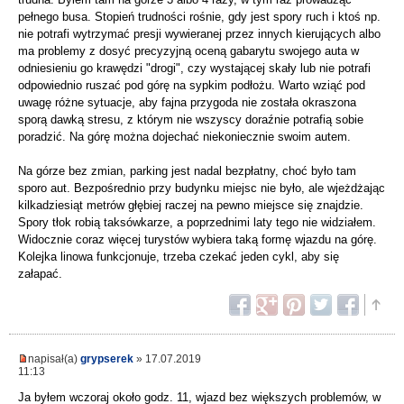
pełnego busa. Stopień trudności rośnie, gdy jest spory ruch i ktoś np.
nie potrafi wytrzymać presji wywieranej przez innych kierujących albo
ma problemy z dosyć precyzyjną oceną gabarytu swojego auta w
odniesieniu go krawędzi "drogi", czy wystającej skały lub nie potrafi
odpowiednio ruszać pod górę na sypkim podłożu. Warto wziąć pod
uwagę różne sytuacje, aby fajna przygoda nie została okraszona
sporą dawką stresu, z którym nie wszyscy doraźnie potrafią sobie
poradzić. Na górę można dojechać niekoniecznie swoim autem.
Na górze bez zmian, parking jest nadal bezpłatny, choć było tam
sporo aut. Bezpośrednio przy budynku miejsc nie było, ale wjeżdżając
kilkadziesiąt metrów głębiej raczej na pewno miejsce się znajdzie.
Spory tłok robią taksówkarze, a poprzednimi laty tego nie widziałem.
Widocznie coraz więcej turystów wybiera taką formę wjazdu na górę.
Kolejka linowa funkcjonuje, trzeba czekać jeden cykl, aby się
załapać.
napisał(a)
grypserek
» 17.07.2019
11:13
Ja byłem wczoraj około godz. 11, wjazd bez większych problemów, w