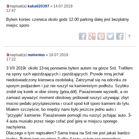
napisał(a)
kaka020397
» 14.07.2019
12:47
Bylem koniec czerwca okolo godz 12.00 parking dalej jest bezplatny
miejsc sporo
napisał(a)
numenius
» 16.07.2019
17:22
3 VII 2019r. około 13-tej ponownie byłem autem na górze Srd. Trafiłem
na spory ruch wjeżdżających i zjeżdżających. Przede mną jechał
niedoświadczony kierowca osobówką. Zatrzymał się na odcinku ze
sporym podjazdem i już nie ruszył na kamienistym podłożu. Szybko
zrobił się korek w obie strony (góra,dół). Pasażerowie wysiedli, a on
zamiast wyważyć moment obrotowy próbował ruszyć używając zbyt
mocno pedału przyśpieszenia i rzucił spod kół sporo kamieni do tyłu.
Miałem szczęście, bo między nami było jeszcze jedno auto i
"przyjęło" kamienie. Pasażerowie pomogli mu ruszyć pchając auto. 3-
4 auta musiało przez niego cofać pod górę w miejscu sporego
nachylenia.
Dlaczego o tym napisałem? Sama trasa na Srd nie jest jakaś bardzo
trudna. Byłem tam na górze 3 albo 4 razy, w tym raz prowadząc