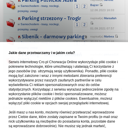
Parking Plitvickie Jezera
Bajcer
w
Samochodem - trasy, noclegi,
1
2
12.06.2023 16:03
przepisy, uwagi
Parking strzezony - Trogir
napisał(a)
Marsallah
w
Samochodem - trasy, noclegi,
1
2
01.09.2021 07:57
przepisy, uwagi
Sibenik - darmowy parking
napisał(a)
Marbea
30.03.2025 22:46
w
Samochodem - trasy, noclegi,
1
2
przepisy, uwagi
Jakie dane przetwarzamy i w jakim celu?
Parking - lotnisko Wiedeń
napisał(a)
piekara114
(VIE)
Serwis internetowy Cro.pl Chorwacja Online wykorzystuje pliki cookie i
25.05.2026 18:38
pokrewne technologie, które umożliwiają i ułatwiają Ci korzystanie z
w
Rozmowy o turystyce i nie tylko
1
2
jego zasobów (np. utrzymują sesję użytkownika). Ponadto, pliki cookie
mogą być założone i wraz z innymi metodami zbierania preferencji
wykorzystywane przez naszych zaufanych partnerów w celu
Forum Chorwacja Online - Cro.pl
wyświetlenia Ci reklam spersonalizowanych oraz do celów
statystycznych. Korzystając z serwisu wyrażasz jednocześnie zgodę na
Usuń ciasteczka
• Strefa czasowa: UTC + 1 (Polska - czas zimowy) [
DST
]
wykorzystanie plików cookie i treści spersonalizowane, możesz
jednakże wyłączyć niektóre z plików cookies. Ewentualnie, możesz
wyłączyć pliki cookie w opcjach swojej przeglądarki internetowej.
Jeśli masz u nas konto, możemy również przetwarzać wprowadzone
przez Ciebie dane, które zostały zapisane w Twoim profilu (e-mail oraz
nick użytkownika są niezbędne do posiadania konta, pozostałe dane
są wprowadzane dobrowolnie). Nie musisz się jednak martwić,