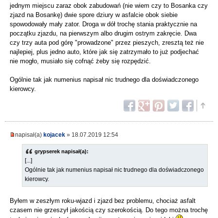
jednym miejscu zaraz obok zabudowań (nie wiem czy to Bosanka czy
zjazd na Bosankę) dwie spore dziury w asfalcie obok siebie
spowodowały mały zator. Droga w dół trochę stania praktycznie na
początku zjazdu, na pierwszym albo drugim ostrym zakręcie. Dwa
czy trzy auta pod górę "prowadzone" przez pieszych, zresztą też nie
najlepiej, plus jedno auto, które jak się zatrzymało to już podjechać
nie mogło, musiało się cofnąć żeby się rozpędzić.
Ogólnie tak jak numenius napisał nic trudnego dla doświadczonego
kierowcy.
napisał(a)
kojacek
» 18.07.2019 12:54
grypserek napisał(a):
[...]
Ogólnie tak jak numenius napisał nic trudnego dla doświadczonego
kierowcy.
Byłem w zeszłym roku-wjazd i zjazd bez problemu, chociaż asfalt
czasem nie grzeszył jakością czy szerokością. Do tego można trochę