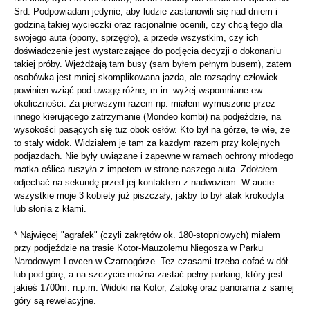
Srd. Podpowiadam jedynie, aby ludzie zastanowili się nad dniem i
godziną takiej wycieczki oraz racjonalnie ocenili, czy chcą tego dla
swojego auta (opony, sprzęgło), a przede wszystkim, czy ich
doświadczenie jest wystarczające do podjęcia decyzji o dokonaniu
takiej próby. Wjeżdżają tam busy (sam byłem pełnym busem), zatem
osobówka jest mniej skomplikowana jazda, ale rozsądny człowiek
powinien wziąć pod uwagę różne, m.in. wyżej wspomniane ew.
okoliczności. Za pierwszym razem np. miałem wymuszone przez
innego kierującego zatrzymanie (Mondeo kombi) na podjeździe, na
wysokości pasących się tuz obok osłów. Kto był na górze, te wie, że
to stały widok. Widziałem je tam za każdym razem przy kolejnych
podjazdach. Nie były uwiązane i zapewne w ramach ochrony młodego
matka-oślica ruszyła z impetem w stronę naszego auta. Zdołałem
odjechać na sekundę przed jej kontaktem z nadwoziem. W aucie
wszystkie moje 3 kobiety już piszczały, jakby to był atak krokodyla
lub słonia z kłami.
* Najwięcej "agrafek" (czyli zakrętów ok. 180-stopniowych) miałem
przy podjeździe na trasie Kotor-Mauzolemu Niegosza w Parku
Narodowym Lovcen w Czarnogórze. Tez czasami trzeba cofać w dół
lub pod górę, a na szczycie można zastać pełny parking, który jest
jakieś 1700m. n.p.m. Widoki na Kotor, Zatokę oraz panorama z samej
góry są rewelacyjne.