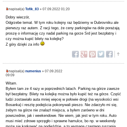
napisał(a)
Tofik_83
» 07.09.2022 01:20
Dobry wieczór,
Odgrzebe temat. W tym roku kolejny raz będziemy w Dubrovniku ale
pierwszy raz autem. Z racji tego, że ceny parkingów na dole porażają
proszę o informację czy nadal parking na gorze Srd jest bezpłatny i
czy można kupić bilety na kolejkę?
Z góry dzięki za info
napisał(a)
numenius
» 07.09.2022
09:09
Witam.
Byłem tam ze 4 razy w poprzednich latach. Parking na górze zawsze
był bezpłatny. Bilety na kolejkę można było kupić też na górze. Część
ludzi zostawiało auta mniej więcej w połowie drogi (na wysokości wsi
Bosanka) i resztę podejścia pokonywali pieszo. Nie zdarzyło mi się,
żebym na górze nie znalazł miejsca, a byłem zarówno w dni
powszednie, jak i weekendowe. Nie wiem, jak jest w tym roku. Auto
musi mieć zdrowe sprzęgło i sprawne hamulce, bo np. w weekendy
może się korkować na podjeździe, a to wymaga częstego ruszania