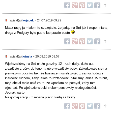
napisał(a)
kojacek
» 24.07.2019 09:29
Masz rację-ja miałem to szczęście, że jadąc na Srđ jak i wspomnianą
drogą z Podgory-było pusto lub prawie pusto
napisał(a)
jotusia
» 20.08.2019 08:57
Wjeżdżaliśmy na Srd około godziny 12 - ruch duży, dużo aut
zjeżdżało z góry, do tego na górę wjeżdżały busy. Zakorkowało się na
pierwszym odcinku tak, że busiarze musieli wyjść z samochodów i
kierować ruchem, żeby jakoś to rozładować. Staliśmy jakieś 15 minut,
mąż chciał mnie ubić za to, że wpadłam na pomysł, żeby tam
wjechać. Po wjeździe widoki zrekompensowały niedogodności.
Jednak warto.
Na górnej stacji już można płacić kartą za bilety.