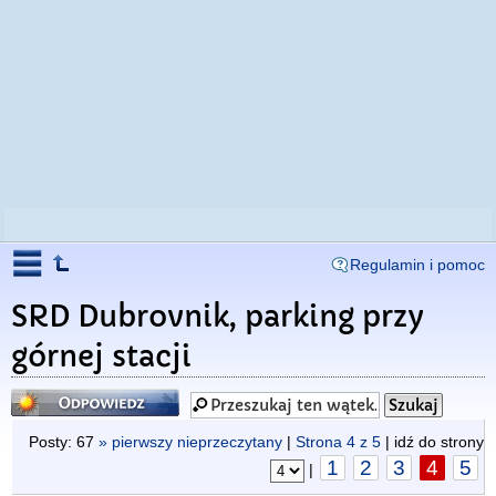
Regulamin i pomoc
SRD Dubrovnik, parking przy
górnej stacji
Odpowiedz
Posty: 67
» pierwszy nieprzeczytany
|
Strona
4
z
5
| idź do strony
1
2
3
4
5
|