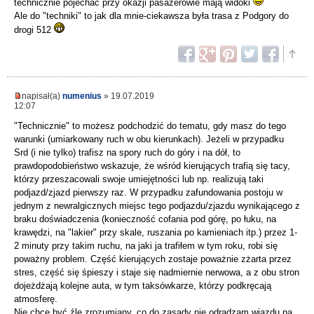
technicznie pojechać przy okazji pasażerowie mają widoki
Ale do "techniki" to jak dla mnie-ciekawsza była trasa z Podgory do
drogi 512
napisał(a)
numenius
» 19.07.2019
12:07
"Technicznie" to możesz podchodzić do tematu, gdy masz do tego
warunki (umiarkowany ruch w obu kierunkach). Jeżeli w przypadku
Srd (i nie tylko) trafisz na spory ruch do góry i na dół, to
prawdopodobieństwo wskazuje, że wśród kierujących trafią się tacy,
którzy przeszacowali swoje umiejętności lub np. realizują taki
podjazd/zjazd pierwszy raz. W przypadku zafundowania postoju w
jednym z newralgicznych miejsc tego podjazdu/zjazdu wynikającego z
braku doświadczenia (konieczność cofania pod górę, po łuku, na
krawędzi, na "lakier" przy skale, ruszania po kamieniach itp.) przez 1-
2 minuty przy takim ruchu, na jaki ja trafiłem w tym roku, robi się
poważny problem. Część kierujących zostaje poważnie zżarta przez
stres, część się śpieszy i staje się nadmiernie nerwowa, a z obu stron
dojeżdżają kolejne auta, w tym taksówkarze, którzy podkręcają
atmosferę.
Nie chcę być źle zrozumiany, co do zasady nie odradzam wjazdu na