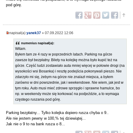
pod górę.
napisał(a)
yanek37
» 07.09.2022 12:06
numenius napisał(a):
Witam.
Byłem tam ze 4 razy w poprzednich latach. Parking na górze
zawsze był bezpłatny. Bilety na kolejkę można było kupić też na
górze. Część ludzi zostawiało auta mniej więcej w połowie drogi (na
wysokości wsi Bosanka) i resztę podejścia pokonywali pieszo. Nie
zdarzyło mi się, żebym na górze nie znalazł miejsca, a byłem
zarówno w dni powszednie, jak i weekendowe. Nie wiem, jak jest w
tym roku. Auto musi mieć zdrowe sprzęgło i sprawne hamulce, bo
np. w weekendy może się korkować na podjeździe, a to wymaga
częstego ruszania pod górę.
Parking bezpłatny... Tylko kolejka dopiero rusza chyba o 9..
Ale nie jestem pewny w 100,% tej dziewiątej...
Jak nie o 9 to na bank rusza o 8...