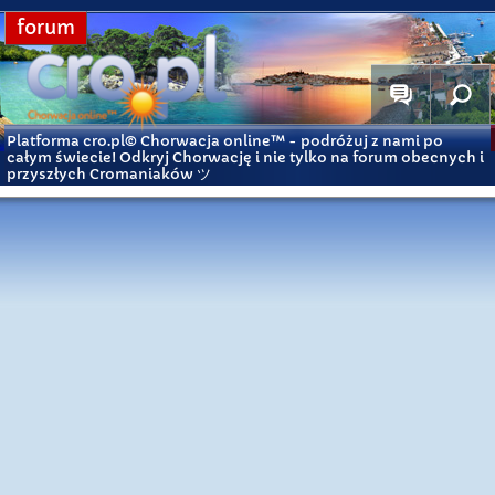
forum
Platforma cro.pl© Chorwacja online™
- podróżuj z nami po
całym świecie! Odkryj Chorwację i nie tylko na forum obecnych i
przyszłych Cromaniaków ツ