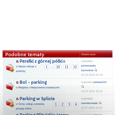
Podobne tematy
Ostatni post
Perełki z górnej półki
napisał(a)
pomorzanka
w
Nasze relacje z
1
10
11
12
...
zachodnia
podróży
22.03.2023 20:13
Bol - parking
napisał(a)
piekara114
w
Regiony i miejscowości turystyczne
13.03.2024 18:33
Parking w Splicie
napisał(a)
marekkowalak
w
Ceny, usługi, przepisy,
1
2
3
4
11.07.2023 22:31
porady różne
napisał(a)
Janusz