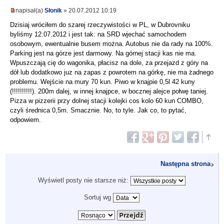
napisał(a)
Słonik
» 20.07.2012 10:19
Dzisiaj wróciłem do szarej rzeczywistości w PL, w Dubrovniku
byliśmy 12.07.2012 i jest tak: na SRD wjechać samochodem
osobowym, ewentualnie busem można. Autobus nie da rady na 100%.
Parking jest na górze jest darmowy. Na górnej stacji kas nie ma.
Wpuszczają cię do wagonika, płacisz na dole, za przejazd z góry na
dół lub dodatkowo juz na zapas z powrotem na górkę, nie ma żadnego
problemu. Wejście na mury 70 kun. Piwo w knajpie 0,5l 42 kuny
(!!!!!!!!!!). 200m dalej, w innej knajpce, w bocznej alejce połwę taniej.
Pizza w pizzerii przy dolnej stacji kolejki cos kolo 60 kun COMBO,
czyli średnica 0,5m. Smacznie. No, to tyle. Jak co, to pytać,
odpowiem.
Następna strona
Wyświetl posty nie starsze niż:
Sortuj wg