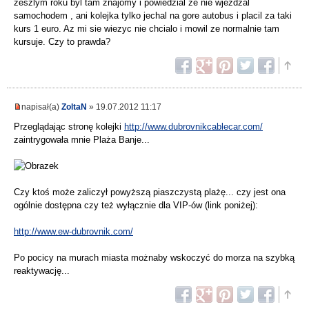
zeszlym roku byl tam znajomy i powiedzial ze nie wjezdzal
samochodem , ani kolejka tylko jechal na gore autobus i placil za taki
kurs 1 euro. Az mi sie wiezyc nie chcialo i mowil ze normalnie tam
kursuje. Czy to prawda?
napisał(a)
ZoltaN
» 19.07.2012 11:17
Przeglądając stronę kolejki
http://www.dubrovnikcablecar.com/
zaintrygowała mnie Plaża Banje...
Czy ktoś może zaliczył powyższą piaszczystą plażę... czy jest ona
ogólnie dostępna czy też wyłącznie dla VIP-ów (link poniżej):
http://www.ew-dubrovnik.com/
Po pocicy na murach miasta możnaby wskoczyć do morza na szybką
reaktywację...