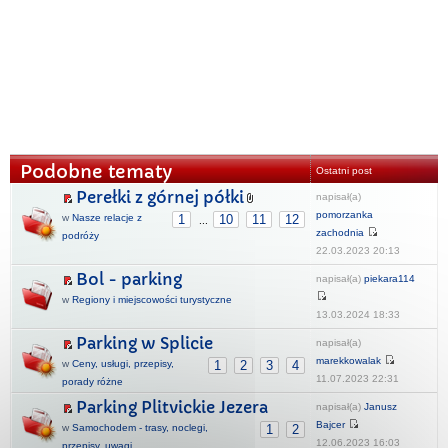
Podobne tematy
Ostatni post
Perełki z górnej półki
napisał(a)
pomorzanka
w
Nasze relacje z
1
10
11
12
...
zachodnia
podróży
22.03.2023 20:13
Bol - parking
napisał(a)
piekara114
w
Regiony i miejscowości turystyczne
13.03.2024 18:33
Parking w Splicie
napisał(a)
marekkowalak
w
Ceny, usługi, przepisy,
1
2
3
4
11.07.2023 22:31
porady różne
Parking Plitvickie Jezera
napisał(a)
Janusz
Bajcer
w
Samochodem - trasy, noclegi,
1
2
12.06.2023 16:03
przepisy, uwagi