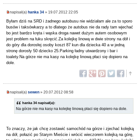
napisał(a)
hanka 34
» 19.07.2012 22:05
Byłam dziś na SRD i żadnego autobusu nie widziałam ale za to sporo
busów i taksówkarzy a to dlatego że autobus nie da rady tam wjechać
bo jest bardzo kręta i wąska droga nawet dużym autem osobowym
jest problem na łuku skręcić.Za kolejkę linową w dwie strony na dół i
do góry dla dorosłej osoby koszt 87 kun dla dziecka 40 a w jedną
stronę dorosły 50 dziecko 25.Parking ładny utwardzony i bar i
toalety.Na górze nie ma kasy na kolejkę linową płaci się dopiero na
dole.
napisał(a)
sewen
» 20.07.2012 08:58
hanka 34 napisał(a):
Na górze nie ma kasy na kolejkę linową płaci się dopiero na dole.
To znaczy, że jak chcę zostawić samochód na górze i zjechać kolejką
na dół, połazić po Starym Mieście i wrócić wieczorem kolejką na górę,