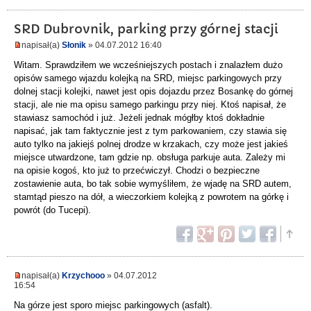
SRD Dubrovnik, parking przy górnej stacji
napisał(a)
Słonik
» 04.07.2012 16:40
Witam. Sprawdziłem we wcześniejszych postach i znalazłem dużo
opisów samego wjazdu kolejką na SRD, miejsc parkingowych przy
dolnej stacji kolejki, nawet jest opis dojazdu przez Bosankę do górnej
stacji, ale nie ma opisu samego parkingu przy niej. Ktoś napisał, że
stawiasz samochód i już. Jeżeli jednak mógłby ktoś dokładnie
napisać, jak tam faktycznie jest z tym parkowaniem, czy stawia się
auto tylko na jakiejś polnej drodze w krzakach, czy może jest jakieś
miejsce utwardzone, tam gdzie np. obsługa parkuje auta. Zależy mi
na opisie kogoś, kto już to przećwiczył. Chodzi o bezpieczne
zostawienie auta, bo tak sobie wymyśliłem, że wjadę na SRD autem,
stamtąd pieszo na dół, a wieczorkiem kolejką z powrotem na górkę i
powrót (do Tucepi).
napisał(a)
Krzychooo
» 04.07.2012
16:54
Na górze jest sporo miejsc parkingowych (asfalt).