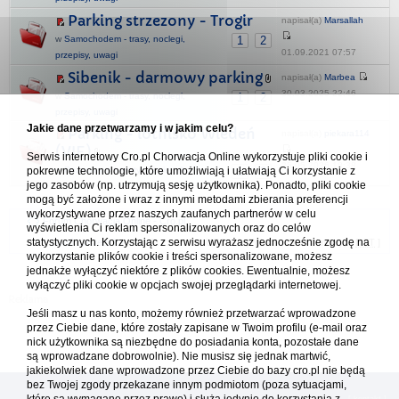
Parking strzezony - Trogir
napisał(a)
Marsallah
w
Samochodem - trasy, noclegi,
1
2
01.09.2021 07:57
przepisy, uwagi
Sibenik - darmowy parking
napisał(a)
Marbea
30.03.2025 22:46
w
Samochodem - trasy, noclegi,
1
2
przepisy, uwagi
Jakie dane przetwarzamy i w jakim celu?
Parking - lotnisko Wiedeń
napisał(a)
piekara114
(VIE)
Serwis internetowy Cro.pl Chorwacja Online wykorzystuje pliki cookie i
25.05.2026 18:38
pokrewne technologie, które umożliwiają i ułatwiają Ci korzystanie z
w
Rozmowy o turystyce i nie tylko
1
2
jego zasobów (np. utrzymują sesję użytkownika). Ponadto, pliki cookie
mogą być założone i wraz z innymi metodami zbierania preferencji
wykorzystywane przez naszych zaufanych partnerów w celu
Forum Chorwacja Online - Cro.pl
wyświetlenia Ci reklam spersonalizowanych oraz do celów
statystycznych. Korzystając z serwisu wyrażasz jednocześnie zgodę na
Usuń ciasteczka
• Strefa czasowa: UTC + 1 (Polska - czas zimowy) [
DST
]
wykorzystanie plików cookie i treści spersonalizowane, możesz
jednakże wyłączyć niektóre z plików cookies. Ewentualnie, możesz
wyłączyć pliki cookie w opcjach swojej przeglądarki internetowej.
Jeśli masz u nas konto, możemy również przetwarzać wprowadzone
przez Ciebie dane, które zostały zapisane w Twoim profilu (e-mail oraz
nick użytkownika są niezbędne do posiadania konta, pozostałe dane
są wprowadzane dobrowolnie). Nie musisz się jednak martwić,
jakiekolwiek dane wprowadzone przez Ciebie do bazy cro.pl nie będą
bez Twojej zgody przekazane innym podmiotom (poza sytuacjami,