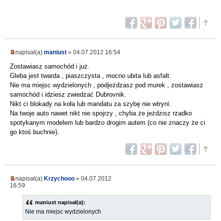
napisał(a)
maniust
» 04.07.2012 16:54
Zostawiasz samochód i już.
Gleba jest twarda , piaszczysta , mocno ubita lub asfalt.
Nie ma miejsc wydzielonych , podjeżdzasz pod murek , zostawiasz
samochód i idziesz zwiedzać Dubrovnik.
Nikt ci blokady na koła lub mandatu za szybę nie wtryni.
Na twoje auto nawet nikt nie spojrzy , chyba że jeżdzisz rzadko
spotykanym modelem lub bardzo drogim autem (co nie znaczy że ci
go ktoś buchnie).
napisał(a)
Krzychooo
» 04.07.2012
16:59
maniust napisał(a):
Nie ma miejsc wydzielonych