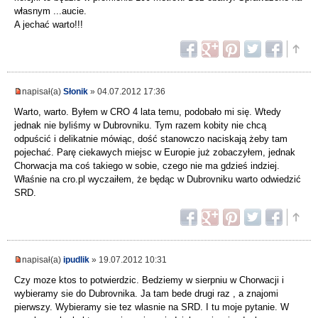
własnym ...aucie.
A jechać warto!!!
napisał(a)
Słonik
» 04.07.2012 17:36
Warto, warto. Byłem w CRO 4 lata temu, podobało mi się. Wtedy
jednak nie byliśmy w Dubrovniku. Tym razem kobity nie chcą
odpuścić i delikatnie mówiąc, dość stanowczo naciskają żeby tam
pojechać. Parę ciekawych miejsc w Europie już zobaczyłem, jednak
Chorwacja ma coś takiego w sobie, czego nie ma gdzieś indziej.
Właśnie na cro.pl wyczaiłem, że będąc w Dubrovniku warto odwiedzić
SRD.
napisał(a)
ipudlik
» 19.07.2012 10:31
Czy moze ktos to potwierdzic. Bedziemy w sierpniu w Chorwacji i
wybieramy sie do Dubrovnika. Ja tam bede drugi raz , a znajomi
pierwszy. Wybieramy sie tez wlasnie na SRD. I tu moje pytanie. W