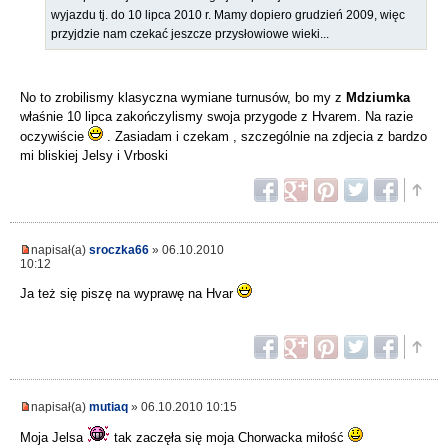
wyjazdu tj. do 10 lipca 2010 r. Mamy dopiero grudzień 2009, więc
przyjdzie nam czekać jeszcze przysłowiowe wieki...
No to zrobilismy klasyczna wymiane turnusów, bo my z
Mdziumka
właśnie 10 lipca zakończylismy swoja przygode z Hvarem. Na razie
oczywiście
. Zasiadam i czekam , szczególnie na zdjecia z bardzo
mi bliskiej Jelsy i Vrboski
napisał(a)
sroczka66
» 06.10.2010
10:12
Ja też się piszę na wyprawę na Hvar
napisał(a)
mutiaq
» 06.10.2010 10:15
Moja Jelsa
tak zaczęła się moja Chorwacka miłość