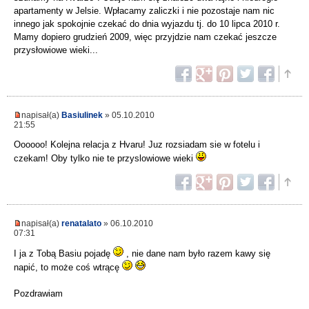
apartamenty w Jelsie. Wpłacamy zaliczki i nie pozostaje nam nic
innego jak spokojnie czekać do dnia wyjazdu tj. do 10 lipca 2010 r.
Mamy dopiero grudzień 2009, więc przyjdzie nam czekać jeszcze
przysłowiowe wieki...
napisał(a)
Basiulinek
» 05.10.2010
21:55
Oooooo! Kolejna relacja z Hvaru! Juz rozsiadam sie w fotelu i
czekam! Oby tylko nie te przyslowiowe wieki
napisał(a)
renatalato
» 06.10.2010
07:31
I ja z Tobą Basiu pojadę
, nie dane nam było razem kawy się
napić, to może coś wtrącę
Pozdrawiam