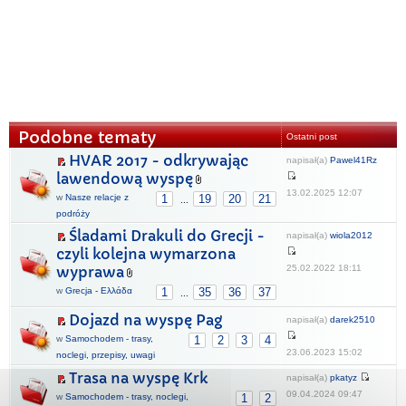
Podobne tematy
Ostatni post
HVAR 2017 - odkrywając
napisał(a)
Pawel41Rz
lawendową wyspę
13.02.2025 12:07
w
Nasze relacje z
1
19
20
21
...
podróży
Śladami Drakuli do Grecji -
napisał(a)
wiola2012
czyli kolejna wymarzona
25.02.2022 18:11
wyprawa
w
Grecja - Ελλάδα
1
35
36
37
...
Dojazd na wyspę Pag
napisał(a)
darek2510
w
Samochodem - trasy,
1
2
3
4
23.06.2023 15:02
noclegi, przepisy, uwagi
Trasa na wyspę Krk
napisał(a)
pkatyz
09.04.2024 09:47
w
Samochodem - trasy, noclegi,
1
2