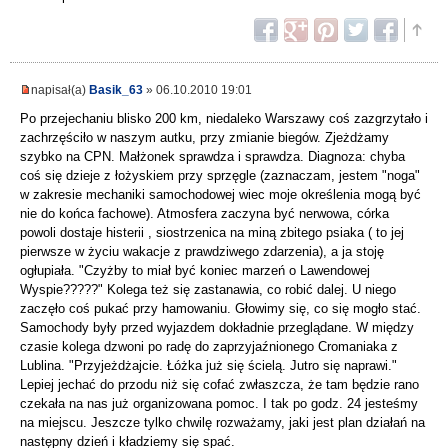
napisał(a)
Basik_63
» 06.10.2010 19:01
Po przejechaniu blisko 200 km, niedaleko Warszawy coś zazgrzytało i
zachrzęściło w naszym autku, przy zmianie biegów. Zjeżdżamy
szybko na CPN. Małżonek sprawdza i sprawdza. Diagnoza: chyba
coś się dzieje z łożyskiem przy sprzęgle (zaznaczam, jestem "noga"
w zakresie mechaniki samochodowej wiec moje określenia mogą być
nie do końca fachowe). Atmosfera zaczyna być nerwowa, córka
powoli dostaje histerii , siostrzenica na miną zbitego psiaka ( to jej
pierwsze w życiu wakacje z prawdziwego zdarzenia), a ja stoję
ogłupiała. "Czyżby to miał być koniec marzeń o Lawendowej
Wyspie?????" Kolega też się zastanawia, co robić dalej. U niego
zaczęło coś pukać przy hamowaniu. Głowimy się, co się mogło stać.
Samochody były przed wyjazdem dokładnie przeglądane. W między
czasie kolega dzwoni po radę do zaprzyjaźnionego Cromaniaka z
Lublina. "Przyjeżdżajcie. Łóżka już się ścielą. Jutro się naprawi."
Lepiej jechać do przodu niż się cofać zwłaszcza, że tam będzie rano
czekała na nas już organizowana pomoc. I tak po godz. 24 jesteśmy
na miejscu. Jeszcze tylko chwilę rozważamy, jaki jest plan działań na
następny dzień i kładziemy się spać.