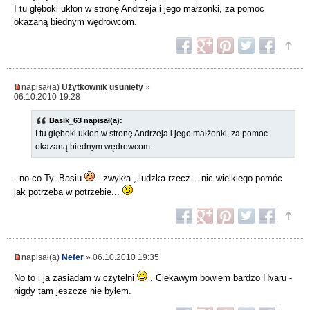
I tu głęboki ukłon w stronę Andrzeja i jego małżonki, za pomoc
okazaną biednym wędrowcom.
napisał(a)
Użytkownik usunięty
»
06.10.2010 19:28
Basik_63 napisał(a):
I tu głęboki ukłon w stronę Andrzeja i jego małżonki, za pomoc
okazaną biednym wędrowcom.
..no co Ty..Basiu
..zwykła , ludzka rzecz... nic wielkiego pomóc
jak potrzeba w potrzebie...
napisał(a)
Nefer
» 06.10.2010 19:35
No to i ja zasiadam w czytelni
. Ciekawym bowiem bardzo Hvaru -
nigdy tam jeszcze nie byłem.