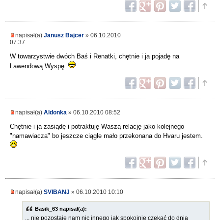
napisał(a)
Janusz Bajcer
» 06.10.2010
07:37
W towarzystwie dwóch Baś i Renatki, chętnie i ja pojadę na
Lawendową Wyspę.
napisał(a)
Aldonka
» 06.10.2010 08:52
Chętnie i ja zasiądę i potraktuję Waszą relację jako kolejnego
"namawiacza" bo jeszcze ciągle mało przekonana do Hvaru jestem.
napisał(a)
SVIBANJ
» 06.10.2010 10:10
Basik_63 napisał(a):
... nie pozostaje nam nic innego jak spokojnie czekać do dnia