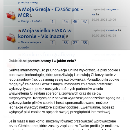
przepisy, uwagi
Moja Grecja - Ελλάδα μου -
napisał(a)
margaret-
MCR
ka
19.08.2023 10:06
w
Grecja - Ελλάδα
1
45
46
47
...
Moja wielka FJAKA w
napisał(a)
Katerina
koronie - Vis inaczej
10.05.2022 01:58
w
Nasze relacje z
1
36
37
38
...
podróży
Konkurs fotograficzny
napisał(a)
su-petar
"Moja Chorwacja" 2021
20.11.2021 01:57
Jakie dane przetwarzamy i w jakim celu?
w
Konkurs
1
8
9
10
...
Serwis internetowy Cro.pl Chorwacja Online wykorzystuje pliki cookie i
fotograficzny "Moja
pokrewne technologie, które umożliwiają i ułatwiają Ci korzystanie z
Chorwacja" - zapraszamy we wrześniu
jego zasobów (np. utrzymują sesję użytkownika). Ponadto, pliki cookie
mogą być założone i wraz z innymi metodami zbierania preferencji
wykorzystywane przez naszych zaufanych partnerów w celu
Forum Chorwacja Online - Cro.pl
wyświetlenia Ci reklam spersonalizowanych oraz do celów
statystycznych. Korzystając z serwisu wyrażasz jednocześnie zgodę na
Usuń ciasteczka
• Strefa czasowa: UTC + 1 (Polska - czas zimowy) [
DST
]
wykorzystanie plików cookie i treści spersonalizowane, możesz
jednakże wyłączyć niektóre z plików cookies. Ewentualnie, możesz
wyłączyć pliki cookie w opcjach swojej przeglądarki internetowej.
Jeśli masz u nas konto, możemy również przetwarzać wprowadzone
przez Ciebie dane, które zostały zapisane w Twoim profilu (e-mail oraz