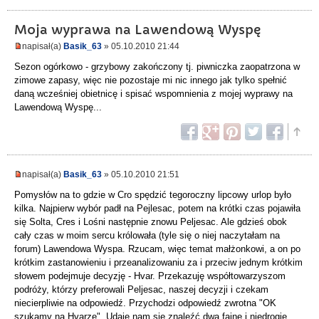
Moja wyprawa na Lawendową Wyspę
napisał(a)
Basik_63
» 05.10.2010 21:44
Sezon ogórkowo - grzybowy zakończony tj. piwniczka zaopatrzona w
zimowe zapasy, więc nie pozostaje mi nic innego jak tylko spełnić
daną wcześniej obietnicę i spisać wspomnienia z mojej wyprawy na
Lawendową Wyspę...
napisał(a)
Basik_63
» 05.10.2010 21:51
Pomysłów na to gdzie w Cro spędzić tegoroczny lipcowy urlop było
kilka. Najpierw wybór padł na Pejlesac, potem na krótki czas pojawiła
się Solta, Cres i Lośni następnie znowu Peljesac. Ale gdzieś obok
cały czas w moim sercu królowała (tyle się o niej naczytałam na
forum) Lawendowa Wyspa. Rzucam, więc temat małżonkowi, a on po
krótkim zastanowieniu i przeanalizowaniu za i przeciw jednym krótkim
słowem podejmuje decyzję - Hvar. Przekazuję współtowarzyszom
podróży, którzy preferowali Peljesac, naszej decyzji i czekam
niecierpliwie na odpowiedź. Przychodzi odpowiedź zwrotna "OK
szukamy na Hvarze". Udaje nam się znaleźć dwa fajne i niedrogie