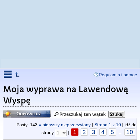
Regulamin i pomoc
Moja wyprawa na Lawendową
Wyspę
Odpowiedz
Posty: 143
» pierwszy nieprzeczytany
|
Strona
1
z
10
| idź do
1
2
3
4
5
10
strony
|
...