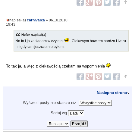
napisał(a)
carnivalka
» 06.10.2010
19:43
Nefer napisał(a):
No to i ja zasiadam w czytelni
. Ciekawym bowiem bardzo Hvaru
- nigdy tam jeszcze nie byłem.
To tak ja, a więc z ciekawością czekam na wspomnienia
Następna strona
Wyświetl posty nie starsze niż:
Sortuj wg