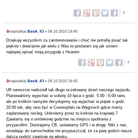
napisał(a)
Basik_63
» 06.10.2010 18:40
Dziękuję wszystkim za zainteresowanie i choć nie potrafię pisać tak
pięknie i dowcipnie jak wielu z Was to postaram się jak umiem
najlepiej opisać moją przygodę z Hvarem.
napisał(a)
Basik_63
» 06.10.2010 18:45
Uff nareszcie nadszedł tak długo oczekiwany dzień naszego wyjazdu.
Planowaliśmy wyjechać w sobotę 10 lipca o godz. 5:00 - 6:00 rano,
ale po krótkim namyśle decydujemy się wyjechać w piątek o godz.
20:00 tak, aby rano być w Cserespfalu na Węgrzech gdzie mamy
zaplanowany nocleg. Unikniemy przez to korków na krajowej 7
Zjawiamy się o umówionej godzinie na miejscu spotkania z
przyjaciółmi. Dostrajamy CB, ustawiamy GPS i w drogę. Nikt z nas,
wsiadając do samochodów nie przypuszczał, że za parę godzin nasza
dalsza podróż zawiśnie na włosku...