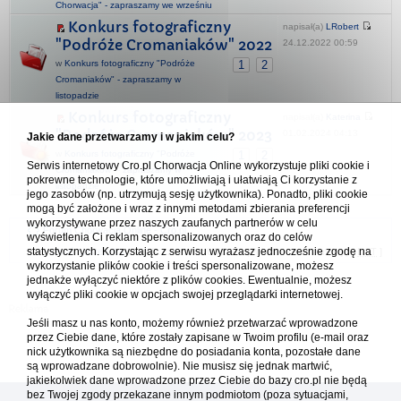
Chorwacja" - zapraszamy we wrześniu
Konkurs fotograficzny
napisał(a)
LRobert
"Podróże Cromaniaków" 2022
24.12.2022 00:59
w
Konkurs fotograficzny "Podróże
1
2
Cromaniaków" - zapraszamy w
listopadzie
Konkurs fotograficzny
napisał(a)
Katerina
"Podróże Cromaniaków" 2023
01.02.2024 04:13
Jakie dane przetwarzamy i w jakim celu?
w
Konkurs fotograficzny "Podróże
1
2
Serwis internetowy Cro.pl Chorwacja Online wykorzystuje pliki cookie i
Cromaniaków" - zapraszamy w
pokrewne technologie, które umożliwiają i ułatwiają Ci korzystanie z
listopadzie
jego zasobów (np. utrzymują sesję użytkownika). Ponadto, pliki cookie
mogą być założone i wraz z innymi metodami zbierania preferencji
wykorzystywane przez naszych zaufanych partnerów w celu
Forum Chorwacja Online - Cro.pl
wyświetlenia Ci reklam spersonalizowanych oraz do celów
statystycznych. Korzystając z serwisu wyrażasz jednocześnie zgodę na
Usuń ciasteczka
• Strefa czasowa: UTC + 1 (Polska - czas zimowy) [
DST
]
wykorzystanie plików cookie i treści spersonalizowane, możesz
jednakże wyłączyć niektóre z plików cookies. Ewentualnie, możesz
wyłączyć pliki cookie w opcjach swojej przeglądarki internetowej.
Jeśli masz u nas konto, możemy również przetwarzać wprowadzone
przez Ciebie dane, które zostały zapisane w Twoim profilu (e-mail oraz
nick użytkownika są niezbędne do posiadania konta, pozostałe dane
są wprowadzane dobrowolnie). Nie musisz się jednak martwić,
jakiekolwiek dane wprowadzone przez Ciebie do bazy cro.pl nie będą
bez Twojej zgody przekazane innym podmiotom (poza sytuacjami,