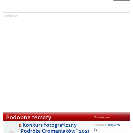
Podobne tematy
Ostatni post
Konkurs fotograficzny
napisał(a)
majkik75
"Podróże Cromaniaków" 2021