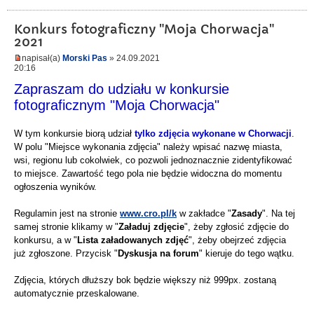
Konkurs fotograficzny "Moja Chorwacja"
2021
napisał(a)
Morski Pas
» 24.09.2021
20:16
Zapraszam do udziału w konkursie
fotograficznym "Moja Chorwacja"
W tym konkursie biorą udział
tylko zdjęcia wykonane w Chorwacji
.
W polu "Miejsce wykonania zdjęcia" należy wpisać nazwę miasta,
wsi, regionu lub cokolwiek, co pozwoli jednoznacznie zidentyfikować
to miejsce. Zawartość tego pola nie będzie widoczna do momentu
ogłoszenia wyników.
Regulamin jest na stronie
www.cro.pl/k
w zakładce "
Zasady
". Na tej
samej stronie klikamy w "
Załaduj zdjęcie
", żeby zgłosić zdjęcie do
konkursu, a w "
Lista załadowanych zdjęć
", żeby obejrzeć zdjęcia
już zgłoszone. Przycisk "
Dyskusja na forum
" kieruje do tego wątku.
Zdjęcia, których dłuższy bok będzie większy niż 999px. zostaną
automatycznie przeskalowane.