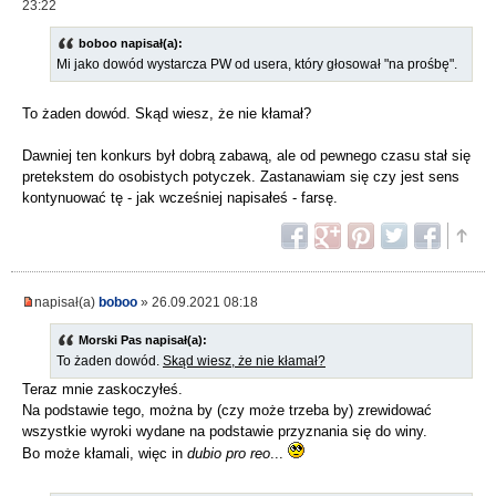
23:22
boboo napisał(a):
Mi jako dowód wystarcza PW od usera, który głosował "na prośbę".
To żaden dowód. Skąd wiesz, że nie kłamał?
Dawniej ten konkurs był dobrą zabawą, ale od pewnego czasu stał się
pretekstem do osobistych potyczek. Zastanawiam się czy jest sens
kontynuować tę - jak wcześniej napisałeś - farsę.
napisał(a)
boboo
» 26.09.2021 08:18
Morski Pas napisał(a):
To żaden dowód.
Skąd wiesz, że nie kłamał?
Teraz mnie zaskoczyłeś.
Na podstawie tego, można by (czy może trzeba by) zrewidować
wszystkie wyroki wydane na podstawie przyznania się do winy.
Bo może kłamali, więc in
dubio pro reo
...