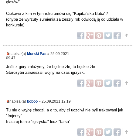
głosów".
Ciekawe z kim w tym roku umówi się "Kapitańska Baba"?
(chyba że wyrzuty sumienia za zeszły rok odwiodą ją od udziału w
konkursie)
napisał(a)
Morski Pas
» 25.09.2021
09:47
Jeśli z góry założymy, że będzie źle, to będzie źle.
Starożytni zawieszali wojny na czas igrzysk.
napisał(a)
boboo
» 25.09.2021 12:19
Tu nie o
wojnę
chodzi, a o to, aby ci uczciwi nie byli traktowani jak
"frajerzy".
Inaczej to nie "igrzyska" lecz "farsa".