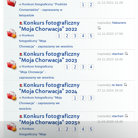
11.12.2021 21:28
w
Konkurs fotograficzny "Podróże
1
2
Cromaniaków" - zapraszamy w
listopadzie
Konkurs fotograficzny
napisał(a)
Habanero
"Moja Chorwacja" 2022
12.11.2022 17:58
w
Konkurs
1
2
3
4
5
fotograficzny "Moja
Chorwacja" - zapraszamy we wrześniu
Konkurs fotograficzny
napisał(a)
stachan
"Moja Chorwacja" 2023
24.11.2023 18:46
w
Konkurs fotograficzny
1
2
3
4
"Moja Chorwacja" -
zapraszamy we wrześniu
Konkurs fotograficzny
napisał(a)
te kiero
"Moja Chorwacja" 2024
27.11.2024 19:16
w
Konkurs fotograficzny "Moja
1
2
3
Chorwacja" - zapraszamy we
wrześniu
Konkurs fotograficzny
napisał(a)
stachan
"Moja Chorwacja" 2025
11.04.2026 14:48
w
Konkurs
1
2
3
4
5
fotograficzny "Moja