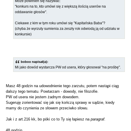
Może powinien się nazywać:
"konkurs na to, kto umówi się z większą ilością userów na
oddawanie głosów".
Ciekawe z kim w tym roku umówi się "Kapitańska Baba"?
(chyba że wyrzuty sumienia za zeszły rok odwiodą ją od udziału w
konkursie)
boboo napisał(a):
Mi jako dowód wystarcza PW od usera, który głosował "na prośbę".
Masz 48 godzin na udowodnienie tego zarzutu, potem nastąpi ciąg
dalszy tego tematu. Powtarzam - dowody, nie filozofie.
PW od usera nie jestem żadnym dowodem.
Sugeruję zorientować się jak się kończą sprawy w sądzie, kiedy
mamy do czynienia ze słowem przeciwko słowu.
Jak i z art.216 kk, bo póki co to Ty się łapiesz na
paragraf.
48 godzin.