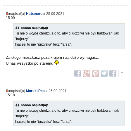
napisał(a)
Habanero
» 25.09.2021
15:09
boboo napisał(a):
Tu nie o
wojnę
chodzi, a o to, aby ci uczciwi nie byli traktowani jak
"frajerzy".
Inaczej to nie "igrzyska" lecz "farsa".
Za długo mieszkasz poza krajem i za dużo wymagasz.
U nas wszystko po staremu
napisał(a)
Morski Pas
» 25.09.2021
15:18
boboo napisał(a):
Tu nie o
wojnę
chodzi, a o to, aby ci uczciwi nie byli traktowani jak
"frajerzy".
Inaczej to nie "igrzyska" lecz "farsa".