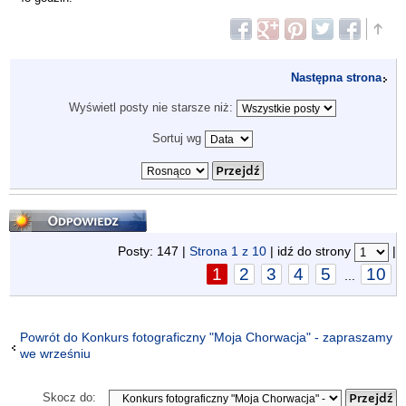
Następna strona
Wyświetl posty nie starsze niż:
Sortuj wg
Odpowiedz
Posty: 147 |
Strona
1
z
10
| idź do strony
|
1
2
3
4
5
10
...
Powrót do Konkurs fotograficzny "Moja Chorwacja" - zapraszamy
we wrześniu
Skocz do: