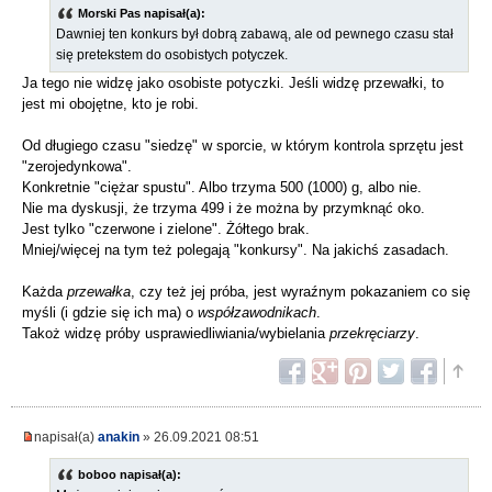
Morski Pas napisał(a):
Dawniej ten konkurs był dobrą zabawą, ale od pewnego czasu stał
się pretekstem do osobistych potyczek.
Ja tego nie widzę jako osobiste potyczki. Jeśli widzę przewałki, to
jest mi obojętne, kto je robi.
Od długiego czasu "siedzę" w sporcie, w którym kontrola sprzętu jest
"zerojedynkowa".
Konkretnie "ciężar spustu". Albo trzyma 500 (1000) g, albo nie.
Nie ma dyskusji, że trzyma 499 i że można by przymknąć oko.
Jest tylko "czerwone i zielone". Żółtego brak.
Mniej/więcej na tym też polegają "konkursy". Na jakichś zasadach.
Każda
przewałka
, czy też jej próba, jest wyraźnym pokazaniem co się
myśli (i gdzie się ich ma) o
współzawodnikach
.
Takoż widzę próby usprawiedliwiania/wybielania
przekręciarzy
.
napisał(a)
anakin
» 26.09.2021 08:51
boboo napisał(a):