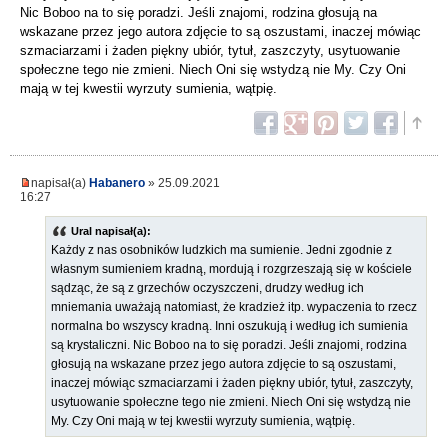
Nic Boboo na to się poradzi. Jeśli znajomi, rodzina głosują na
wskazane przez jego autora zdjęcie to są oszustami, inaczej mówiąc
szmaciarzami i żaden piękny ubiór, tytuł, zaszczyty, usytuowanie
społeczne tego nie zmieni. Niech Oni się wstydzą nie My. Czy Oni
mają w tej kwestii wyrzuty sumienia, wątpię.
napisał(a)
Habanero
» 25.09.2021
16:27
Ural napisał(a):
Każdy z nas osobników ludzkich ma sumienie. Jedni zgodnie z
własnym sumieniem kradną, mordują i rozgrzeszają się w kościele
sądząc, że są z grzechów oczyszczeni, drudzy według ich
mniemania uważają natomiast, że kradzież itp. wypaczenia to rzecz
normalna bo wszyscy kradną. Inni oszukują i według ich sumienia
są krystaliczni. Nic Boboo na to się poradzi. Jeśli znajomi, rodzina
głosują na wskazane przez jego autora zdjęcie to są oszustami,
inaczej mówiąc szmaciarzami i żaden piękny ubiór, tytuł, zaszczyty,
usytuowanie społeczne tego nie zmieni. Niech Oni się wstydzą nie
My. Czy Oni mają w tej kwestii wyrzuty sumienia, wątpię.