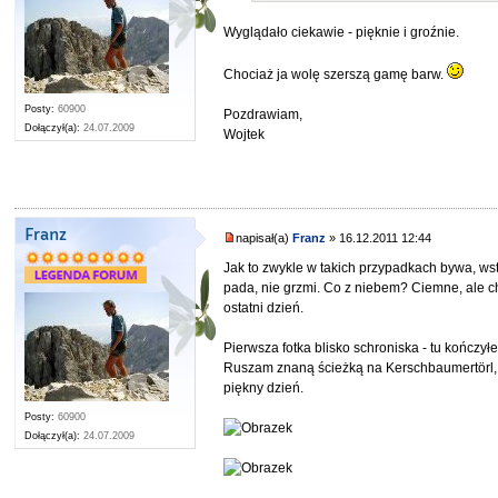
Wyglądało ciekawie - pięknie i groźnie.
Chociaż ja wolę szerszą gamę barw.
Posty:
60900
Pozdrawiam,
Dołączył(a):
24.07.2009
Wojtek
Franz
napisał(a)
Franz
» 16.12.2011 12:44
Jak to zwykle w takich przypadkach bywa, w
pada, nie grzmi. Co z niebem? Ciemne, ale c
ostatni dzień.
Pierwsza fotka blisko schroniska - tu kończył
Ruszam znaną ścieżką na Kerschbaumertörl, 
piękny dzień.
Posty:
60900
Dołączył(a):
24.07.2009