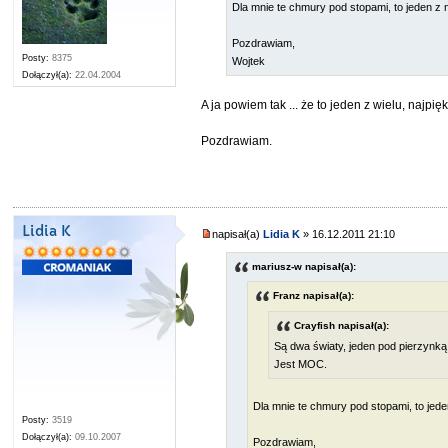
Dla mnie te chmury pod stopami, to jeden z 
Pozdrawiam,
Posty:
8375
Wojtek
Dołączył(a):
22.04.2004
A ja powiem tak ... że to jeden z wielu, najpi
Pozdrawiam.
Lidia K
napisał(a)
Lidia K
» 16.12.2011 21:10
mariusz-w napisał(a):
Franz napisał(a):
Crayfish napisał(a):
Są dwa światy, jeden pod pierzynką
Jest MOC.
Dla mnie te chmury pod stopami, to jede
Posty:
3519
Dołączył(a):
09.10.2007
Pozdrawiam,