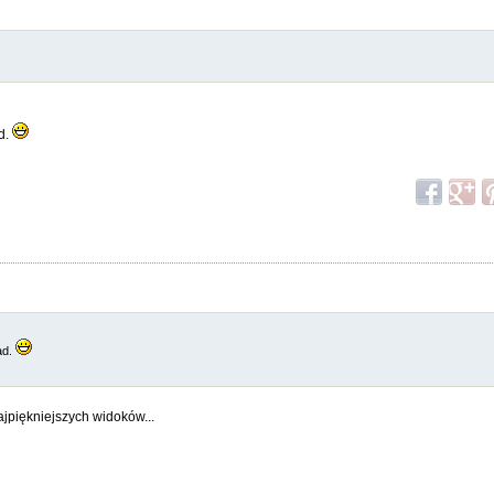
ad.
ad.
ajpiękniejszych widoków...