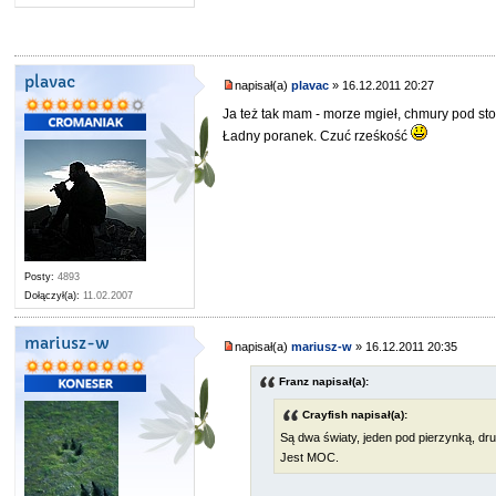
plavac
napisał(a)
plavac
» 16.12.2011 20:27
Ja też tak mam - morze mgieł, chmury pod st
Ładny poranek. Czuć rześkość
Posty:
4893
Dołączył(a):
11.02.2007
mariusz-w
napisał(a)
mariusz-w
» 16.12.2011 20:35
Franz napisał(a):
Crayfish napisał(a):
Są dwa światy, jeden pod pierzynką, dr
Jest MOC.