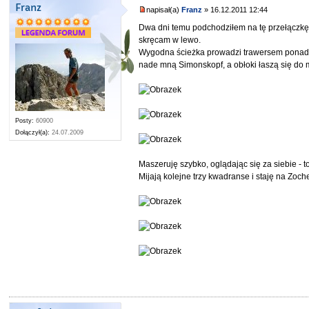
Franz
napisał(a)
Franz
» 16.12.2011 12:44
Dwa dni temu podchodziłem na tę przełączkę w
skręcam w lewo.
Wygodna ścieżka prowadzi trawersem ponad gór
nade mną Simonskopf, a obłoki łaszą się do 
Posty:
60900
Dołączył(a):
24.07.2009
Maszeruję szybko, oglądając się za siebie - 
Mijają kolejne trzy kwadranse i staję na Zoc