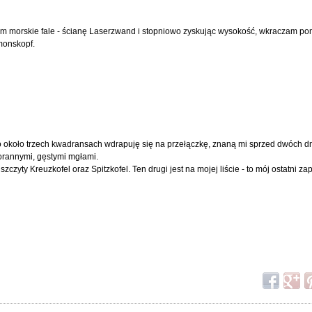
ym morskie fale - ścianę Laserzwand i stopniowo zyskując wysokość, wkraczam po
monskopf.
 Po około trzech kwadransach wdrapuję się na przełączkę, znaną mi sprzed dwóch dn
orannymi, gęstymi mgłami.
zczyty Kreuzkofel oraz Spitzkofel. Ten drugi jest na mojej liście - to mój ostatni 