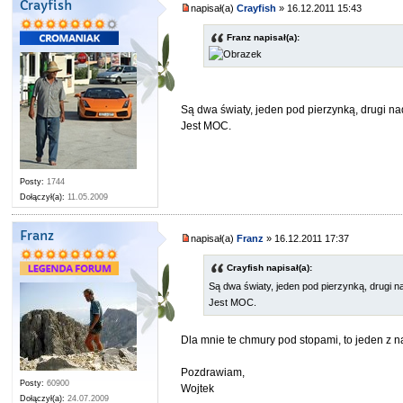
Crayfish
napisał(a)
Crayfish
» 16.12.2011 15:43
Franz napisał(a):
Są dwa światy, jeden pod pierzynką, drugi n
Jest MOC.
Posty:
1744
Dołączył(a):
11.05.2009
Franz
napisał(a)
Franz
» 16.12.2011 17:37
Crayfish napisał(a):
Są dwa światy, jeden pod pierzynką, drugi n
Jest MOC.
Dla mnie te chmury pod stopami, to jeden z n
Pozdrawiam,
Posty:
60900
Wojtek
Dołączył(a):
24.07.2009