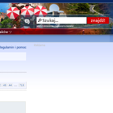
wyszukiwanie zaawansowane
niaków ツ
Regulamin i pomoc
...
2
43
44
713