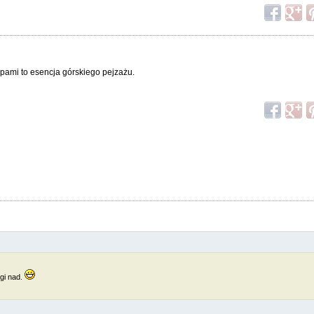
opami to esencja górskiego pejzażu.
ugi nad.