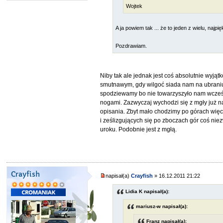
Wojtek
A ja powiem tak ... że to jeden z wielu, najp
Pozdrawiam.
Niby tak ale jednak jest coś absolutnie wyj
smutnawym, gdy wilgoć siada nam na ubraniu i
spodziewamy bo nie towarzyszyło nam wcześni
nogami. Zazwyczaj wychodzi się z mgły już na
opisania. Zbyt mało chodzimy po górach więc 
i ześlizgujących się po zboczach gór coś ni
uroku. Podobnie jest z mgłą.
Crayfish
napisał(a)
Crayfish
» 16.12.2011 21:22
Lidia K napisał(a):
mariusz-w napisał(a):
Franz napisał(a):