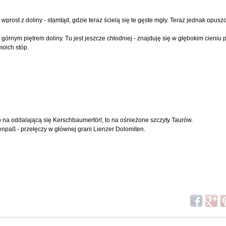
prost z doliny - stamtąd, gdzie teraz ścielą się te gęste mgły. Teraz jednak opusz
nym piętrem doliny. Tu jest jeszcze chłodniej - znajduję się w głębokim cieniu p
moich stóp.
to na oddalającą się Kerschbaumertörl, to na ośnieżone szczyty Taurów.
henpaß - przełęczy w głównej grani Lienzer Dolomiten.