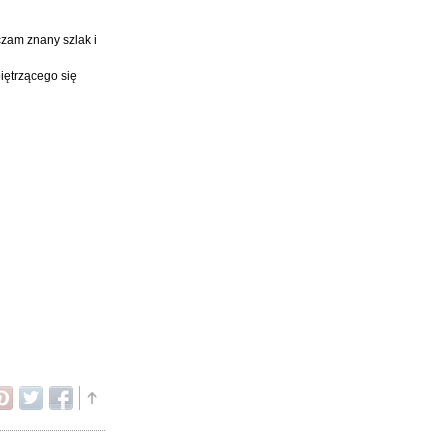
czam znany szlak i
iętrzącego się