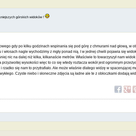
iękniejszych górskich widoków !
ątkowego gdy po kilku godzinach wspinania się pod górę z chmurami nad głową, w o
 włosach nagle wychodzimy z mgły ponad nią. I w jednej chwili pojawia się widok,
ej nic na dalej niż kilka, kilkanaście metrów. Właściwie to towarzyszył nam wido
 przyzwoitej wysokości więc to co się wtedy roztacza wokół jest ogromnym przeżyci
i rzadko się nam to przytrafiało. Ale może właśnie dlatego widzę w spacerującej 
ezwykłego. Czyste niebo i słoneczne zdjęcia są ładne ale te z obłoczkami dodają 