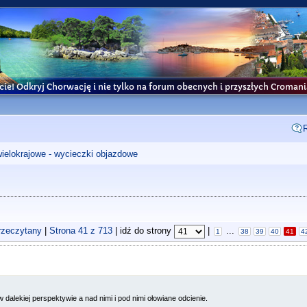
cie! Odkryj Chorwację i nie tylko na forum obecnych i przyszłych Croma
wielokrajowe - wycieczki objazdowe
rzeczytany
|
Strona
41
z
713
| idź do strony
|
...
1
38
39
40
41
4
w dalekiej perspektywie a nad nimi i pod nimi ołowiane odcienie.