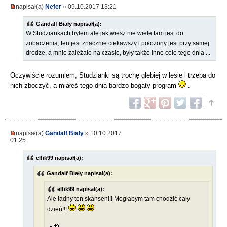
napisał(a)
Nefer
» 09.10.2017 13:21
Gandalf Biały napisał(a):
W Studziankach byłem ale jak wiesz nie wiele tam jest do
zobaczenia, ten jest znacznie ciekawszy i położony jest przy samej
drodze, a mnie zależało na czasie, były także inne cele tego dnia ...
Oczywiście rozumiem, Studzianki są trochę głębiej w lesie i trzeba do
nich zboczyć, a miałeś tego dnia bardzo bogaty program
.
napisał(a)
Gandalf Biały
» 10.10.2017
01:25
elfik99 napisał(a):
Gandalf Biały napisał(a):
elfik99 napisał(a):
Ale ładny ten skansen!!! Mogłabym tam chodzić cały
dzień!!!