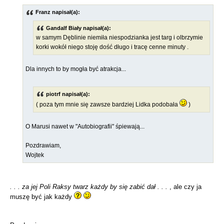
Franz napisał(a):
Gandalf Biały napisał(a):
w samym Dęblinie niemiła niespodzianka jest targ i olbrzymie
korki wokół niego stoję dość długo i tracę cenne minuty .
Dla innych to by mogła być atrakcja...
piotrf napisał(a):
( poza tym mnie się zawsze bardziej Lidka podobała
)
O Marusi nawet w "Autobiografii" śpiewają...
Pozdrawiam,
Wojtek
. . . za jej Poli Raksy twarz każdy by się zabić dał . . .
, ale czy ja
muszę być jak każdy