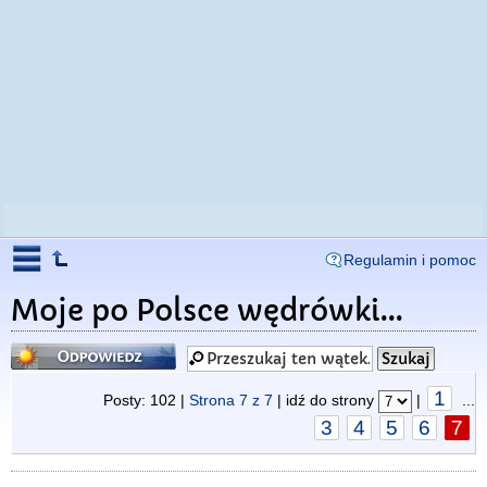
Regulamin i pomoc
Moje po Polsce wędrówki...
Odpowiedz
1
Posty: 102 |
Strona
7
z
7
| idź do strony
|
...
3
4
5
6
7