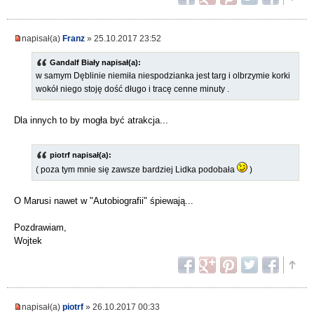
napisał(a)
Franz
» 25.10.2017 23:52
Gandalf Biały napisał(a):
w samym Dęblinie niemiła niespodzianka jest targ i olbrzymie korki
wokół niego stoję dość długo i tracę cenne minuty .
Dla innych to by mogła być atrakcja...
piotrf napisał(a):
( poza tym mnie się zawsze bardziej Lidka podobała
)
O Marusi nawet w "Autobiografii" śpiewają...
Pozdrawiam,
Wojtek
napisał(a)
piotrf
» 26.10.2017 00:33