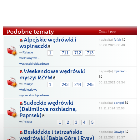
Podobne tematy
Ostatni post
Alpejskie wędrówki i
napisał(a)
fofak
wspinaczki
08.08.2026 08:49
w
Relacje
1
711
712
713
...
wielokrajowe -
wycieczki objazdowe
Weekendowe wędrówki
napisał(a)
mysza73
myszy: RZYM
06.12.2021 09:54
w
Relacje
1
243
244
245
...
wielokrajowe -
wycieczki objazdowe
Sudeckie wędrówki
napisał(a)
dangol
(Dalimilova rozhledna,
13.11.2024 12:03
Paprsek)
w
Polska
1
2
3
4
5
Beskidzkie i tatrzańskie
napisał(a)
Dawigs
wędrówki (Babia Góra i Rysy)
01.12.2024 15:57