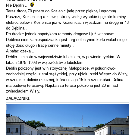
Nie Dęblin ...
Teraz drogą 79 prosto do Kozienic jadę przez piękną i ogromną
Puszczę Kozienicką a z lewej strony widzę wysokie i pękate kominy
elekrociepłowni Kozienice już w Kozienicach wjeżdżam na drogę nr 48
do Dęblina .
Po drodze jednak napotykam remonty drogowe i już w samym
Dęblinie niemiła niespodzianka jest targ i olbrzymie korki wokół niego
stoję dość długo i tracę cenne minuty .
A pałac czeka ...
Dęblin – miasto w województwie lubelskim, w powiecie ryckim. W
latach 1975–1998 w województwie lubelskim.
Dęblin położony jest w historycznej Małopolsce, w południowo-
zachodniej części ziemi stężyckiej, przy ujściu rzeki Wieprz do Wisły,
w szerokiej dolinie rzecznej, która osiąga 15 km szerokości. Dolina
ma budowę terasową. Najstarsza terasa położona jest 20 m nad
zwierciadłem Wisły.
ZAŁĄCZNIKI: