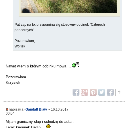
Patrząc na to, przypomina się stosowny odcinek "Czterech
pancernych"...
Pozdrawiam,
Wojtek
Nawet wiem o którym odcinku mowa ...
Pozdrawiam
Krzysiek
napisał(a)
Gandalf Biały
» 16.10.2017
00:04
Mijam graniczny słup i schodzę do auta .
Teraz kierunek Berlin ...