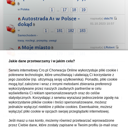
w
Polska
1
17
18
19
...
Autostrada A1 w Polsce -
napisał(a)
dids76
dokąd
01.10.2023 10:57
w
1
181
182
183
...
Samochodem -
trasy, noclegi, przepisy, uwagi
Moje miasto
napisał(a)
LRobert
25.08.2022 21:07
w
FotoCroClub
1
179
180
181
...
- dyskusja
Jakie dane przetwarzamy i w jakim celu?
Moje miasto. Mój Kraj
napisał(a)
romuald22
Serwis internetowy Cro.pl Chorwacja Online wykorzystuje pliki cookie i
w
Po godzinach...
pokrewne technologie, które umożliwiają i ułatwiają Ci korzystanie z
19.09.2025 08:30
jego zasobów (np. utrzymują sesję użytkownika). Ponadto, pliki cookie
mogą być założone i wraz z innymi metodami zbierania preferencji
wykorzystywane przez naszych zaufanych partnerów w celu
Forum Chorwacja Online - Cro.pl
wyświetlenia Ci reklam spersonalizowanych oraz do celów
statystycznych. Korzystając z serwisu wyrażasz jednocześnie zgodę na
Usuń ciasteczka
• Strefa czasowa: UTC + 1 (Polska - czas zimowy) [
DST
]
wykorzystanie plików cookie i treści spersonalizowane, możesz
jednakże wyłączyć niektóre z plików cookies. Ewentualnie, możesz
wyłączyć pliki cookie w opcjach swojej przeglądarki internetowej.
Jeśli masz u nas konto, możemy również przetwarzać wprowadzone
przez Ciebie dane, które zostały zapisane w Twoim profilu (e-mail oraz