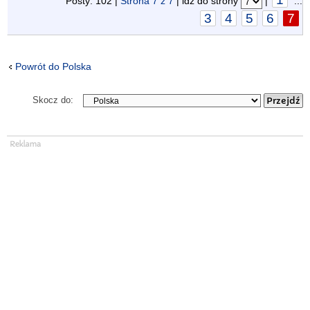
Posty: 102 |
Strona
7
z
7
| idź do strony
|
...
3
4
5
6
7
Powrót do Polska
Skocz do: