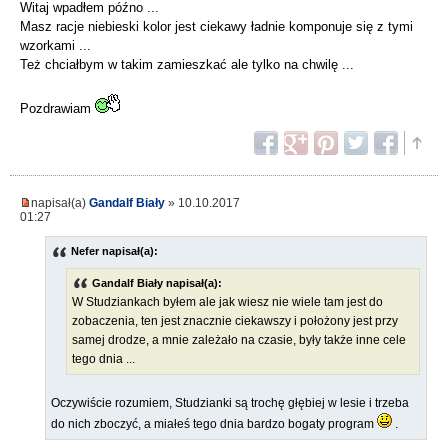
Witaj wpadłem późno ...
Masz racje niebieski kolor jest ciekawy ładnie komponuje się z tymi
wzorkami ...
Też chciałbym w takim zamieszkać ale tylko na chwilę ...
Pozdrawiam
napisał(a)
Gandalf Biały
» 10.10.2017
01:27
Nefer napisał(a):
Gandalf Biały napisał(a):
W Studziankach byłem ale jak wiesz nie wiele tam jest do
zobaczenia, ten jest znacznie ciekawszy i położony jest przy
samej drodze, a mnie zależało na czasie, były także inne cele
tego dnia ...
Oczywiście rozumiem, Studzianki są trochę głębiej w lesie i trzeba
do nich zboczyć, a miałeś tego dnia bardzo bogaty program
.