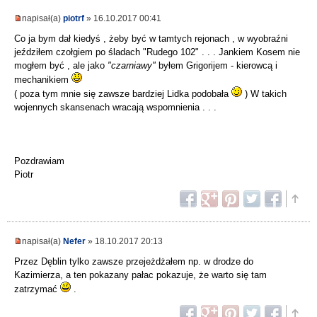
napisał(a)
piotrf
» 16.10.2017 00:41
Co ja bym dał kiedyś , żeby być w tamtych rejonach , w wyobraźni
jeździłem czołgiem po śladach "Rudego 102" . . . Jankiem Kosem nie
mogłem być , ale jako
"czarniawy"
byłem Grigorijem - kierowcą i
mechanikiem
( poza tym mnie się zawsze bardziej Lidka podobała
) W takich
wojennych skansenach wracają wspomnienia . . .
Pozdrawiam
Piotr
napisał(a)
Nefer
» 18.10.2017 20:13
Przez Dęblin tylko zawsze przejeżdżałem np. w drodze do
Kazimierza, a ten pokazany pałac pokazuje, że warto się tam
zatrzymać
.