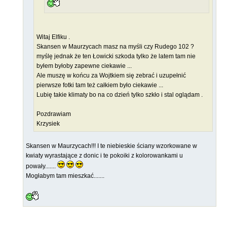
Witaj Elfiku .
Skansen w Maurzycach masz na myśli czy Rudego 102 ?
myślę jednak że ten Łowicki szkoda tylko że latem tam nie
byłem byłoby zapewne ciekawie ...
Ale muszę w końcu za Wojtkiem się zebrać i uzupełnić
pierwsze fotki tam też całkiem było ciekawie ...
Lubię takie klimaty bo na co dzień tylko szkło i stal oglądam .
Pozdrawiam
Krzysiek
Skansen w Maurzycach!!! I te niebieskie ściany wzorkowane w
kwiaty wyrastające z donic i te pokoiki z kolorowankami u
powały.......
Mogłabym tam mieszkać.......