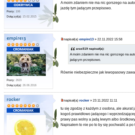
A moim zdaniem nie ma nic gorszego na autos
jazdę tym jadącym przepisowo.
Posty:
106
Dołączył(a):
15.02.2015
empire13
napisał(a)
empire13
» 22.11.2022 15:58
aras519 napisał(a):
A moim zdaniem nie ma nic gorszego na auto
jadącym przepisowo.
Równie niebezpieczne jak lewopasowy zawali
Posty:
2620
Dołączył(a):
26.06.2016
rocker
napisał(a)
rocker
» 23.11.2022 11:11
tu się zgodzę z każdym z osobna, ale akurat
kogoś prawidłowo jadącego i wyprzedzającego
prawy pas wolny a jadą lewym albo środkowy
Napisałem to nie po to by się pochwalić a po