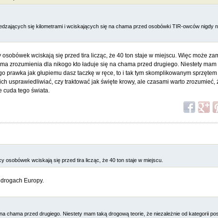
edzających się kilometrami i wciskających się na chama przed osobówki TIR-owców nigdy n
 osobówek wciskają się przed tira licząc, że 40 ton staje w miejscu. Więc może za
ie ma zrozumienia dla nikogo kto ładuje się na chama przed drugiego. Niestety ma
ego prawka jak głupiemu dasz taczkę w ręce, to i tak tym skomplikowanym sprzętem p
ich usprawiedliwiać, czy traktować jak święte krowy, ale czasami warto zrozumieć,
e cuda tego świata.
y osobówek wciskają się przed tira licząc, że 40 ton staje w miejscu.
 drogach Europy.
ę na chama przed drugiego. Niestety mam taką drogową teorie, że niezależnie od kategorii 