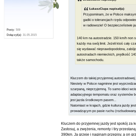
ŁukaszCiupa napisał(a):
Przypominam, że w Polsce maksyma
gadki o tolerancjach rzędu odpowiedn
w radiowozie! O bezpieczeństwie ja
Posty:
509
Dołączył(a):
31.05.2015
140 km na autostradzie. 150 km/h non s
każdy ma swój limit. Jeżeli ktoś cały 
się wydawać nieprawdopodobna, zabójcza,
autostradach niemieckich, prędkość 14
także samochodu.
Kluczem do takiej przyjemnej autostradowej
Niestety w Polsce nagminne jest wyprzedzani
szarpaną, nieprzyjemną. To samo idioci wc
adaptacyjnego tempomatu oraz systemów be
jest jazda środkowym pasem...
Natomiast w krajach, gdzie kultura jazdy 
prowadzącym po pasie ruchu (rozbudowany s
Kluczem do przyjemnej jazdy jest spokój za 
Zastosuj, a zwężenia, remonty i tiry przest
390km. Ja grzeje i naginam przepisy, a on gr