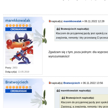
marekkowalak
napisał(a)
marekkowalak
» 06.11.2022 12:28
Bratwojciech napisał(a):
Kluczem do przyjemnej jazdy jest spokój za
zwężenia, remonty i tiry przestaną Ci przes
Zgadzam się z tym, poza jednym: dla wyprzed
wyrozumiałości!
Posty:
2953
Dołączył(a):
13.05.2019
Bratwojciech
napisał(a)
Bratwojciech
» 06.11.2022 13:56
marekkowalak napisał(a):
Bratwojciech napisał(a):
Kluczem do przyjemnej jazdy jest spokó
Zastosuj, a zwężenia, remonty i tiry pr