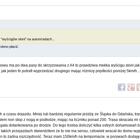
 "wyścigów słoni" na autostradach...
słono płacić.
owu ma po dwa pasy do skrzyżowania z A4 to prawdziwa mekka wyścigu słoni jak t
, jak jeden tir potrafi wyprzedzać drugiego mając różnicę prędkości poniżej 5km/h..
h a czasu dojazdu. Mniej lub bardziej regularnie jeżdżę ze Śląska do Gdańska, tr
łem non stop z nogą w podłodze, mając na liczniku ponad 200. Trasa skracała mi s
agała dotankowania po drodze. Do tego trzeba doliczyć kilka ostrych dohamowań 
ku takich przejazdach stwierdziłem że to nie ma sensu, człowiek wracał do domu 
min to żadna oszczędność. Teraz mam 150km/h na tempomacie, w porywach dodaję