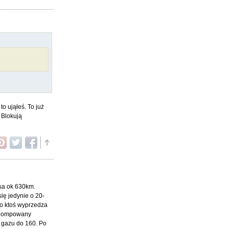
o ująłeś. To już
. Blokują
asa ok 630km.
ię jedynie o 20-
bo ktoś wyprzedza
wypompowany
 gazu do 160. Po