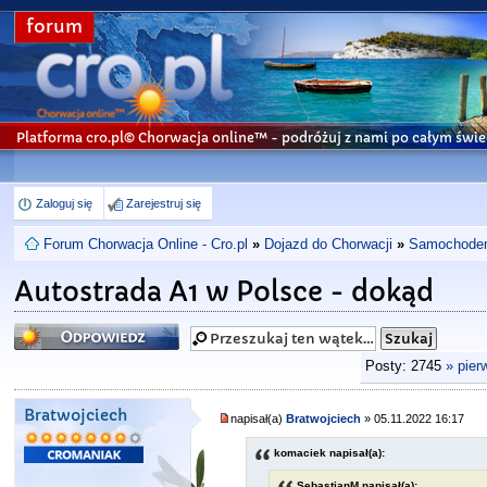
forum
Platforma cro.pl© Chorwacja online™
- podróżuj z nami po całym świe
Zaloguj się
Zarejestruj się
Forum Chorwacja Online - Cro.pl
»
Dojazd do Chorwacji
»
Samochodem 
Autostrada A1 w Polsce - dokąd
Odpowiedz
Posty: 2745
» pier
Bratwojciech
napisał(a)
Bratwojciech
» 05.11.2022 16:17
komaciek napisał(a):
SebastianM napisał(a):