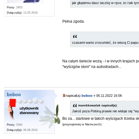
jak głupiemu dasz taczkę w ręce, to i tak 
Posty:
2953
Dołączył(a):
13.05.2019
Pełna zgoda.
czasami warto zrozumieć, że wiozą Ci papu 
Na całym świecie wożą - i w innych krajach p
"wyścigów słoni" na autostradach...
boboo
napisał(a)
boboo
» 06.11.2022 16:06
marekkowalak napisał(a):
Jakoś poza Polską prawie nie widuje się "wy
Bo za...
startowe
w takich wyścigach trzeba sł
(przynajmniej w Niemczech)
Posty:
5364
Dołączył(a):
06.08.2014