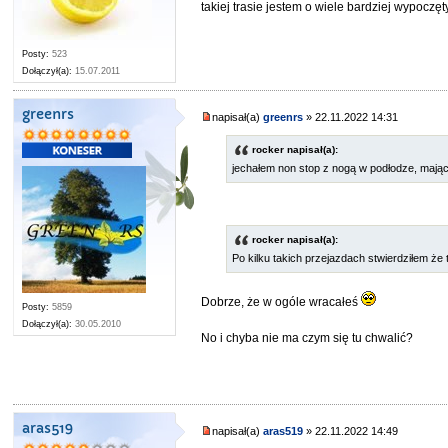
takiej trasie jestem o wiele bardziej wypoczę
Posty:
523
Dołączył(a):
15.07.2011
greenrs
napisał(a)
greenrs
» 22.11.2022 14:31
rocker napisał(a):
jechałem non stop z nogą w podłodze, mając
rocker napisał(a):
Po kilku takich przejazdach stwierdziłem ż
Dobrze, że w ogóle wracałeś
Posty:
5859
Dołączył(a):
30.05.2010
No i chyba nie ma czym się tu chwalić?
aras519
napisał(a)
aras519
» 22.11.2022 14:49