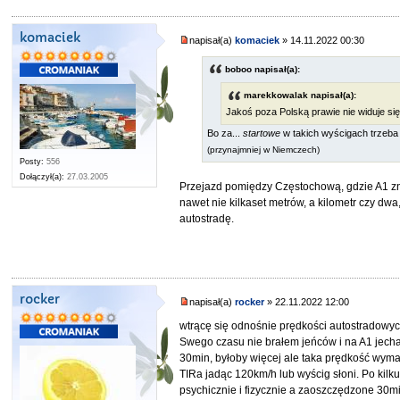
komaciek
napisał(a)
komaciek
» 14.11.2022 00:30
boboo napisał(a):
marekkowalak napisał(a):
Jakoś poza Polską prawie nie widuje się
Bo za...
startowe
w takich wyścigach trzeba 
(przynajmniej w Niemczech)
Posty:
556
Dołączył(a):
27.03.2005
Przejazd pomiędzy Częstochową, gdzie A1 zn
nawet nie kilkaset metrów, a kilometr czy dwa
autostradę.
rocker
napisał(a)
rocker
» 22.11.2022 12:00
wtrącę się odnośnie prędkości autostradowyc
Swego czasu nie brałem jeńców i na A1 jecha
30min, byłoby więcej ale taka prędkość wym
TIRa jadąc 120km/h lub wyścig słoni. Po kil
psychicznie i fizycznie a zaoszczędzone 30