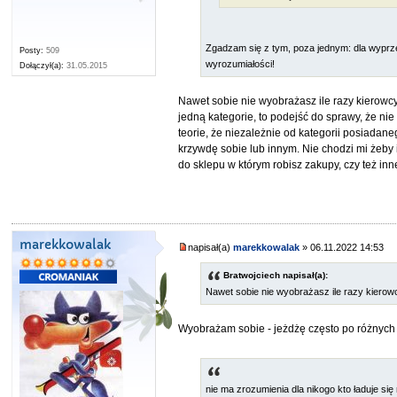
Zgadzam się z tym, poza jednym: dla wyprz
Posty:
509
wyrozumiałości!
Dołączył(a):
31.05.2015
Nawet sobie nie wyobrażasz ile razy kierowcy
jedną kategorie, to podejść do sprawy, że n
teorie, że niezależnie od kategorii posiadan
krzywdę sobie lub innym. Nie chodzi mi żeby 
do sklepu w którym robisz zakupy, czy też inn
marekkowalak
napisał(a)
marekkowalak
» 06.11.2022 14:53
Bratwojciech napisał(a):
Nawet sobie nie wyobrażasz ile razy kierowc
Wyobrażam sobie - jeżdżę często po różnych
nie ma zrozumienia dla nikogo kto ładuje si