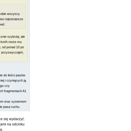
sobie wszyscy
deo-rejestratorze
wać.
nie szybciej, ale
40 km/h może mu
y, od ponad 10 po
, przyzwyczajeń,
e do ilości pasów.
iej i czyniących ją
ego czy
ych fragmentach A1
atem oraz systemem
ie pasa ruchu.
że się wydarzyć.
utami na odcinku
a.