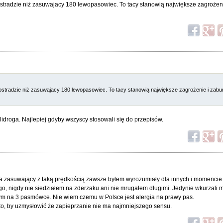
tradzie niż zasuwajacy 180 lewopasowiec. To tacy stanowią największe zagrożeni
stradzie niż zasuwajacy 180 lewopasowiec. To tacy stanowią największe zagrożenie i zabu
droga. Najlepiej gdyby wszyscy stosowali się do przepisów.
 ja zasuwający z taką prędkością zawsze byłem wyrozumiały dla innych i momencie
, nigdy nie siedziałem na zderzaku ani nie mrugałem długimi. Jedynie wkurzali m
m na 3 pasmówce. Nie wiem czemu w Polsce jest alergia na prawy pas.
 to, by uzmysłowić że zapieprzanie nie ma najmniejszego sensu.