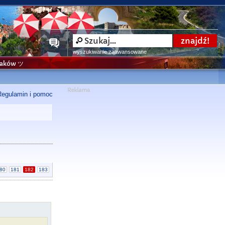
wyszukiwanie zaawansowane
niaków ツ
Regulamin i pomoc
80
181
182
183