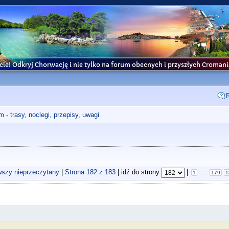
cie! Odkryj Chorwację i nie tylko na forum obecnych i przyszłych Croma
- trasy, noclegi, przepisy, uwagi
wszy nieprzeczytany
|
Strona
182
z
183
| idź do strony
|
...
1
179
1