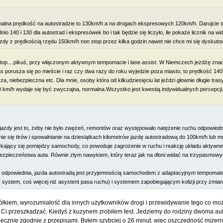
lna prędkość na autostradzie to 130km/h a na drogach ekspresowych 120km/h. Darujcie 
io 140 i 130 dla autostrad i ekspresówek bo i tak będzie się liczyło, ile pokaże licznik na wi
zdy z prędkością rzędu 150km/h non stop przez kilka godzin nawet nie chce mi się dyskuto
top....pikuś, przy włączonym aktywnym tempomacie i lane assist. W Niemczech jeżdżę znacz
czas porusza się po mieście i raz czy dwa razy do roku wyjedzie poza miasto, to prędkość 1
 niebezpieczna etc. Dla mnie, osoby która od kilkudziesięciu lat jeździ głownie długie tras
0 km/h wydaje się być zwyczajna, normalna.Wszystko jest kwestią indywidualnych percepcji
 jazdy jest to, żeby nie było zwężeń, remontów oraz występowało natężenie ruchu odpowiedni
e się tirów i spowalnianie na dziesiątkach kilometrów jazdę autostradową do 100km/h lub mn
iskający się pomiędzy samochody, co powoduje zagrożenie w ruchu i reakcję układu aktywn
zpieczeństwa auta. Równie złym nawykiem, który teraz jak na dłoni widać na trzypasmow
jest odpowiednia, jazda autostradą jest przyjemnością samochodem z adaptacyjnym tempom
ystem, coś więcej niż asystent pasa ruchu) i systemem zapobiegającym kolizji przy zmian
kółkiem, wyrozumiałość dla innych użytkowników drogi i przewidywanie tego co mo
aną Ci przeszkadzać. Kiedyś z kuzynem zrobiłem test. Jedziemy do rodziny dwoma a
zecznie zgodnie z przepisami. Byłem szybciej o 26 minut, więc oszczędność mizern