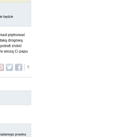
ie będzie
miast piętnować
m taką drogową
otrafi zrobić
 że wiozą Ci papu
posiadanego prawka