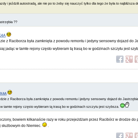
zdy i jeździli autostradą, ale nie po to żeby się nauczyć tylko dla tego że była to najbliższa
astrzębia ??
K4A
zie z Raciborza była zamknięta z powodu remontu i jedyny sensowny dojazd do Ja
siaj jadąc w tamte rejony często wybieram tą trasą bo w godzinach szczytu jest szy
YK4A
dzie z Raciborza była zamknięta z powodu remontu i jedyny sensowny dojazd do Jastrzębia
c w tamte rejony często wybieram tą trasą bo w godzinach szczytu jest szybsza.
oczony, bowiem kilkanaście razy w roku przejeżdżam przez Racibórz w drodze do 
ej służbowym do Niemiec.
.