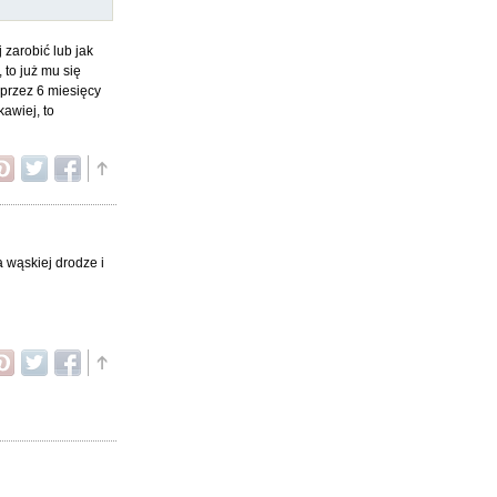
 zarobić lub jak
 to już mu się
 przez 6 miesięcy
kawiej, to
a wąskiej drodze i