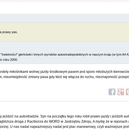
na prawy pas.
"świetności" gierkówki i innych wyrobów autostradopodobnych w naszym kraju (w tym A4 K
do roku 2000.
iestety miłośnikami wolnej jazdy środkowym pasem jest sporo młodszych kierowc
m, nieumiejętność zmiany pasa gdy ktoś się włącza do ruchu, nieznajomość przepi
 jeździć na autostradzie. Syn na początku tego roku robił prawo jazdy i jeździli aut
o najbliższa droga z Raciborza do WORD w Jastrzębiu Zdroju, A myślę że w rejonach
 gorzej. U nas nadal najważniejszy nadal jest plac manewrowy, czyli ważniejsze jes