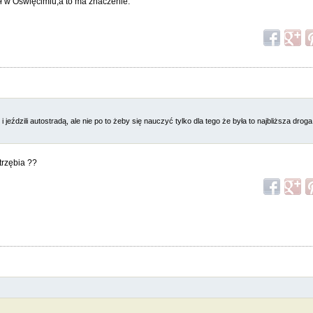
ał w Oświęcimiu,a to ma znaczenie.
 jeździli autostradą, ale nie po to żeby się nauczyć tylko dla tego że była to najbliższa dro
trzębia ??