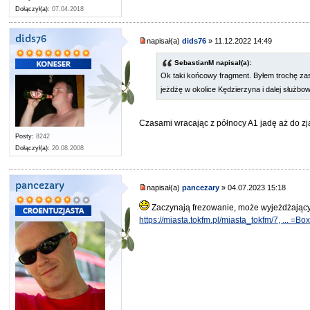
Dołączył(a):
07.04.2018
dids76
napisał(a)
dids76
» 11.12.2022 14:49
SebastianM napisał(a):
Ok taki końcowy fragment. Byłem trochę z
jeżdżę w okolice Kędzierzyna i dalej służb
Czasami wracając z północy A1 jadę aż do z
Posty:
8242
Dołączył(a):
20.08.2008
pancezary
napisał(a)
pancezary
» 04.07.2023 15:18
Zaczynają frezowanie, może wyjeżdżający 
https://miasta.tokfm.pl/miasta_tokfm/7, ... =