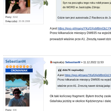
Syn na początku tego roku robił prawo ja
do WORD w Jastrzębiu Zdroju:
Posty:
8242
Gdzie tam jest autostrada Z Raciborza do J
Dołączył(a):
20.08.2008
A jest
https://goo.gl/maps/YKq5XjsM8mGb1Y
Przez kilkanaście miesięcy DW935 na wyjeźd
prowadził właśnie prze A1. Zresztą nawet dzi
SebastianM
napisał(a)
SebastianM
» 11.12.2022 11:53
dids76 napisał(a):
A jest
https://goo.gl/maps/YKq5XjsM8mGb1
Przez kilkanaście miesięcy DW935 na wyjeź
właśnie prze A1. Zresztą nawet dzisiaj jadą
Ok taki końcowy fragment. Byłem trochę zask
Gdańska jeżdżę w okolice Kędzierzyna i dal
Posty:
936