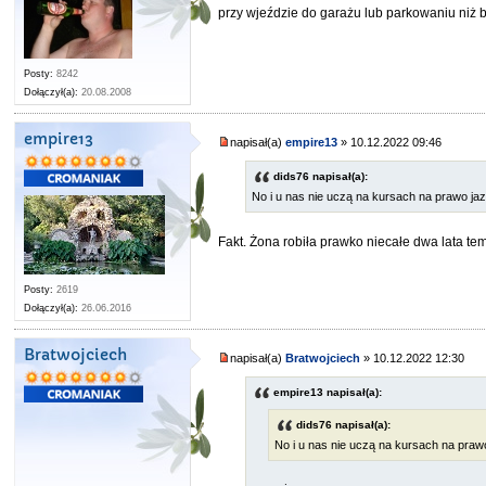
przy wjeździe do garażu lub parkowaniu niż 
Posty:
8242
Dołączył(a):
20.08.2008
empire13
napisał(a)
empire13
» 10.12.2022 09:46
dids76 napisał(a):
No i u nas nie uczą na kursach na prawo jaz
Fakt. Żona robiła prawko niecałe dwa lata t
Posty:
2619
Dołączył(a):
26.06.2016
Bratwojciech
napisał(a)
Bratwojciech
» 10.12.2022 12:30
empire13 napisał(a):
dids76 napisał(a):
No i u nas nie uczą na kursach na prawo