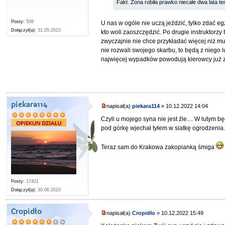
Fakt. Żona robiła prawko niecałe dwa lata 
Posty:
509
U nas w ogóle nie uczą jeździć, tylko zdać e
Dołączył(a):
31.05.2015
kto woli zaoszczędzić. Po drugie instruktorzy
zwyczajnie nie chce przykładać więcej niż mu
nie rozwali swojego skarbu, to będą z niego lu
najwięcej wypadków powodują kierowcy już 
piekara114
napisał(a)
piekara114
» 10.12.2022 14:04
Czyli u mojego syna nie jest źle.... W lutym 
pod górkę wjechał tyłem w siatkę ogrodzenia.... 
Teraz sam do Krakowa zakopianką śmiga
Posty:
17421
Dołączył(a):
30.06.2010
Cropidło
napisał(a)
Cropidło
» 10.12.2022 15:49