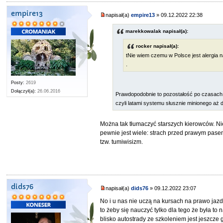
empire13
napisał(a)
empire13
» 09.12.2022 22:38
marekkowalak napisał(a):
rocker napisał(a):
tNie wiem czemu w Polsce jest alergia 
.
Posty:
2619
Dołączył(a):
26.06.2016
Prawdopodobnie to pozostałość po czasach 
czyli latami systemu słusznie minionego aż 
Można tak tłumaczyć starszych kierowców. N
pewnie jest wiele: strach przed prawym pase
tzw. tumiwisizm.
dids76
napisał(a)
dids76
» 09.12.2022 23:07
No i u nas nie uczą na kursach na prawo jazdy
to żeby się nauczyć tylko dla tego że była t
blisko autostrady ze szkoleniem jest jeszcze