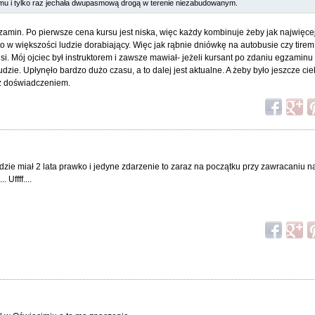
temu i tylko raz jechała dwupasmową drogą w terenie niezabudowanym.
gzamin. Po pierwsze cena kursu jest niska, więc każdy kombinuje żeby jak najwięcej
 to w większości ludzie dorabiający. Więc jak rąbnie dniówkę na autobusie czy tirem,
si. Mój ojciec był instruktorem i zawsze mawiał- jeżeli kursant po zdaniu egzaminu
dzie. Upłynęło bardzo dużo czasu, a to dalej jest aktualne. A żeby było jeszcze cie
z doświadczeniem.
będzie miał 2 lata prawko i jedyne zdarzenie to zaraz na początku przy zawracaniu n
Uffff....