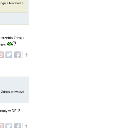
 droga z Raciborza
strzębia Zdroju
bsza.
 Zdroju prowadził
pracy w DE. Z