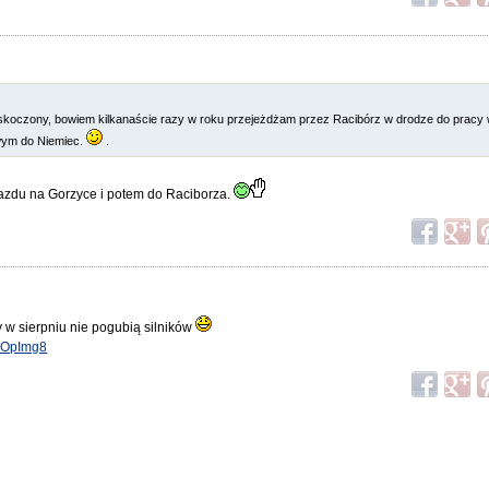
askoczony, bowiem kilkanaście razy w roku przejeżdżam przez Racibórz w drodze do prac
owym do Niemiec.
.
jazdu na Gorzyce i potem do Raciborza.
w sierpniu nie pogubią silników
BoxOpImg8