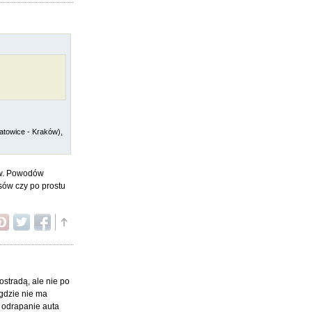
atowice - Kraków),
ów. Powodów
sów czy po prostu
ostradą, ale nie po
 gdzie nie ma
t odrapanie auta