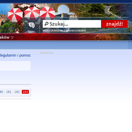
wyszukiwanie zaawansowane
niaków ツ
Regulamin i pomoc
80
181
182
183