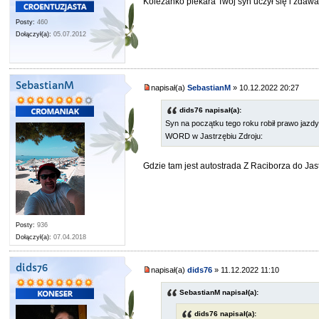
Koleżanko piekara Twój syn uczył się i zdaw
Posty:
460
Dołączył(a):
05.07.2012
SebastianM
napisał(a)
SebastianM
» 10.12.2022 20:27
dids76 napisał(a):
Syn na początku tego roku robił prawo jazdy i
WORD w Jastrzębiu Zdroju:
Gdzie tam jest autostrada Z Raciborza do Jas
Posty:
936
Dołączył(a):
07.04.2018
dids76
napisał(a)
dids76
» 11.12.2022 11:10
SebastianM napisał(a):
dids76 napisał(a):