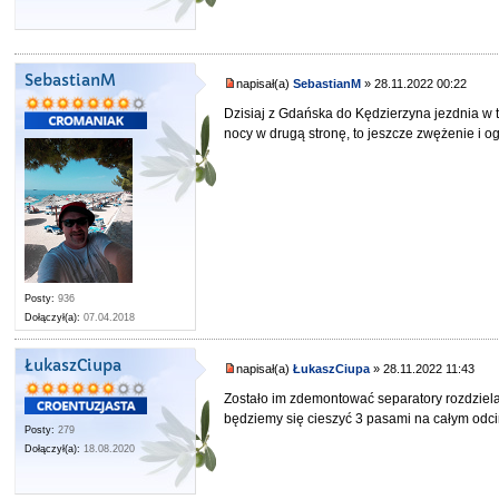
SebastianM
napisał(a)
SebastianM
» 28.11.2022 00:22
Dzisiaj z Gdańska do Kędzierzyna jezdnia w 
nocy w drugą stronę, to jeszcze zwężenie i o
Posty:
936
Dołączył(a):
07.04.2018
ŁukaszCiupa
napisał(a)
ŁukaszCiupa
» 28.11.2022 11:43
Zostało im zdemontować separatory rozdzielaj
będziemy się cieszyć 3 pasami na całym odc
Posty:
279
Dołączył(a):
18.08.2020