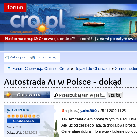
forum
Platforma cro.pl© Chorwacja online™
- podróżuj z nami po całym świe
Zaloguj się
Zarejestruj się
Forum Chorwacja Online - Cro.pl
»
Dojazd do Chorwacji
»
Samochodem 
Autostrada A1 w Polsce - dokąd
Odpowiedz
yarko2000
napisał(a)
yarko2000
» 25.11.2022 14:25
Tak, tez załatwiłem oponę w tym miejscu i ni
Ale już od zeszłego lata, ta droga była prosta 
Posty:
1117
Generalnie dobra informacja - kolejne pół g
Dołączył(a):
24.03.2013