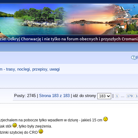
cie! Odkryj Chorwację i nie tylko na forum obecnych i przyszłych Croma
- trasy, noclegi, przepisy, uwagi
Posty: 2745 |
Strona
183
z
183
| idź do strony
|
...
1
179
1
e zjechałem na pobocze tylko wpadłem w dziurę - jakieś 15 cm
jak stół
, tylko były zwężenia.
odzinki szybciej do CRO