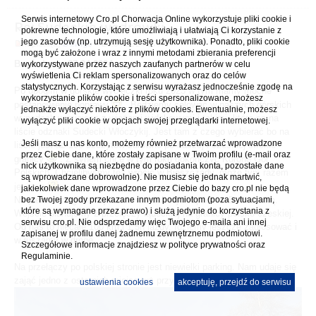
Serwis internetowy Cro.pl Chorwacja Online wykorzystuje pliki cookie i
Re: Sudeckie wędrówki
pokrewne technologie, które umożliwiają i ułatwiają Ci korzystanie z
jego zasobów (np. utrzymują sesję użytkownika). Ponadto, pliki cookie
napisał(a)
Dawigs
» 20.04.2024 17:49
mogą być założone i wraz z innymi metodami zbierania preferencji
Borówkowa 07.04.2024
wykorzystywane przez naszych zaufanych partnerów w celu
wyświetlenia Ci reklam spersonalizowanych oraz do celów
statystycznych. Korzystając z serwisu wyrażasz jednocześnie zgodę na
Po ubogim w górskie wycieczki roku 2023 w tym mamy mocne
wykorzystanie plików cookie i treści spersonalizowane, możesz
postanowienie poprawy
. Będziemy celować w naszych górskich
jednakże wyłączyć niektóre z plików cookies. Ewentualnie, możesz
wypadach w miejsca z wieżami widokowymi i takimi, które są na
wyłączyć pliki cookie w opcjach swojej przeglądarki internetowej.
liście odznaki Sudecki Włóczykij. Jest tam z czego wybierać bo na
Jeśli masz u nas konto, możemy również przetwarzać wprowadzone
liście jest aż 100 szczytów zarówno po naszej i czeskiej stronie
przez Ciebie dane, które zostały zapisane w Twoim profilu (e-mail oraz
granicy
. Z synem chcę w tym roku dokończyć Koronę Gór
nick użytkownika są niezbędne do posiadania konta, pozostałe dane
Polskich. Chcielibyśmy też wrócić w Bieszczady, może tym razem
są wprowadzane dobrowolnie). Nie musisz się jednak martwić,
jesienią
jakiekolwiek dane wprowadzone przez Ciebie do bazy cro.pl nie będą
Na pierwszy ogień niejako na rozruch wybór padł na Borówkową.
bez Twojej zgody przekazane innym podmiotom (poza sytuacjami,
które są wymagane przez prawo) i służą jedynie do korzystania z
Wejście planujemy z przełęczy lądeckiej na granicy polsko-czeskiej.
serwisu cro.pl. Nie odsprzedamy więc Twojego e-maila ani innej
Od nas to niecałe 100 km i 1,5h jazdy. Idziemy jeszcze zagłosować i
zapisanej w profilu danej żadnemu zewnętrznemu podmiotowi.
w ruszamy w drogę.
Szczegółowe informacje znajdziesz w
polityce prywatności
oraz
Regulaminie.
Na przełączy po polskiej stronie jest niewielki parking. Nam udaje się
zająć jedno z ostatnich miejsc tuż przy wiacie.
ustawienia cookies
akceptuję, przejdź do serwisu