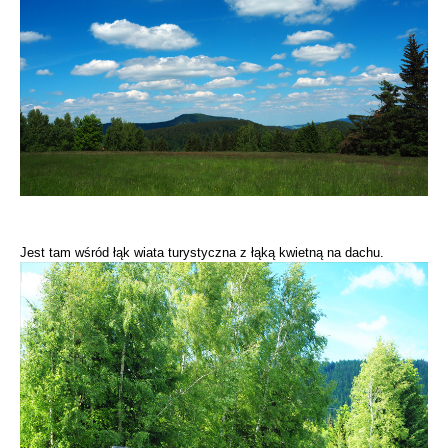
Jest tam wśród łąk wiata turystyczna z łąką kwietną na dachu.