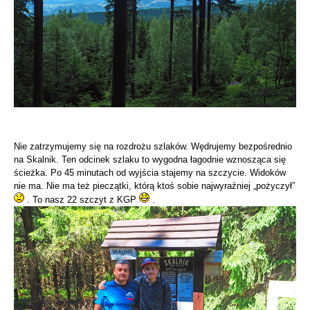
Nie zatrzymujemy się na rozdrożu szlaków. Wędrujemy bezpośrednio
na Skalnik. Ten odcinek szlaku to wygodna łagodnie wznosząca się
ścieżka. Po 45 minutach od wyjścia stajemy na szczycie. Widoków
nie ma. Nie ma też pieczątki, którą ktoś sobie najwyraźniej „pożyczył”
. To nasz 22 szczyt z KGP
.