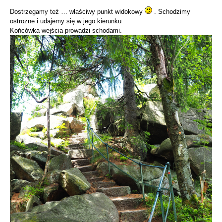
Dostrzegamy też … właściwy punkt widokowy
. Schodzimy
ostrożne i udajemy się w jego kierunku
Końcówka wejścia prowadzi schodami.