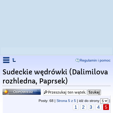
Regulamin i pomoc
Sudeckie wędrówki (Dalimilova
rozhledna, Paprsek)
Odpowiedz
Posty: 68 |
Strona
5
z
5
| idź do strony
|
1
2
3
4
5