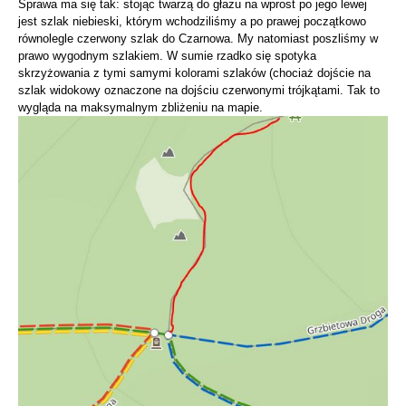
Sprawa ma się tak: stojąc twarzą do głazu na wprost po jego lewej
jest szlak niebieski, którym wchodziliśmy a po prawej początkowo
równolegle czerwony szlak do Czarnowa. My natomiast poszliśmy w
prawo wygodnym szlakiem. W sumie rzadko się spotyka
skrzyżowania z tymi samymi kolorami szlaków (chociaż dojście na
szlak widokowy oznaczone na dojściu czerwonymi trójkątami. Tak to
wygląda na maksymalnym zbliżeniu na mapie.