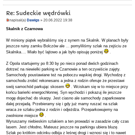
Re: Sudeckie wędrówki
napisał(a)
Dawigs
» 20.06.2022 19:38
Skalnik z Czarnowa
W miniony piątek wybraliśmy się z synem na Skalnik. W planach były
jeszcze ruiny zamku Bolczów ale … pomyliliśmy szlak na zejściu ze
Skalnika…. Miało być lajtowo a jak było opisuję poniżej
.
Z Opola startujemy po 8:30 by po nieco ponad dwóch godzinach
dotrzeć na niewielki parking w Czarnowie a ten oczywiście zajęty.
Samochody poustawiane też na poboczu wąskiej drogi. Wychodzę z
samochodu zrobić rekonesans a jedna z rodzin oferuje że przestawi
swój samochód parkując skosem
. Wciskam się w to miejsce przy
końcu barierki energochłonnej. Syn wychodzi i pokazuj ile jeszcze
mogę dojechać do skarpy. Jest ciasno ale samochody zaparkowane
dalej przejadą. Przebieramy się i gdy już mamy ruszać na szlak
wraca ze szlaku jedna z rodzin i odjeżdża. Przeparkowujemy na
zwolnione miejsce
.
Wyruszamy niebieskim szlakiem a ten prowadzi w zasadzie cały czas
lasem. Jest chłodno, Mateusz jeszcze na parkingu ubiera bluzę.
Szlak po krótkim odcinku odbija z leśnej drogi i wznosi się i to nawet