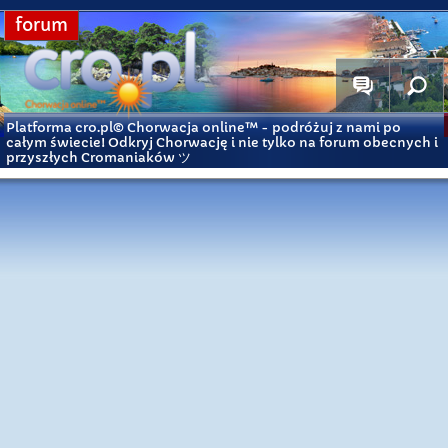
forum
Platforma cro.pl© Chorwacja online™
- podróżuj z nami po
całym świecie! Odkryj Chorwację i nie tylko na forum obecnych i
przyszłych Cromaniaków ツ