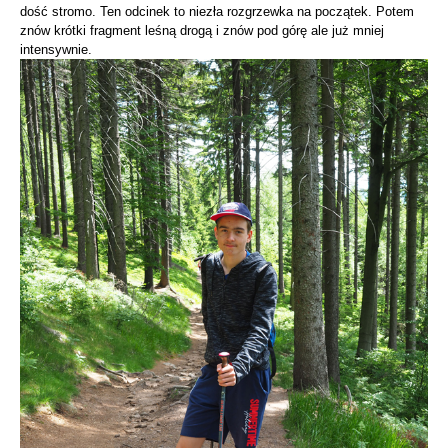
dość stromo. Ten odcinek to niezła rozgrzewka na początek. Potem
znów krótki fragment leśną drogą i znów pod górę ale już mniej
intensywnie.