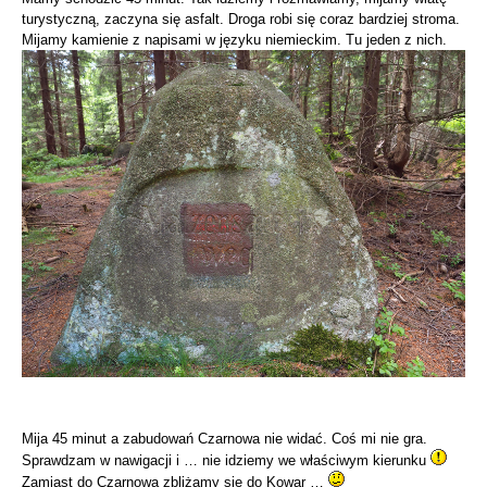
turystyczną, zaczyna się asfalt. Droga robi się coraz bardziej stroma.
Mijamy kamienie z napisami w języku niemieckim. Tu jeden z nich.
Mija 45 minut a zabudowań Czarnowa nie widać. Coś mi nie gra.
Sprawdzam w nawigacji i … nie idziemy we właściwym kierunku
Zamiast do Czarnowa zbliżamy się do Kowar …