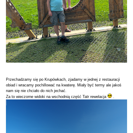
Przechadzamy się po Krupówkach, zjadamy w jednej z restauracji
obiad i wracamy pochillować na kwaterę. Miały być termy ale jakoś
nam się nie chciało do nich jechać.
Za to wieczorne widoki na wschodnią część Tatr rewelacja
.