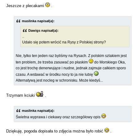
Jeszcze z plecakami
.
maslinka napisał(a):
Dawigs napisał(a):
..
Udało się potem wrócić na Rysy z Polskiej strony?
Nie, tylko ten jeden raz byliśmy na Rysach. Z polskim szlakiem jest
ten problem, że trzeba zasuwać po płaskim
do Morskiego Oka,
co jest trochę denerwujące i nudne, jednak zajmuje całkiem sporo
czasu. A wstawać w środku nocy to ja nie lubię
Alternatywą jest nocleg w schronisku. Może kiedyś...
Trzymam kciuki
.
maslinka napisał(a):
Świetna wyprawa i ciekawy oraz szczegółowy opis
Dziękuję, pogoda dopisała to zdjęcia można było robić
.