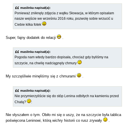
maslinka napisał(a):
Ponieważ zniknęły zdjęcia z wątku Słowacja, w którym opisałam
nasze wejście we wrześniu 2016 roku, pozwolę sobie wrzucić u
Ciebie kilka fotek
Super, fajny dodatek do relacji
.
maslinka napisał(a):
Pogoda nam wtedy bardzo dopisała, chociaż gdy byliśmy na
szczycie, na chwilę nadciągnęły chmury
My szczęśliwie minęliśmy się z chmurami
.
maslinka napisał(a):
Nie przymierzyliście się do stóp Lenina odbitych na kamieniu przed
Chatą?
:
Nie słyszałem o tym. Obiło mi się o uszy, że na szczycie była tablica
poświęcona Leninowi, którą wichry historii co rusz zrywały
.