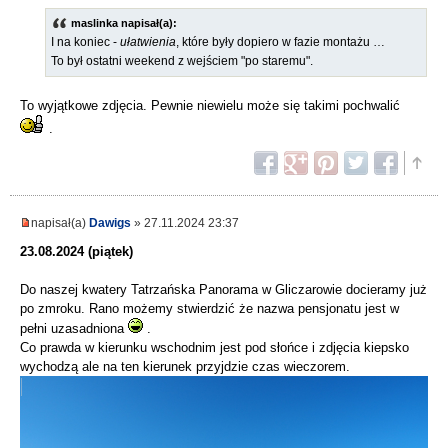
maslinka napisał(a):
I na koniec -
ułatwienia
, które były dopiero w fazie montażu …
To był ostatni weekend z wejściem "po staremu".
To wyjątkowe zdjęcia. Pewnie niewielu może się takimi pochwalić
.
napisał(a)
Dawigs
» 27.11.2024 23:37
23.08.2024 (piątek)
Do naszej kwatery Tatrzańska Panorama w Gliczarowie docieramy już
po zmroku. Rano możemy stwierdzić że nazwa pensjonatu jest w
pełni uzasadniona
.
Co prawda w kierunku wschodnim jest pod słońce i zdjęcia kiepsko
wychodzą ale na ten kierunek przyjdzie czas wieczorem.