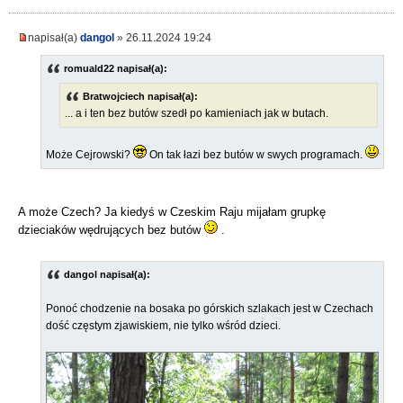
napisał(a)
dangol
» 26.11.2024 19:24
romuald22 napisał(a):
Bratwojciech napisał(a):
... a i ten bez butów szedł po kamieniach jak w butach.
Może Cejrowski?
On tak łazi bez butów w swych programach.
A może Czech? Ja kiedyś w Czeskim Raju mijałam grupkę
dzieciaków wędrujących bez butów
.
dangol napisał(a):
Ponoć chodzenie na bosaka po górskich szlakach jest w Czechach
dość częstym zjawiskiem, nie tylko wśród dzieci.