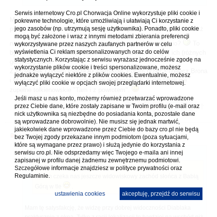
Serwis internetowy Cro.pl Chorwacja Online wykorzystuje pliki cookie i
Mam tę satysfakcję, że widzę przy dobrej widoczności Diablaka
pokrewne technologie, które umożliwiają i ułatwiają Ci korzystanie z
jego zasobów (np. utrzymują sesję użytkownika). Ponadto, pliki cookie
praktycznie z okna. Tylko z racji lokalizacji to bardziej na wschód niż
mogą być założone i wraz z innymi metodami zbierania preferencji
na zachód słońca mogę liczyć. Kiedy ja tam byłem ostatnio?
To
wykorzystywane przez naszych zaufanych partnerów w celu
wyświetlenia Ci reklam spersonalizowanych oraz do celów
było chyba jakieś cromaniackie wejście lata temu. A było ich (różnych
statystycznych. Korzystając z serwisu wyrażasz jednocześnie zgodę na
górskich) wiele.
wykorzystanie plików cookie i treści spersonalizowane, możesz
Z Krowiarek i potem Percią Akademików. Potem przez Przełęcz Brona
jednakże wyłączyć niektóre z plików cookies. Ewentualnie, możesz
i Markowe Szczawiny z powrotem do Krowiarek. Czyli takie nie
wyłączyć pliki cookie w opcjach swojej przeglądarki internetowej.
zupełne tolkienowskie "Tam i z powrotem".
Jeśli masz u nas konto, możemy również przetwarzać wprowadzone
przez Ciebie dane, które zostały zapisane w Twoim profilu (e-mail oraz
nick użytkownika są niezbędne do posiadania konta, pozostałe dane
są wprowadzane dobrowolnie). Nie musisz się jednak martwić,
jakiekolwiek dane wprowadzone przez Ciebie do bazy cro.pl nie będą
napisał(a)
Dawigs
» 28.11.2024 20:00
bez Twojej zgody przekazane innym podmiotom (poza sytuacjami,
które są wymagane przez prawo) i służą jedynie do korzystania z
serwisu cro.pl. Nie odsprzedamy więc Twojego e-maila ani innej
romuald22 napisał(a):
zapisanej w profilu danej żadnemu zewnętrznemu podmiotowi.
Dawigs napisał(a):
Szczegółowe informacje znajdziesz w
polityce prywatności
oraz
Regulaminie.
Potem czeka nas jeszcze widowiskowy zachód słońca z Babią
Górą w tle
.
ustawienia cookies
akceptuję, przejdź do serwisu
Mam tę satysfakcję, że widzę przy dobrej widoczności Diablaka