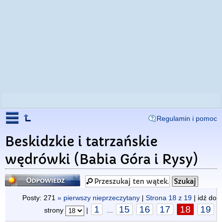
Regulamin i pomoc
Beskidzkie i tatrzańskie
wędrówki (Babia Góra i Rysy)
Odpowiedz
Posty: 271
» pierwszy nieprzeczytany
|
Strona
18
z
19
| idź do
1
15
16
17
18
19
strony
|
...