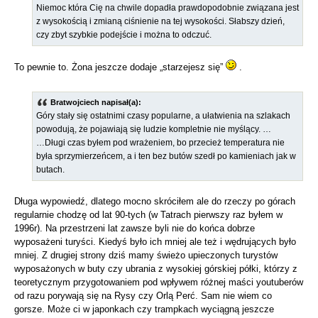
Niemoc która Cię na chwile dopadła prawdopodobnie związana jest
z wysokością i zmianą ciśnienie na tej wysokości. Słabszy dzień,
czy zbyt szybkie podejście i można to odczuć.
To pewnie to. Żona jeszcze dodaje „starzejesz się”
.
Bratwojciech napisał(a):
Góry stały się ostatnimi czasy popularne, a ułatwienia na szlakach
powodują, że pojawiają się ludzie kompletnie nie myślący. …
…Długi czas byłem pod wrażeniem, bo przecież temperatura nie
była sprzymierzeńcem, a i ten bez butów szedł po kamieniach jak w
butach.
Długa wypowiedź, dlatego mocno skróciłem ale do rzeczy po górach
regularnie chodzę od lat 90-tych (w Tatrach pierwszy raz byłem w
1996r). Na przestrzeni lat zawsze byli nie do końca dobrze
wyposażeni turyści. Kiedyś było ich mniej ale też i wędrujących było
mniej. Z drugiej strony dziś mamy świeżo upieczonych turystów
wyposażonych w buty czy ubrania z wysokiej górskiej półki, którzy z
teoretycznym przygotowaniem pod wpływem różnej maści youtuberów
od razu porywają się na Rysy czy Orlą Perć. Sam nie wiem co
gorsze. Może ci w japonkach czy trampkach wyciągną jeszcze