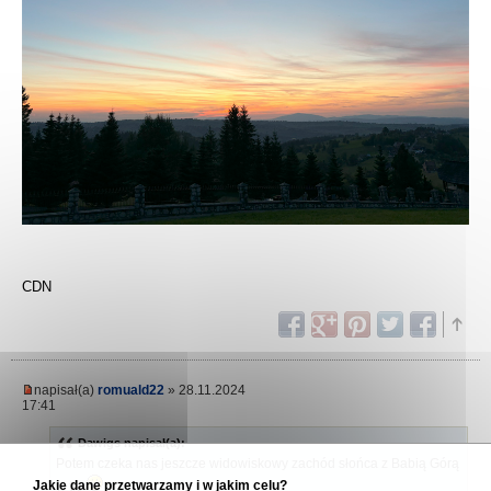
CDN
napisał(a)
romuald22
» 28.11.2024
17:41
Dawigs napisał(a):
Potem czeka nas jeszcze widowiskowy zachód słońca z Babią Górą
Jakie dane przetwarzamy i w jakim celu?
w tle
.