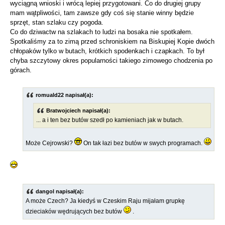
wyciągną wnioski i wrócą lepiej przygotowani. Co do drugiej grupy
mam wątpliwości, tam zawsze gdy coś się stanie winny będzie
sprzęt, stan szlaku czy pogoda.
Co do dziwactw na szlakach to ludzi na bosaka nie spotkałem.
Spotkaliśmy za to zimą przed schroniskiem na Biskupiej Kopie dwóch
chłopaków tylko w butach, krótkich spodenkach i czapkach. To był
chyba szczytowy okres popularności takiego zimowego chodzenia po
górach.
romuald22 napisał(a):
Bratwojciech napisał(a):
... a i ten bez butów szedł po kamieniach jak w butach.
Może Cejrowski?
On tak łazi bez butów w swych programach.
dangol napisał(a):
A może Czech? Ja kiedyś w Czeskim Raju mijałam grupkę
dzieciaków wędrujących bez butów
.