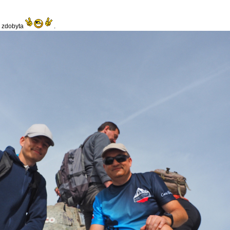
e zdobyta
.