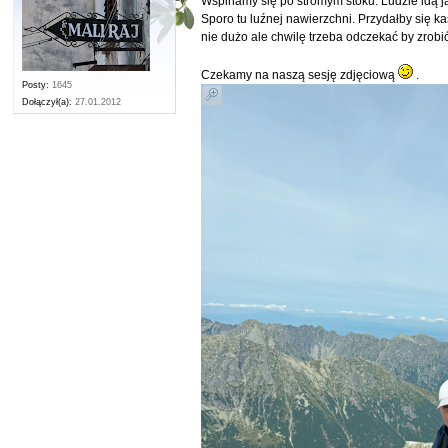
Wspinamy się po stromym stoku. Ludzie idą 
Sporo tu luźnej nawierzchni. Przydałby się ka
nie dużo ale chwilę trzeba odczekać by zrobić
Czekamy na naszą sesję zdjęciową
.
Posty:
1645
Dołączył(a):
27.01.2012