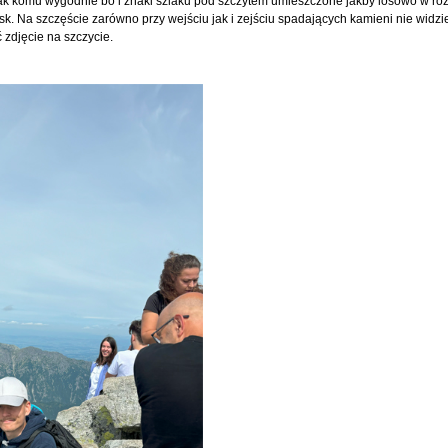
jak komu wygodnie bo i znaki szlaku pod szczytem umieszczone jakby losowo w ró
sk. Na szczęście zarówno przy wejściu jak i zejściu spadających kamieni nie widzie
 zdjęcie na szczycie.