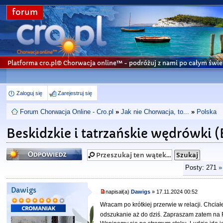
forum
Platforma cro.pl© Chorwacja online™
- podróżuj z nami po całym świe
Zaloguj się
Zarejestruj się
Forum Chorwacja Online - Cro.pl
»
Jak nie Chorwacja, to...
»
Polska
Beskidzkie i tatrzańskie wędrówki (
Odpowiedz
Posty: 271
»
Dawigs
napisał(a)
Dawigs
» 17.11.2024 00:52
Wracam po krótkiej przerwie w relacji. Chcia
odszukanie aż do dziś. Zapraszam zatem na