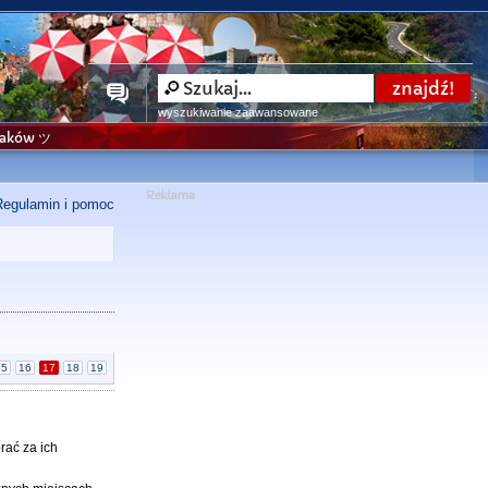
wyszukiwanie zaawansowane
niaków ツ
Regulamin i pomoc
15
16
17
18
19
rać za ich