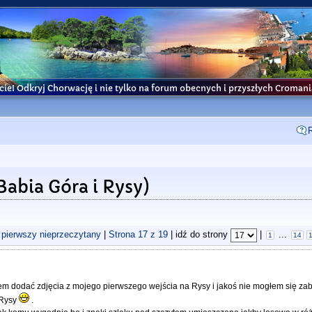
cie! Odkryj Chorwację i nie tylko na forum obecnych i przyszłych Croma
Babia Góra i Rysy)
 pierwszy nieprzeczytany
|
Strona
17
z
19
| idź do strony
|
...
1
14
łem dodać zdjęcia z mojego pierwszego wejścia na Rysy i jakoś nie mogłem się zab
 Rysy
.