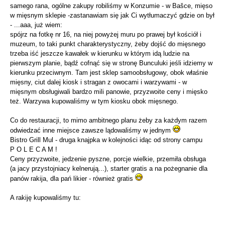
samego rana, ogólne zakupy robiliśmy w Konzumie - w Bašce, mięso
w mięsnym sklepie -zastanawiam się jak Ci wytłumaczyć gdzie on był
- ...aaa, już wiem:
spójrz na fotkę nr 16, na niej powyżej muru po prawej był kościół i
muzeum, to taki punkt charakterystyczny, żeby dojść do mięsnego
trzeba iść jeszcze kawałek w kierunku w którym idą ludzie na
pierwszym planie, bądź cofnąć się w stronę Bunculuki jeśli idziemy w
kierunku przeciwnym. Tam jest sklep samoobsługowy, obok właśnie
mięsny, ciut dalej kiosk i stragan z owocami i warzywami - w
mięsnym obsługiwali bardzo mili panowie, przyzwoite ceny i mięsko
też. Warzywa kupowaliśmy w tym kiosku obok mięsnego.
Co do restauracji, to mimo ambitnego planu żeby za każdym razem
odwiedzać inne miejsce zawsze lądowaliśmy w jednym
Bistro Grill Mul - druga knajpka w kolejności idąc od strony campu
P O L E C A M !
Ceny przyzwoite, jedzenie pyszne, porcje wielkie, przemiła obsługa
(a jacy przystojniacy kelnerują...), starter gratis a na pożegnanie dla
panów rakija, dla pań likier - również gratis
A rakiję kupowaliśmy tu: