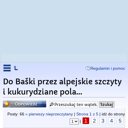
Regulamin i pomoc
Do Baški przez alpejskie szczyty
i kukurydziane pola...
Odpowiedz
Posty: 66
» pierwszy nieprzeczytany
|
Strona
1
z
5
| idź do strony
1
2
3
4
5
|