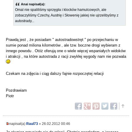
Anai napisał(a):
Omal nie spaliliśmy sprzęgła i klocków hamulcowych, ale
zobaczyliśmy Czechy, Austrię i Słowenię jakiej nie ujrzelibyśmy z
autostrady...
Prawdą jest , że posiadam " autostradowstręt " po przejechaniu w
sumie ponad miliona kilometrów , ale tzw. boczne drogi wybieram z
innego powodu . Otóż oferują one o wiele więcej wspaniałych widoków
i atrakcji , na które autostrada z racji zwykłej wygody nam nie pozwala
Czekam na zdjęcia i ciąg dalszy fajnie rozpoczętej relacji
Pozdrawiam
Piotr
napisał(a)
Raul73
» 26.02.2012 00:46