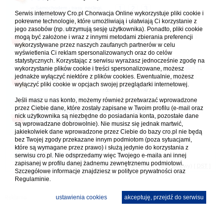
w
Samochodem - trasy, noclegi,
1
2
3
Serwis internetowy Cro.pl Chorwacja Online wykorzystuje pliki cookie i
przepisy, uwagi
pokrewne technologie, które umożliwiają i ułatwiają Ci korzystanie z
Droga przez Bośnię
jego zasobów (np. utrzymują sesję użytkownika). Ponadto, pliki cookie
napisał(a)
kris86k
mogą być założone i wraz z innymi metodami zbierania preferencji
27.02.2026 18:23
w
Samochodem -
1
66
67
68
...
wykorzystywane przez naszych zaufanych partnerów w celu
trasy, noclegi,
wyświetlenia Ci reklam spersonalizowanych oraz do celów
przepisy, uwagi
statystycznych. Korzystając z serwisu wyrażasz jednocześnie zgodę na
Jaka Autostrada Przez
wykorzystanie plików cookie i treści spersonalizowane, możesz
napisał(a)
lukjach
jednakże wyłączyć niektóre z plików cookies. Ewentualnie, możesz
Czechy??
18.06.2022 06:55
wyłączyć pliki cookie w opcjach swojej przeglądarki internetowej.
w
Samochodem - trasy,
1
2
3
4
noclegi, przepisy, uwagi
Jeśli masz u nas konto, możemy również przetwarzać wprowadzone
przez Ciebie dane, które zostały zapisane w Twoim profilu (e-mail oraz
Do Kościeliska/Zakopanego
napisał(a)
te kiero
nick użytkownika są niezbędne do posiadania konta, pozostałe dane
przez Słowację
16.05.2024 13:27
są wprowadzane dobrowolnie). Nie musisz się jednak martwić,
w
Polska
jakiekolwiek dane wprowadzone przez Ciebie do bazy cro.pl nie będą
bez Twojej zgody przekazane innym podmiotom (poza sytuacjami,
które są wymagane przez prawo) i służą jedynie do korzystania z
Forum Chorwacja Online - Cro.pl
serwisu cro.pl. Nie odsprzedamy więc Twojego e-maila ani innej
zapisanej w profilu danej żadnemu zewnętrznemu podmiotowi.
Usuń ciasteczka
• Strefa czasowa: UTC + 1 (Polska - czas zimowy) [
DST
]
Szczegółowe informacje znajdziesz w
polityce prywatności
oraz
Regulaminie.
ustawienia cookies
akceptuję, przejdź do serwisu