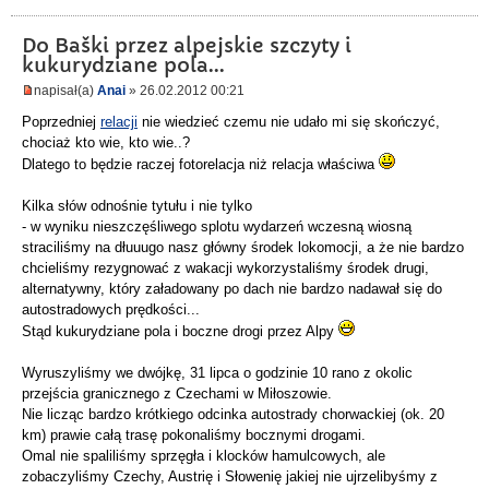
Do Baški przez alpejskie szczyty i
kukurydziane pola...
napisał(a)
Anai
» 26.02.2012 00:21
Poprzedniej
relacji
nie wiedzieć czemu nie udało mi się skończyć,
chociaż kto wie, kto wie..?
Dlatego to będzie raczej fotorelacja niż relacja właściwa
Kilka słów odnośnie tytułu i nie tylko
- w wyniku nieszczęśliwego splotu wydarzeń wczesną wiosną
straciliśmy na dłuuugo nasz główny środek lokomocji, a że nie bardzo
chcieliśmy rezygnować z wakacji wykorzystaliśmy środek drugi,
alternatywny, który załadowany po dach nie bardzo nadawał się do
autostradowych prędkości...
Stąd kukurydziane pola i boczne drogi przez Alpy
Wyruszyliśmy we dwójkę, 31 lipca o godzinie 10 rano z okolic
przejścia granicznego z Czechami w Miłoszowie.
Nie licząc bardzo krótkiego odcinka autostrady chorwackiej (ok. 20
km) prawie całą trasę pokonaliśmy bocznymi drogami.
Omal nie spaliliśmy sprzęgła i klocków hamulcowych, ale
zobaczyliśmy Czechy, Austrię i Słowenię jakiej nie ujrzelibyśmy z