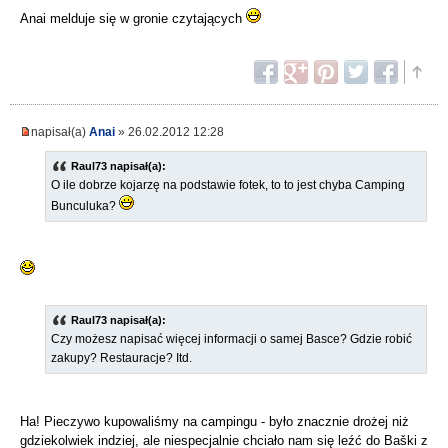
Anai melduje się w gronie czytających
napisał(a)
Anai
» 26.02.2012 12:28
Raul73 napisał(a):
O ile dobrze kojarzę na podstawie fotek, to to jest chyba Camping
Bunculuka?
Raul73 napisał(a):
Czy możesz napisać więcej informacji o samej Basce? Gdzie robić
zakupy? Restauracje? Itd.
Ha! Pieczywo kupowaliśmy na campingu - było znacznie drożej niż
gdziekolwiek indziej, ale niespecjalnie chciało nam się leźć do Baški z