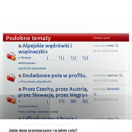
Podobne tematy
Ostatni post
Alpejskie wędrówki i
napisał(a)
fofak
wspinaczki
08.08.2026 08:49
w
Relacje
1
711
712
713
...
wielokrajowe -
wycieczki objazdowe
Dodatkowe pola w profilu.
napisał(a)
stachan
29.07.2023 19:08
w
Forumowe aktualności
Przez Czechy, przez Austrię,
napisał(a)
Bartek81
przez Słowację, przez Węgry
29.06.2026 21:14
w
1
379
380
381
...
Samochodem -
trasy, noclegi, przepisy, uwagi
Lefkada przez Albanię i
napisał(a)
Adax
powrót przez Macedonię
17.06.2026 23:14
Półn.
Jakie dane przetwarzamy i w jakim celu?