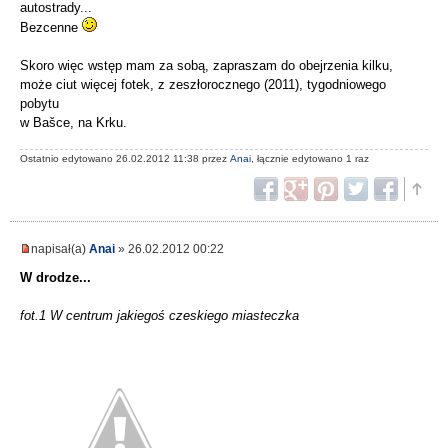
autostrady...
Bezcenne
Skoro więc wstęp mam za sobą, zapraszam do obejrzenia kilku,
może ciut więcej fotek, z zeszłorocznego (2011), tygodniowego
pobytu
w Bašce, na Krku.
Ostatnio edytowano 26.02.2012 11:38 przez
Anai
, łącznie edytowano 1 raz
napisał(a)
Anai
» 26.02.2012 00:22
W drodze...
fot.1 W centrum jakiegoś czeskiego miasteczka