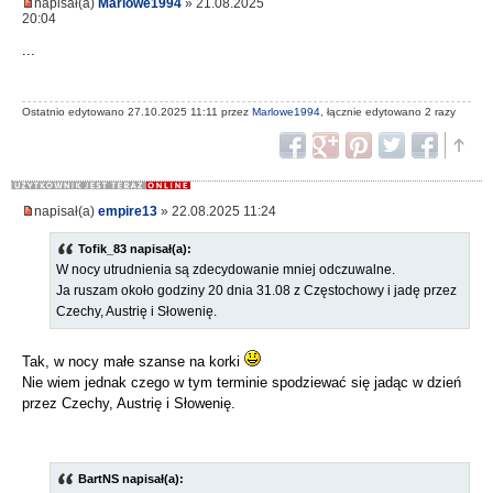
napisał(a)
Marlowe1994
» 21.08.2025
20:04
...
Ostatnio edytowano 27.10.2025 11:11 przez
Marlowe1994
, łącznie edytowano 2 razy
napisał(a)
empire13
» 22.08.2025 11:24
Tofik_83 napisał(a):
W nocy utrudnienia są zdecydowanie mniej odczuwalne.
Ja ruszam około godziny 20 dnia 31.08 z Częstochowy i jadę przez
Czechy, Austrię i Słowenię.
Tak, w nocy małe szanse na korki
Nie wiem jednak czego w tym terminie spodziewać się jadąc w dzień
przez Czechy, Austrię i Słowenię.
BartNS napisał(a):