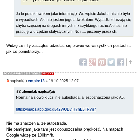
O h.... j Ci chodzi w tych Twoich "mądrościach"..
Ja to potraktowałem jako informację. We wpisie Jakuba nic nie było
o wypadkach. Ale nie jestem jego adwokatem. Wypadki zdarzają się
chyba częściej na drogach innych niż szybkiego ruchu.Ale też nie
pracuję w urzędzie statystycznym. No i .... piszemy przez ch.
Widzę że i Ty zacząłeś udzielać się prawie we wszystkich postach...
jak co poniektórzy...
napisał(a)
empire13
» 19.10.2025 12:07
ziemniak napisał(a):
Normalna słowo klucz, nie autostrada, a jest oznaczona jako A5.
https://maps.app.goo.gl/42WUDvjHYhE5TRWi7
Nie ma znaczenia, że autostrada.
Nie pamiętam jaka tam jest dopuszczalna prędkość. Na mapach
Google widzę że 100km/h.