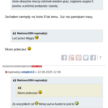
mnie strasznie meczy odcinek wieden-graz, najpierw usypia 5
pasów, a później podjazdy i zjazdy..
Jechałem tamtędy na Istrie 9 lat temu. Już nie pamiętam trasy.
Marlowe1994 napisał(a):
Leć przez Węgry
Skoro polecasz
napisał(a)
empire13
» 22.08.2025 12:36
Marlowe1994 napisał(a):
Skoro polecasz
Ze wszystkich sił
Mniej aut w Austrii to jest to