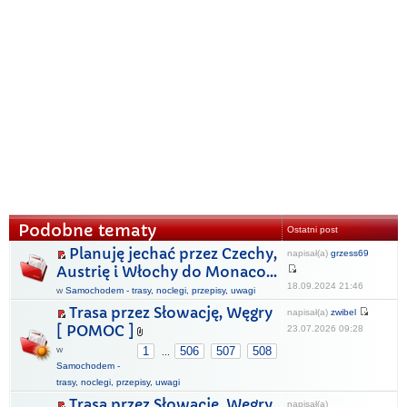
Podobne tematy
Ostatni post
Planuję jechać przez Czechy,
napisał(a)
grzess69
Austrię i Włochy do Monaco...
18.09.2024 21:46
w
Samochodem - trasy, noclegi, przepisy, uwagi
Trasa przez Słowację, Węgry
napisał(a)
zwibel
[ POMOC ]
23.07.2026 09:28
w
1
506
507
508
...
Samochodem -
trasy, noclegi, przepisy, uwagi
Trasa przez Słowację, Węgry,
napisał(a)