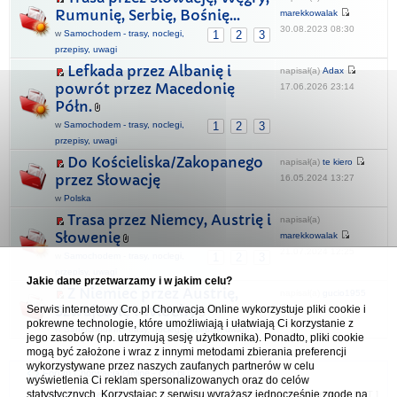
Rumunię, Serbię, Bośnię...
marekkowalak
30.08.2023 08:30
w
Samochodem - trasy, noclegi,
1
2
3
przepisy, uwagi
Lefkada przez Albanię i
napisał(a)
Adax
powrót przez Macedonię
17.06.2026 23:14
Półn.
w
Samochodem - trasy, noclegi,
1
2
3
przepisy, uwagi
Do Kościeliska/Zakopanego
napisał(a)
te kiero
przez Słowację
16.05.2024 13:27
w
Polska
Trasa przez Niemcy, Austrię i
napisał(a)
Słowenię
marekkowalak
21.07.2024 12:25
w
Samochodem - trasy, noclegi,
1
2
3
przepisy, uwagi
Jakie dane przetwarzamy i w jakim celu?
Z Niemiec przez Austrię,
napisał(a)
gucio1955
Szwajcarię i Włochy
Serwis internetowy Cro.pl Chorwacja Online wykorzystuje pliki cookie i
pokrewne technologie, które umożliwiają i ułatwiają Ci korzystanie z
09.12.2023 00:59
w
Samochodem - trasy, noclegi, przepisy, uwagi
jego zasobów (np. utrzymują sesję użytkownika). Ponadto, pliki cookie
mogą być założone i wraz z innymi metodami zbierania preferencji
wykorzystywane przez naszych zaufanych partnerów w celu
Forum Chorwacja Online - Cro.pl
wyświetlenia Ci reklam spersonalizowanych oraz do celów
statystycznych. Korzystając z serwisu wyrażasz jednocześnie zgodę na
Usuń ciasteczka
• Strefa czasowa: UTC + 1 (Polska - czas zimowy) [
DST
]