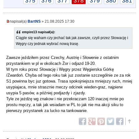
375
376
377
378
379
380
381
napisał(a)
BartNS
» 21.08.2025 17:30
empire13 napisał(a):
Ciągle się waham czy jechać tak jak zawsze, czyli przez Słowację i
Węgry czy jednak wybrać nową trasę.
Zawsze jeździłem przez Czechy, Austrię i Słowenie z ostatnim
przystankiem w pl w okolicach Żor i odjazd 19-20.
W tym roku przez Słowację i Węgry przez Węgierska Górkę
/Zwardoń. Chyba od tego roku tak juz zostanie szczególnie ze za rok
S1 powinna byc juz gotowa. Trasa spokojniejsza mniejszy ruch, mniej
usypiajaca, mnie strasznie meczy odcinek wieden-graz, najpierw
usypia 5 pasów, a później podjazdy i zjazdy.
Tyle ze jeżdżę wg znakow i nie przekraczam 120 inaczej mnie po
prostu męczy, a tak jak wsiadam w PL to jak nie ma akcji siku to
pierwszy przystanek za lucko na tankowanie.