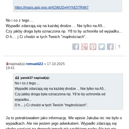
https://maps.app.goo.gl/42WUDvjHYhE5TRWi7
No i co z tego....
Wypadki zdarzają się na każdej drodze ... Nie tylko na A5...
Czy jakby droga była oznaczona np. Y8 to by uchroniła od wypadku...
O h.... j Ci chodzi w tych Twoich "mądrościach"..
napisał(a)
romuald22
» 17.10.2025
19:41
yanek37 napisał(a):
No i co z tego....
Wypadki zdarzają się na każdej drodze ... Nie tylko na A5...
Czy jakby droga była oznaczona np. Y8 to by uchroniła od
wypadku...
O h.... j Ci chodzi w tych Twoich "mądrościach"..
Ja to potraktowałem jako informację. We wpisie Jakuba nic nie było o
wypadkach. Ale nie jestem jego adwokatem. Wypadki zdarzają się
chyba częściej na drogach innych niż szybkiego ruchu.Ale też nie