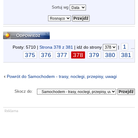
Sortuj wg
Odpowiedz
1
Posty: 5710 |
Strona
378
z
381
| idź do strony
|
...
375
376
377
378
379
380
381
Powrót do Samochodem - trasy, noclegi, przepisy, uwagi
Skocz do: