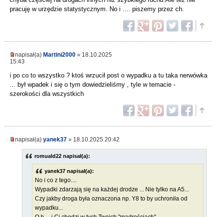
pracuję w urzędzie statystycznym. No i .... piszemy przez ch.
napisał(a)
Martini2000
» 18.10.2025
15:43
i po co to wszystko ? ktoś wrzucił post o wypadku a tu taka nerwówka
... był wpadek i się o tym dowiedzieliśmy , tyle w temacie -
szerokości dla wszystkich
napisał(a)
yanek37
» 18.10.2025 20:42
romuald22 napisał(a):
yanek37 napisał(a):
No i co z tego....
Wypadki zdarzają się na każdej drodze ... Nie tylko na A5...
Czy jakby droga była oznaczona np. Y8 to by uchroniła od
wypadku...