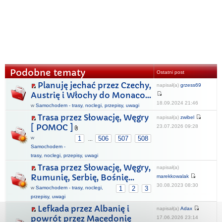
Podobne tematy
Ostatni post
Planuję jechać przez Czechy,
napisał(a)
grzess69
Austrię i Włochy do Monaco...
18.09.2024 21:46
w
Samochodem - trasy, noclegi, przepisy, uwagi
Trasa przez Słowację, Węgry
napisał(a)
zwibel
[ POMOC ]
23.07.2026 09:28
w
1
506
507
508
...
Samochodem -
trasy, noclegi, przepisy, uwagi
Trasa przez Słowację, Węgry,
napisał(a)
Rumunię, Serbię, Bośnię...
marekkowalak
30.08.2023 08:30
w
Samochodem - trasy, noclegi,
1
2
3
przepisy, uwagi
Lefkada przez Albanię i
napisał(a)
Adax
powrót przez Macedonię
17.06.2026 23:14