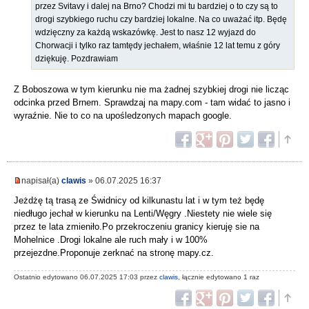
przez Svitavy i dalej na Brno? Chodzi mi tu bardziej o to czy są to
drogi szybkiego ruchu czy bardziej lokalne. Na co uważać itp. Będę
wdzięczny za każdą wskazówkę. Jest to nasz 12 wyjazd do
Chorwacji i tylko raz tamtędy jechałem, właśnie 12 lat temu z góry
dziękuję. Pozdrawiam
Z Boboszowa w tym kierunku nie ma żadnej szybkiej drogi nie licząc
odcinka przed Brnem. Sprawdzaj na mapy.com - tam widać to jasno i
wyraźnie. Nie to co na upośledzonych mapach google.
napisał(a)
clawis
» 06.07.2025 16:37
Jeżdżę tą trasą ze Świdnicy od kilkunastu lat i w tym też będę
niedługo jechał w kierunku na Lenti/Węgry .Niestety nie wiele się
przez te lata zmieniło.Po przekroczeniu granicy kieruję sie na
Mohelnice .Drogi lokalne ale ruch mały i w 100%
przejezdne.Proponuje zerknać na stronę mapy.cz.
Ostatnio edytowano 06.07.2025 17:03 przez
clawis
, łącznie edytowano 1 raz