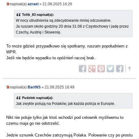
napisał(a)
azrael
» 21.08.2025 16:26
Tofik_83 napisał(a):
W nocy utrudnienia są zdecydowanie mniej odczuwalne.
Ja ruszam około godziny 20 dnia 31.08 z Częstochowy i jadę przez
Czechy, Austrię i Słowenię.
To może gdzieś przypadkowo się spotkamy, ruszam popołudniem z
WPR.
Jeśli nie będzie wypadku to opóźnień raczej brak.
napisał(a)
BartNS
» 21.08.2025 16:49
Pudelek napisał(a):
Jak zwykle polują na Polaków, jak każda policja w Europie.
Nikt nie poluje tylko jak ktoś wchodzi pod celownik myśliwemu to
czemu maja go nie odstrzelić.
Jedzie sznurek Czechów zatrzymują Polaka. Polowanie czy po prostu