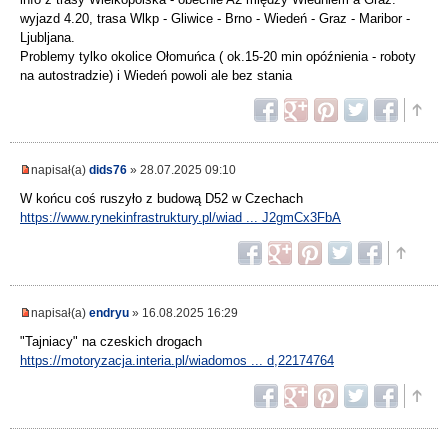
wyjazd 4.20, trasa Wlkp - Gliwice - Brno - Wiedeń - Graz - Maribor -
Ljubljana.
Problemy tylko okolice Ołomuńca ( ok.15-20 min opóźnienia - roboty
na autostradzie) i Wiedeń powoli ale bez stania
napisał(a)
dids76
» 28.07.2025 09:10
W końcu coś ruszyło z budową D52 w Czechach
https://www.rynekinfrastruktury.pl/wiad ... J2gmCx3FbA
napisał(a)
endryu
» 16.08.2025 16:29
"Tajniacy" na czeskich drogach
https://motoryzacja.interia.pl/wiadomos ... d,22174764