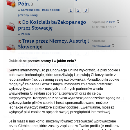
Półn.
w
Samochodem - trasy, noclegi,
1
2
3
przepisy, uwagi
Do Kościeliska/Zakopanego
napisał(a)
te kiero
przez Słowację
16.05.2024 13:27
w
Polska
Trasa przez Niemcy, Austrię i
napisał(a)
Słowenię
marekkowalak
21.07.2024 12:25
w
Samochodem - trasy, noclegi,
1
2
3
przepisy, uwagi
Jakie dane przetwarzamy i w jakim celu?
Z Niemiec przez Austrię,
napisał(a)
gucio1955
Szwajcarię i Włochy
Serwis internetowy Cro.pl Chorwacja Online wykorzystuje pliki cookie i
pokrewne technologie, które umożliwiają i ułatwiają Ci korzystanie z
09.12.2023 00:59
w
Samochodem - trasy, noclegi, przepisy, uwagi
jego zasobów (np. utrzymują sesję użytkownika). Ponadto, pliki cookie
mogą być założone i wraz z innymi metodami zbierania preferencji
wykorzystywane przez naszych zaufanych partnerów w celu
Forum Chorwacja Online - Cro.pl
wyświetlenia Ci reklam spersonalizowanych oraz do celów
statystycznych. Korzystając z serwisu wyrażasz jednocześnie zgodę na
Usuń ciasteczka
• Strefa czasowa: UTC + 1 (Polska - czas zimowy) [
DST
]
wykorzystanie plików cookie i treści spersonalizowane, możesz
jednakże wyłączyć niektóre z plików cookies. Ewentualnie, możesz
wyłączyć pliki cookie w opcjach swojej przeglądarki internetowej.
Jeśli masz u nas konto, możemy również przetwarzać wprowadzone
przez Ciebie dane, które zostały zapisane w Twoim profilu (e-mail oraz