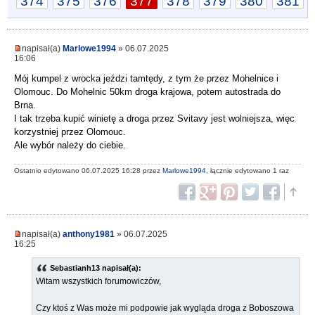
374
375
376
377
378
379
380
381
napisał(a)
Marlowe1994
» 06.07.2025
16:06
Mój kumpel z wrocka jeździ tamtędy, z tym że przez Mohelnice i
Olomouc. Do Mohelnic 50km droga krajowa, potem autostrada do
Brna.
I tak trzeba kupić winietę a droga przez Svitavy jest wolniejsza, więc
korzystniej przez Olomouc.
Ale wybór należy do ciebie.
Ostatnio edytowano 06.07.2025 16:28 przez
Marlowe1994
, łącznie edytowano 1 raz
napisał(a)
anthony1981
» 06.07.2025
16:25
Sebastianh13 napisał(a):
Witam wszystkich forumowiczów,
Czy ktoś z Was może mi podpowie jak wygląda droga z Boboszowa