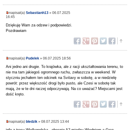
napisał(a)
Sebastianh13
» 06.07.2025
16:45
Dziękuję Wam za odzew i podpowiedzi.
Pozdrawiam
napisał(a)
Pudelek
» 06.07.2025 18:56
Ani jedno ani drugie. To krajówka, ale z racji ukształtowania terenu, to
nie ma tam jakiegoś ogromnego ruchu, zwłaszcza w weekend. W
styczniu jechałem ten odcinek na Svitavy w sobotę, a w niedzielę
powrót: przez większość drogi było pusto, ale Czesi w sobotę tak
mają, że w te dni raczej odpoczywają. Na co uważać? Miejscami jest
dość kręto.
napisał(a)
bledzik
» 08.07.2025 13:44
info z trasy Wielkopolska - obecnie A2 między Wiedniem a Graz.