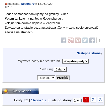
napisał(a)
kodens79
» 18.06.2020
10:03
Jeden samochód tankujemy na granicy- Orlen.
Potem tankujemy na Jet w Regensburgu ,
kolejne tankowanie dopiero w Zagrzebiu.
Zawsze są to stacje poza autostradą .Ceny można sobie sprawdzić
zawsze na stronach .
Następna strona
Wyświetl posty nie starsze niż:
Sortuj wg
Odpowiedz
1
2
3
Posty: 32 |
Strona
1
z
3
| idź do strony
|