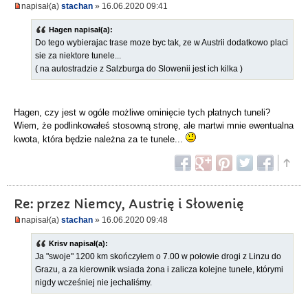
napisał(a)
stachan
» 16.06.2020 09:41
Hagen napisał(a):
Do tego wybierajac trase moze byc tak, ze w Austrii dodatkowo placi
sie za niektore tunele...
( na autostradzie z Salzburga do Slowenii jest ich kilka )
Hagen, czy jest w ogóle możliwe ominięcie tych płatnych tuneli?
Wiem, że podlinkowałeś stosowną stronę, ale martwi mnie ewentualna
kwota, która będzie należna za te tunele...
Re: przez Niemcy, Austrię i Słowenię
napisał(a)
stachan
» 16.06.2020 09:48
Krisv napisał(a):
Ja "swoje" 1200 km skończyłem o 7.00 w połowie drogi z Linzu do
Grazu, a za kierownik wsiada żona i zalicza kolejne tunele, którymi
nigdy wcześniej nie jechaliśmy.