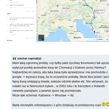
stachan napisał(a):
Mam taką ogromną prośbę: czy byłby jakiś życzliwy forumowicz tak uprze
wytyczył punkty pośrednie trasy do Chorwacji z Katowic przez Niemcy?
Najbardziej mi zależy, aby taka trasa była sprawdzona i nie pochodziła z
google -> wyznacz trasę, bo to oczywiście potrafię. Może ktoś jeździ / jec
fajną trasą omijającą miasta, wskaże odcinki płatne etc. Nie ukrywam, że
ostatni raz w Niemczech byłem... w 2002 roku i to tranzytem z Holandii -
niewiele pamiętam, a pewnie sporo się pozmieniało.
Może taki schemat: Katowice -> Wrocław -> itd.
Będę niezwykle zobowiązany i z góry dziękuję za poświęcony czas