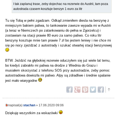
I tak zaplanuj trase, zeby dojechac na rezerwie do Austrii, tam poza
autostrada czasem kosztuje benzyn 1 euro za litr
Tu się Tobą w pełni zgadzam. Odkąd zmieniłem diesla na benzynę z
mniejszym bakiem paliwa, to tankowanie zawsze wypada mi w Austrii
(a teraz w Niemczech po zatankowaniu do pełna w Zgorzelcu) i
zostawiam na stacji prawie 80 euro za samo paliwo. Co roku litr
benzyny kosztuje mnie tam prawie 7 zł bo jestem leniwy i nie chce mi
się po nocy zjeżdżać z autostrady i szukać otwartej stacji benzynowej
BTW. Jeździć na głębokiej rezerwie oduczyłem się już wiele lat temu,
bo kiedyś zabrakło mi paliwa na drodze z Wiednia do Grazu i
musiałem skorzystać z telefonu SOS przy autostradzie, żeby pomoc
autostradowa dowiozła mi paliwo. Alpy są zdradliwe i średnie spalanie
jest mało wiarygodne
napisał(a)
stachan
» 17.06.2020 09:06
Dziękuję wszystkim za wskazówki