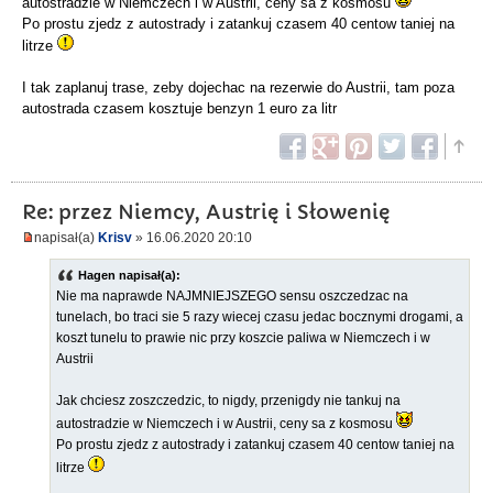
autostradzie w Niemczech i w Austrii, ceny sa z kosmosu
Po prostu zjedz z autostrady i zatankuj czasem 40 centow taniej na
litrze
I tak zaplanuj trase, zeby dojechac na rezerwie do Austrii, tam poza
autostrada czasem kosztuje benzyn 1 euro za litr
Re: przez Niemcy, Austrię i Słowenię
napisał(a)
Krisv
» 16.06.2020 20:10
Hagen napisał(a):
Nie ma naprawde NAJMNIEJSZEGO sensu oszczedzac na
tunelach, bo traci sie 5 razy wiecej czasu jedac bocznymi drogami, a
koszt tunelu to prawie nic przy koszcie paliwa w Niemczech i w
Austrii
Jak chciesz zoszczedzic, to nigdy, przenigdy nie tankuj na
autostradzie w Niemczech i w Austrii, ceny sa z kosmosu
Po prostu zjedz z autostrady i zatankuj czasem 40 centow taniej na
litrze