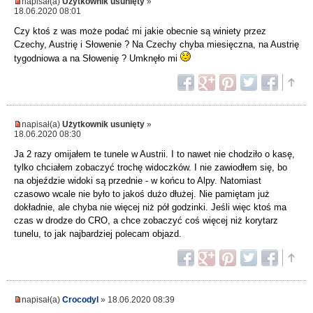
napisał(a)
Użytkownik usunięty
»
18.06.2020 08:01
Czy ktoś z was może podać mi jakie obecnie są winiety przez
Czechy, Austrię i Słowenie ? Na Czechy chyba miesięczna, na Austrię
tygodniowa a na Słowenię ? Umknęło mi
napisał(a)
Użytkownik usunięty
»
18.06.2020 08:30
Ja 2 razy omijałem te tunele w Austrii. I to nawet nie chodziło o kasę,
tylko chciałem zobaczyć trochę widoczków. I nie zawiodłem się, bo
na objeździe widoki są przednie - w końcu to Alpy. Natomiast
czasowo wcale nie było to jakoś dużo dłużej. Nie pamiętam już
dokładnie, ale chyba nie więcej niż pół godzinki. Jeśli więc ktoś ma
czas w drodze do CRO, a chce zobaczyć coś więcej niż korytarz
tunelu, to jak najbardziej polecam objazd.
napisał(a)
Crocodyl
» 18.06.2020 08:39