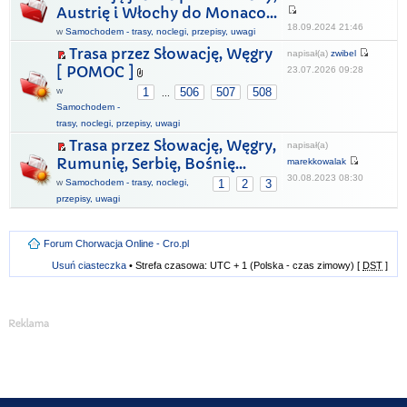
Austrię i Włochy do Monaco...
18.09.2024 21:46
w
Samochodem - trasy, noclegi, przepisy, uwagi
Trasa przez Słowację, Węgry
napisał(a)
zwibel
[ POMOC ]
23.07.2026 09:28
w
1
506
507
508
...
Samochodem -
trasy, noclegi, przepisy, uwagi
Trasa przez Słowację, Węgry,
napisał(a)
Rumunię, Serbię, Bośnię...
marekkowalak
30.08.2023 08:30
w
Samochodem - trasy, noclegi,
1
2
3
przepisy, uwagi
Forum Chorwacja Online - Cro.pl
Usuń ciasteczka
• Strefa czasowa: UTC + 1 (Polska - czas zimowy) [
DST
]