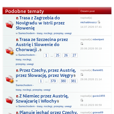
Podobne tematy
Ostatni post
Trasa z Zagrzebia do
napisał(a)
Novigradu w Istrii przez
michaldroszcz
14.07.2026 07:41
Słowenię
w
Samochodem - trasy, noclegi, przepisy, uwagi
Trasa ze Szczecina przez
napisał(a)
robertpeti
Austrię i Slowenie do
20.06.2026 00:19
Chorwacji .
w
Samochodem -
1
25
26
27
...
trasy, noclegi,
przepisy, uwagi
Przez Czechy, przez Austrię,
napisał(a)
Bartek81
przez Słowację, przez Węgry
29.06.2026 21:14
w
1
379
380
381
...
Samochodem -
trasy, noclegi, przepisy, uwagi
Z Niemiec przez Austrię,
napisał(a)
gucio1955
Szwajcarię i Włochy
09.12.2023 00:59
w
Samochodem - trasy, noclegi, przepisy, uwagi
Planuję jechać przez Czechy,
napisał(a)
grzess69