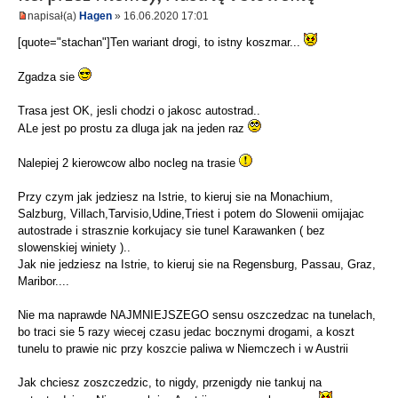
napisał(a)
Hagen
» 16.06.2020 17:01
[quote="stachan"]Ten wariant drogi, to istny koszmar...
Zgadza sie
Trasa jest OK, jesli chodzi o jakosc autostrad..
ALe jest po prostu za dluga jak na jeden raz
Nalepiej 2 kierowcow albo nocleg na trasie
Przy czym jak jedziesz na Istrie, to kieruj sie na Monachium,
Salzburg, Villach,Tarvisio,Udine,Triest i potem do Slowenii omijajac
autostrade i strasznie korkujacy sie tunel Karawanken ( bez
slowenskiej winiety )..
Jak nie jedziesz na Istrie, to kieruj sie na Regensburg, Passau, Graz,
Maribor....
Nie ma naprawde NAJMNIEJSZEGO sensu oszczedzac na tunelach,
bo traci sie 5 razy wiecej czasu jedac bocznymi drogami, a koszt
tunelu to prawie nic przy koszcie paliwa w Niemczech i w Austrii
Jak chciesz zoszczedzic, to nigdy, przenigdy nie tankuj na