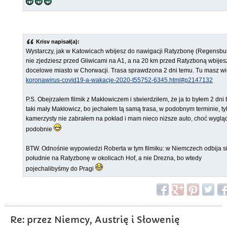
Krisv napisał(a):
Wystarczy, jak w Katowicach wbijesz do nawigacji Ratyzbonę (Regensbur
nie zjedziesz przed Gliwicami na A1, a na 20 km przed Ratyzboną wbijes
docelowe miasto w Chorwacji. Trasa sprawdzona 2 dni temu. Tu masz wi
koronawirus-covid19-a-wakacje-2020-t55752-6345.html#p2147132
P.S. Obejrzałem filmik z Makłowiczem i stwierdziłem, że ja to byłem 2 dni
taki mały Makłowicz, bo jechałem tą samą trasa, w podobnym terminie, ty
kamerzysty nie zabrałem na pokład i mam nieco niższe auto, choć wyglą
podobnie
BTW. Odnośnie wypowiedzi Roberta w tym filmiku: w Niemczech odbija s
południe na Ratyzbonę w okolicach Hof, a nie Drezna, bo wtedy
pojechalibyśmy do Pragi
Re: przez Niemcy, Austrię i Słowenię