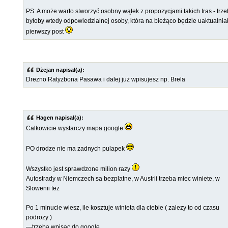
PS: A może warto stworzyć osobny wątek z propozycjami takich tras - trz
byłoby wtedy odpowiedzialnej osoby, która na bieżąco będzie uaktualnia
pierwszy post
Dżejan napisał(a):
Drezno Ratyzbona Pasawa i dalej już wpisujesz np. Brela
Hagen napisał(a):
Calkowicie wystarczy mapa google
PO drodze nie ma zadnych pulapek
Wszystko jest sprawdzone milion razy
Autostrady w Niemczech sa bezplatne, w Austrii trzeba miec winiete, w
Slowenii tez
Po 1 minucie wiesz, ile kosztuje winieta dla ciebie ( zalezy to od czasu
podrozy )
---trzeba wpisac do google