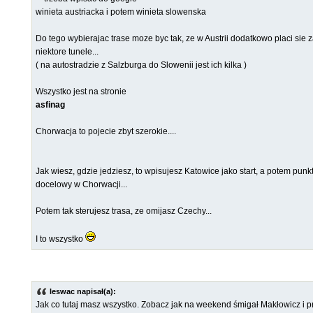
winieta austriacka i potem winieta slowenska
Do tego wybierajac trase moze byc tak, ze w Austrii dodatkowo placi sie 
niektore tunele...
( na autostradzie z Salzburga do Slowenii jest ich kilka )
Wszystko jest na stronie
asfinag
Chorwacja to pojecie zbyt szerokie....
Jak wiesz, gdzie jedziesz, to wpisujesz Katowice jako start, a potem punk
docelowy w Chorwacji...
Potem tak sterujesz trasa, ze omijasz Czechy...
I to wszystko
leswac napisał(a):
Jak co tutaj masz wszystko. Zobacz jak na weekend śmigał Makłowicz i p