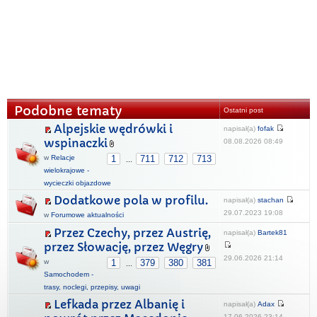
Podobne tematy
Ostatni post
Alpejskie wędrówki i
napisał(a)
fofak
wspinaczki
08.08.2026 08:49
w
Relacje
1
711
712
713
...
wielokrajowe -
wycieczki objazdowe
Dodatkowe pola w profilu.
napisał(a)
stachan
29.07.2023 19:08
w
Forumowe aktualności
Przez Czechy, przez Austrię,
napisał(a)
Bartek81
przez Słowację, przez Węgry
29.06.2026 21:14
w
1
379
380
381
...
Samochodem -
trasy, noclegi, przepisy, uwagi
Lefkada przez Albanię i
napisał(a)
Adax
17.06.2026 23:14