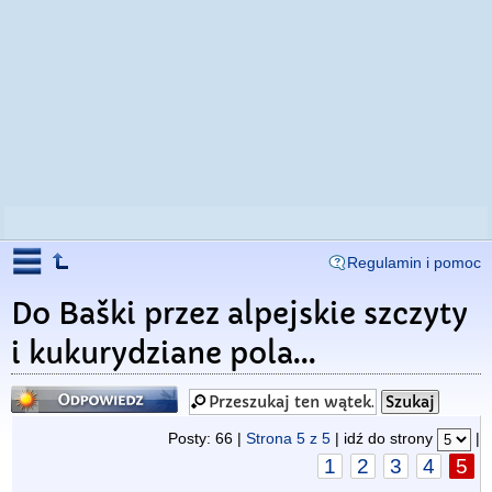
Regulamin i pomoc
Do Baški przez alpejskie szczyty
i kukurydziane pola...
Odpowiedz
Posty: 66 |
Strona
5
z
5
| idź do strony
|
1
2
3
4
5