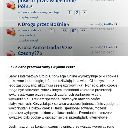
powrót przez Macedonię
Półn.
w
Samochodem - trasy, noclegi,
1
2
3
przepisy, uwagi
Droga przez Bośnię
napisał(a)
kris86k
27.02.2026 18:23
w
Samochodem -
1
66
67
68
...
trasy, noclegi,
przepisy, uwagi
Jaka Autostrada Przez
napisał(a)
lukjach
Czechy??
18.06.2022 06:55
w
Samochodem - trasy,
1
2
3
4
noclegi, przepisy, uwagi
Jakie dane przetwarzamy i w jakim celu?
Do Kościeliska/Zakopanego
napisał(a)
te kiero
przez Słowację
Serwis internetowy Cro.pl Chorwacja Online wykorzystuje pliki cookie i
16.05.2024 13:27
pokrewne technologie, które umożliwiają i ułatwiają Ci korzystanie z
w
Polska
jego zasobów (np. utrzymują sesję użytkownika). Ponadto, pliki cookie
mogą być założone i wraz z innymi metodami zbierania preferencji
wykorzystywane przez naszych zaufanych partnerów w celu
Forum Chorwacja Online - Cro.pl
wyświetlenia Ci reklam spersonalizowanych oraz do celów
statystycznych. Korzystając z serwisu wyrażasz jednocześnie zgodę na
Usuń ciasteczka
• Strefa czasowa: UTC + 1 (Polska - czas zimowy) [
DST
]
wykorzystanie plików cookie i treści spersonalizowane, możesz
jednakże wyłączyć niektóre z plików cookies. Ewentualnie, możesz
wyłączyć pliki cookie w opcjach swojej przeglądarki internetowej.
Jeśli masz u nas konto, możemy również przetwarzać wprowadzone