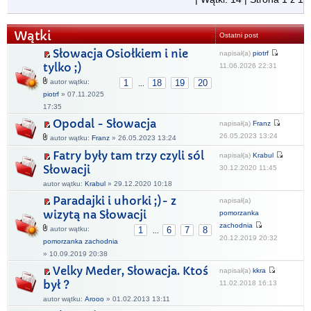
Wątki
Ostatni post
Słowacja Osiołkiem i nie
napisał(a)
piotrf
tylko ;)
11.06.2026 22:31
autor wątku:
1
18
19
20
...
piotrf
» 07.11.2025
17:35
Opodal - Słowacja
napisał(a)
Franz
26.05.2023 13:24
autor wątku:
Franz
» 26.05.2023 13:24
Fatry były tam trzy czyli sól
napisał(a)
Krabul
Słowacji
30.12.2020 11:45
autor wątku:
Krabul
» 29.12.2020 10:18
Paradajki i uhorki ;)- z
napisał(a)
wizytą na Słowacji
pomorzanka
zachodnia
autor wątku:
1
6
7
8
...
20.12.2019 20:32
pomorzanka zachodnia
» 10.09.2019 20:38
Velky Meder, Słowacja. Ktoś
napisał(a)
kkra
był ?
11.02.2018 16:13
autor wątku:
Arooo
» 01.02.2013 13:11