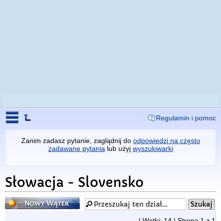
Regulamin i pomoc
Zanim zadasz pytanie, zaglądnij do
odpowiedzi na często
zadawane pytania
lub użyj
wyszukiwarki
Słowacja - Slovensko
Napisz wątek
| Wątki: 14 | Strona
1
z
1