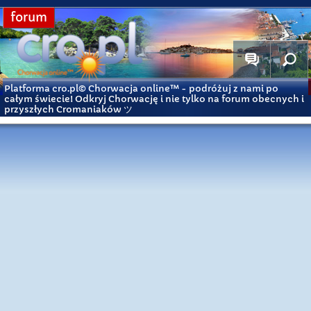
forum
Platforma cro.pl© Chorwacja online™
- podróżuj z nami po
całym świecie! Odkryj Chorwację i nie tylko na forum obecnych i
przyszłych Cromaniaków ツ