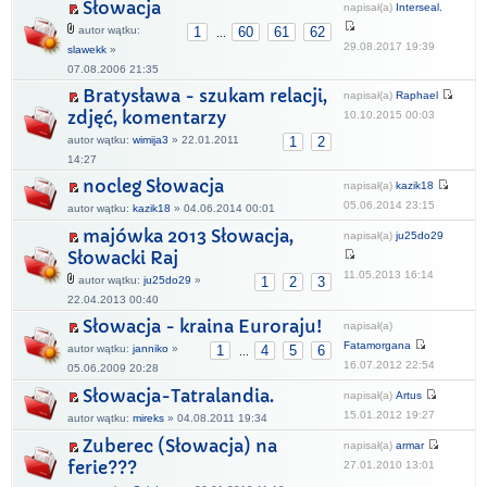
Słowacja
napisał(a)
Interseal.
autor wątku:
1
60
61
62
...
29.08.2017 19:39
slawekk
»
07.08.2006 21:35
Bratysława - szukam relacji,
napisał(a)
Raphael
zdjęć, komentarzy
10.10.2015 00:03
autor wątku:
wimija3
» 22.01.2011
1
2
14:27
nocleg Słowacja
napisał(a)
kazik18
05.06.2014 23:15
autor wątku:
kazik18
» 04.06.2014 00:01
majówka 2013 Słowacja,
napisał(a)
ju25do29
Słowacki Raj
11.05.2013 16:14
autor wątku:
ju25do29
»
1
2
3
22.04.2013 00:40
Słowacja - kraina Euroraju!
napisał(a)
Fatamorgana
autor wątku:
janniko
»
1
4
5
6
...
16.07.2012 22:54
05.06.2009 20:28
Słowacja-Tatralandia.
napisał(a)
Artus
15.01.2012 19:27
autor wątku:
mireks
» 04.08.2011 19:34
Zuberec (Słowacja) na
napisał(a)
armar
ferie???
27.01.2010 13:01