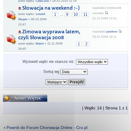
autor wątku:
CalaLuna
» 26.01.2010 11:19
Słowacja na weekend :-)
napisał(a) Użytkownik
usunięty
autor wątku:
Leszek
1
9
10
11
...
21.12.2009 10:11
Skupin
» 06.10.2006
13:47
Zimowa wyprawa latem,
napisał(a)
paolooo
czyli Słowacja 2008
28.01.2009 18:11
autor wątku:
klopot
» 11.11.2008
1
2
19:45
Wyświetl wątki nie starsze niż:
Sortuj wg
Napisz wątek
| Wątki: 14 | Strona
1
z
1
Powrót do Forum Chorwacja Online - Cro.pl