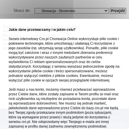
Skocz do:
Twoje uprawnienia w tym dziale
Jakie dane przetwarzamy i w jakim celu?
Nie możesz
rozpoczynać nowych wątków
Nie możesz
odpowiadać w wątkach
Serwis internetowy Cro.pl Chorwacja Online wykorzystuje pliki cookie i
Nie możesz
edytować swoich postów
pokrewne technologie, które umożliwiają i ułatwiają Ci korzystanie z
Nie możesz
usuwać swoich postów
jego zasobów (np. utrzymują sesję użytkownika). Ponadto, pliki cookie
Nie możesz
dodawać załączników
mogą być założone i wraz z innymi metodami zbierania preferencji
wykorzystywane przez naszych zaufanych partnerów w celu
Forum Chorwacja Online - Cro.pl
wyświetlenia Ci reklam spersonalizowanych oraz do celów
statystycznych. Korzystając z serwisu wyrażasz jednocześnie zgodę na
Usuń ciasteczka
• Strefa czasowa: UTC + 1 (Polska - czas zimowy) [
DST
]
wykorzystanie plików cookie i treści spersonalizowane, możesz
jednakże wyłączyć niektóre z plików cookies. Ewentualnie, możesz
wyłączyć pliki cookie w opcjach swojej przeglądarki internetowej.
Jeśli masz u nas konto, możemy również przetwarzać wprowadzone
przez Ciebie dane, które zostały zapisane w Twoim profilu (e-mail oraz
nick użytkownika są niezbędne do posiadania konta, pozostałe dane
są wprowadzane dobrowolnie). Nie musisz się jednak martwić,
jakiekolwiek dane wprowadzone przez Ciebie do bazy cro.pl nie będą
bez Twojej zgody przekazane innym podmiotom (poza sytuacjami,
które są wymagane przez prawo) i służą jedynie do korzystania z
[
reklama
] [
kontakt
]
serwisu cro.pl. Nie odsprzedamy więc Twojego e-maila ani innej
Platforma cro.pl© Chorwacja online™ wykorzystuje cookies do prawidłowego działania, te pliki
gromadzą na Twoim komputerze dane ułatwiające korzystanie z serwisu; więcej informacji w
zapisanej w profilu danej żadnemu zewnętrznemu podmiotowi.
polityce prywatności
.