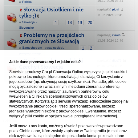
15.12.2025 08:31
w
Polska
Słowacja Osiołkiem i nie
napisał(a)
piotrf
tylko ;)
11.06.2026 22:31
w
Słowacja -
1
18
19
20
...
Slovensko
Problemy na przejściach
napisał(a)
clawis
granicznych ze Słowacją
13.03.2024 16:49
w
Samochodem - trasy, noclegi,
1
2
przepisy, uwagi
Omijamy płatne odcinki
napisał(a)
dids76
Jakie dane przetwarzamy i w jakim celu?
Czechy i Słowacja
01.09.2024 00:11
Serwis internetowy Cro.pl Chorwacja Online wykorzystuje pliki cookie i
w
Samochodem - trasy,
1
4
5
6
...
pokrewne technologie, które umożliwiają i ułatwiają Ci korzystanie z
noclegi, przepisy, uwagi
jego zasobów (np. utrzymują sesję użytkownika). Ponadto, pliki cookie
mogą być założone i wraz z innymi metodami zbierania preferencji
wykorzystywane przez naszych zaufanych partnerów w celu
Forum Chorwacja Online - Cro.pl
wyświetlenia Ci reklam spersonalizowanych oraz do celów
statystycznych. Korzystając z serwisu wyrażasz jednocześnie zgodę na
Usuń ciasteczka
• Strefa czasowa: UTC + 1 (Polska - czas zimowy) [
DST
]
wykorzystanie plików cookie i treści spersonalizowane, możesz
jednakże wyłączyć niektóre z plików cookies. Ewentualnie, możesz
wyłączyć pliki cookie w opcjach swojej przeglądarki internetowej.
Jeśli masz u nas konto, możemy również przetwarzać wprowadzone
przez Ciebie dane, które zostały zapisane w Twoim profilu (e-mail oraz
nick użytkownika są niezbędne do posiadania konta, pozostałe dane