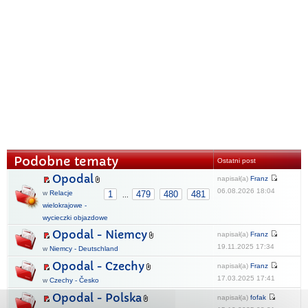
Podobne tematy
Ostatni post
Opodal
napisał(a)
Franz
06.08.2026 18:04
w
Relacje
1
479
480
481
...
wielokrajowe -
wycieczki objazdowe
Opodal - Niemcy
napisał(a)
Franz
19.11.2025 17:34
w
Niemcy - Deutschland
Opodal - Czechy
napisał(a)
Franz
17.03.2025 17:41
w
Czechy - Česko
Opodal - Polska
napisał(a)
fofak