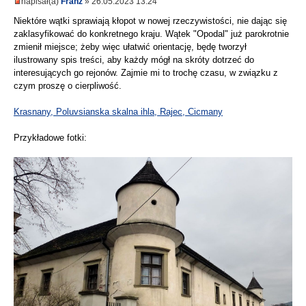
napisał(a)
Franz
» 26.05.2023 13:24
Niektóre wątki sprawiają kłopot w nowej rzeczywistości, nie dając się
zaklasyfikować do konkretnego kraju. Wątek "Opodal" już parokrotnie
zmienił miejsce; żeby więc ułatwić orientację, będę tworzył
ilustrowany spis treści, aby każdy mógł na skróty dotrzeć do
interesujących go rejonów. Zajmie mi to trochę czasu, w związku z
czym proszę o cierpliwość.
Krasnany, Poluvsianska skalna ihla, Rajec, Cicmany
Przykładowe fotki: