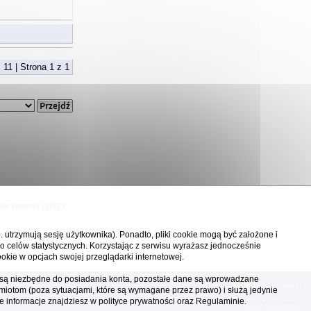
 11 | Strona
1
z
1
zas zimowy) [
DST
]
p. utrzymują sesję użytkownika). Ponadto, pliki cookie mogą być założone i
o celów statystycznych. Korzystając z serwisu wyrażasz jednocześnie
okie w opcjach swojej przeglądarki internetowej.
ka są niezbędne do posiadania konta, pozostałe dane są wprowadzane
[
reklama
] [
kontakt
]
miotom (poza sytuacjami, które są wymagane przez prawo) i służą jedynie
ia, te pliki gromadzą na Twoim komputerze dane ułatwiające korzystanie z serwisu; więcej informacji w
e informacje znajdziesz w
polityce prywatności
oraz Regulaminie.
polityce prywatności
.