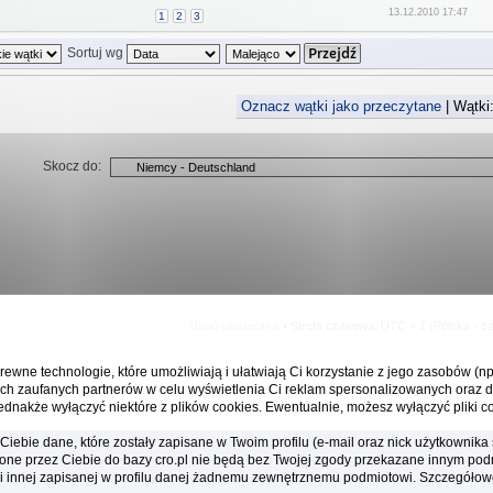
13.12.2010 17:47
1
2
3
Sortuj wg
Oznacz wątki jako przeczytane
| Wątki:
Skocz do:
Usuń ciasteczka
• Strefa czasowa: UTC + 1 (Polska - c
rewne technologie, które umożliwiają i ułatwiają Ci korzystanie z jego zasobów (n
ch zaufanych partnerów w celu wyświetlenia Ci reklam spersonalizowanych oraz d
ednakże wyłączyć niektóre z plików cookies. Ewentualnie, możesz wyłączyć pliki co
iebie dane, które zostały zapisane w Twoim profilu (e-mail oraz nick użytkowni
one przez Ciebie do bazy cro.pl nie będą bez Twojej zgody przekazane innym pod
Platforma cro.pl© Chorwacja online™ wykorzystuje cookies do prawidłowego działan
ani innej zapisanej w profilu danej żadnemu zewnętrznemu podmiotowi. Szczegółow