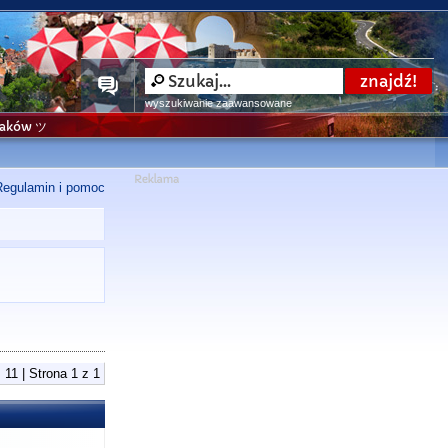
wyszukiwanie zaawansowane
niaków ツ
Regulamin i pomoc
 11 | Strona
1
z
1