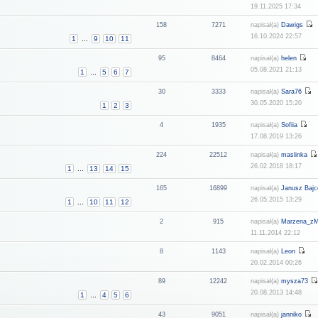
19.11.2025 17:34
158
7271
napisał(a)
Dawigs
16.10.2024 22:57
1
...
9
10
11
95
8464
napisał(a)
helen
05.08.2021 21:13
1
...
5
6
7
30
3333
napisał(a)
Sara76
30.05.2020 15:20
1
2
3
4
1935
napisał(a)
Sofiia
17.08.2019 13:26
224
22512
napisał(a)
maslinka
26.02.2018 18:17
1
...
13
14
15
165
16899
napisał(a)
Janusz Bajc
26.05.2015 13:29
1
...
10
11
12
2
915
napisał(a)
Marzena_z
11.11.2014 22:12
8
1143
napisał(a)
Leon
20.02.2014 00:26
89
12242
napisał(a)
mysza73
20.08.2013 14:48
1
...
4
5
6
43
9051
napisał(a)
janniko