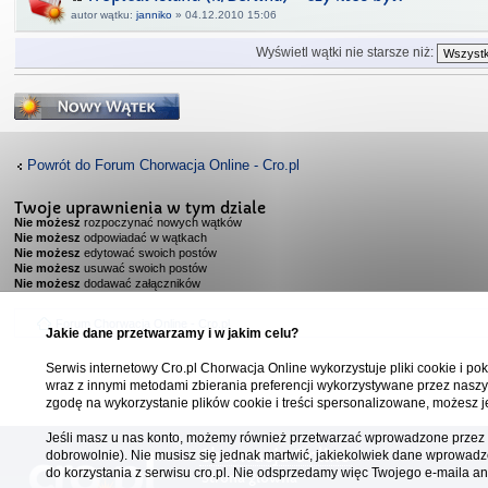
autor wątku:
janniko
» 04.12.2010 15:06
Wyświetl wątki nie starsze niż:
Napisz wątek
Powrót do Forum Chorwacja Online - Cro.pl
Twoje uprawnienia w tym dziale
Nie możesz
rozpoczynać nowych wątków
Nie możesz
odpowiadać w wątkach
Nie możesz
edytować swoich postów
Nie możesz
usuwać swoich postów
Nie możesz
dodawać załączników
Forum Chorwacja Online - Cro.pl
Jakie dane przetwarzamy i w jakim celu?
Serwis internetowy Cro.pl Chorwacja Online wykorzystuje pliki cookie i pok
wraz z innymi metodami zbierania preferencji wykorzystywane przez naszy
zgodę na wykorzystanie plików cookie i treści spersonalizowane, możesz j
Jeśli masz u nas konto, możemy również przetwarzać wprowadzone przez C
Chorwacja Online
dobrowolnie). Nie musisz się jednak martwić, jakiekolwiek dane wprowadz
do korzystania z serwisu cro.pl. Nie odsprzedamy więc Twojego e-maila 
Strona główna