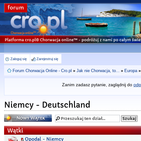
forum
Platforma cro.pl© Chorwacja online™
- podróżuj z nami po całym świe
Zaloguj się
Zarejestruj się
Forum Chorwacja Online - Cro.pl
»
Jak nie Chorwacja, to...
»
Europa
»
Zanim zadasz pytanie, zaglądnij do
odp
Niemcy - Deutschland
Napisz wątek
Wątki
Opodal - Niemcy