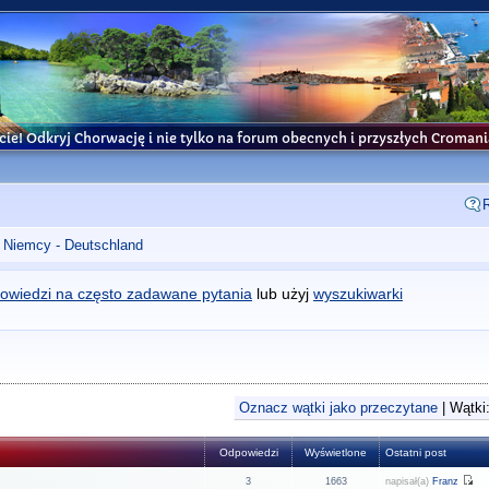
cie! Odkryj Chorwację i nie tylko na forum obecnych i przyszłych Croma
Niemcy - Deutschland
owiedzi na często zadawane pytania
lub użyj
wyszukiwarki
Oznacz wątki jako przeczytane
| Wątki:
Odpowiedzi
Wyświetlone
Ostatni post
3
1663
napisał(a)
Franz