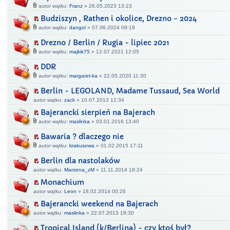
autor wątku:
Franz
» 26.05.2023 13:23
Budziszyn , Rathen i okolice, Drezno - 2024
autor wątku:
dangol
» 07.06.2024 09:19
Drezno / Berlin / Rugia - lipiec 2021
autor wątku:
majkik75
» 12.07.2021 12:05
DDR
autor wątku:
margaret-ka
» 22.05.2020 11:30
Berlin - LEGOLAND, Madame Tussaud, Sea World
autor wątku:
zack
» 10.07.2013 12:34
Bajerancki sierpień na Bajerach
autor wątku:
maslinka
» 03.01.2016 13:40
Bawaria ? dlaczego nie
autor wątku:
krakusowa
» 01.02.2015 17:11
Berlin dla nastolaków
autor wątku:
Marzena_zM
» 11.11.2014 18:24
Monachium
autor wątku:
Leon
» 18.02.2014 00:26
Bajerancki weekend na Bajerach
autor wątku:
maslinka
» 22.07.2013 19:30
Tropical Island (k/Berlina) - czy ktoś był?