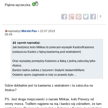
Piękna wycieczka.
napisał(a)
Morski Pas
» 22.07.2019
06:49
ogorek napisał(a):
Jak bedziesz kolo Mitikas to polecam wysepki Kastos/Kalamos
(zwłaszcza Kastos z fajną kawiarnią pod wiatrakiem)
Oraz wysepkę pomiędzy Kalamos a Itaką z jedną zatoczką tylko
Atokos.
Bardzo ładna zatoka z lazurem i białymi skałami/klifami.
Ostatnio sporo żaglowek w niej co prawdz było ...
Gdzie dokładnie jest ta kawiarnia z wiatrakiem i ta zatoczka na
Atokos?
PS. Jest druga miejscowość o nazwie Mitikas, koło Prevezy od
strony morza. Trafiłem najpierw na nią i bardzo się zdziwiłem, że tam