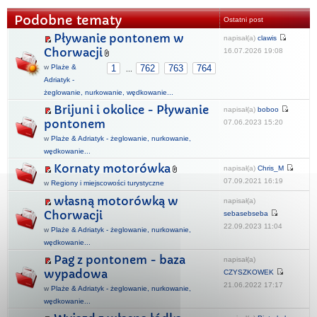
Podobne tematy
Ostatni post
Pływanie pontonem w
napisał(a)
clawis
Chorwacji
16.07.2026 19:08
w
Plaże &
1
762
763
764
...
Adriatyk -
żeglowanie, nurkowanie, wędkowanie...
Brijuni i okolice - Pływanie
napisał(a)
boboo
pontonem
07.06.2023 15:20
w
Plaże & Adriatyk - żeglowanie, nurkowanie,
wędkowanie...
Kornaty motorówka
napisał(a)
Chris_M
07.09.2021 16:19
w
Regiony i miejscowości turystyczne
własną motorówką w
napisał(a)
Chorwacji
sebasebseba
22.09.2023 11:04
w
Plaże & Adriatyk - żeglowanie, nurkowanie,
wędkowanie...
Pag z pontonem - baza
napisał(a)
wypadowa
CZYSZKOWEK
21.06.2022 17:17
w
Plaże & Adriatyk - żeglowanie, nurkowanie,
wędkowanie...