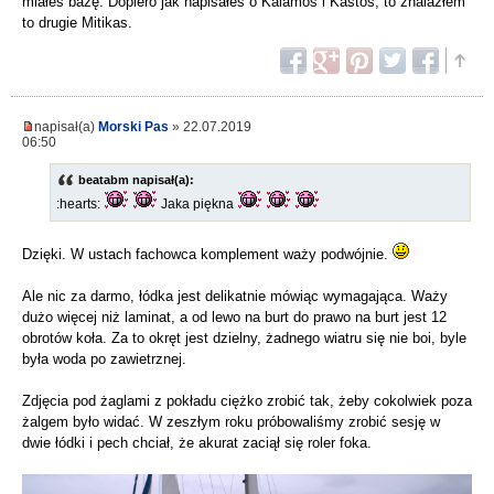
miałeś bazę. Dopiero jak napisałeś o Kalamos i Kastos, to znalazłem
to drugie Mitikas.
napisał(a)
Morski Pas
» 22.07.2019
06:50
beatabm napisał(a):
:hearts:
Jaka piękna
Dzięki. W ustach fachowca komplement waży podwójnie.
Ale nic za darmo, łódka jest delikatnie mówiąc wymagająca. Waży
dużo więcej niż laminat, a od lewo na burt do prawo na burt jest 12
obrotów koła. Za to okręt jest dzielny, żadnego wiatru się nie boi, byle
była woda po zawietrznej.
Zdjęcia pod żaglami z pokładu ciężko zrobić tak, żeby cokolwiek poza
żalgem było widać. W zeszłym roku próbowaliśmy zrobić sesję w
dwie łódki i pech chciał, że akurat zaciął się roler foka.