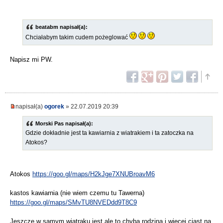
beatabm napisał(a):
Chciałabym takim cudem pożeglować
Napisz mi PW.
napisał(a)
ogorek
» 22.07.2019 20:39
Morski Pas napisał(a):
Gdzie dokładnie jest ta kawiarnia z wiatrakiem i ta zatoczka na
Atokos?
Atokos
https://goo.gl/maps/H2kJge7XNUBroavM6
kastos kawiarnia (nie wiem czemu tu Tawerna)
https://goo.gl/maps/SMvTU8NVEDdd9T8C9
Jeszcze w samym wiatraku jest ale to chyba rodzina i wiecej ciast na