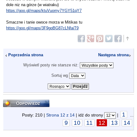
dole niz na górze (w wiatraku)
https://goo.gl/maps/ktuVuomy7YGY51qY7
Smaczne i tanie owoce morza w Mitikas tu
https://goo.gl/maps/3F9gqBG87cLNfaiT9
Poprzednia strona
Następna strona
Wyświetl posty nie starsze niż:
Sortuj wg
Odpowiedz
1
Posty: 210 |
Strona
12
z
14
| idź do strony
|
...
9
10
11
12
13
14