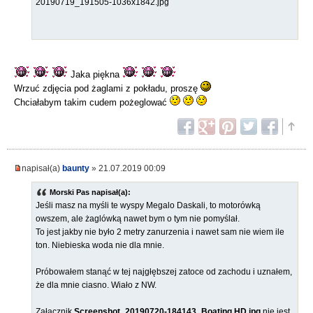
20190719_191505-1036x1842.jpg
Jaka piękna
Wrzuć zdjęcia pod żaglami z pokładu, proszę
Chciałabym takim cudem pożeglować
napisał(a)
baunty
» 21.07.2019 00:09
Morski Pas napisał(a):
Jeśli masz na myśli te wyspy Megalo Daskali, to motorówką
owszem, ale żaglówką nawet bym o tym nie pomyślał.
To jest jakby nie było 2 metry zanurzenia i nawet sam nie wiem ile
ton. Niebieska woda nie dla mnie.
Próbowałem stanąć w tej najgłębszej zatoce od zachodu i uznałem,
że dla mnie ciasno. Wiało z NW.
Załącznik
Screenshot_20190720-184143_Boating HD.jpg
nie jest