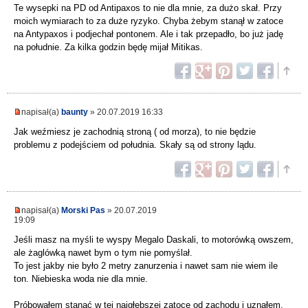
Te wysepki na PD od Antipaxos to nie dla mnie, za dużo skał. Przy
moich wymiarach to za duże ryzyko. Chyba żebym stanął w zatoce
na Antypaxos i podjechał pontonem. Ale i tak przepadło, bo już jadę
na południe. Za kilka godzin będę mijał Mitikas.
napisał(a)
baunty
» 20.07.2019 16:33
Jak weźmiesz je zachodnią stroną ( od morza), to nie będzie
problemu z podejściem od południa. Skały są od strony lądu.
napisał(a)
Morski Pas
» 20.07.2019
19:09
Jeśli masz na myśli te wyspy Megalo Daskali, to motorówką owszem,
ale żaglówką nawet bym o tym nie pomyślał.
To jest jakby nie było 2 metry zanurzenia i nawet sam nie wiem ile
ton. Niebieska woda nie dla mnie.
Próbowałem stanąć w tej najgłębszej zatoce od zachodu i uznałem,