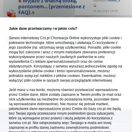
Wyjazd z własną łódką,
napisał(a)
Piotrek_k
pontonem... (przeniesione z
26.08.2024 19:50
FAQ).
w
Plaże & Adriatyk -
1
34
35
36
...
żeglowanie,
Jakie dane przetwarzamy i w jakim celu?
nurkowanie, wędkowanie...
Siódmy raz w Stronę Grecji.
napisał(a)
599
Serwis internetowy Cro.pl Chorwacja Online wykorzystuje pliki cookie i
17.10.2021 22:33
pokrewne technologie, które umożliwiają i ułatwiają Ci korzystanie z
w
Grecja - Ελλάδα
1
12
13
14
...
jego zasobów (np. utrzymują sesję użytkownika). Ponadto, pliki cookie
mogą być założone i wraz z innymi metodami zbierania preferencji
wykorzystywane przez naszych zaufanych partnerów w celu
Forum Chorwacja Online - Cro.pl
wyświetlenia Ci reklam spersonalizowanych oraz do celów
statystycznych. Korzystając z serwisu wyrażasz jednocześnie zgodę na
Usuń ciasteczka
• Strefa czasowa: UTC + 1 (Polska - czas zimowy) [
DST
]
wykorzystanie plików cookie i treści spersonalizowane, możesz
jednakże wyłączyć niektóre z plików cookies. Ewentualnie, możesz
wyłączyć pliki cookie w opcjach swojej przeglądarki internetowej.
Jeśli masz u nas konto, możemy również przetwarzać wprowadzone
przez Ciebie dane, które zostały zapisane w Twoim profilu (e-mail oraz
nick użytkownika są niezbędne do posiadania konta, pozostałe dane
są wprowadzane dobrowolnie). Nie musisz się jednak martwić,
jakiekolwiek dane wprowadzone przez Ciebie do bazy cro.pl nie będą
bez Twojej zgody przekazane innym podmiotom (poza sytuacjami,
które są wymagane przez prawo) i służą jedynie do korzystania z
[
reklama
] [
kontakt
]
serwisu cro.pl. Nie odsprzedamy więc Twojego e-maila ani innej
Platforma cro.pl© Chorwacja online™ wykorzystuje cookies do prawidłowego działania, te pliki
zapisanej w profilu danej żadnemu zewnętrznemu podmiotowi.
gromadzą na Twoim komputerze dane ułatwiające korzystanie z serwisu; więcej informacji w
polityce prywatności
.