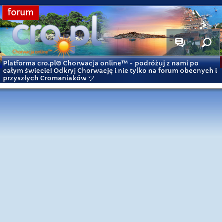
forum
Platforma cro.pl© Chorwacja online™
- podróżuj z nami po
całym świecie! Odkryj Chorwację i nie tylko na forum obecnych i
przyszłych Cromaniaków ツ