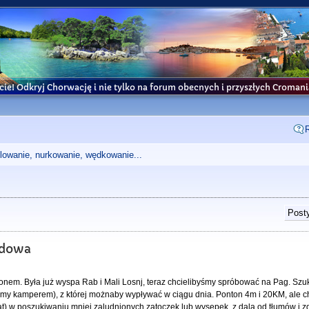
cie! Odkryj Chorwację i nie tylko na forum obecnych i przyszłych Croma
glowanie, nurkowanie, wędkowanie...
Posty
adowa
ontonem. Była już wyspa Rab i Mali Losnj, teraz chcielibyśmy spróbować na Pag. S
my kamperem), z której możnaby wypływać w ciągu dnia. Ponton 4m i 20KM, ale c
lat) w poszukiwaniu mniej zaludnionych zatoczek lub wysepek, z dala od tłumów i zg