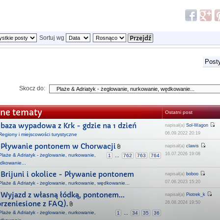
Sortuj wg
Posty
Skocz do:
ne tematy
Ostatni post
baza wypadowa z Krk - gdzie na 1 dzień
napisał(a)
Sol-Wagon
06.09.2022 20:19
Regiony i miejscowości turystyczne
Pływanie pontonem w Chorwacji
napisał(a)
clawis
16.07.2026 19:08
Plaże & Adriatyk - żeglowanie, nurkowanie,
1
...
762
763
764
dkowanie...
Brijuni i okolice - Pływanie pontonem
napisał(a)
boboo
07.06.2023 15:20
Plaże & Adriatyk - żeglowanie, nurkowanie, wędkowanie...
Wyjazd z własną łódką, pontonem...
napisał(a)
Piotrek_k
przeniesione z FAQ).
26.08.2024 19:50
Plaże & Adriatyk - żeglowanie, nurkowanie,
1
...
34
35
36