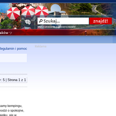
wyszukiwanie zaawansowane
niaków ツ
Regulamin i pomoc
: 5 | Strona
1
z
1
zukamy kempingu,
hodzi o spokojne,
iełku, ale w