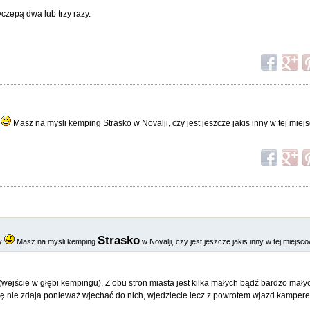
czepą dwa lub trzy razy.
y
Masz na mysli kemping Strasko w Novalji, czy jest jeszcze jakis inny w tej mie
Strasko
my
Masz na mysli kemping
w Novalji, czy jest jeszcze jakis inny w tej miejsc
wejście w głębi kempingu). Z obu stron miasta jest kilka małych bądź bardzo ma
ę nie zdaja ponieważ wjechać do nich, wjedziecie lecz z powrotem wjazd kampe