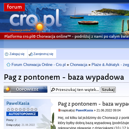
forum
Platforma cro.pl© Chorwacja online™
- podróżuj z nami po całym świe
Zaloguj się
Zarejestruj się
Forum Chorwacja Online - Cro.pl
»
Chorwacja
»
Plaże & Adriatyk - że
Pag z pontonem - baza wypadowa
Odpowiedz
PawelKasia
Pag z pontonem - baza wyp
napisał(a)
PawelKasia
» 21.06.2022 09:04
Hej, od kilku lat jeździmy do Chorwacji z p
Posty:
2
który byłby dobrą bazą wypadową (podróżuje
Dołączył(a):
21.06.2022
rekreacyjne pływanie z dzieciakami (10 i 12 