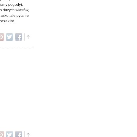
miany pogody).
ko duzych wiatrów,
rasko, ale pytanie
oczek itd.