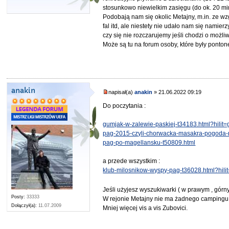
stosunkowo niewielkim zasięgu (do ok. 20 mi
Podobają nam się okolic Metajny, m.in. ze wz
fal itd, ale niestety nie udało nam się nami
czy się nie rozczarujemy jeśli chodzi o możl
Może są tu na forum osoby, które były ponto
anakin
napisał(a)
anakin
» 21.06.2022 09:19
Do poczytania :
gumjak-w-zalewie-paskiej-t34183.html?hilit
pag-2015-czyli-chorwacka-masakra-pogoda-
pag-po-magellansku-t50809.html
a przede wszystkim :
klub-milosnikow-wyspy-pag-t36028.html?hil
Jeśli użyjesz wyszukiwarki ( w prawym , górny
Posty:
33333
W rejonie Metajny nie ma żadnego campingu
Dołączył(a):
11.07.2009
Mniej więcej vis a vis Zubovici.