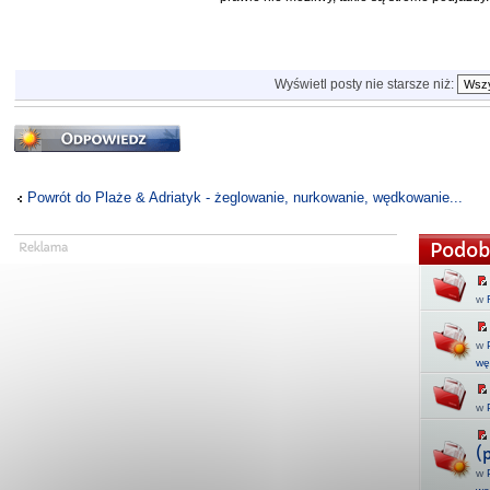
Wyświetl posty nie starsze niż:
Odpowiedz
Powrót do Plaże & Adriatyk - żeglowanie, nurkowanie, wędkowanie...
Podob
w
w
wę
w
(
w