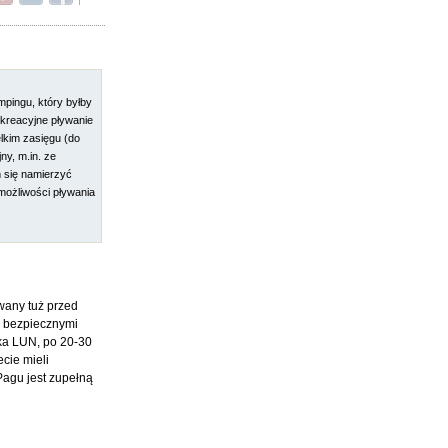
mpingu, który byłby
kreacyjne pływanie
elkim zasięgu (do
ny, m.in. ze
m się namierzyć
 możliwości pływania
wany tuż przed
i bezpiecznymi
zka LUN, po 20-30
cie mieli
Pagu jest zupełną