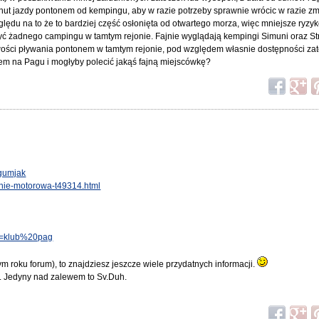
nut jazdy pontonem od kempingu, aby w razie potrzeby sprawnie wrócic w razie z
ględu na to że to bardziej część osłonięta od otwartego morza, więc mniejsze ryzy
erzyć żadnego campingu w tamtym rejonie. Fajnie wyglądają kempingi Simuni oraz St
iwości pływania pontonem w tamtym rejonie, pod względem własnie dostępności zat
nem na Pagu i mogłyby polecić jakąś fajną miejscówkę?
=gumjak
nie-motorowa-t49314.html
it=klub%20pag
m roku forum), to znajdziesz jeszcze wiele przydatnych informacji.
. Jedyny nad zalewem to Sv.Duh.