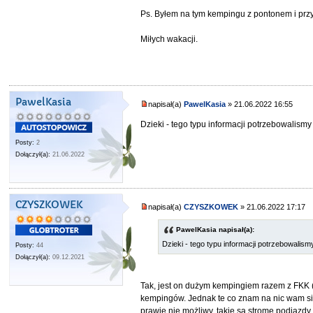
Ps. Byłem na tym kempingu z pontonem i przy
Miłych wakacji.
PawelKasia
napisał(a)
PawelKasia
» 21.06.2022 16:55
Dzieki - tego typu informacji potrzebowalism
Posty:
2
Dołączył(a):
21.06.2022
CZYSZKOWEK
napisał(a)
CZYSZKOWEK
» 21.06.2022 17:17
PawelKasia napisał(a):
Dzieki - tego typu informacji potrzebowalis
Posty:
44
Dołączył(a):
09.12.2021
Tak, jest on dużym kempingiem razem z FKK (
kempingów. Jednak te co znam na nic wam si
prawie nie możliwy, takie są strome podjazdy.