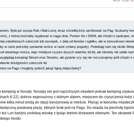
ontonem. Była już wyspa Rab i Mali Losnj, teraz chcielibyśmy spróbować na Pag. Szukamy ke
), z której możnaby wypływać w ciągu dnia. Ponton 4m i 20KM, ale chodzi o spokojne, re
mniej zaludnionych zatoczek lub wysepek, z dala od tłumów i zgiełku, ale w stosunkowo niewi
by w razie potrzeby sprawnie wrócic w razie zmiany pogody). Podobają nam się okolic Metaj
 od otwartego morza, więc mniejsze ryzyko duzych wiatrów, fal itd, ale niestety nie udało na
yglądają kempingi Simuni oraz Strasko, ale pytanie czy się nie rozczarujemy jeśli chodzi o
łasnie dostępności zatoczek itd.
onem na Pagu i mogłyby polecić jakąś fajną miejscówkę?
 kemping w Novalji. Novalja nie jest najcichszym miastem jednak kemping usytuo
inach 6-22), dobrze wyposażony z dobrym slipem, miejscem do czyszczenia łodzi 
nie kilka minut wodą do stacji benzynowej w mieście. Płynąc w kierunku miastec
ntastyczną piaskową plażę, których brak jest na Pagu. Do miasta na piechotę będzie
 też Lun bardzo urokliwą wioskę z tysiąc letnimi drzewami oliwnymi. Ten skrawek 
skiego mostu.