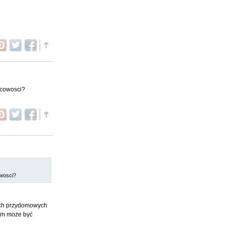
jscowosci?
owosci?
łych przydomowych
rem może być