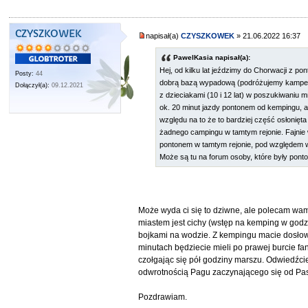
CZYSZKOWEK
napisał(a)
CZYSZKOWEK
» 21.06.2022 16:37
PawelKasia napisał(a):
Hej, od kilku lat jeździmy do Chorwacji z p
Posty:
44
dobrą bazą wypadową (podróżujemy kamperem
Dołączył(a):
09.12.2021
z dzieciakami (10 i 12 lat) w poszukiwaniu 
ok. 20 minut jazdy pontonem od kempingu, a
względu na to że to bardziej część osłonięta
żadnego campingu w tamtym rejonie. Fajnie w
pontonem w tamtym rejonie, pod względem w
Może są tu na forum osoby, które były pont
Może wyda ci się to dziwne, ale polecam wam
miastem jest cichy (wstęp na kemping w godz
bojkami na wodzie. Z kempingu macie dosłow
minutach będziecie mieli po prawej burcie fa
czołgając się pół godziny marszu. Odwiedźcie
odwrotnością Pagu zaczynającego się od Pa
Pozdrawiam.