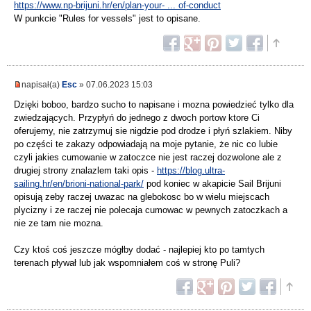
https://www.np-brijuni.hr/en/plan-your- ... of-conduct
W punkcie "Rules for vessels" jest to opisane.
napisał(a)
Esc
» 07.06.2023 15:03
Dzięki boboo, bardzo sucho to napisane i mozna powiedzieć tylko dla
zwiedzających. Przypłyń do jednego z dwoch portow ktore Ci
oferujemy, nie zatrzymuj sie nigdzie pod drodze i płyń szlakiem. Niby
po części te zakazy odpowiadają na moje pytanie, że nic co lubie
czyli jakies cumowanie w zatoczce nie jest raczej dozwolone ale z
drugiej strony znalazlem taki opis -
https://blog.ultra-
sailing.hr/en/brioni-national-park/
pod koniec w akapicie Sail Brijuni
opisują zeby raczej uwazac na glebokosc bo w wielu miejscach
plycizny i ze raczej nie polecaja cumowac w pewnych zatoczkach a
nie ze tam nie mozna.
Czy ktoś coś jeszcze mógłby dodać - najlepiej kto po tamtych
terenach pływał lub jak wspomniałem coś w stronę Puli?