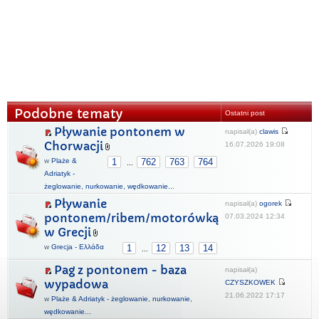
Podobne tematy
Ostatni post
Pływanie pontonem w
napisał(a)
clawis
Chorwacji
16.07.2026 19:08
w
Plaże &
1
762
763
764
...
Adriatyk -
żeglowanie, nurkowanie, wędkowanie...
Pływanie
napisał(a)
ogorek
pontonem/ribem/motorówką
07.03.2024 12:34
w Grecji
w
Grecja - Ελλάδα
1
12
13
14
...
Pag z pontonem - baza
napisał(a)
wypadowa
CZYSZKOWEK
21.06.2022 17:17
w
Plaże & Adriatyk - żeglowanie, nurkowanie,
wędkowanie...