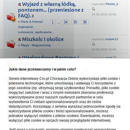
Wyjazd z własną łódką,
napisał(a)
Piotrek_k
pontonem... (przeniesione z
26.08.2024 19:50
FAQ).
w
Plaże & Adriatyk -
1
34
35
36
...
żeglowanie,
nurkowanie, wędkowanie...
Miszkolc i okolice
napisał(a)
empire13
w
Węgry - Magyarország
22.04.2026 15:56
Weekendowe Bergamo i
napisał(a)
piotrf
okolice
28.10.2021 17:48
Jakie dane przetwarzamy i w jakim celu?
w
Włochy - Italia
1
2
3
4
5
Nicea i okolice, co warto?
Serwis internetowy Cro.pl Chorwacja Online wykorzystuje pliki cookie i
napisał(a)
euh
pokrewne technologie, które umożliwiają i ułatwiają Ci korzystanie z
23.01.2024 16:32
w
Francja - France
jego zasobów (np. utrzymują sesję użytkownika). Ponadto, pliki cookie
mogą być założone i wraz z innymi metodami zbierania preferencji
wykorzystywane przez naszych zaufanych partnerów w celu
Forum Chorwacja Online - Cro.pl
wyświetlenia Ci reklam spersonalizowanych oraz do celów
statystycznych. Korzystając z serwisu wyrażasz jednocześnie zgodę na
Usuń ciasteczka
• Strefa czasowa: UTC + 1 (Polska - czas zimowy) [
DST
]
wykorzystanie plików cookie i treści spersonalizowane, możesz
jednakże wyłączyć niektóre z plików cookies. Ewentualnie, możesz
wyłączyć pliki cookie w opcjach swojej przeglądarki internetowej.
Jeśli masz u nas konto, możemy również przetwarzać wprowadzone