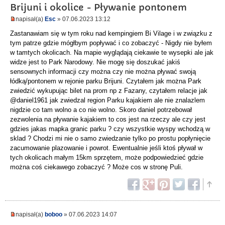
Brijuni i okolice - Pływanie pontonem
napisał(a)
Esc
» 07.06.2023 13:12
Zastanawiam się w tym roku nad kempingiem Bi Vilage i w związku z
tym patrze gdzie mógłbym popływać i co zobaczyć - Nigdy nie byłem
w tamtych okolicach. Na mapie wyglądają ciekawie te wysepki ale jak
widze jest to Park Narodowy. Nie mogę się doszukać jakiś
sensownych informacji czy można czy nie można pływać swoją
łódką/pontonem w rejonie parku Brijuni. Czytałem jak można Park
zwiedzić wykupując bilet na prom np z Fazany, czytałem relacje jak
@daniel1961 jak zwiedzal region Parku kajakiem ale nie znalazlem
nigdzie co tam wolno a co nie wolno. Skoro daniel potrzebował
zezwolenia na pływanie kajakiem to cos jest na rzeczy ale czy jest
gdzies jakas mapka granic parku ? czy wszystkie wyspy wchodzą w
sklad ? Chodzi mi nie o samo zwiedzanie tylko po prostu popłynięcie
zacumowanie plazowanie i powrot. Ewentualnie jeśli ktoś pływał w
tych okolicach małym 15km sprzętem, może podpowiedzieć gdzie
można coś ciekawego zobaczyć ? Może cos w stronę Puli.
napisał(a)
boboo
» 07.06.2023 14:07