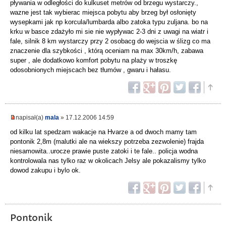
pływania w odległości do kulkuset metrów od brzegu wystarczy.,
wazne jest tak wybierac miejsca pobytu aby brzeg był osłonięty
wysepkami jak np korcula/lumbarda albo zatoka typu zuljana. bo na
krku w basce zdażyło mi sie nie wypływac 2-3 dni z uwagi na wiatr i
fale, silnik 8 km wystarczy przy 2 osobacg do wejscia w ślizg co ma
znaczenie dla szybkości , którą oceniam na max 30km/h, zabawa
super , ale dodatkowo komfort pobytu na plaży w troszkę
odosobnionych miejscach bez tłumów , gwaru i hałasu.
napisał(a)
mala
» 17.12.2006 14:59
od kilku lat spedzam wakacje na Hvarze a od dwoch mamy tam
pontonik 2,8m (malutki ale na wiekszy potrzeba zezwolenie) frajda
niesamowita..urocze prawie puste zatoki i te fale.. policja wodna
kontrolowala nas tylko raz w okolicach Jelsy ale pokazalismy tylko
dowod zakupu i bylo ok.
Pontonik