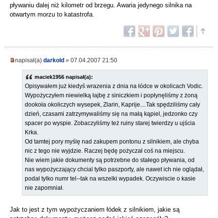
pływaniu dalej niż kilometr od brzegu. Awaria jedynego silnika na
otwartym morzu to katastrofa.
napisał(a)
darkold
» 07.04.2007 21:50
maciek1956 napisał(a):
Opisywałem już kiedyś wrazenia z dnia na łódce w okolicach Vodic.
Wypożyczyłem niewielką łajbę z siniczkiem i popłynęliśmy z żoną
dookoła okoliczych wysepek, Zlarin, Kaprije....Tak spędziliśmy cały
dzień, czasami zatrzymywaliśmy się na małą kąpiel, jedzonko czy
spacer po wyspie. Zobaczyliśmy też ruiny starej twierdzy u ujścia
Krka.
Od tamtej pory myślę nad zakupem pontonu z silnikiem, ale chyba
nic z tego nie wyjdzie. Raczej będę pożyczał coś na miejscu.
Nie wiem jakie dokumenty są potrzebne do stałego pływania, od
nas wypożyczający chcial tylko paszporty, ale nawet ich nie oglądał,
podał tylko numr tel--tak na wszelki wypadek. Oczywiscie o kasie
nie zapomniał.
Jak to jest z tym wypożyczaniem łódek z silnikiem, jakie są