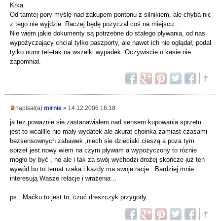
Krka.
Od tamtej pory myślę nad zakupem pontonu z silnikiem, ale chyba nic
z tego nie wyjdzie. Raczej będę pożyczał coś na miejscu.
Nie wiem jakie dokumenty są potrzebne do stałego pływania, od nas
wypożyczający chcial tylko paszporty, ale nawet ich nie oglądał, podał
tylko numr tel--tak na wszelki wypadek. Oczywiscie o kasie nie
zapomniał.
napisał(a)
mirnie
» 14.12.2006 16:18
ja tez powaznie sie zastanawiałem nad sensem kupowania sprzetu
jest to wcalllle nie mały wydatek ale akurat choinka zamiast czasami
bezsensownych zabawek ,niech sie dzieciaki cieszą a poza tym
sprzet jest nowy wiem na czym pływam a wypożyczony to róznie
mogło by być , no ale i tak za swój wychodzi drożej skończe już ten
wywód bo to temat rzeka i każdy ma swoje racje . Bardziej mnie
interesują Wasze relacje i wrażenia ..
ps.. Maćku to jest to, czuć dreszczyk przygody...