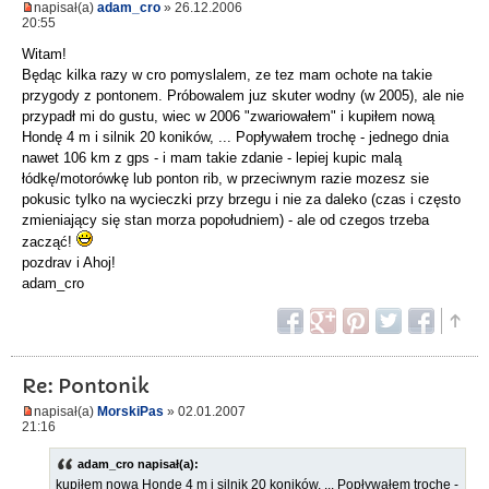
napisał(a)
adam_cro
» 26.12.2006
20:55
Witam!
Będąc kilka razy w cro pomyslalem, ze tez mam ochote na takie
przygody z pontonem. Próbowalem juz skuter wodny (w 2005), ale nie
przypadł mi do gustu, wiec w 2006 "zwariowałem" i kupiłem nową
Hondę 4 m i silnik 20 koników, ... Popływałem trochę - jednego dnia
nawet 106 km z gps - i mam takie zdanie - lepiej kupic malą
łódkę/motorówkę lub ponton rib, w przeciwnym razie mozesz sie
pokusic tylko na wycieczki przy brzegu i nie za daleko (czas i często
zmieniający się stan morza popołudniem) - ale od czegos trzeba
zacząć!
pozdrav i Ahoj!
adam_cro
Re: Pontonik
napisał(a)
MorskiPas
» 02.01.2007
21:16
adam_cro napisał(a):
kupiłem nową Hondę 4 m i silnik 20 koników, ... Popływałem trochę -