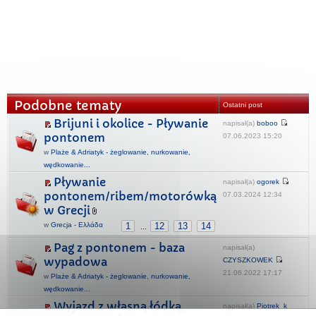
Podobne tematy
Ostatni post
Brijuni i okolice - Pływanie
napisał(a)
boboo
pontonem
07.06.2023 15:20
w
Plaże & Adriatyk - żeglowanie, nurkowanie,
wędkowanie...
Pływanie
napisał(a)
ogorek
pontonem/ribem/motorówką
07.03.2024 12:34
w Grecji
w
Grecja - Ελλάδα
1
12
13
14
...
Pag z pontonem - baza
napisał(a)
wypadowa
CZYSZKOWEK
21.06.2022 17:17
w
Plaże & Adriatyk - żeglowanie, nurkowanie,
wędkowanie...
Wyjazd z własną łódką,
napisał(a)
Piotrek_k