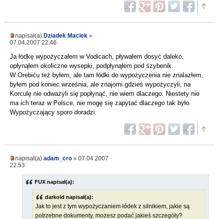
napisał(a)
Dziadek Maciek
»
07.04.2007 22:46
Ja łódkę wypożyczałem w Vodicach, pływałem dosyć daleko,
opłynąłem okoliczne wysepki, podpłynąłem pod śzybenik.
W Orebiću też byłem, ale tam łódki do wypożyczenia nie znalazłem,
byłem pod koniec września, ale znajomi gdzieś wypożyczyli, na
Korculę nie odważyli się popłynąć, nie wiem dlaczego. Niestety nie
ma ich teraz w Polsce, nie mogę się zapytać dlaczego tak było.
Wypożyczający sporo doradzi.
napisał(a)
adam_cro
» 07.04.2007
22:53
FUX napisał(a):
darkold napisał(a):
Jak to jest z tym wypożyczaniem łódek z silnikiem, jakie są
potrzebne dokumenty, możesz podać jakieś szczegóły?