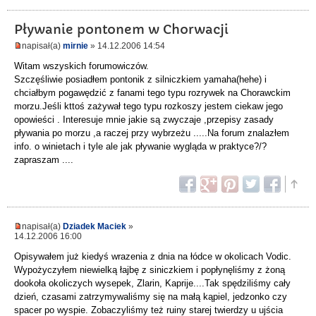
Pływanie pontonem w Chorwacji
napisał(a)
mirnie
» 14.12.2006 14:54
Witam wszyskich forumowiczów.
Szczęśliwie posiadłem pontonik z silniczkiem yamaha(hehe) i
chciałbym pogawędzić z fanami tego typu rozrywek na Chorawckim
morzu.Jeśli kttoś zażywał tego typu rozkoszy jestem ciekaw jego
opowieści . Interesuje mnie jakie są zwyczaje ,przepisy zasady
pływania po morzu ,a raczej przy wybrzeżu .....Na forum znalazłem
info. o winietach i tyle ale jak pływanie wygląda w praktyce?/?
zapraszam ....
napisał(a)
Dziadek Maciek
»
14.12.2006 16:00
Opisywałem już kiedyś wrazenia z dnia na łódce w okolicach Vodic.
Wypożyczyłem niewielką łajbę z siniczkiem i popłynęliśmy z żoną
dookoła okoliczych wysepek, Zlarin, Kaprije....Tak spędziliśmy cały
dzień, czasami zatrzymywaliśmy się na małą kąpiel, jedzonko czy
spacer po wyspie. Zobaczyliśmy też ruiny starej twierdzy u ujścia