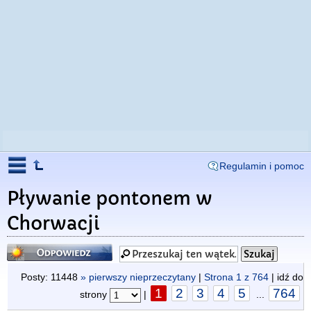
Regulamin i pomoc
Pływanie pontonem w
Chorwacji
Odpowiedz
Posty: 11448
» pierwszy nieprzeczytany
|
Strona
1
z
764
| idź do
1
2
3
4
5
764
strony
|
...