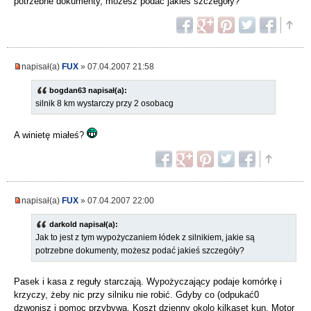
potrzebne dokumenty, możesz podać jakieś szczegóły?
napisał(a)
FUX
» 07.04.2007 21:58
bogdan63 napisał(a):
silnik 8 km wystarczy przy 2 osobacg
A winietę miałeś?
napisał(a)
FUX
» 07.04.2007 22:00
darkold napisał(a):
Jak to jest z tym wypożyczaniem łódek z silnikiem, jakie są
potrzebne dokumenty, możesz podać jakieś szczegóły?
Pasek i kasa z reguły starczają. Wypożyczający podaje komórkę i
krzyczy, żeby nic przy silniku nie robić. Gdyby co (odpukać0
dzwonisz i pomoc przybywa. Koszt dzienny okolo kilkaset kun. Motor