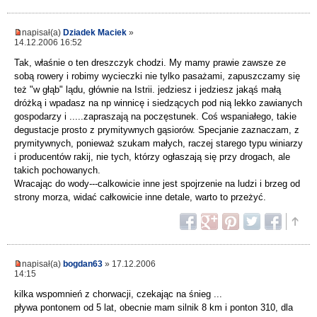
napisał(a)
Dziadek Maciek
»
14.12.2006 16:52
Tak, właśnie o ten dreszczyk chodzi. My mamy prawie zawsze ze
sobą rowery i robimy wycieczki nie tylko pasażami, zapuszczamy się
też "w głąb" lądu, głównie na Istrii. jedziesz i jedziesz jakąś małą
dróżką i wpadasz na np winnicę i siedzących pod nią lekko zawianych
gospodarzy i .....zapraszają na poczęstunek. Coś wspaniałego, takie
degustacje prosto z prymitywnych gąsiorów. Specjanie zaznaczam, z
prymitywnych, ponieważ szukam małych, raczej starego typu winiarzy
i producentów rakij, nie tych, którzy ogłaszają się przy drogach, ale
takich pochowanych.
Wracając do wody---calkowicie inne jest spojrzenie na ludzi i brzeg od
strony morza, widać całkowicie inne detale, warto to przeżyć.
napisał(a)
bogdan63
» 17.12.2006
14:15
kilka wspomnień z chorwacji, czekając na śnieg ...
pływa pontonem od 5 lat, obecnie mam silnik 8 km i ponton 310, dla