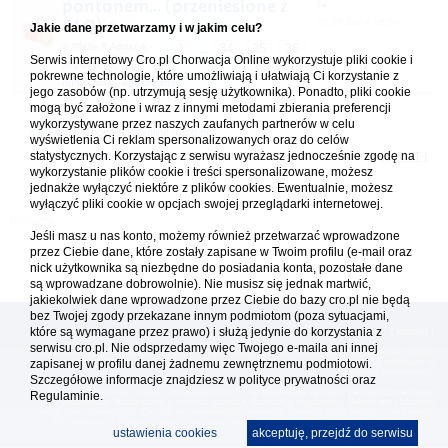
pontonem... (przeniesione z
26.08.2024 19:50
FAQ).
Jakie dane przetwarzamy i w jakim celu?
w
Plaże & Adriatyk -
1
34
35
36
...
Serwis internetowy Cro.pl Chorwacja Online wykorzystuje pliki cookie i
żeglowanie,
pokrewne technologie, które umożliwiają i ułatwiają Ci korzystanie z
nurkowanie, wędkowanie...
jego zasobów (np. utrzymują sesję użytkownika). Ponadto, pliki cookie
mogą być założone i wraz z innymi metodami zbierania preferencji
wykorzystywane przez naszych zaufanych partnerów w celu
Forum Chorwacja Online - Cro.pl
wyświetlenia Ci reklam spersonalizowanych oraz do celów
statystycznych. Korzystając z serwisu wyrażasz jednocześnie zgodę na
Usuń ciasteczka
• Strefa czasowa: UTC + 1 (Polska - czas zimowy) [
DST
]
wykorzystanie plików cookie i treści spersonalizowane, możesz
jednakże wyłączyć niektóre z plików cookies. Ewentualnie, możesz
wyłączyć pliki cookie w opcjach swojej przeglądarki internetowej.
Jeśli masz u nas konto, możemy również przetwarzać wprowadzone
przez Ciebie dane, które zostały zapisane w Twoim profilu (e-mail oraz
nick użytkownika są niezbędne do posiadania konta, pozostałe dane
są wprowadzane dobrowolnie). Nie musisz się jednak martwić,
jakiekolwiek dane wprowadzone przez Ciebie do bazy cro.pl nie będą
bez Twojej zgody przekazane innym podmiotom (poza sytuacjami,
które są wymagane przez prawo) i służą jedynie do korzystania z
[
reklama
] [
kontakt
]
serwisu cro.pl. Nie odsprzedamy więc Twojego e-maila ani innej
Platforma cro.pl© Chorwacja online™ wykorzystuje cookies do prawidłowego działania, te pliki
zapisanej w profilu danej żadnemu zewnętrznemu podmiotowi.
gromadzą na Twoim komputerze dane ułatwiające korzystanie z serwisu; więcej informacji w
polityce prywatności
.
Szczegółowe informacje znajdziesz w
polityce prywatności
oraz
Redakcja platformy cro.pl© Chorwacja online™ nie odpowiada za treści zamieszczone przez
Regulaminie.
użytkowników. Korzystanie z serwisu oznacza akceptację regulaminu. Serwis ma charakter
wyłącznie informacyjny. Cro.pl© nie reprezentuje interesów żadnego biura podróży, nie zajmuje
się organizacją imprez turystycznych oraz nie odpowiada za treść zamieszczonych reklam.
ustawienia cookies
akceptuję, przejdź do serwisu