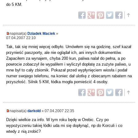
do 5 KM.
napisał(a)
Dziadek Maciek
»
07.04.2007 22:10
Tak, tak się mniej więcej odbyło. Umówłem się na godzinę, szef kazał
przynieść paszporty, ale nie oglądał ich, ani innych dokumentów.
Zapaciłem za wynajem, chyba 200 kun, paliwa nalał do pełna, a po
powrocie zobaczył ile wypaliłem i wyliczył dopłatę za zużyte paliwo, u
mne był to cały zbiornik. Pokazał przed wypłynięciem wiosła i podał
numer swojego telefonu, na koniec dał ulotkę z obiecanym rabatem na
przyszłość. Silnik 5 KM, łódka mogła pomieścić 4 osoby.
napisał(a)
darkold
» 07.04.2007 22:35
Dzięki wielkie za info. W tym roku będę w Orebic. Czy po
wypożyczeniu takiej łódki uda mi się dopłynąć, np do Korculi i co
wtedy z nią zrobić?