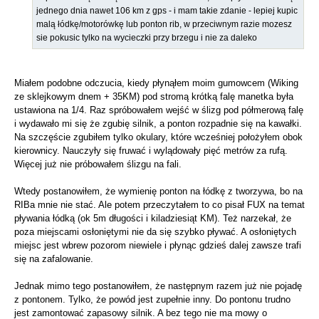
jednego dnia nawet 106 km z gps - i mam takie zdanie - lepiej kupic
malą łódkę/motorówkę lub ponton rib, w przeciwnym razie mozesz
sie pokusic tylko na wycieczki przy brzegu i nie za daleko
Miałem podobne odczucia, kiedy płynąłem moim gumowcem (Wiking
ze sklejkowym dnem + 35KM) pod stromą krótką falę manetka była
ustawiona na 1/4. Raz spróbowałem wejść w ślizg pod półmerową falę
i wydawało mi się że zgubię silnik, a ponton rozpadnie się na kawałki.
Na szczęście zgubiłem tylko okulary, które wcześniej położyłem obok
kierownicy. Nauczyły się fruwać i wylądowały pięć metrów za rufą.
Więcej już nie próbowałem ślizgu na fali.
Wtedy postanowiłem, że wymienię ponton na łódkę z tworzywa, bo na
RIBa mnie nie stać. Ale potem przeczytałem to co pisał FUX na temat
pływania łódką (ok 5m długości i kiladziesiąt KM). Też narzekał, że
poza miejscami osłoniętymi nie da się szybko pływać. A osłoniętych
miejsc jest wbrew pozorom niewiele i płynąc gdzieś dalej zawsze trafi
się na zafalowanie.
Jednak mimo tego postanowiłem, że następnym razem już nie pojadę
z pontonem. Tylko, że powód jest zupełnie inny. Do pontonu trudno
jest zamontować zapasowy silnik. A bez tego nie ma mowy o