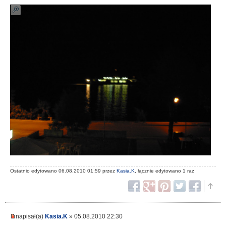
Ostatnio edytowano 06.08.2010 01:59 przez
Kasia.K
, łącznie edytowano 1 raz
napisał(a)
Kasia.K
» 05.08.2010 22:30