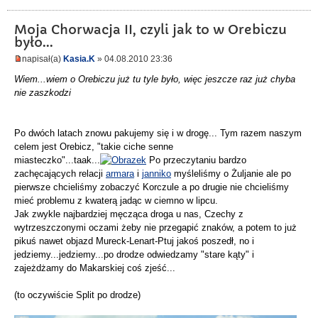
Moja Chorwacja II, czyli jak to w Orebiczu
było...
napisał(a)
Kasia.K
» 04.08.2010 23:36
Wiem...wiem o Orebiczu już tu tyle było, więc jeszcze raz już chyba
nie zaszkodzi
Po dwóch latach znowu pakujemy się i w drogę... Tym razem naszym
celem jest Orebicz, "takie ciche senne
miasteczko"...taak...
Po przeczytaniu bardzo
zachęcających relacji
armara
i
janniko
myśleliśmy o Żuljanie ale po
pierwsze chcieliśmy zobaczyć Korczule a po drugie nie chcieliśmy
mieć problemu z kwaterą jadąc w ciemno w lipcu.
Jak zwykle najbardziej męcząca droga u nas, Czechy z
wytrzeszczonymi oczami żeby nie przegapić znaków, a potem to już
pikuś nawet objazd Mureck-Lenart-Ptuj jakoś poszedł, no i
jedziemy...jedziemy...po drodze odwiedzamy "stare kąty" i
zajeżdżamy do Makarskiej coś zjeść...
(to oczywiście Split po drodze)