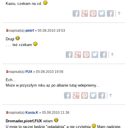
Kasiu, czekam na cd.
napisał(a)
piotrf
» 05.08.2010 19:53
Drugi
. . . też czekam
napisał(a)
FUX
» 05.08.2010 19:56
Ech...
Może w przyszłym roku az po albanie tutaj wdepniemy...
napisał(a)
Kasia.K
» 05.08.2010 21:36
Dromader,piotrf,FUX
witam
U mnie to raczej będzie "oglądalnia" a nie czytelnia
Mam nadzieje,