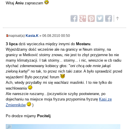
Witaj
Aniu
zapraszam
napisał(a)
Kasia.K
» 06.08.2010 00:50
3 lipca
dziś wycieczka między innymi do
Mostaru
.
Wyjeżdżamy dość wcześnie ale na granicy w Neum stoimy, na
granicy w Metković stoimy znowu, nie jest to zbyt przyjemne bo nie
mamy klimatyzacji. I tak stoimy... stoimy... i nic, wreszcie w cb radiu
słychać zdenerwowany kobiecy głos: "
oni chcą ode mnie jakąś
zieloną kartę!
" no tak, to przez nich taki zator. A było sprawdzić przed
wyjazdem! Było poczytać forum
Ach, wtedy przydałby mi się wachlarz maslinki. I to nie tylko do
wachlowania
Ale nareszcie ruszamy...(oczywiście szyby pootwierane, po
dojechaniu na miejsce moja fryzura przypomina fryzurę
Kasi ze
Zmienników
)
Po drodze mijamy
Pocitelj