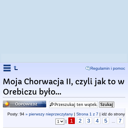
Regulamin i pomoc
Moja Chorwacja II, czyli jak to w
Orebiczu było...
Odpowiedz
Posty: 94
» pierwszy nieprzeczytany
|
Strona
1
z
7
| idź do strony
1
2
3
4
5
7
|
...