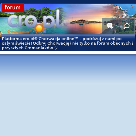
forum
Platforma cro.pl© Chorwacja online™
- podróżuj z nami po
całym świecie! Odkryj Chorwację i nie tylko na forum obecnych i
przyszłych Cromaniaków ツ