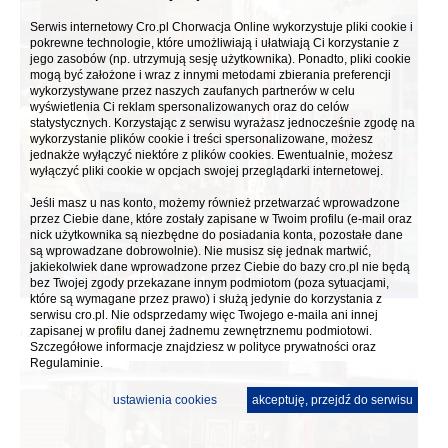
Serwis internetowy Cro.pl Chorwacja Online wykorzystuje pliki cookie i
pokrewne technologie, które umożliwiają i ułatwiają Ci korzystanie z
jego zasobów (np. utrzymują sesję użytkownika). Ponadto, pliki cookie
mogą być założone i wraz z innymi metodami zbierania preferencji
wykorzystywane przez naszych zaufanych partnerów w celu
wyświetlenia Ci reklam spersonalizowanych oraz do celów
statystycznych. Korzystając z serwisu wyrażasz jednocześnie zgodę na
wykorzystanie plików cookie i treści spersonalizowane, możesz
jednakże wyłączyć niektóre z plików cookies. Ewentualnie, możesz
wyłączyć pliki cookie w opcjach swojej przeglądarki internetowej.
Jeśli masz u nas konto, możemy również przetwarzać wprowadzone
przez Ciebie dane, które zostały zapisane w Twoim profilu (e-mail oraz
nick użytkownika są niezbędne do posiadania konta, pozostałe dane
są wprowadzane dobrowolnie). Nie musisz się jednak martwić,
jakiekolwiek dane wprowadzone przez Ciebie do bazy cro.pl nie będą
bez Twojej zgody przekazane innym podmiotom (poza sytuacjami,
które są wymagane przez prawo) i służą jedynie do korzystania z
serwisu cro.pl. Nie odsprzedamy więc Twojego e-maila ani innej
zapisanej w profilu danej żadnemu zewnętrznemu podmiotowi.
i żółto brązowe
Szczegółowe informacje znajdziesz w
polityce prywatności
oraz
Regulaminie.
ustawienia cookies
akceptuję, przejdź do serwisu