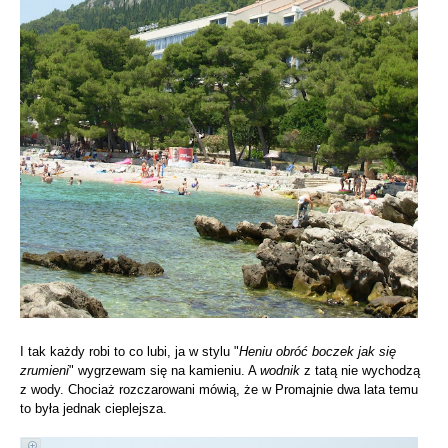
I tak każdy robi to co lubi, ja w stylu "
Heniu obróć boczek jak się
zrumieni
" wygrzewam się na kamieniu. A
wodnik
z tatą nie wychodzą
z wody. Chociaż rozczarowani mówią, że w Promajnie dwa lata temu
to była jednak cieplejsza.