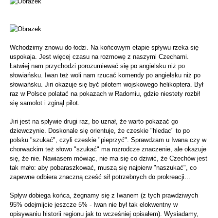
Wchodzimy znowu do łodzi. Na końcowym etapie spływu rzeka się
uspokaja. Jest więcej czasu na rozmowę z naszymi Czechami.
Łatwiej nam przychodzi porozumiewać się po angielsku niż po
słowiańsku. Iwan też woli nam rzucać komendy po angielsku niż po
słowiańsku. Jiri okazuje się być pilotem wojskowego helikoptera. Był
raz w Polsce polatać na pokazach w Radomiu, gdzie niestety rozbił
się samolot i zginął pilot.
Jiri jest na spływie drugi raz, bo uznał, że warto pokazać go
dziewczynie. Doskonale się orientuje, że czeskie "hledac" to po
polsku "szukać", czyli czeskie "pieprzyć". Sprawdzam u Iwana czy w
chorwackim też słowo "szukać" ma rozrodcze znaczenie, ale okazuje
się, że nie. Nawiasem mówiąc, nie ma się co dziwić, że Czechów jest
tak mało: aby pobaraszkować, muszą się najpierw "naszukać", co
zapewne odbiera znaczną cześć sił potrzebnych do prokreacji...
Spływ dobiega końca, żegnamy się z Iwanem (z tych prawdziwych
95% odejmijcie jeszcze 5% - Iwan nie był tak elokwentny w
opisywaniu historii regionu jak to wcześniej opisałem). Wysiadamy,