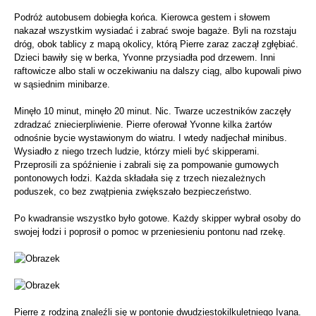
Podróż autobusem dobiegła końca. Kierowca gestem i słowem
nakazał wszystkim wysiadać i zabrać swoje bagaże. Byli na rozstaju
dróg, obok tablicy z mapą okolicy, którą Pierre zaraz zaczął zgłębiać.
Dzieci bawiły się w berka, Yvonne przysiadła pod drzewem. Inni
raftowicze albo stali w oczekiwaniu na dalszy ciąg, albo kupowali piwo
w sąsiednim minibarze.
Minęło 10 minut, minęło 20 minut. Nic. Twarze uczestników zaczęły
zdradzać zniecierpliwienie. Pierre oferował Yvonne kilka żartów
odnośnie bycie wystawionym do wiatru. I wtedy nadjechał minibus.
Wysiadło z niego trzech ludzie, którzy mieli być skipperami.
Przeprosili za spóźnienie i zabrali się za pompowanie gumowych
pontonowych łodzi. Każda składała się z trzech niezależnych
poduszek, co bez zwątpienia zwiększało bezpieczeństwo.
Po kwadransie wszystko było gotowe. Każdy skipper wybrał osoby do
swojej łodzi i poprosił o pomoc w przeniesieniu pontonu nad rzekę.
Pierre z rodziną znaleźli się w pontonie dwudziestokilkuletniego Ivana.