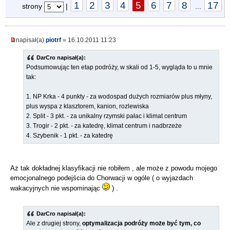
1
2
3
4
5
6
7
8
17
strony
|
...
napisał(a)
piotrf
» 16.10.2011 11:23
DarCro napisał(a):
Podsumowując ten etap podróży, w skali od 1-5, wygląda to u mnie
tak:
1. NP Krka - 4 punkty - za wodospad dużych rozmiarów plus młyny,
plus wyspa z klasztorem, kanion, rozlewiska
2. Split - 3 pkt. - za unikalny rzymski pałac i klimat centrum
3. Trogir - 2 pkt. - za katedrę, klimat centrum i nadbrzeże
4. Szybenik - 1 pkt. - za katedrę
Aż tak dokładnej klasyfikacji nie robiłem , ale może z powodu mojego
emocjonalnego podejścia do Chorwacji w ogóle ( o wyjazdach
wakacyjnych nie wspominając
) .
DarCro napisał(a):
Ale z drugiej strony,
optymalizacja podróży może być tym, co