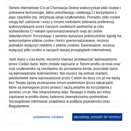
Teraz wystarczy cykać, cykać, cykać.
A nuż coś wyjdzie?
Serwis internetowy Cro.pl Chorwacja Online wykorzystuje pliki cookie i
pokrewne technologie, które umożliwiają i ułatwiają Ci korzystanie z
jego zasobów (np. utrzymują sesję użytkownika). Ponadto, pliki cookie
mogą być założone i wraz z innymi metodami zbierania preferencji
wykorzystywane przez naszych zaufanych partnerów w celu
wyświetlenia Ci reklam spersonalizowanych oraz do celów
statystycznych. Korzystając z serwisu wyrażasz jednocześnie zgodę na
wykorzystanie plików cookie i treści spersonalizowane, możesz
jednakże wyłączyć niektóre z plików cookies. Ewentualnie, możesz
wyłączyć pliki cookie w opcjach swojej przeglądarki internetowej.
Jeśli masz u nas konto, możemy również przetwarzać wprowadzone
I jedziemy, jedziemy, jest ładnie, hej...
przez Ciebie dane, które zostały zapisane w Twoim profilu (e-mail oraz
nick użytkownika są niezbędne do posiadania konta, pozostałe dane
są wprowadzane dobrowolnie). Nie musisz się jednak martwić,
jakiekolwiek dane wprowadzone przez Ciebie do bazy cro.pl nie będą
bez Twojej zgody przekazane innym podmiotom (poza sytuacjami,
które są wymagane przez prawo) i służą jedynie do korzystania z
serwisu cro.pl. Nie odsprzedamy więc Twojego e-maila ani innej
zapisanej w profilu danej żadnemu zewnętrznemu podmiotowi.
Policji w ogóle nie widać. Ewidentnie mój rekord z USA, gdzie roczny
Szczegółowe informacje znajdziesz w
polityce prywatności
oraz
Regulaminie.
pobyt zaowocował bodaj ośmioma kontaktami z policją, nie będzie
pobity. I może dobrze...
ustawienia cookies
akceptuję, przejdź do serwisu