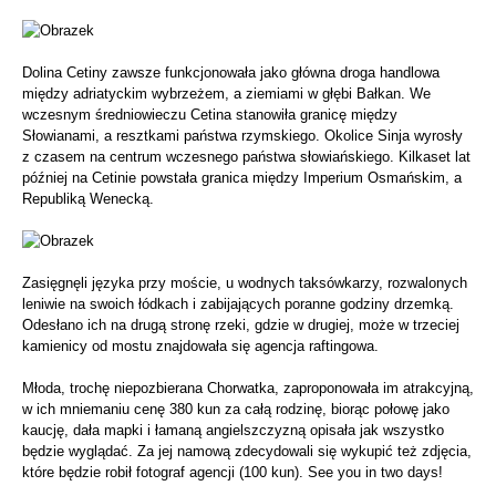
Dolina Cetiny zawsze funkcjonowała jako główna droga handlowa
między adriatyckim wybrzeżem, a ziemiami w głębi Bałkan. We
wczesnym średniowieczu Cetina stanowiła granicę między
Słowianami, a resztkami państwa rzymskiego. Okolice Sinja wyrosły
z czasem na centrum wczesnego państwa słowiańskiego. Kilkaset lat
później na Cetinie powstała granica między Imperium Osmańskim, a
Republiką Wenecką.
Zasięgnęli języka przy moście, u wodnych taksówkarzy, rozwalonych
leniwie na swoich łódkach i zabijających poranne godziny drzemką.
Odesłano ich na drugą stronę rzeki, gdzie w drugiej, może w trzeciej
kamienicy od mostu znajdowała się agencja raftingowa.
Młoda, trochę niepozbierana Chorwatka, zaproponowała im atrakcyjną,
w ich mniemaniu cenę 380 kun za całą rodzinę, biorąc połowę jako
kaucję, dała mapki i łamaną angielszczyzną opisała jak wszystko
będzie wyglądać. Za jej namową zdecydowali się wykupić też zdjęcia,
które będzie robił fotograf agencji (100 kun). See you in two days!