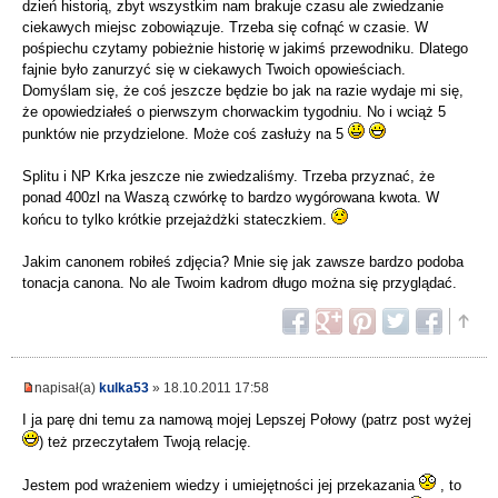
dzień historią, zbyt wszystkim nam brakuje czasu ale zwiedzanie
ciekawych miejsc zobowiązuje. Trzeba się cofnąć w czasie. W
pośpiechu czytamy pobieżnie historię w jakimś przewodniku. Dlatego
fajnie było zanurzyć się w ciekawych Twoich opowieściach.
Domyślam się, że coś jeszcze będzie bo jak na razie wydaje mi się,
że opowiedziałeś o pierwszym chorwackim tygodniu. No i wciąż 5
punktów nie przydzielone. Może coś zasłuży na 5
Splitu i NP Krka jeszcze nie zwiedzaliśmy. Trzeba przyznać, że
ponad 400zl na Waszą czwórkę to bardzo wygórowana kwota. W
końcu to tylko krótkie przejażdżki stateczkiem.
Jakim canonem robiłeś zdjęcia? Mnie się jak zawsze bardzo podoba
tonacja canona. No ale Twoim kadrom długo można się przyglądać.
napisał(a)
kulka53
» 18.10.2011 17:58
I ja parę dni temu za namową mojej Lepszej Połowy (patrz post wyżej
) też przeczytałem Twoją relację.
Jestem pod wrażeniem wiedzy i umiejętności jej przekazania
, to