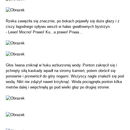
Rzeka zawęziła się znacznie, po bokach pojawiły się duże głazy i z
ciszy łagodnego spływu weszli w hałas gwałtownych bystrzyn.
- Lewo! Mocno! Prawo! Ku...a prawo! Praaa...
Głos Iwana zniknął w huku wzburzonej wody. Ponton zakręcił się i
pchnięty siłą kaskady wpadł na stromy kamień, potem obrócił się
ponownie i przewrócił do góry nogami. Wszyscy nagle znaleźli się pod
wodą. Nikt nie zdążył nawet krzyknąć. Woda pociągnęła ponton kilka
metrów dalej i wepchnęłą go pod wielki głaz po drugiej stronie.