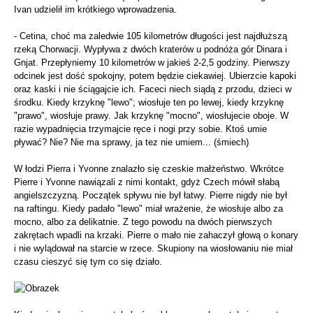
Ivan udzielił im krótkiego wprowadzenia.
- Cetina, choć ma zaledwie 105 kilometrów długości jest najdłuższą
rzeką Chorwacji. Wypływa z dwóch kraterów u podnóża gór Dinara i
Gnjat. Przepłyniemy 10 kilometrów w jakieś 2-2,5 godziny. Pierwszy
odcinek jest dość spokojny, potem będzie ciekawiej. Ubierzcie kapoki
oraz kaski i nie ściągajcie ich. Faceci niech siądą z przodu, dzieci w
środku. Kiedy krzyknę "lewo"; wiosłuje ten po lewej, kiedy krzyknę
"prawo", wiosłuje prawy. Jak krzyknę "mocno", wiosłujecie oboje. W
razie wypadnięcia trzymajcie ręce i nogi przy sobie. Ktoś umie
pływać? Nie? Nie ma sprawy, ja tez nie umiem... (śmiech)
W łodzi Pierra i Yvonne znalazło się czeskie małżeństwo. Wkrótce
Pierre i Yvonne nawiązali z nimi kontakt, gdyż Czech mówił słabą
angielszczyzną. Początek spływu nie był łatwy. Pierre nigdy nie był
na raftingu. Kiedy padało "lewo" miał wrażenie, że wiosłuje albo za
mocno, albo za delikatnie. Z tego powodu na dwóch pierwszych
zakrętach wpadli na krzaki. Pierre o mało nie zahaczył głową o konary
i nie wylądował na starcie w rzece. Skupiony na wiosłowaniu nie miał
czasu cieszyć się tym co się działo.