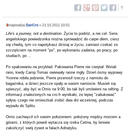
napisał(a)
DarCro
» 21.10.2011 10:01
Life's a journey, not a destination.
Życie to podróż, a nie cel. Sens
angielskiego powiedzonka można sprowadzić do
carpe diem
, ciesz
się chwilą, tym co napotykasz dzisiaj w życiu, zamiast czekać ze
szczęściem na moment "po", po wykonaniu zadania, po pracy, po
studiach, po ...
Po spakowaniu na przykład. Pakowania Pierre nie cierpiał. Wstali
rano, kiedy Camp Tomas owiewały ranne mgły. Dzień ósmy wyprawy.
Yvonne robiła jedzenie, Pierre przenosił rzeczy z namiotu do
bagażnika, a dzieci jeszcze spały w swoim namiocie. Musieli się
spieszyć, aby być w Omis na 9:00, bo tak byli umówieni na rafting. Z
informacji znalezionych na cro.fr wynikało, że lepiej "zabukować"
spływ, czego nie omieszkali zrobić dwa dni wcześniej, podczas
wypadu do Splitu.
Omis zachwycił ich swoim położeniem: położony między morzem a
górami, z których powoli wytacza się rzeka Cetina, by leniwie
zakończyć swój żywot w falach Adriatyku.