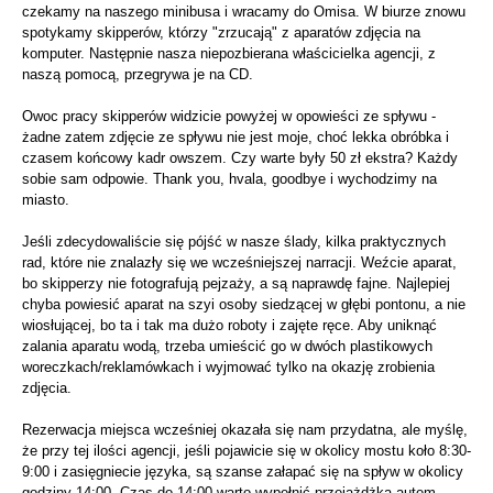
czekamy na naszego minibusa i wracamy do Omisa. W biurze znowu
spotykamy skipperów, którzy "zrzucają" z aparatów zdjęcia na
komputer. Następnie nasza niepozbierana właścicielka agencji, z
naszą pomocą, przegrywa je na CD.
Owoc pracy skipperów widzicie powyżej w opowieści ze spływu -
żadne zatem zdjęcie ze spływu nie jest moje, choć lekka obróbka i
czasem końcowy kadr owszem. Czy warte były 50 zł ekstra? Każdy
sobie sam odpowie. Thank you, hvala, goodbye i wychodzimy na
miasto.
Jeśli zdecydowaliście się pójść w nasze ślady, kilka praktycznych
rad, które nie znalazły się we wcześniejszej narracji. Weźcie aparat,
bo skipperzy nie fotografują pejzaży, a są naprawdę fajne. Najlepiej
chyba powiesić aparat na szyi osoby siedzącej w głębi pontonu, a nie
wiosłującej, bo ta i tak ma dużo roboty i zajęte ręce. Aby uniknąć
zalania aparatu wodą, trzeba umieścić go w dwóch plastikowych
woreczkach/reklamówkach i wyjmować tylko na okazję zrobienia
zdjęcia.
Rezerwacja miejsca wcześniej okazała się nam przydatna, ale myślę,
że przy tej ilości agencji, jeśli pojawicie się w okolicy mostu koło 8:30-
9:00 i zasięgniecie języka, są szanse załapać się na spływ w okolicy
godziny 14:00. Czas do 14:00 warto wypełnić przejażdżką autem