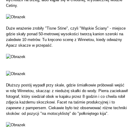
Cetiny.
Duże wrażenie zrobiły "Tisne Stine", czyli "Wąskie Ściany" - miejsce
gdzie skały ponad 50-metrowej wysokości tworzą kanion szeroki na
zaledwie 10 metrów. Tu kręcono scenę z Winnetou, kiedy odważny
Apacz skacze w przepaść.
Dłuższy postój wypadł przy skale, gdzie śmiałkowie próbowali wejść
w rolę Winnetou, skacząc z niedużej skałki do wody. Pierra zaciekawił
fotograf, który siedział obok w kajaku przez 8 godzin i co chwila robił
zdjęcia każdemu skoczkowi. Facet na taśmie produkcyjnej i to
zapewne z pampersem. Ciekawie było też obserwować różne techniki
skoków: od pozycji "na motocyklistę" do "połkniętego kija".