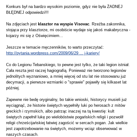
Konkurs był na bardzo wysokim poziomie, gdyz nie była ŻADNEJ
BŁĘDNEJ odpowiedzi!!!
Na zdjęciach jest
klasztor na wyspie Visovac
. Rzeźba zakonnika,
stojąca przy klasztorze, mi osobiście wydaje się jakoś makabryczna -
kojarzy mi się z Oświęcimiem...
Jeszcze w temacie męczenników, to warto przeczytać:
http://pytania.wordpress.com/2009/06/29 ... j-kariery/
Co do Legionu Tebanskiego, to pewne jest tylko, że taki legion istniał.
Cała reszta jest raczej hagiografią. Ponieważ nie tworzono legionów
jednolitych wyznaniowo, a mniej więcej od stu lat nie stosowanu już
decymacji, a pierwsze wzmianki o "sprawie" pojawiły się kilkaset lat
później.
Zapewne nie bedę oryginalny, bo takie wnioski, historycy musieli już
wyciągnąć, że historie świętych wypełniły luki po herosach z mitów
greckich i rzymskich, albo patrząc inaczej na tą kwestię: kult
świętych zapełnił lukę po wielobóstwie pogańskich religii i pozwolił
religii chrześcijańskiej łatwiej zagościć w sercach pogan. Jak wielkie
jest zapotrzebowanie na świętych, możemy wciąz obserwować w
naszych czasach.