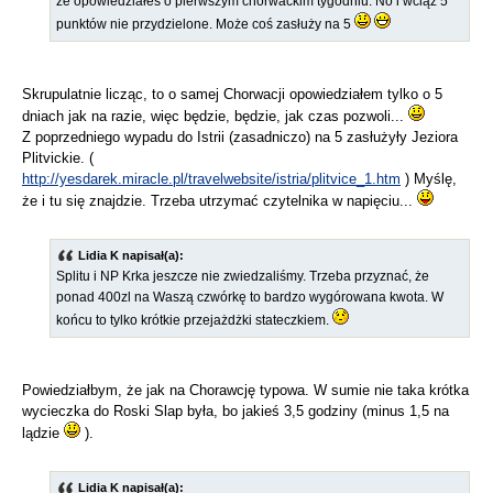
że opowiedziałeś o pierwszym chorwackim tygodniu. No i wciąż 5
punktów nie przydzielone. Może coś zasłuży na 5
Skrupulatnie licząc, to o samej Chorwacji opowiedziałem tylko o 5
dniach jak na razie, więc będzie, będzie, jak czas pozwoli...
Z poprzedniego wypadu do Istrii (zasadniczo) na 5 zasłużyły Jeziora
Plitvickie. (
http://yesdarek.miracle.pl/travelwebsite/istria/plitvice_1.htm
) Myślę,
że i tu się znajdzie. Trzeba utrzymać czytelnika w napięciu...
Lidia K napisał(a):
Splitu i NP Krka jeszcze nie zwiedzaliśmy. Trzeba przyznać, że
ponad 400zl na Waszą czwórkę to bardzo wygórowana kwota. W
końcu to tylko krótkie przejażdżki stateczkiem.
Powiedziałbym, że jak na Chorawcję typowa. W sumie nie taka krótka
wycieczka do Roski Slap była, bo jakieś 3,5 godziny (minus 1,5 na
lądzie
).
Lidia K napisał(a):