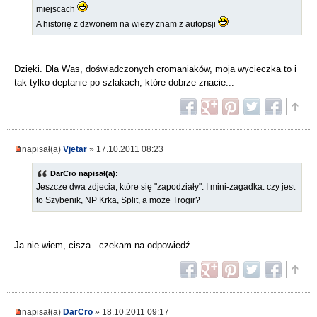
miejscach
A historię z dzwonem na wieży znam z autopsji
Dzięki. Dla Was, doświadczonych cromaniaków, moja wycieczka to i
tak tylko deptanie po szlakach, które dobrze znacie...
napisał(a)
Vjetar
» 17.10.2011 08:23
DarCro napisał(a):
Jeszcze dwa zdjecia, które się "zapodziały". I mini-zagadka: czy jest
to Szybenik, NP Krka, Split, a może Trogir?
Ja nie wiem, cisza...czekam na odpowiedź.
napisał(a)
DarCro
» 18.10.2011 09:17