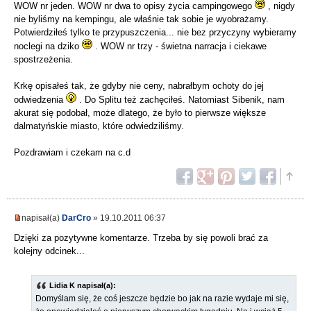
WOW nr jeden. WOW nr dwa to opisy życia campingowego
, nigdy
nie byliśmy na kempingu, ale właśnie tak sobie je wyobrażamy.
Potwierdziłeś tylko te przypuszczenia... nie bez przyczyny wybieramy
noclegi na dziko
. WOW nr trzy - świetna narracja i ciekawe
spostrzeżenia.
Krkę opisałeś tak, że gdyby nie ceny, nabrałbym ochoty do jej
odwiedzenia
. Do Splitu też zachęciłeś. Natomiast Sibenik, nam
akurat się podobał, może dlatego, że było to pierwsze większe
dalmatyńskie miasto, które odwiedziliśmy.
Pozdrawiam i czekam na c.d
napisał(a)
DarCro
» 19.10.2011 06:37
Dzięki za pozytywne komentarze. Trzeba by się powoli brać za
kolejny odcinek...
Lidia K napisał(a):
Domyślam się, że coś jeszcze będzie bo jak na razie wydaje mi się,