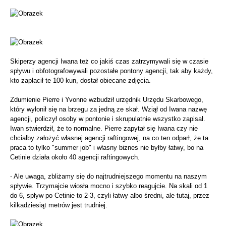
Skiperzy agencji Iwana też co jakiś czas zatrzymywali się w czasie
spływu i obfotografowywali pozostałe pontony agencji, tak aby każdy,
kto zapłacił te 100 kun, dostał obiecane zdjęcia.
Zdumienie Pierre i Yvonne wzbudził urzędnik Urzędu Skarbowego,
który wyłonił się na brzegu za jedną ze skał. Wziął od Iwana nazwę
agencji, policzył osoby w pontonie i skrupulatnie wszystko zapisał.
Iwan stwierdził, że to normalne. Pierre zapytał się Iwana czy nie
chciałby założyć własnej agencji raftingowej, na co ten odparł, że ta
praca to tylko "summer job" i własny biznes nie byłby łatwy, bo na
Cetinie działa około 40 agencji raftingowych.
- Ale uwaga, zbliżamy się do najtrudniejszego momentu na naszym
spływie. Trzymajcie wiosła mocno i szybko reagujcie. Na skali od 1
do 6, spływ po Cetinie to 2-3, czyli łatwy albo średni, ale tutaj, przez
kilkadziesiąt metrów jest trudniej.