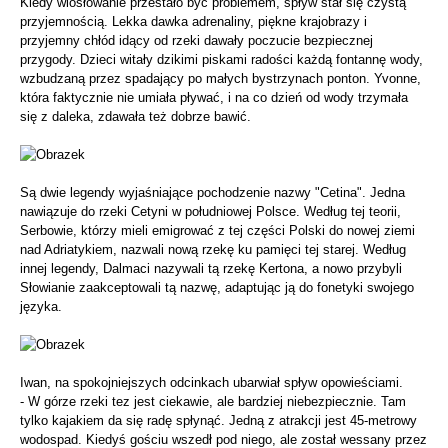
Kiedy wiosłowanie przestało być problemem, spływ stał się czystą
przyjemnością. Lekka dawka adrenaliny, piękne krajobrazy i
przyjemny chłód idący od rzeki dawały poczucie bezpiecznej
przygody. Dzieci witały dzikimi piskami radości każdą fontannę wody,
wzbudzaną przez spadający po małych bystrzynach ponton. Yvonne,
która faktycznie nie umiała pływać, i na co dzień od wody trzymała
się z daleka, zdawała też dobrze bawić.
Są dwie legendy wyjaśniające pochodzenie nazwy "Cetina". Jedna
nawiązuje do rzeki Cetyni w południowej Polsce. Według tej teorii,
Serbowie, którzy mieli emigrować z tej części Polski do nowej ziemi
nad Adriatykiem, nazwali nową rzekę ku pamięci tej starej. Według
innej legendy, Dalmaci nazywali tą rzekę Kertona, a nowo przybyli
Słowianie zaakceptowali tą nazwę, adaptując ją do fonetyki swojego
języka.
Iwan, na spokojniejszych odcinkach ubarwiał spływ opowieściami.
- W górze rzeki tez jest ciekawie, ale bardziej niebezpiecznie. Tam
tylko kajakiem da się radę spłynąć. Jedną z atrakcji jest 45-metrowy
wodospad. Kiedyś gościu wszedł pod niego, ale został wessany przez