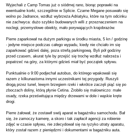
Wyjechali z Camp Tomas już o siódmej rano, biorąc poprawki na
ewentualne korki, szczególnie w Splicie. Czarne Megane posuwało się
wolno po Jadrance, wzdłuż wybrzeża Adriatyku, które na tym odcinku
nie zachwyca: dużo szybko budowanych willi z przeznaczeniem na
noclegi, przemysłowe obiekty, mało porywających krajobrazów.
Pierre zaparkował na dużym parkingu w środku miasta, 5 kn / godzinę
- jedyne miejsce podczas całego wypadu, kiedy nie chciało im się
zaparkować gdzieś dalej, poza strefą parkingową. Byli pół godziny
przed czasem, akurat tyle by przejść się trochę wzdłuż nabrzeża i
popatrzeć na góry, za którymi gdzieś miał być początek spływu.
Punktualnie o 9:00 podjechał autobus, do którego wpakowali się
razem z kilkunastoma innymi uczestnikami tej przygody. Ruszyli
drogą przez tunel, lewym brzegiem rzeki i wkrótce zaczęli piąć się po
zboczach doliny, którą płynie Cetina. Zrobiło się malowniczo: małe
osady, rzeka prześwitująca między drzewami w dole i wąskie kręte
drogi.
Pierre żałował, że zostawił swój aparat w bagażniku samochodu. Bał
się, że zamoczy kamerę, a skoro i tak zapłacił agencji za robienie
zdjęć w czasie spływu, nie zdecydował się na ryzyko utraty aparatu,
który został razem z pieniędzmi i dokumentami w bagażniku auta.