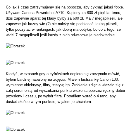
Co jakiś czas zatrzymujemy się na poboczu, aby cyknąć jakąś fotkę.
Używam Canona Powertshot A710. Kupiony za 800 zł pięć lat temu,
dziś zapewne aparat tej klasy byłby za 600 zł. Ma 7 megapikseli, ale
zapewne jak każdy wie (?) nie należy się podniecać liczbą pikseli,
tylko poczytać w rankingach, jak dobrą ma optykę, bo co z tego, że
widzi 7 megapikseli jeśli każdy z nich odwzorowuje niedokładnie.
Kiedyś, w czasach gdy o cyfrówkach dopiero się zaczynało mówić,
byłem bardziej napalony na zdjęcia. Miałem lustrzankę Canon 100,
wymienne obiektywy, filtry, statyw, itp. Zrobienie zdjęcia wiązało się z
całą ceremonią: od wyszukania punktu widzenia poprzez ręczny dobór
przysłony i czasu, po wybór filtra. Potrafiłem wstać o 4 rano, aby
dostać słońce w tym punkcie, w jakim je chciałem.