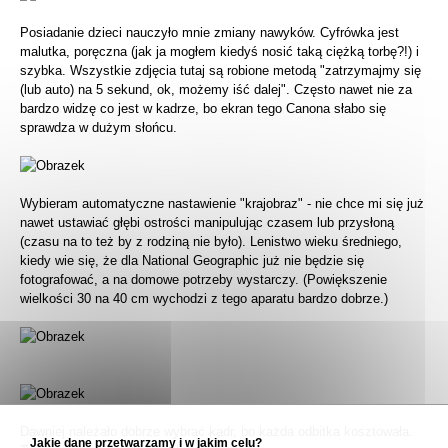
Posiadanie dzieci nauczyło mnie zmiany nawyków. Cyfrówka jest
malutka, poręczna (jak ja mogłem kiedyś nosić taką ciężką torbę?!) i
szybka. Wszystkie zdjęcia tutaj są robione metodą "zatrzymajmy się
(lub auto) na 5 sekund, ok, możemy iść dalej". Często nawet nie za
bardzo widzę co jest w kadrze, bo ekran tego Canona słabo się
sprawdza w dużym słońcu.
Wybieram automatyczne nastawienie "krajobraz" - nie chce mi się już
nawet ustawiać głębi ostrości manipulując czasem lub przysłoną
(czasu na to też by z rodziną nie było). Lenistwo wieku średniego,
kiedy wie się, że dla National Geographic już nie będzie się
fotografować, a na domowe potrzeby wystarczy. (Powiększenie
wielkości 30 na 40 cm wychodzi z tego aparatu bardzo dobrze.)
Dawniej należało dobrze wybrać kadr, bo każda odbitka kosztowała.
Jakie dane przetwarzamy i w jakim celu?