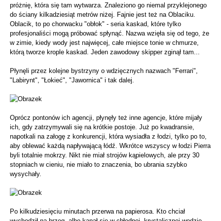
próżnię, która się tam wytwarza. Znaleziono go niemal przyklejonego
do ściany kilkadziesiąt metrów niżej. Fajnie jest też na Oblaciku.
Oblacik, to po chorwacku "obłok" - seria kaskad, które tylko
profesjonaliści mogą próbować spłynąć. Nazwa wzięła się od tego, że
w zimie, kiedy wody jest najwięcej, całe miejsce tonie w chmurze,
którą tworze krople kaskad. Jeden zawodowy skipper zginął tam...
Płynęli przez kolejne bystrzyny o wdzięcznych nazwach "Ferrari",
"Labirynt", "Łokieć", "Jawornica" i tak dalej.
Oprócz pontonów ich agencji, płynęły też inne agencje, które mijały
ich, gdy zatrzymywali się na krótkie postoje. Już po kwadransie,
napotkali na załogę z konkurencji, która wysiadła z łodzi, tylko po to,
aby oblewać każdą napływającą łódź. Wkrótce wszyscy w łodzi Pierra
byli totalnie mokrzy. Nikt nie miał strojów kąpielowych, ale przy 30
stopniach w cieniu, nie miało to znaczenia, bo ubrania szybko
wysychały.
Po kilkudziesięciu minutach przerwa na papierosa. Kto chciał
wychodził na brzeg, albo kąpał się w chłodnej, krystalicznej wodzie