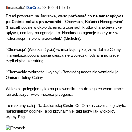
napisał(a)
DarCro
» 23.10.2011 17:47
Przed powrotem na Jadrankę, warto
porównać co na temat spływu
po Cetinie mówią przewodniki
. "Chorwacja, Bośnia i Hercegowina"
(Pascal) podaje w około dziesięciu zdaniach krótką charakterystykę
spływu, namiary na agencje, itp. Namiary na agencje mamy też w
"Chorawcja - zielony przewodnik" (Michelin).
"Chorwacja" (Wiedza i życie) wzmiankuje tylko, że w Dolinie Cetiny
"największą popularnością cieszą się wycieczki łodziami po rzece",
czyli chyba nie rafting...
"Chorwackie wybrzeże i wyspy" (Bezdroża) nawet nie wzmiankuje
Omisu i Doliny Cetiny.
Wniosek: polegając tylko na przewodniku, co do tego co warto zrobić
lub zobaczyć, wiele możesz przegapić.
To ruszamy dalej. Na
Jadranską Cestę
. Od Omisa zaczyna się chyba
najładniejszy odcinek, albo przynajmniej taki ładny jak w okolicy
wyspy Pag.