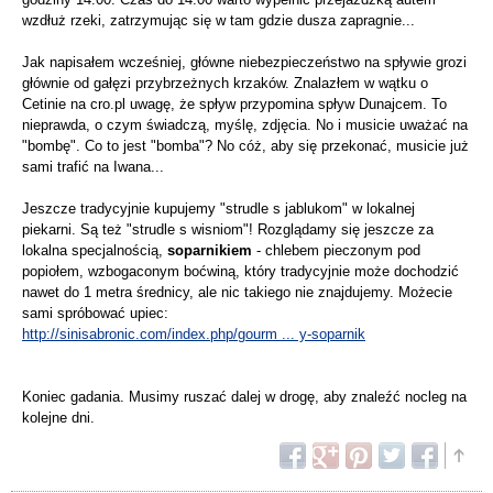
wzdłuż rzeki, zatrzymując się w tam gdzie dusza zapragnie...
Jak napisałem wcześniej, główne niebezpieczeństwo na spływie grozi
głównie od gałęzi przybrzeżnych krzaków. Znalazłem w wątku o
Cetinie na cro.pl uwagę, że spływ przypomina spływ Dunajcem. To
nieprawda, o czym świadczą, myślę, zdjęcia. No i musicie uważać na
"bombę". Co to jest "bomba"? No cóż, aby się przekonać, musicie już
sami trafić na Iwana...
Jeszcze tradycyjnie kupujemy "strudle s jablukom" w lokalnej
piekarni. Są też "strudle s wisniom"! Rozglądamy się jeszcze za
lokalna specjalnością,
soparnikiem
- chlebem pieczonym pod
popiołem, wzbogaconym boćwiną, który tradycyjnie może dochodzić
nawet do 1 metra średnicy, ale nic takiego nie znajdujemy. Możecie
sami spróbować upiec:
http://sinisabronic.com/index.php/gourm ... y-soparnik
Koniec gadania. Musimy ruszać dalej w drogę, aby znaleźć nocleg na
kolejne dni.