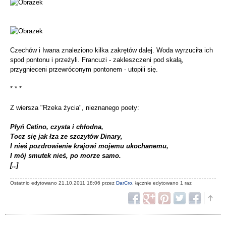
Czechów i Iwana znaleziono kilka zakrętów dalej. Woda wyrzuciła ich
spod pontonu i przeżyli. Francuzi - zakleszczeni pod skałą,
przygnieceni przewróconym pontonem - utopili się.
* * *
Z wiersza "Rzeka życia", nieznanego poety:
Płyń Cetino, czysta i chłodna,
Tocz się jak łza ze szczytów Dinary,
I nieś pozdrowienie krajowi mojemu ukochanemu,
I mój smutek nieś, po morze samo.
[..]
Ostatnio edytowano 21.10.2011 18:06 przez
DarCro
, łącznie edytowano 1 raz