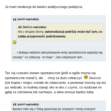
Ja mam tendencje do bardzo analitycznego podejścia.
piotrf napisał(a):
DarCro napisał(a):
Ale z drugiej strony,
optymalizacja podróży może być tym, co
zabija przyjemność podróżowania
...
. . . i dlatego właśnie zdecydowanie wolę spontaniczne wyjazdy wg
zasady " co zobaczę - to moje " , bez sztywnych ram . . .
Też się czasami staram spontanicznie (jeśłi w ogóle można się
spontanicznie starać!), ale ... chcę za dużo zobaczyć.
Jeszcze
tyle krajów i miejsc zostało do zobaczenie, a ponieważ troszkę się też
juz widziało, to trudniej stanąć oko w oko z czymś, co rozdziawi mi
gębę ze zdziwienia lub zachwytu, a takie emocje bardzo lubię.
piotrf napisał(a):
Bardzo miło się z Tobą spaceruje po znanych i mniej znanych