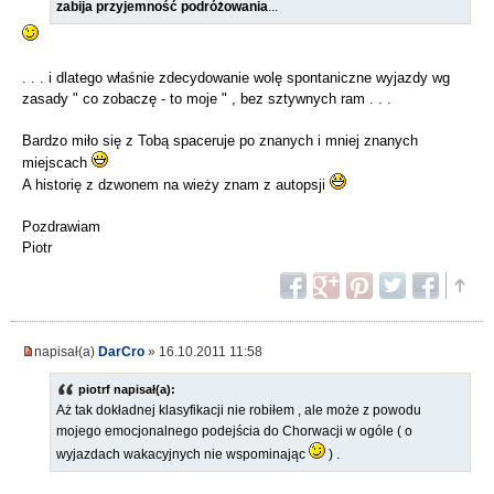
zabija przyjemność podróżowania
...
. . . i dlatego właśnie zdecydowanie wolę spontaniczne wyjazdy wg
zasady " co zobaczę - to moje " , bez sztywnych ram . . .
Bardzo miło się z Tobą spaceruje po znanych i mniej znanych
miejscach
A historię z dzwonem na wieży znam z autopsji
Pozdrawiam
Piotr
napisał(a)
DarCro
» 16.10.2011 11:58
piotrf napisał(a):
Aż tak dokładnej klasyfikacji nie robiłem , ale może z powodu
mojego emocjonalnego podejścia do Chorwacji w ogóle ( o
wyjazdach wakacyjnych nie wspominając
) .