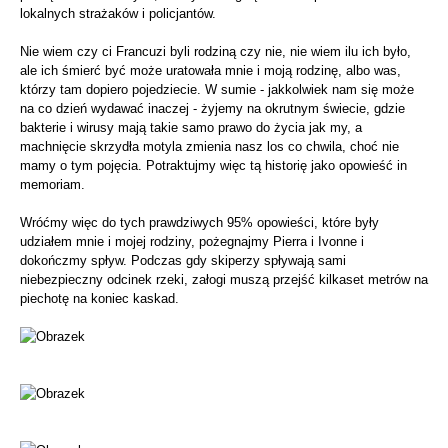
lokalnych strażaków i policjantów.
Nie wiem czy ci Francuzi byli rodziną czy nie, nie wiem ilu ich było,
ale ich śmierć być może uratowała mnie i moją rodzinę, albo was,
którzy tam dopiero pojedziecie. W sumie - jakkolwiek nam się może
na co dzień wydawać inaczej - żyjemy na okrutnym świecie, gdzie
bakterie i wirusy mają takie samo prawo do życia jak my, a
machnięcie skrzydła motyla zmienia nasz los co chwila, choć nie
mamy o tym pojęcia. Potraktujmy więc tą historię jako opowieść in
memoriam.
Wróćmy więc do tych prawdziwych 95% opowieści, które były
udziałem mnie i mojej rodziny, pożegnajmy Pierra i Ivonne i
dokończmy spływ. Podczas gdy skiperzy spływają sami
niebezpieczny odcinek rzeki, załogi muszą przejść kilkaset metrów na
piechotę na koniec kaskad.