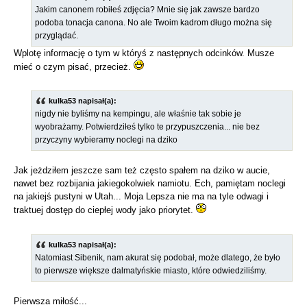
Jakim canonem robiłeś zdjęcia? Mnie się jak zawsze bardzo
podoba tonacja canona. No ale Twoim kadrom długo można się
przyglądać.
Wplotę informację o tym w któryś z następnych odcinków. Musze
mieć o czym pisać, przecież.
kulka53 napisał(a):
nigdy nie byliśmy na kempingu, ale właśnie tak sobie je
wyobrażamy. Potwierdziłeś tylko te przypuszczenia... nie bez
przyczyny wybieramy noclegi na dziko
Jak jeżdziłem jeszcze sam też często spałem na dziko w aucie,
nawet bez rozbijania jakiegokolwiek namiotu. Ech, pamiętam noclegi
na jakiejś pustyni w Utah... Moja Lepsza nie ma na tyle odwagi i
traktuej dostęp do ciepłej wody jako priorytet.
kulka53 napisał(a):
Natomiast Sibenik, nam akurat się podobał, może dlatego, że było
to pierwsze większe dalmatyńskie miasto, które odwiedziliśmy.
Pierwsza miłość...