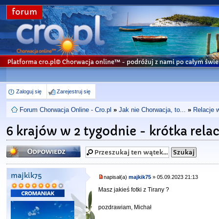
forum
Platforma cro.pl© Chorwacja online™
- podróżuj z nami po całym świe
Zaloguj się
Zarejestruj się
Forum Chorwacja Online - Cro.pl
»
Jak nie Chorwacja, to...
»
Relacje 
6 krajów w 2 tygodnie - krótka rela
Odpowiedz
majkik75
napisał(a)
majkik75
» 05.09.2023 21:13
Masz jakieś fotki z Tirany ?
pozdrawiam, Michał