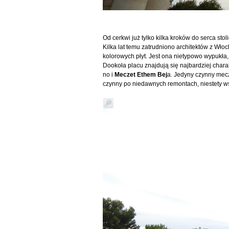
Od cerkwi już tylko kilka kroków do serca stol
Kilka lat temu zatrudniono architektów z Wło
kolorowych płyt. Jest ona nietypowo wypukła,
Dookoła placu znajdują się najbardziej char
no i
Meczet Ethem Bej
a. Jedyny czynny mecz
czynny po niedawnych remontach, niestety wstę