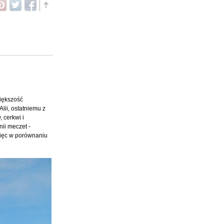
większość
lii, ostatniemu z
 cerkwi i
ii meczet -
więc w porównaniu