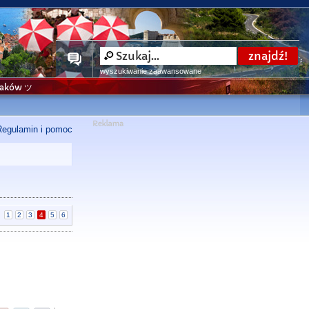
wyszukiwanie zaawansowane
niaków ツ
Regulamin i pomoc
|
1
2
3
4
5
6