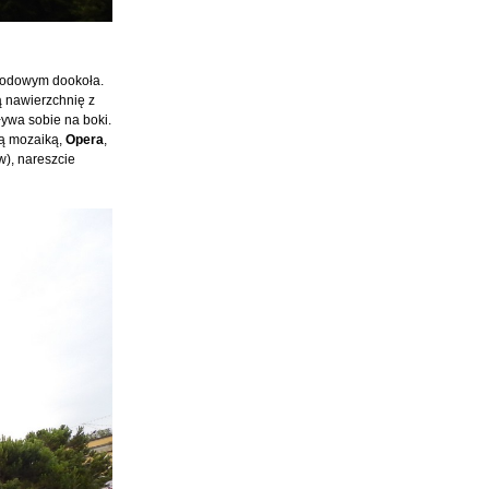
chodowym dookoła.
ą nawierzchnię z
ływa sobie na boki.
ą mozaiką,
Opera
,
w), nareszcie