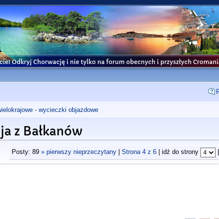
cie! Odkryj Chorwację i nie tylko na forum obecnych i przyszłych Croma
wielokrajowe - wycieczki objazdowe
cja z Bałkanów
Posty: 89
» pierwszy nieprzeczytany
|
Strona
4
z
6
| idź do strony