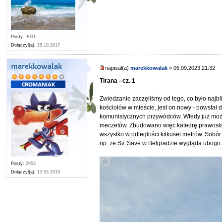
Posty:
3031
Dołączył(a):
25.10.2017
marekkowalak
napisał(a)
marekkowalak
» 05.09.2023 21:32
Tirana - cz. 1
Zwiedzanie zaczęliśmy od tego, co było najb
kościołów w mieście, jest on nowy - powstał 
komunistycznych przywódców. Wtedy już można 
meczetów. Zbudowano więc katedrę prawosław
wszystko w odległości kilkuset metrów. Sobó
np. ze Sv. Save w Belgradzie wygląda ubogo. 
Posty:
2953
Dołączył(a):
13.05.2019