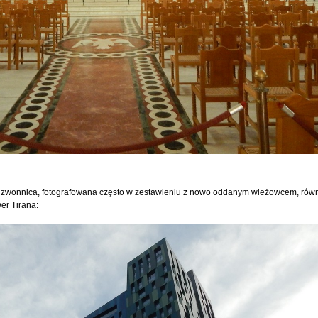
 dzwonnica, fotografowana często w zestawieniu z nowo oddanym wieżowcem, rów
er Tirana: