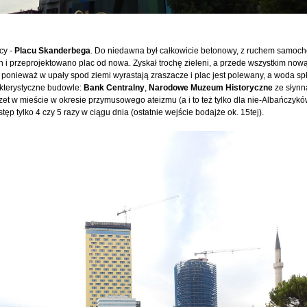
icy -
Placu Skanderbega
. Do niedawna był całkowicie betonowy, z ruchem samo
ch i przeprojektowano plac od nowa. Zyskał trochę zieleni, a przede wszystkim now
 ponieważ w upały spod ziemi wyrastają zraszacze i plac jest polewany, a woda sp
akterystyczne budowle:
Bank Centralny
,
Narodowe Muzeum Historyczne
ze słynn
et w mieście w okresie przymusowego ateizmu (a i to też tylko dla nie-Albańczykó
p tylko 4 czy 5 razy w ciągu dnia (ostatnie wejście bodajże ok. 15tej).