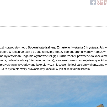
liżej - prawosławnego
Soboru katedralnego Zmartwychwstania Chrystusa
. Jak 
dopiero w latach 90-tych po upadku reżimu Hodży i po odebraniu władzy Ramizowi A
było w Albanii legalnie wyznawać religię i ludzie zaczęli powracać do kościołów,
ną, potem katolicką (niedawno oddana), a na ukończeniu jest największy w Alban
r prawosławny wybudowano jako pierwszy i jeszcze nie jest całkiem wykończony, 
Za to był to pierwszy prawosławny kościół, w jakim widziałem krzesła.