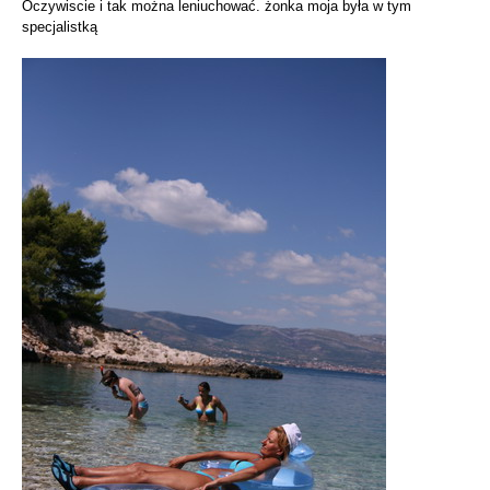
Oczywiscie i tak można leniuchować. żonka moja była w tym
specjalistką