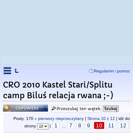
Regulamin i pomoc
CRO 2010 Kastel Stari/Splitu
camp Biluś relacja rwana ;-)
Odpowiedz
Posty: 170
» pierwszy nieprzeczytany
|
Strona
10
z
12
| idź do
1
7
8
9
10
11
12
strony
|
...