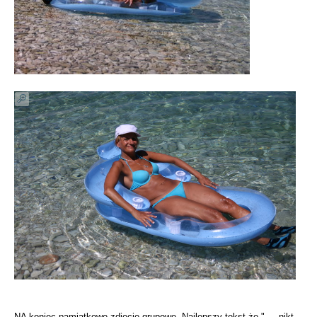
NA koniec pamiątkowe zdjęcie grupowe. Najlepszy tekst że " ... nikt