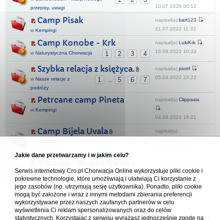
10.07.2026 00:12
przepisy, uwagi
Camp Pisak
napisał(a)
bart123
21.07.2022 11:33
w
Kempingi
Camp Konobe - Krk
napisał(a)
LukiKrk
16.08.2022 10:33
w
Naturystyczna Chorwacja
1
2
3
4
Szybka relacja z księżyca.
napisał(a)
piotrf
05.04.2022 23:22
w
Nasze relacje z
1
5
6
7
...
podróży
Petrcane camp Pineta
napisał(a)
Clippasia
w
Kempingi
04.09.2021 16:21
Camp Bijela Uvala
napisał(a)
SingSing74
w
Kempingi
1
4
5
6
...
05.09.2024 10:52
Jakie dane przetwarzamy i w jakim celu?
Vrboska - Nudist Camp
napisał(a)
bluesman
Serwis internetowy Cro.pl Chorwacja Online wykorzystuje pliki cookie i
w
Naturystyczna
1
12
13
14
...
pokrewne technologie, które umożliwiają i ułatwiają Ci korzystanie z
06.08.2026 23:16
Chorwacja
jego zasobów (np. utrzymują sesję użytkownika). Ponadto, pliki cookie
mogą być założone i wraz z innymi metodami zbierania preferencji
wykorzystywane przez naszych zaufanych partnerów w celu
Forum Chorwacja Online - Cro.pl
wyświetlenia Ci reklam spersonalizowanych oraz do celów
statystycznych. Korzystając z serwisu wyrażasz jednocześnie zgodę na
Usuń ciasteczka
• Strefa czasowa: UTC + 1 (Polska - czas zimowy) [
DST
]