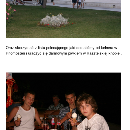
Oraz skorzystać z listu polecającego jaki dostaliśmy od kelnera w
Priomosten i uraczyć się darmowym piwkiem w Kasztelskiej knobie .