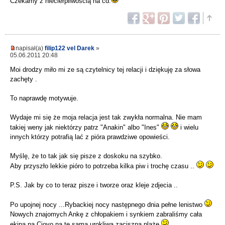
Czekamy z niecierpliwością na cd.
napisał(a)
filip122 vel Darek
»
05.06.2011 20:48
Moi drodzy miło mi ze są czytelnicy tej relacji i dziękuję za słowa
zachęty .
To naprawdę motywuje.
Wydaje mi się że moja relacja jest tak zwykła normalna. Nie mam
takiej weny jak niektórzy patrz "Anakin" albo "Ines"
i wielu
innych którzy potrafią lać z pióra prawdziwe opowieści.
Myślę, że to tak jak się pisze z doskoku na szybko.
Aby przyszło lekkie pióro to potrzeba kilka piw i trochę czasu ..
P.S. Jak by co to teraz pisze i tworze oraz kleje zdjecia ..
Po upojnej nocy ...Rybackiej nocy następnego dnia pełne lenistwo
Nowych znajomych Ankę z chłopakiem i synkiem zabraliśmy cała
ekipa na Ciovo na te sama urokliwa zaciszna plaże