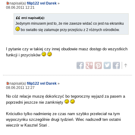
napisał(a)
filip122 vel Darek
»
08.06.2011 12:21
erci napisał(a):
Jedynym minusem jest to, że nie zawsze widać co jest na ekraniku
bo swiatło się załamuje przy przejściu z 2 różnych ośrodków.
I pytanie czy w takiej czy innej obudowie masz dostęp do wszystkich
funkcji i przycisków
napisał(a)
filip122 vel Darek
»
08.06.2011 12:27
No cóż relacje muszę dokończyć bo tegoroczny wyjazd za pasem a
poprzedni jeszcze nie zamknięty
Króciutko tylko nadmienię ze czas nam szybko przeleciał na tym
wypoczynku szczególnie drugi tydzień. Wiec nadszedł ten ostatni
wieczór w Kasztel Stari .