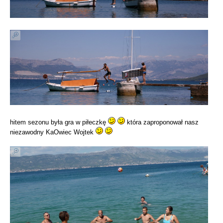
hitem sezonu była gra w piłeczkę
która zaproponował nasz
niezawodny KaOwiec Wojtek