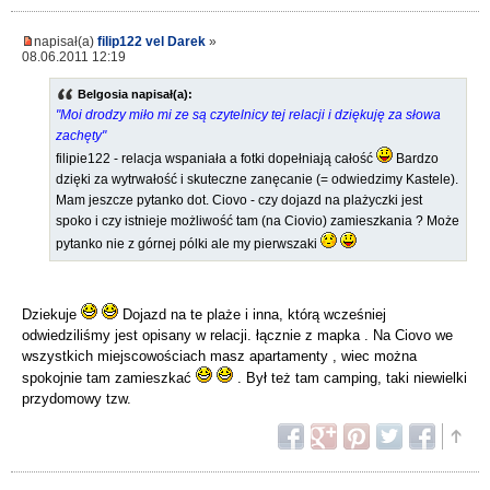
napisał(a)
filip122 vel Darek
»
08.06.2011 12:19
Belgosia napisał(a):
"Moi drodzy miło mi ze są czytelnicy tej relacji i dziękuję za słowa
zachęty"
filipie122 - relacja wspaniała a fotki dopełniają całość
Bardzo
dzięki za wytrwałość i skuteczne zanęcanie (= odwiedzimy Kastele).
Mam jeszcze pytanko dot. Ciovo - czy dojazd na plażyczki jest
spoko i czy istnieje możliwość tam (na Ciovio) zamieszkania ? Może
pytanko nie z górnej pólki ale my pierwszaki
Dziekuje
Dojazd na te plaże i inna, którą wcześniej
odwiedziliśmy jest opisany w relacji. łącznie z mapka . Na Ciovo we
wszystkich miejscowościach masz apartamenty , wiec można
spokojnie tam zamieszkać
. Był też tam camping, taki niewielki
przydomowy tzw.