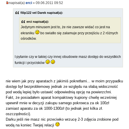
napisał(a)
erci
» 09.06.2011 09:52
filip122 vel Darek napisał(a):
erci napisał(a):
Jedynym minusem jest to, że nie zawsze widać co jest na
ekraniku
bo swiatło się załamuje przy przejściu z 2 różnych
ośrodków.
I pytanie czy w takiej czy innej obudowie masz dostęp do wszystkich
funkcji i przycisków
nie wiem jak przy aparatach z jakimiś pokretłami... w moim przypadku
dostęp był bezproblemowy jednak ze względu na słabą widoczność
pod wodą lepiej było ustawić odpowiednią opcję na powierzchni.
Fakt, że posiadałem aparat kompaktowy kupiony chwilę wcześniej
upewnił mnie w decyzji zakupu samego pokrowca za ok 100zł
zamiast aparatu za ok 1000-1300zł (to jednak jest kilka zł.
oszczędności).
Darku jeśli nie masz nic przeciwko wrzucę 2-3 zdjęcia zrobione pod
wodą na koniec Twojej relacji