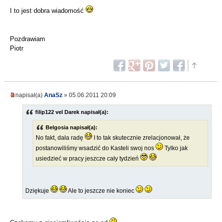
I to jest dobra wiadomość
Pozdrawiam
Piotr
napisał(a)
AnaSz
» 05.06.2011 20:09
filip122 vel Darek napisał(a):
Belgosia napisał(a):
No fakt, dała radę
I to tak skutecznie zrelacjonował, że
postanowiliśmy wsadzić do Kasteli swoj nos
Tylko jak
usiedzieć w pracy jeszcze cały tydzień
Dziękuje
Ale to jeszcze nie koniec