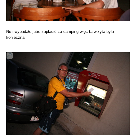
No i wypadało jutro zapłacić za camping więc ta wizyta była
konieczna