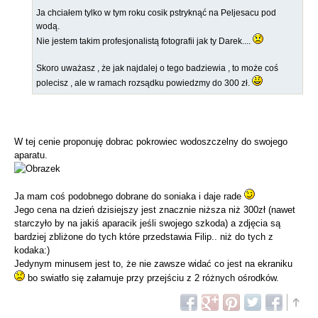
Ja chciałem tylko w tym roku cosik pstryknąć na Peljesacu pod
wodą.
Nie jestem takim profesjonalistą fotografii jak ty Darek....
Skoro uważasz , że jak najdalej o tego badziewia , to może coś
polecisz , ale w ramach rozsądku powiedzmy do 300 zł.
W tej cenie proponuję dobrac pokrowiec wodoszczelny do swojego
aparatu.
Ja mam coś podobnego dobrane do soniaka i daje rade
Jego cena na dzień dzisiejszy jest znacznie niższa niż 300zł (nawet
starczyło by na jakiś aparacik jeśli swojego szkoda) a zdjęcia są
bardziej zbliżone do tych które przedstawia Filip.. niż do tych z
kodaka:)
Jedynym minusem jest to, że nie zawsze widać co jest na ekraniku
bo swiatło się załamuje przy przejściu z 2 różnych ośrodków.