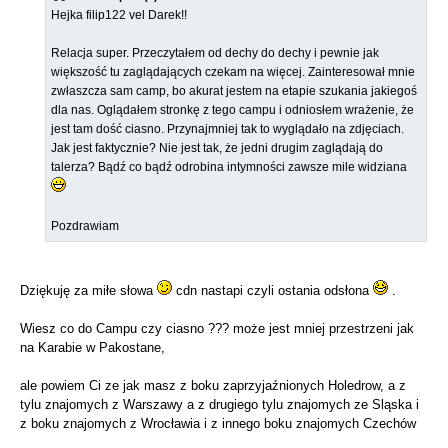
Hejka filip122 vel Darek!!
Relacja super. Przeczytałem od dechy do dechy i pewnie jak
większość tu zaglądających czekam na więcej. Zainteresował mnie
zwłaszcza sam camp, bo akurat jestem na etapie szukania jakiegoś
dla nas. Oglądałem stronkę z tego campu i odniosłem wrażenie, że
jest tam dość ciasno. Przynajmniej tak to wyglądało na zdjęciach.
Jak jest faktycznie? Nie jest tak, że jedni drugim zaglądają do
talerza? Bądź co bądź odrobina intymności zawsze mile widziana
Pozdrawiam
Dziękuję za miłe słowa
cdn nastapi czyli ostania odsłona
.
Wiesz co do Campu czy ciasno ??? może jest mniej przestrzeni jak
na Karabie w Pakostane,
ale powiem Ci ze jak masz z boku zaprzyjaźnionych Holedrow, a z
tylu znajomych z Warszawy a z drugiego tylu znajomych ze Sląska i
z boku znajomych z Wrocławia i z innego boku znajomych Czechów