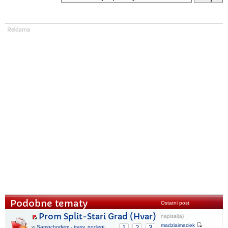
Podobne tematy
Ostatni post
Prom Split-Stari Grad (Hvar)
napisał(a)
madziaimaciek
w
Samochodem - trasy, noclegi,
1
2
3