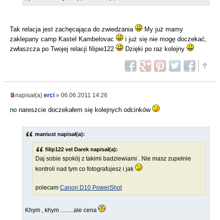
Tak relacja jest zachęcająca do zwiedzania
My już mamy
zaklepany camp Kastel Kambelovac
i już się nie mogę doczekać,
zwłaszcza po Twojej relacji filipie122
Dzięki po raz kolejny
napisał(a)
erci
» 06.06.2011 14:26
no nareszcie doczekałem się kolejnych odcinków
maniust napisał(a):
filip122 vel Darek napisał(a):
Daj sobie spokój z takimi badziewiami . Nie masz zupełnie
kontroli nad tym co fotografujesz i jak
polecam
Canon D10 PowerShot
Khym , khym .........ale cena