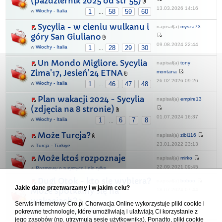
(październik 2025 od str 55)
13.03.2026 14:16
w
Włochy - Italia
1
58
59
60
...
Sycylia - w cieniu wulkanu i
napisał(a)
mysza73
góry San Giuliano
09.08.2024 22:44
w
Włochy - Italia
1
28
29
30
...
Un Mondo Migliore. Sycylia
napisał(a)
tony
Zima'17, Jesień'24 ETNA
montana
26.02.2026 09:26
w
Włochy - Italia
1
46
47
48
...
Plan wakacji 2024 - Sycylia
napisał(a)
empire13
(zdjęcia na 8 stronie)
01.07.2024 16:37
w
Włochy - Italia
1
6
7
8
...
Może Turcja?
napisał(a)
zibi116
23.01.2022 23:13
w
Turcja - Türkiye
Może ktoś rozpoznaje
napisał(a)
mirko
22.09.2021 09:45
w
Rozmowy o turystyce i nie tylko
Dugi Otok - kto się wybiera?
napisał(a)
boboo
Jakie dane przetwarzamy i w jakim celu?
Może spotkamy się na
18.07.2024 07:44
wakacjach?
Serwis internetowy Cro.pl Chorwacja Online wykorzystuje pliki cookie i
w
Rozmowy o turystyce i nie tylko
1
2
pokrewne technologie, które umożliwiają i ułatwiają Ci korzystanie z
jego zasobów (np. utrzymują sesję użytkownika). Ponadto, pliki cookie