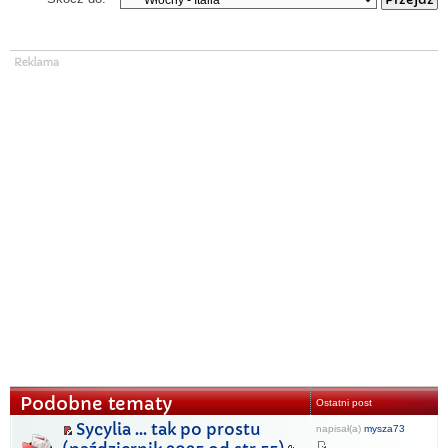
Podobne tematy
Ostatni post
Sycylia ... tak po prostu
napisał(a)
mysza73