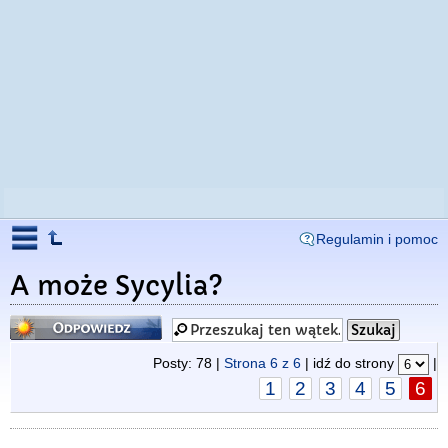
Regulamin i pomoc
A może Sycylia?
Odpowiedz
Posty: 78 |
Strona
6
z
6
| idź do strony
|
1
2
3
4
5
6