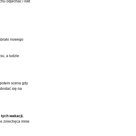
hu odjechać i nikt
nabrało nowego
su, a ludzie
 potem scena gdy
 dostać się na
 tych wakacji.
nie zniechęca mnie