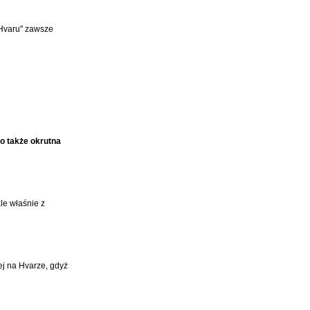
 Hvaru" zawsze
 to także okrutna
le właśnie z
ej na Hvarze, gdyż