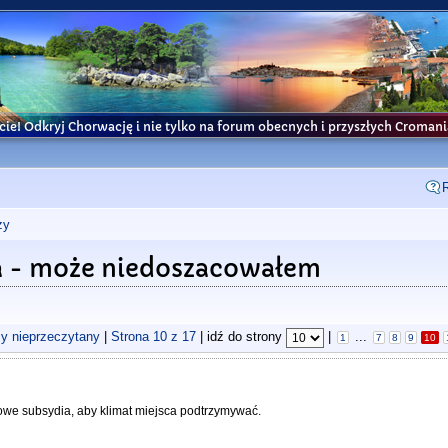
cie! Odkryj Chorwację i nie tylko na forum obecnych i przyszłych Croma
ży
cja - może niedoszacowałem
zy nieprzeczytany
|
Strona
10
z
17
| idź do strony
|
...
1
7
8
9
10
dowe subsydia, aby klimat miejsca podtrzymywać.