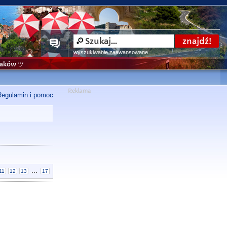
wyszukiwanie zaawansowane
niaków ツ
Regulamin i pomoc
...
11
12
13
17