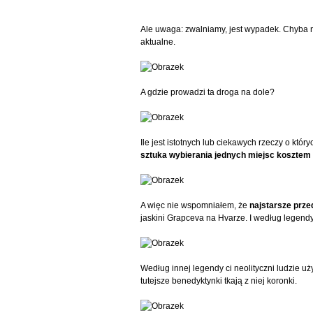
Ale uwaga: zwalniamy, jest wypadek. Chyba 
aktualne.
A gdzie prowadzi ta droga na dole?
Ile jest istotnych lub ciekawych rzeczy o kt
sztuka wybierania jednych miejsc kosztem 
A więc nie wspomniałem, że
najstarsze prze
jaskini Grapceva na Hvarze. I według legend
Według innej legendy ci neolityczni ludzie uż
tutejsze benedyktynki tkają z niej koronki.