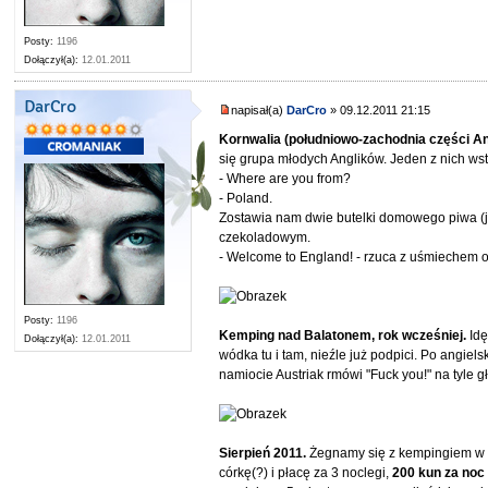
Posty:
1196
Dołączył(a):
12.01.2011
DarCro
napisał(a)
DarCro
» 09.12.2011 21:15
Kornwalia (południowo-zachodnia części Angl
się grupa młodych Anglików. Jeden z nich wst
- Where are you from?
- Poland.
Zostawia nam dwie butelki domowego piwa (j
czekoladowym.
- Welcome to England! - rzuca z uśmiechem 
Posty:
1196
Kemping nad Balatonem, rok wcześniej.
Id
Dołączył(a):
12.01.2011
wódka tu i tam, nieźle już podpici. Po angie
namiocie Austriak rmówi "Fuck you!" na tyle gł
Sierpień 2011.
Żegnamy się z kempingiem w Za
córkę(?) i płacę za 3 noclegi,
200 kun za noc 