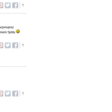
acjonujesz
eniem Splitu