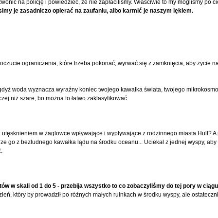
nić na policję i powiedzieć, że nie zapłaciliśmy. Właściwie to my mogliśmy po cic
imy je zasadniczo opierać na zaufaniu, albo karmić je naszym lękiem.
oczucie ograniczenia, które trzeba pokonać, wyrwać się z zamknięcia, aby życie 
, gdyż woda wyznacza wyraźny koniec twojego kawałka świata, twojego mikrokosmo
aczej niż szare, bo można to łatwo zaklasyfikować.
z utęsknieniem w żaglowce wpływające i wypływające z rodzinnego miasta Hull? A
rze go z bezludnego kawałka lądu na środku oceanu... Uciekał z jednej wyspy, aby
ć.
ów w skali od 1 do 5 - przebija wszystko to co zobaczyliśmy do tej pory w ciągu
ień, który by prowadził po różnych małych ruinkach w środku wyspy, ale ostatecz