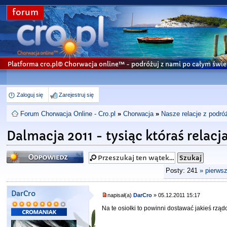
forum
Platforma cro.pl© Chorwacja online™
- podróżuj z nami po całym świe
Zaloguj się
Zarejestruj się
Forum Chorwacja Online - Cro.pl
»
Chorwacja
»
Nasze relacje z podró
Dalmacja 2011 - tysiąc któraś rela
Odpowiedz
Posty: 241
» pierws
DarCro
napisał(a)
DarCro
» 05.12.2011 15:17
Na te osiołki to powinni dostawać jakieś rzą