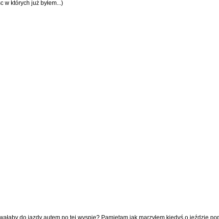
 w których już byłem...)
owałaby do jazdy autem po tej wyspie? Pamiętam jak marzyłem kiedyś o jeździe po