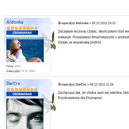
Aldonka
napisał(a)
Aldonka
» 05.12.2011 23:37
Zaczęłam wczoraj czytać, skończyłam dziś wi
wakacje. Przeplatasz teraźniejszość z prze
Dzięki za wspaniałą podróż.
Posty:
4243
Dołączył(a):
07.07.2006
DarCro
napisał(a)
DarCro
» 06.12.2011 11:26
Zachęcasz tak, że chyba sam się wkrótce zbior
Pozdrowienia dla Poznania!