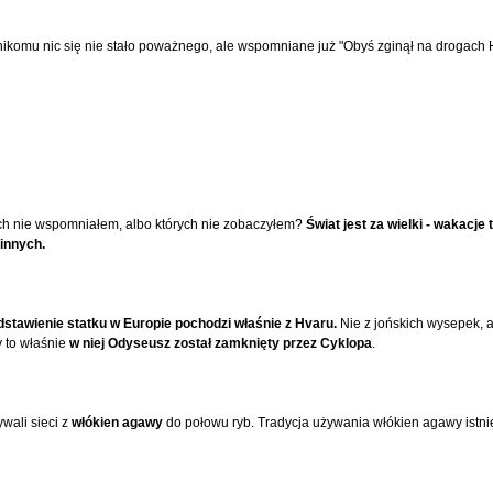
nikomu nic się nie stało poważnego, ale wspomniane już "Obyś zginął na drogach
órych nie wspomniałem, albo których nie zobaczyłem?
Świat jest za wielki - wakacje
innych.
dstawienie statku w Europie pochodzi właśnie z Hvaru.
Nie z jońskich wysepek, a
y to właśnie
w niej Odyseusz został zamknięty przez Cyklopa
.
ywali sieci z
włókien agawy
do połowu ryb. Tradycja używania włókien agawy istni