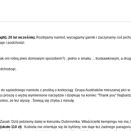
ii), 20 lat wcześniej.
Rozbijamy namiot, wyciągamy garnki i zaczynamy coś pich
aje i podchodzi.
ak oni robią piwo domowym sposobem?) , jedno o smaku ... truskawkowym, a drugi
odchodząc.
ę do sąsiedniego namiotu z prośbą o korkociąg. Grupa Austriaków mieszanej płci w
lsku proszę o wyżej wymienione narzędzie i dziękuję na koniec "Thank you" Najbar
ośno, że też słyszę . Śmieją się chyba z minutę.
vali. Dziś jedziemy dalej w kierunku Dubrovnika. Właścicielki kempingu nie ma; 
(około 110 zł)
. Kobieta nie orientuje się ile byliśmy, nie daje tez żadnego paragon