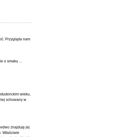
cić. Przygląda nam
e o smaku ...
 studenckim wieku,
dziej schowany w
ledwo znajduję jej
u. Właściwie