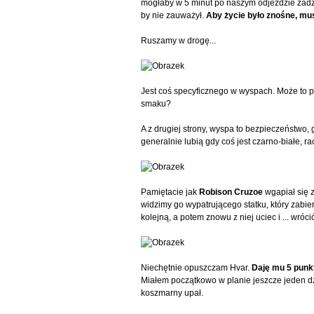
mogłaby w 5 minut po naszym odjeździe zadzwo
by nie zauważył.
Aby życie było znośne, mus
Ruszamy w drogę...
Jest coś specyficznego w wyspach. Może to p
smaku?
A z drugiej strony, wyspa to bezpieczeństwo
generalnie lubią gdy coś jest czarno-białe, r
Pamiętacie jak
Robison Cruzoe
wgapiał się 
widzimy go wypatrującego statku, który zabie
kolejną, a potem znowu z niej uciec i ... wróci
Niechętnie opuszczam Hvar.
Daję mu 5 punkt
Miałem początkowo w planie jeszcze jeden dz
koszmarny upał.