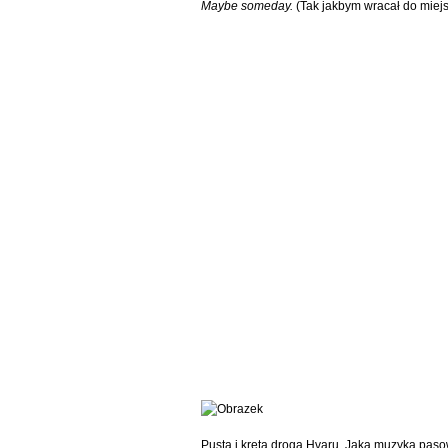
Maybe someday.
(Tak jakbym wracał do miejsc
Pusta i kręta droga Hvaru. Jaka muzyka pas