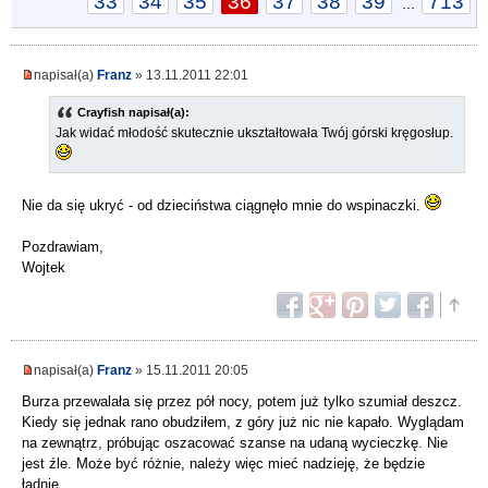
33
34
35
36
37
38
39
713
...
napisał(a)
Franz
» 13.11.2011 22:01
Crayfish napisał(a):
Jak widać młodość skutecznie ukształtowała Twój górski kręgosłup.
Nie da się ukryć - od dzieciństwa ciągnęło mnie do wspinaczki.
Pozdrawiam,
Wojtek
napisał(a)
Franz
» 15.11.2011 20:05
Burza przewalała się przez pół nocy, potem już tylko szumiał deszcz.
Kiedy się jednak rano obudziłem, z góry już nic nie kapało. Wyglądam
na zewnątrz, próbując oszacować szanse na udaną wycieczkę. Nie
jest źle. Może być różnie, należy więc mieć nadzieję, że będzie
ładnie.