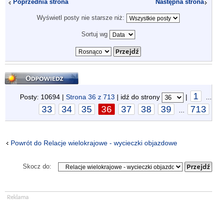
Poprzednia strona
Następna strona
Wyświetl posty nie starsze niż:
Sortuj wg
Odpowiedz
1
Posty: 10694 |
Strona
36
z
713
| idź do strony
|
...
33
34
35
36
37
38
39
713
...
Powrót do Relacje wielokrajowe - wycieczki objazdowe
Skocz do: