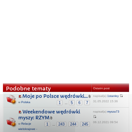
Podobne tematy
Ostatni post
Moje po Polsce wędrówki...
napisał(a)
1stanley
31.05.2022 15:36
w
Polska
1
5
6
7
...
Weekendowe wędrówki
napisał(a)
mysza73
myszy: RZYM
06.12.2021 09:54
w
Relacje
1
243
244
245
...
wielokrajowe -