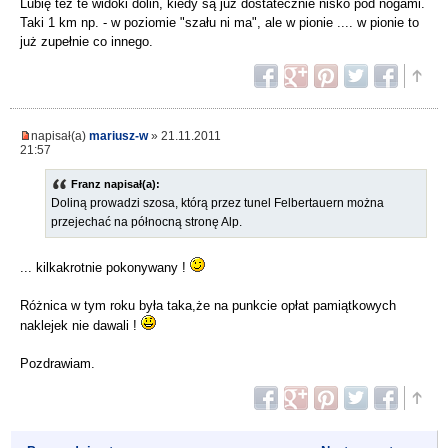
Lubię też te widoki dolin, kiedy są już dostatecznie nisko pod nogami.
Taki 1 km np. - w poziomie "szału ni ma", ale w pionie .... w pionie to
już zupełnie co innego.
napisał(a)
mariusz-w
» 21.11.2011
21:57
Franz napisał(a):
Doliną prowadzi szosa, którą przez tunel Felbertauern można
przejechać na północną stronę Alp.
... kilkakrotnie pokonywany !
Różnica w tym roku była taka,że na punkcie opłat pamiątkowych
naklejek nie dawali !
Pozdrawiam.