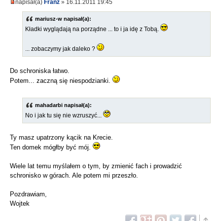
napisał(a)
Franz
» 16.11.2011 19:45
mariusz-w napisał(a):
Kładki wyglądają na porządne ... to i ja idę z Tobą.
... zobaczymy jak daleko ?
Do schroniska łatwo.
Potem... zaczną się niespodzianki.
mahadarbi napisał(a):
No i jak tu się nie wzruszyć...
Ty masz upatrzony kącik na Krecie.
Ten domek mógłby być mój.
Wiele lat temu myślałem o tym, by zmienić fach i prowadzić
schronisko w górach. Ale potem mi przeszło.
Pozdrawiam,
Wojtek