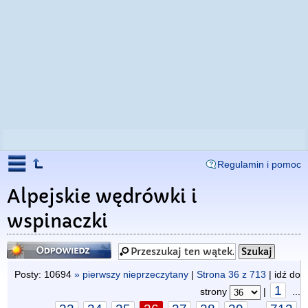
Regulamin i pomoc
Alpejskie wędrówki i
wspinaczki
Odpowiedz
Posty: 10694
» pierwszy nieprzeczytany
|
Strona
36
z
713
| idź do
1
strony
|
...