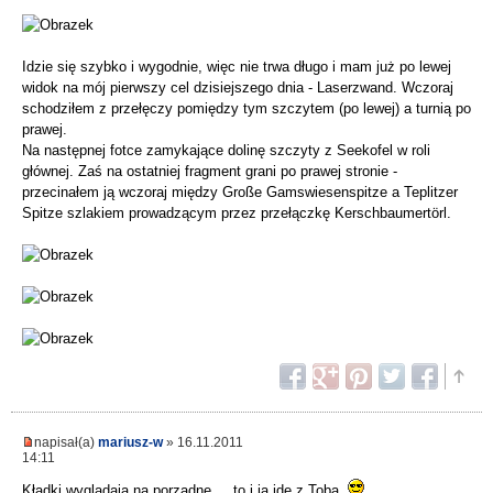
Idzie się szybko i wygodnie, więc nie trwa długo i mam już po lewej
widok na mój pierwszy cel dzisiejszego dnia - Laserzwand. Wczoraj
schodziłem z przełęczy pomiędzy tym szczytem (po lewej) a turnią po
prawej.
Na następnej fotce zamykające dolinę szczyty z Seekofel w roli
głównej. Zaś na ostatniej fragment grani po prawej stronie -
przecinałem ją wczoraj między Große Gamswiesenspitze a Teplitzer
Spitze szlakiem prowadzącym przez przełączkę Kerschbaumertörl.
napisał(a)
mariusz-w
» 16.11.2011
14:11
Kładki wyglądają na porządne ... to i ja idę z Tobą.