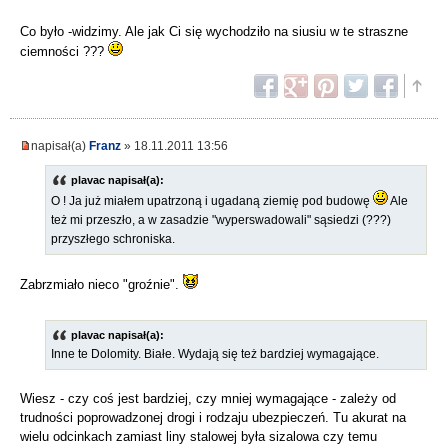
Co było -widzimy. Ale jak Ci się wychodziło na siusiu w te straszne
ciemności ???
napisał(a)
Franz
» 18.11.2011 13:56
plavac napisał(a):
O ! Ja już miałem upatrzoną i ugadaną ziemię pod budowę
Ale
też mi przeszło, a w zasadzie "wyperswadowali" sąsiedzi (???)
przyszłego schroniska.
Zabrzmiało nieco "groźnie".
plavac napisał(a):
Inne te Dolomity. Białe. Wydają się też bardziej wymagające.
Wiesz - czy coś jest bardziej, czy mniej wymagające - zależy od
trudności poprowadzonej drogi i rodzaju ubezpieczeń. Tu akurat na
wielu odcinkach zamiast liny stalowej była sizalowa czy temu