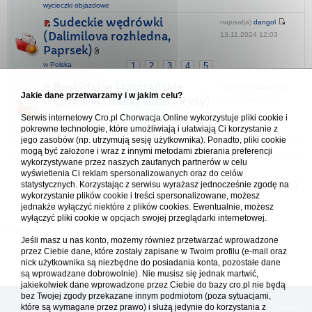
wycieczki objazdowe
Sudeckie wędrówki
napisał(a)
dangol
(Dalimilova rozhledna,
13.11.2024 12:03
Paprsek)
w
Polska
1
2
3
4
5
Beskidzkie i tatrzańskie
napisał(a)
Dawigs
Jakie dane przetwarzamy i w jakim celu?
wędrówki (Babia Góra i Rysy)
01.12.2024 15:57
Serwis internetowy Cro.pl Chorwacja Online wykorzystuje pliki cookie i
w
Polska
1
17
18
19
pokrewne technologie, które umożliwiają i ułatwiają Ci korzystanie z
...
jego zasobów (np. utrzymują sesję użytkownika). Ponadto, pliki cookie
mogą być założone i wraz z innymi metodami zbierania preferencji
wykorzystywane przez naszych zaufanych partnerów w celu
Forum Chorwacja Online - Cro.pl
wyświetlenia Ci reklam spersonalizowanych oraz do celów
statystycznych. Korzystając z serwisu wyrażasz jednocześnie zgodę na
Usuń ciasteczka
• Strefa czasowa: UTC + 1 (Polska - czas zimowy) [
DST
]
wykorzystanie plików cookie i treści spersonalizowane, możesz
jednakże wyłączyć niektóre z plików cookies. Ewentualnie, możesz
wyłączyć pliki cookie w opcjach swojej przeglądarki internetowej.
Jeśli masz u nas konto, możemy również przetwarzać wprowadzone
przez Ciebie dane, które zostały zapisane w Twoim profilu (e-mail oraz
nick użytkownika są niezbędne do posiadania konta, pozostałe dane
są wprowadzane dobrowolnie). Nie musisz się jednak martwić,
jakiekolwiek dane wprowadzone przez Ciebie do bazy cro.pl nie będą
bez Twojej zgody przekazane innym podmiotom (poza sytuacjami,
które są wymagane przez prawo) i służą jedynie do korzystania z
[
reklama
] [
kontakt
]