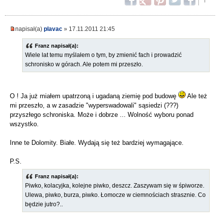
napisał(a)
plavac
» 17.11.2011 21:45
Franz napisał(a):
Wiele lat temu myślałem o tym, by zmienić fach i prowadzić
schronisko w górach. Ale potem mi przeszło.
O ! Ja już miałem upatrzoną i ugadaną ziemię pod budowę
Ale też
mi przeszło, a w zasadzie "wyperswadowali" sąsiedzi (???)
przyszłego schroniska. Może i dobrze ... Wolność wyboru ponad
wszystko.
Inne te Dolomity. Białe. Wydają się też bardziej wymagające.
P.S.
Franz napisał(a):
Piwko, kolacyjka, kolejne piwko, deszcz. Zaszywam się w śpiworze.
Ulewa, piwko, burza, piwko. Łomocze w ciemnościach strasznie. Co
będzie jutro?..