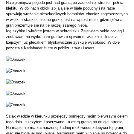
Najpiękniejsza pogoda jest nad granią po zachodniej stronie - pełnia
błękitu. W dolinach obłoki zbijają się w białe poduchy i na razie
sprawiają wrażenie nieszkodliwych baranków, chociaż zagęszczonych
w wielkim stadzie. Trochę gorzej jest na wprost mnie, gdzie główna
grań prezentuje się na tle raczej szarego nieba.
Idę szybko i wkrótce jestem w schronisku. Załatwiam sobie nocleg i
zostawiam na wyrku parę gratów ze śpiworem włącznie. Teraz z
lżejszym już plecakiem błyskawicznie zyskuję wysokość. W dole
pozostaje Karlsbader Hütte w pobliżu stawu Laserz.
Szlak wiedzie w kierunku przełęczy pomiędzy moim pierwszym celem
tego dnia - szczytem Laserzwand - a ostrą granią po drugiej stronie.
Na mapie nie ma zaznaczonej żadnej możliwości zdobycia tej grani,
więc nie biorę jej pod uwagę. Natomiast mam w planie po powrocie do