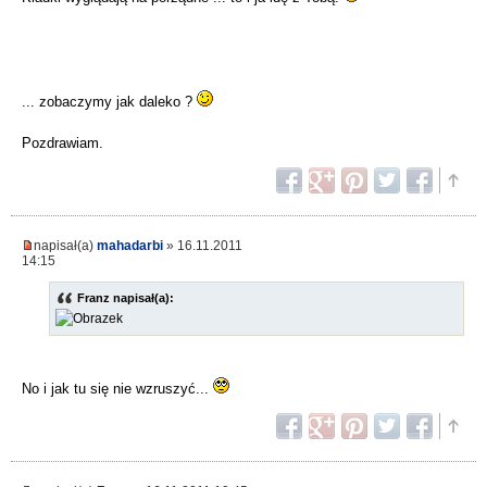
... zobaczymy jak daleko ?
Pozdrawiam.
napisał(a)
mahadarbi
» 16.11.2011
14:15
Franz napisał(a):
No i jak tu się nie wzruszyć...