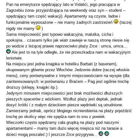
Pan na emeryturze spędzający lato w Vidalići, jego pracująca w
Zagrzebiu żona- przyjeżdżająca na weekendy oraz syn – student –
spędzający tam część wakacji). Apartamenty są czyste, ładne i
funkcjonalnie wyposażone – nie mamy żadnych zastrzeżeń
(raczej
nigdy nie mamy
)
Sama miejscowość jest typowo wakacyjna, malutka, cicha i
spokojna... czasami tylko jak wiatr zawieje w naszą stronę niesie się
po wodzie z leżącej prawie naprzeciwko plaży Zrce : umca, umca...
Ale jest to na tyle odległe, że nie przeszkadza nam w wakacyjnym
lenistwie.
Na miejscu jest jedna knajpka w hoteliku Barbati (z basenem),
okupowanym głównie przez Włochów. Jedzenie dobre (raczej włoskie
menu), ceny porównywalne z innymi miejscowościami na wyspie (dla
zainteresowanych: w porównaniu z Braćem – Pag jest ogólnie trochę
droższy (sklepy, knajpki itp.).
Jedynym minusem miejscowości jest brak możliwości dłuższych
pieszych spacerów z wózkiem. Wzdłuż plaży jest deptak, jednak
dosyć krótki i z małym dzieckiem piesze wędrówki są utrudnione.
Zamierzamy jednak, oprócz błogiego nicnierobienia na plaży pojeździć
trochę po okolicy więc nie spędza nam to snu z powiek.
Wieczorki często spędzamy cała grupką na plaży pod naszymi
apartamentami – mamy tam dużo więcej miejsca niż na tarasie a
dzieci mogą poszaleć:) I jeszcze Zrce przygrywa...