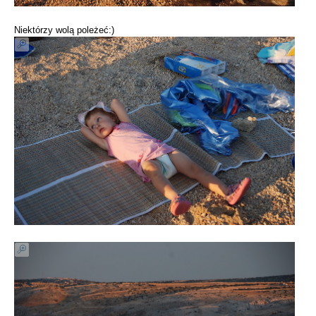
Niektórzy wolą poleżeć:)