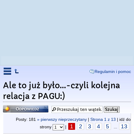
Regulamin i pomoc
Ale to już było...-czyli kolejna
relacja z PAGU:)
Odpowiedz
Posty: 181
» pierwszy nieprzeczytany
|
Strona
1
z
13
| idź do
1
2
3
4
5
13
strony
|
...