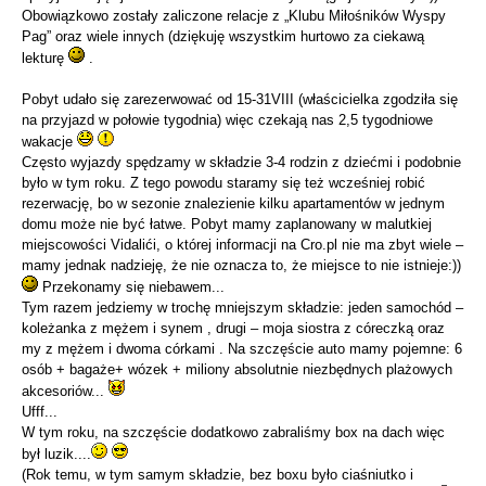
Obowiązkowo zostały zaliczone relacje z „Klubu Miłośników Wyspy
Pag” oraz wiele innych (dziękuję wszystkim hurtowo za ciekawą
lekturę
.
Pobyt udało się zarezerwować od 15-31VIII (właścicielka zgodziła się
na przyjazd w połowie tygodnia) więc czekają nas 2,5 tygodniowe
wakacje
Często wyjazdy spędzamy w składzie 3-4 rodzin z dziećmi i podobnie
było w tym roku. Z tego powodu staramy się też wcześniej robić
rezerwację, bo w sezonie znalezienie kilku apartamentów w jednym
domu może nie być łatwe. Pobyt mamy zaplanowany w malutkiej
miejscowości Vidalići, o której informacji na Cro.pl nie ma zbyt wiele –
mamy jednak nadzieję, że nie oznacza to, że miejsce to nie istnieje:))
Przekonamy się niebawem...
Tym razem jedziemy w trochę mniejszym składzie: jeden samochód –
koleżanka z mężem i synem , drugi – moja siostra z córeczką oraz
my z mężem i dwoma córkami . Na szczęście auto mamy pojemne: 6
osób + bagaże+ wózek + miliony absolutnie niezbędnych plażowych
akcesoriów...
Ufff...
W tym roku, na szczęście dodatkowo zabraliśmy box na dach więc
był luzik....
(Rok temu, w tym samym składzie, bez boxu było ciaśniutko i