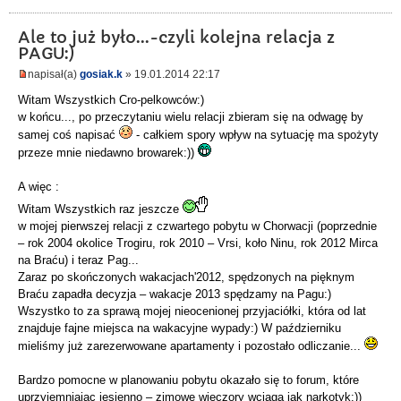
Ale to już było...-czyli kolejna relacja z
PAGU:)
napisał(a)
gosiak.k
» 19.01.2014 22:17
Witam Wszystkich Cro-pelkowców:)
w końcu..., po przeczytaniu wielu relacji zbieram się na odwagę by
samej coś napisać
- całkiem spory wpływ na sytuację ma spożyty
przeze mnie niedawno browarek:))
A więc :
Witam Wszystkich raz jeszcze
w mojej pierwszej relacji z czwartego pobytu w Chorwacji (poprzednie
– rok 2004 okolice Trogiru, rok 2010 – Vrsi, koło Ninu, rok 2012 Mirca
na Braću) i teraz Pag...
Zaraz po skończonych wakacjach'2012, spędzonych na pięknym
Braću zapadła decyzja – wakacje 2013 spędzamy na Pagu:)
Wszystko to za sprawą mojej nieocenionej przyjaciółki, która od lat
znajduje fajne miejsca na wakacyjne wypady:) W październiku
mieliśmy już zarezerwowane apartamenty i pozostało odliczanie...
Bardzo pomocne w planowaniu pobytu okazało się to forum, które
uprzyjemniając jesienno – zimowe wieczory wciąga jak narkotyk:))