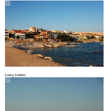
Łowcy krabów: