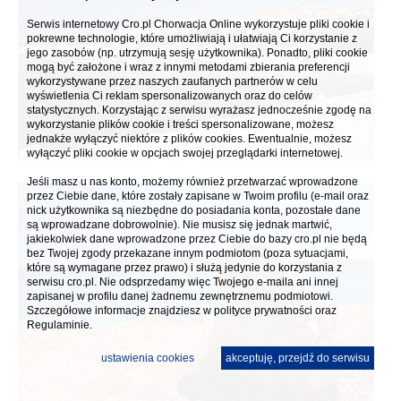
Serwis internetowy Cro.pl Chorwacja Online wykorzystuje pliki cookie i
pokrewne technologie, które umożliwiają i ułatwiają Ci korzystanie z
jego zasobów (np. utrzymują sesję użytkownika). Ponadto, pliki cookie
mogą być założone i wraz z innymi metodami zbierania preferencji
wykorzystywane przez naszych zaufanych partnerów w celu
wyświetlenia Ci reklam spersonalizowanych oraz do celów
statystycznych. Korzystając z serwisu wyrażasz jednocześnie zgodę na
wykorzystanie plików cookie i treści spersonalizowane, możesz
jednakże wyłączyć niektóre z plików cookies. Ewentualnie, możesz
wyłączyć pliki cookie w opcjach swojej przeglądarki internetowej.
Jeśli masz u nas konto, możemy również przetwarzać wprowadzone
przez Ciebie dane, które zostały zapisane w Twoim profilu (e-mail oraz
nick użytkownika są niezbędne do posiadania konta, pozostałe dane
są wprowadzane dobrowolnie). Nie musisz się jednak martwić,
jakiekolwiek dane wprowadzone przez Ciebie do bazy cro.pl nie będą
bez Twojej zgody przekazane innym podmiotom (poza sytuacjami,
które są wymagane przez prawo) i służą jedynie do korzystania z
serwisu cro.pl. Nie odsprzedamy więc Twojego e-maila ani innej
zapisanej w profilu danej żadnemu zewnętrznemu podmiotowi.
Szczegółowe informacje znajdziesz w
polityce prywatności
oraz
Regulaminie.
ustawienia cookies
akceptuję, przejdź do serwisu