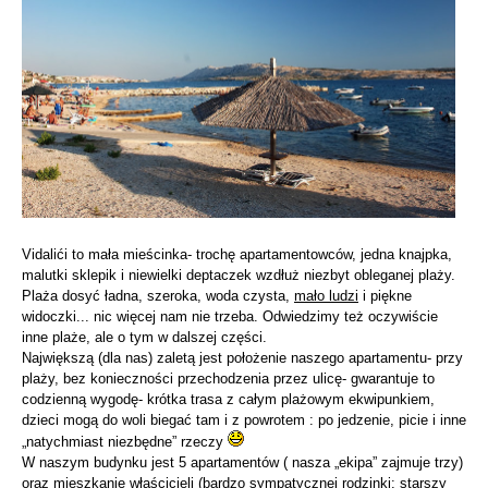
Vidalići to mała mieścinka- trochę apartamentowców, jedna knajpka,
malutki sklepik i niewielki deptaczek wzdłuż niezbyt obleganej plaży.
Plaża dosyć ładna, szeroka, woda czysta,
mało ludzi
i piękne
widoczki... nic więcej nam nie trzeba. Odwiedzimy też oczywiście
inne plaże, ale o tym w dalszej części.
Największą (dla nas) zaletą jest położenie naszego apartamentu- przy
plaży, bez konieczności przechodzenia przez ulicę- gwarantuje to
codzienną wygodę- krótka trasa z całym plażowym ekwipunkiem,
dzieci mogą do woli biegać tam i z powrotem : po jedzenie, picie i inne
„natychmiast niezbędne” rzeczy
W naszym budynku jest 5 apartamentów ( nasza „ekipa” zajmuje trzy)
oraz mieszkanie właścicieli (bardzo sympatycznej rodzinki: starszy