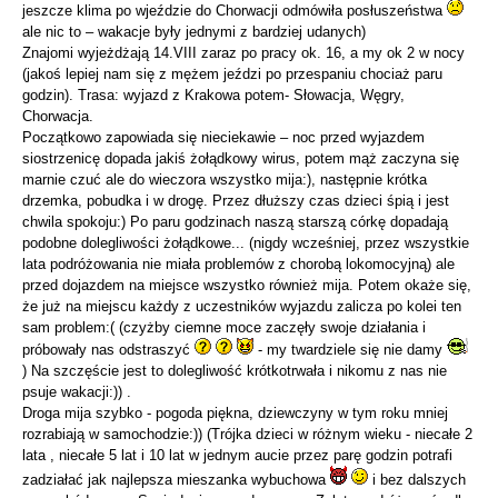
jeszcze klima po wjeździe do Chorwacji odmówiła posłuszeństwa
ale nic to – wakacje były jednymi z bardziej udanych)
Znajomi wyjeżdżają 14.VIII zaraz po pracy ok. 16, a my ok 2 w nocy
(jakoś lepiej nam się z mężem jeździ po przespaniu chociaż paru
godzin). Trasa: wyjazd z Krakowa potem- Słowacja, Węgry,
Chorwacja.
Początkowo zapowiada się nieciekawie – noc przed wyjazdem
siostrzenicę dopada jakiś żołądkowy wirus, potem mąż zaczyna się
marnie czuć ale do wieczora wszystko mija:), następnie krótka
drzemka, pobudka i w drogę. Przez dłuższy czas dzieci śpią i jest
chwila spokoju:) Po paru godzinach naszą starszą córkę dopadają
podobne dolegliwości żołądkowe... (nigdy wcześniej, przez wszystkie
lata podróżowania nie miała problemów z chorobą lokomocyjną) ale
przed dojazdem na miejsce wszystko również mija. Potem okaże się,
że już na miejscu każdy z uczestników wyjazdu zalicza po kolei ten
sam problem:( (czyżby ciemne moce zaczęły swoje działania i
próbowały nas odstraszyć
- my twardziele się nie damy
) Na szczęście jest to dolegliwość krótkotrwała i nikomu z nas nie
psuje wakacji:)) .
Droga mija szybko - pogoda piękna, dziewczyny w tym roku mniej
rozrabiają w samochodzie:)) (Trójka dzieci w różnym wieku - niecałe 2
lata , niecałe 5 lat i 10 lat w jednym aucie przez parę godzin potrafi
zadziałać jak najlepsza mieszanka wybuchowa
i bez dalszych