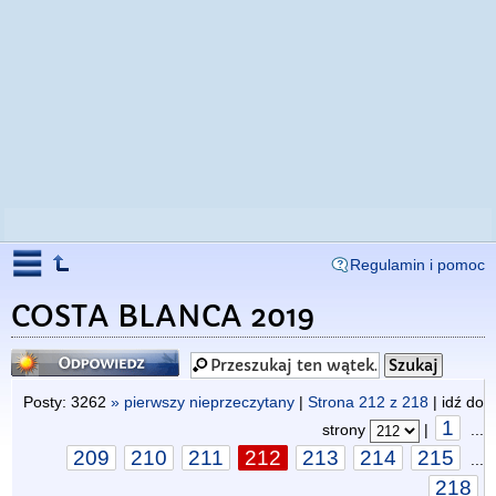
Regulamin i pomoc
COSTA BLANCA 2019
Odpowiedz
Posty: 3262
» pierwszy nieprzeczytany
|
Strona
212
z
218
| idź do
1
strony
|
...
209
210
211
212
213
214
215
...
218