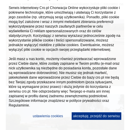
... krótka sesja zdjęciowa naszego hiszpańskiego bolidu i ruszamy na
Serwis internetowy Cro.pl Chorwacja Online wykorzystuje pliki cookie i
miasto ...
...
pokrewne technologie, które umożliwiają i ułatwiają Ci korzystanie z
jego zasobów (np. utrzymują sesję użytkownika). Ponadto, pliki cookie
mogą być założone i wraz z innymi metodami zbierania preferencji
wykorzystywane przez naszych zaufanych partnerów w celu
wyświetlenia Ci reklam spersonalizowanych oraz do celów
statystycznych. Korzystając z serwisu wyrażasz jednocześnie zgodę na
wykorzystanie plików cookie i treści spersonalizowane, możesz
jednakże wyłączyć niektóre z plików cookies. Ewentualnie, możesz
wyłączyć pliki cookie w opcjach swojej przeglądarki internetowej.
Jeśli masz u nas konto, możemy również przetwarzać wprowadzone
przez Ciebie dane, które zostały zapisane w Twoim profilu (e-mail oraz
nick użytkownika są niezbędne do posiadania konta, pozostałe dane
są wprowadzane dobrowolnie). Nie musisz się jednak martwić,
jakiekolwiek dane wprowadzone przez Ciebie do bazy cro.pl nie będą
bez Twojej zgody przekazane innym podmiotom (poza sytuacjami,
które są wymagane przez prawo) i służą jedynie do korzystania z
serwisu cro.pl. Nie odsprzedamy więc Twojego e-maila ani innej
zapisanej w profilu danej żadnemu zewnętrznemu podmiotowi.
Szczegółowe informacje znajdziesz w
polityce prywatności
oraz
Regulaminie.
ustawienia cookies
akceptuję, przejdź do serwisu