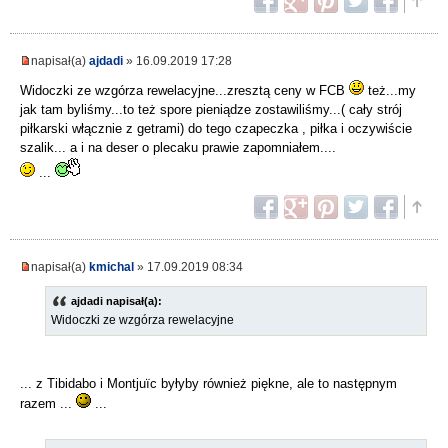
napisał(a)
ajdadi
» 16.09.2019 17:28
Widoczki ze wzgórza rewelacyjne...zresztą ceny w FCB
też...my
jak tam byliśmy...to też spore pieniądze zostawiliśmy...( cały strój
piłkarski włącznie z getrami) do tego czapeczka , piłka i oczywiście
szalik... a i na deser o plecaku prawie zapomniałem....
...
napisał(a)
kmichal
» 17.09.2019 08:34
ajdadi napisał(a):
Widoczki ze wzgórza rewelacyjne
... z Tibidabo i Montjuïc byłyby również piękne, ale to następnym
razem ...
...