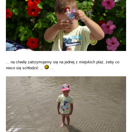
... na chwilę zatrzymujemy się na jednej z miejskich plaż, żeby co
nieco się schłodzić ...
...