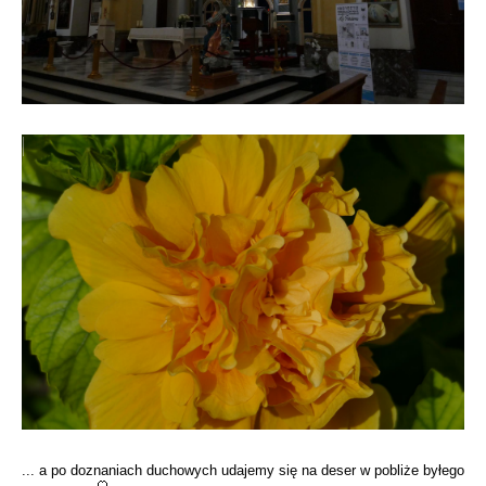
... a po doznaniach duchowych udajemy się na deser w pobliże byłego