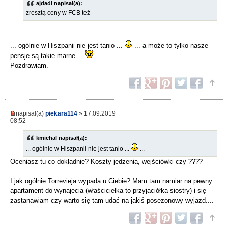
ajdadi napisał(a):
zresztą ceny w FCB też
... ogólnie w Hiszpanii nie jest tanio ...
... a może to tylko nasze
pensje są takie marne ...
...
Pozdrawiam.
napisał(a)
piekara114
» 17.09.2019
08:52
kmichal napisał(a):
... ogólnie w Hiszpanii nie jest tanio ...
...
Oceniasz tu co dokładnie? Koszty jedzenia, wejściówki czy ????
I jak ogólnie Torrevieja wypada u Ciebie? Mam tam namiar na pewny
apartament do wynajęcia (właścicielka to przyjaciółka siostry) i się
zastanawiam czy warto się tam udać na jakiś posezonowy wyjazd....