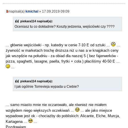
napisał(a)
kmichal
» 17.09.2019 09:09
piekara114 napisał(a):
Oceniasz tu co dokładnie? Koszty jedzenia, wejściówki czy ????
... głównie wejściówki - np. katedry w cenie 7-10 E od sztuki ...
...
żywność w marketach trochę droższa niż u nas a w knajpkach ceny
jak wszędzie na południu - za obiad dla naszej 5 ( bez fajerwerków -
pizza, spaghetti, lasagne, paella, frytki + cola ) płaciliśmy 40-50 E ...
...
piekara114 napisał(a):
I jak ogólnie Torrevieja wypada u Ciebie?
... samo miasto mnie nie oczarowało, ale również nie miałem
względem niego większych oczekiwań ...
... ale jako miejsce
wypadowe jest ok - chociażby do pobliskich: Alicante, Elche, Murcja,
Kartagena ...
...
Pozdrawiam.