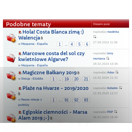
Podobne tematy
Ostatni post
Hola! Costa Blanca zimą :)
napisał(a)
maslinka
Walencja
27.09.2024 11:38
w
Hiszpania - España
1
4
5
6
...
Marcowe costa del sol czy
napisał(a)
tony
kwietniowe Algarve?
montana
26.02.2024 16:36
w
Hiszpania - España
Magiczne Bałkany 2019
napisał(a)
Adax
14.02.2026 21:22
w
Grecja - Ελλάδα
1
19
20
21
...
Plaże na Hvarze - 2019/2020
napisał(a)
tkdiablo
22.05.2025 12:27
w
Nasze relacje z
1
91
92
93
...
podróży
Egipskie ciemności - Marsa
napisał(a)
PAP
Alam 2019 ;-)
06.02.2024 19:30
w
Afryka
1
4
5
6
...