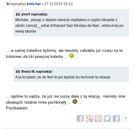
napisał(a)
kmichal
» 27.11.2019 16:22
piotrf napisał(a):
Michale , pisząc o starym mieście myślałem o części Alicante z
okolic concat__edral d'Alacant San Nicolau de Bari , widocznej po
lewej stronie
... w samej katedrze byliśmy, ale niestety zabrakło już czasu na te
kolorowe uliczki powyżej katedry ...
...
Beata W. napisał(a):
A ja liczyłam, że do ferii to już będzie ku końcowi ta relacja
... ogólnie to sądzę, że już nie ruszę dalej z tą relacją - niestety inne
obowiązki totalnie mnie pochłonęły ...
...
Pozdrawiam.