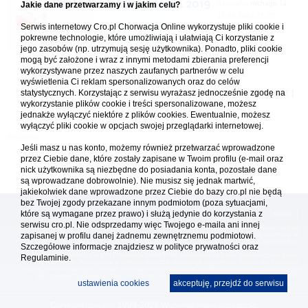
Baska Voda 2017 i 2018 i 2019
napisał(a)
michago
Jakie dane przetwarzamy i w jakim celu?
12.05.2022 21:35
Serwis internetowy Cro.pl Chorwacja Online wykorzystuje pliki cookie i
w
Nasze relacje z
1
5
6
7
...
pokrewne technologie, które umożliwiają i ułatwiają Ci korzystanie z
podróży
jego zasobów (np. utrzymują sesję użytkownika). Ponadto, pliki cookie
mogą być założone i wraz z innymi metodami zbierania preferencji
wykorzystywane przez naszych zaufanych partnerów w celu
Forum Chorwacja Online - Cro.pl
wyświetlenia Ci reklam spersonalizowanych oraz do celów
statystycznych. Korzystając z serwisu wyrażasz jednocześnie zgodę na
Usuń ciasteczka
• Strefa czasowa: UTC + 1 (Polska - czas zimowy) [
DST
]
wykorzystanie plików cookie i treści spersonalizowane, możesz
jednakże wyłączyć niektóre z plików cookies. Ewentualnie, możesz
wyłączyć pliki cookie w opcjach swojej przeglądarki internetowej.
Jeśli masz u nas konto, możemy również przetwarzać wprowadzone
przez Ciebie dane, które zostały zapisane w Twoim profilu (e-mail oraz
nick użytkownika są niezbędne do posiadania konta, pozostałe dane
są wprowadzane dobrowolnie). Nie musisz się jednak martwić,
jakiekolwiek dane wprowadzone przez Ciebie do bazy cro.pl nie będą
bez Twojej zgody przekazane innym podmiotom (poza sytuacjami,
które są wymagane przez prawo) i służą jedynie do korzystania z
[
reklama
] [
kontakt
]
serwisu cro.pl. Nie odsprzedamy więc Twojego e-maila ani innej
Platforma cro.pl© Chorwacja online™ wykorzystuje cookies do prawidłowego działania, te pliki
gromadzą na Twoim komputerze dane ułatwiające korzystanie z serwisu; więcej informacji w
zapisanej w profilu danej żadnemu zewnętrznemu podmiotowi.
polityce prywatności
.
Szczegółowe informacje znajdziesz w
polityce prywatności
oraz
Redakcja platformy cro.pl© Chorwacja online™ nie odpowiada za treści zamieszczone przez
Regulaminie.
użytkowników. Korzystanie z serwisu oznacza akceptację regulaminu. Serwis ma charakter
wyłącznie informacyjny. Cro.pl© nie reprezentuje interesów żadnego biura podróży, nie zajmuje
się organizacją imprez turystycznych oraz nie odpowiada za treść zamieszczonych reklam.
ustawienia cookies
akceptuję, przejdź do serwisu
Copyright: cro.pl© 1999-2026 Wszystkie prawa zastrzeżone