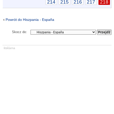
214
215
216
217
218
Powrót do Hiszpania - España
Skocz do: