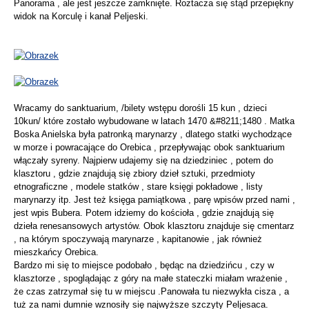
Panorama , ale jest jeszcze zamknięte. Roztacza się stąd przepiękny
widok na Korculę i kanał Peljeski.
Wracamy do sanktuarium, /bilety wstępu dorośli 15 kun , dzieci
10kun/ które zostało wybudowane w latach 1470 &#8211;1480 . Matka
Boska Anielska była patronką marynarzy , dlatego statki wychodzące
w morze i powracające do Orebica , przepływając obok sanktuarium
włączały syreny. Najpierw udajemy się na dziedziniec , potem do
klasztoru , gdzie znajdują się zbiory dzieł sztuki, przedmioty
etnograficzne , modele statków , stare księgi pokładowe , listy
marynarzy itp. Jest też księga pamiątkowa , parę wpisów przed nami ,
jest wpis Bubera. Potem idziemy do kościoła , gdzie znajdują się
dzieła renesansowych artystów. Obok klasztoru znajduje się cmentarz
, na którym spoczywają marynarze , kapitanowie , jak również
mieszkańcy Orebica.
Bardzo mi się to miejsce podobało , będąc na dziedzińcu , czy w
klasztorze , spoglądając z góry na małe stateczki miałam wrażenie ,
że czas zatrzymał się tu w miejscu .Panowała tu niezwykła cisza , a
tuż za nami dumnie wznosiły się najwyższe szczyty Peljesaca.