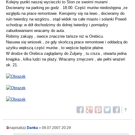
Kolejny punkt naszej wycieczki to Ston ze swoimi murami .
Docieramy na parking po godz . 18.00. Część murów niedostępna ,ze
względu na prace remontowe. Kierujemy się na lewo , docieramy do
ruin twierdzy na wzgórzu , stąd widok na całe miasto i solanki Powoli
schodząc w dół dochodzimy do dolnej twierdzy i pomiędzy
zabudowaniami wracamy do auta.
Robimy zakupy , owoce znacznie tańsze niż w Orebicu.
Nasuwa się wniosek , że gdy skończą prace remontowe i oddadzą do
użytku większą część murów , to wejście będzie płatne.
W drodze do Orebica zaglądamy do Zuljany , tu cisza , otwarta jedna
knajpka , kilka ludzi na plaży. Wracamy zmęczeni , ale pełni wrażeń
ok. 21.
napisał(a)
Danka
» 09.07.2007 20:29