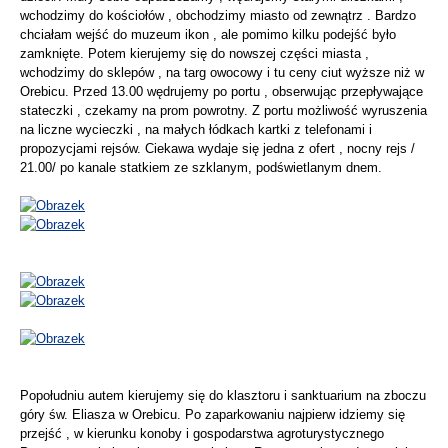
wchodzimy do kościołów , obchodzimy miasto od zewnątrz . Bardzo
chciałam wejść do muzeum ikon , ale pomimo kilku podejść było
zamknięte. Potem kierujemy się do nowszej części miasta ,
wchodzimy do sklepów , na targ owocowy i tu ceny ciut wyższe niż w
Orebicu. Przed 13.00 wędrujemy po portu , obserwując przepływające
stateczki , czekamy na prom powrotny. Z portu możliwość wyruszenia
na liczne wycieczki , na małych łódkach kartki z telefonami i
propozycjami rejsów. Ciekawa wydaje się jedna z ofert , nocny rejs /
21.00/ po kanale statkiem ze szklanym, podświetlanym dnem.
Popołudniu autem kierujemy się do klasztoru i sanktuarium na zboczu
góry św. Eliasza w Orebicu. Po zaparkowaniu najpierw idziemy się
przejść , w kierunku konoby i gospodarstwa agroturystycznego