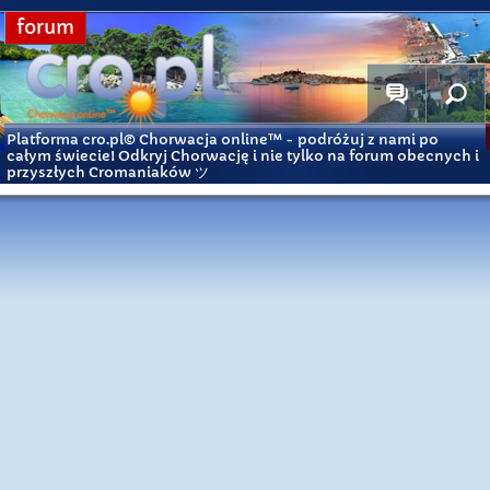
forum
Platforma cro.pl© Chorwacja online™
- podróżuj z nami po
całym świecie! Odkryj Chorwację i nie tylko na forum obecnych i
przyszłych Cromaniaków ツ