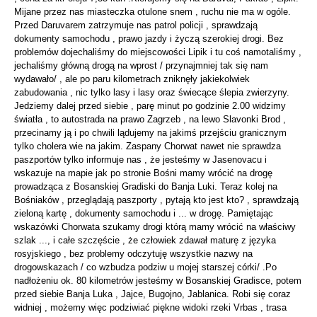
Mijane przez nas miasteczka otulone snem , ruchu nie ma w ogóle.
Przed Daruvarem zatrzymuje nas patrol policji , sprawdzają
dokumenty samochodu , prawo jazdy i życzą szerokiej drogi. Bez
problemów dojechaliśmy do miejscowości Lipik i tu coś namotaliśmy ,
jechaliśmy główną drogą na wprost / przynajmniej tak się nam
wydawało/ , ale po paru kilometrach zniknęły jakiekolwiek
zabudowania , nic tylko lasy i lasy oraz świecące ślepia zwierzyny.
Jedziemy dalej przed siebie , parę minut po godzinie 2.00 widzimy
światła , to autostrada na prawo Zagrzeb , na lewo Slavonki Brod ,
przecinamy ją i po chwili lądujemy na jakimś przejściu granicznym
tylko cholera wie na jakim. Zaspany Chorwat nawet nie sprawdza
paszportów tylko informuje nas , że jesteśmy w Jasenovacu i
wskazuje na mapie jak po stronie Bośni mamy wrócić na drogę
prowadząca z Bosanskiej Gradiski do Banja Luki. Teraz kolej na
Bośniaków , przeglądają paszporty , pytają kto jest kto? , sprawdzają
zieloną kartę , dokumenty samochodu i ... w drogę. Pamiętając
wskazówki Chorwata szukamy drogi którą mamy wrócić na właściwy
szlak ..., i całe szczęście , że człowiek zdawał maturę z języka
rosyjskiego , bez problemy odczytuję wszystkie nazwy na
drogowskazach / co wzbudza podziw u mojej starszej córki/ .Po
nadłożeniu ok. 80 kilometrów jesteśmy w Bosanskiej Gradisce, potem
przed siebie Banja Luka , Jajce, Bugojno, Jablanica. Robi się coraz
widniej , możemy więc podziwiać piękne widoki rzeki Vrbas , trasa