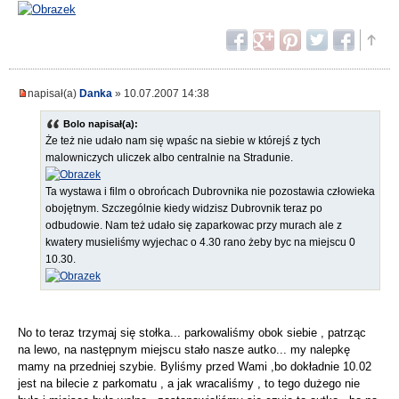
napisał(a)
Danka
» 10.07.2007 14:38
Bolo napisał(a):
Że też nie udało nam się wpaśc na siebie w którejś z tych
malowniczych uliczek albo centralnie na Stradunie.
Ta wystawa i film o obrońcach Dubrovnika nie pozostawia człowieka
obojętnym. Szczególnie kiedy widzisz Dubrovnik teraz po
odbudowie. Nam też udało się zaparkowac przy murach ale z
kwatery musieliśmy wyjechac o 4.30 rano żeby byc na miejscu 0
10.30.
No to teraz trzymaj się stołka... parkowaliśmy obok siebie , patrząc
na lewo, na następnym miejscu stało nasze autko... my nalepkę
mamy na przedniej szybie. Byliśmy przed Wami ,bo dokładnie 10.02
jest na bilecie z parkomatu , a jak wracaliśmy , to tego dużego nie