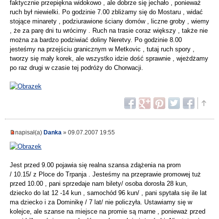
faktycznie przepiękna widokowo , ale dobrze się jechało , ponieważ
ruch był niewielki. Po godzinie 7.00 zbliżamy się do Mostaru , widać
stojące minarety , podziurawione ściany domów , liczne groby , wiemy
, że za parę dni tu wrócimy . Ruch na trasie coraz większy , także nie
można za bardzo podziwiać doliny Neretvy. Po godzinie 8.00
jesteśmy na przejściu granicznym w Metkovic , tutaj ruch spory ,
tworzy się mały korek, ale wszystko idzie dość sprawnie , wjeżdżamy
po raz drugi w czasie tej podróży do Chorwacji.
napisał(a)
Danka
» 09.07.2007 19:55
Jest przed 9.00 pojawia się realna szansa zdążenia na prom
/ 10.15/ z Ploce do Trpanja . Jesteśmy na przeprawie promowej tuż
przed 10.00 , pani sprzedaje nam bilety/ osoba dorosła 28 kun,
dziecko do lat 12 -14 kun , samochód 96 kun/ , pani spytała się ile lat
ma dziecko i za Dominikę / 7 lat/ nie policzyła. Ustawiamy się w
kolejce, ale szanse na miejsce na promie są marne , ponieważ przed