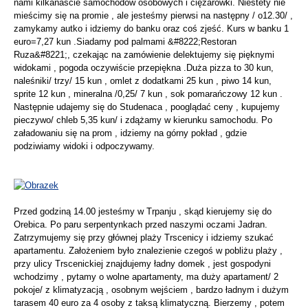
nami kilkanaście samochodów osobowych i ciężarówki. Niestety nie
mieścimy się na promie , ale jesteśmy pierwsi na następny / o12.30/ ,
zamykamy autko i idziemy do banku oraz coś zjeść. Kurs w banku 1
euro=7,27 kun .Siadamy pod palmami &#8222;Restoran
Ruza&#8221;, czekając na zamówienie delektujemy się pięknymi
widokami , pogoda oczywiście przepiękna .Duża pizza to 30 kun,
naleśniki/ trzy/ 15 kun , omlet z dodatkami 25 kun , piwo 14 kun,
sprite 12 kun , mineralna /0,25/ 7 kun , sok pomarańczowy 12 kun .
Następnie udajemy się do Studenaca , pooglądać ceny , kupujemy
pieczywo/ chleb 5,35 kun/ i zdążamy w kierunku samochodu. Po
załadowaniu się na prom , idziemy na górny pokład , gdzie
podziwiamy widoki i odpoczywamy.
Przed godziną 14.00 jesteśmy w Trpanju , skąd kierujemy się do
Orebica. Po paru serpentynkach przed naszymi oczami Jadran.
Zatrzymujemy się przy głównej plaży Trscenicy i idziemy szukać
apartamentu. Założeniem było znalezienie czegoś w pobliżu plaży ,
przy ulicy Trscenickiej znajdujemy ładny domek , jest gospodyni
wchodzimy , pytamy o wolne apartamenty, ma duży apartament/ 2
pokoje/ z klimatyzacją , osobnym wejściem , bardzo ładnym i dużym
tarasem 40 euro za 4 osoby z taksą klimatyczną. Bierzemy , potem