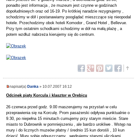
ponadto jest informacja , że muzeum jest czynne w godzinach
dopołudniowych oraz od 16-19. Po krótkiej naradzie rezygnujemy ,
schodzimy w dół i postanawiamy pooglądać mieszczące się nieopodal
hotele. Przechodzimy obok hoteli Komodor , Grand Hotel , Bellevue.
Przy tym ostatnim schodkami schodzimy w dół na małą plażę , a
potem wzdłuż nabrzeża kierujemy się do centrum.
napisał(a)
Danka
» 10.07.2007 16:12
Odcinek piąty Korcula i klasztor w Orebicu
26 czerwca przed godz. 9.00 maszerujemy na przystań w celu
przeprawienia się na Korculę. Prom pasażerski odpływa punktualnie o
9.30, po niepełna 15 minutach cumujemy przy starym mieście. Stare
miasto to Dubrownik w pomniejszeniu , ale bardzo urokliwe . Wstęp na
mury i do licznych muzeów płatny / średnio 15 kun dorośli , 10 kun
dzieci/. Mury sobie odpuszczamy , wędrujemy starymi uliczkami ,