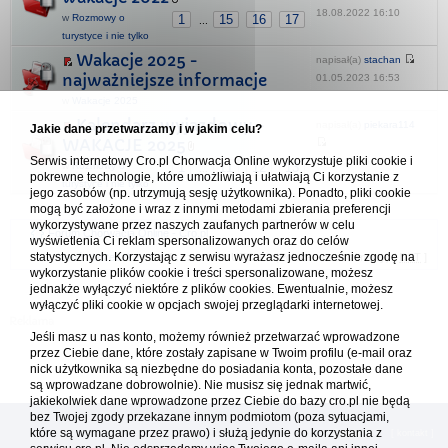
18.08.2022 16:10
w
Rozmowy o
1
15
16
17
...
turystyce i nie tylko
Wakacje 2025 -
napisał(a)
stachan
najważniejsze informacje
01.05.2023 16:53
w
Wakacje 2025
Kalendarz wyjazdowy -
napisał(a)
piekara114
Jakie dane przetwarzamy i w jakim celu?
WAKACJE 2025
Serwis internetowy Cro.pl Chorwacja Online wykorzystuje pliki cookie i
19.01.2026 10:50
w
Rozmowy o
1
11
12
13
...
pokrewne technologie, które umożliwiają i ułatwiają Ci korzystanie z
turystyce i nie tylko
jego zasobów (np. utrzymują sesję użytkownika). Ponadto, pliki cookie
mogą być założone i wraz z innymi metodami zbierania preferencji
wykorzystywane przez naszych zaufanych partnerów w celu
Forum Chorwacja Online - Cro.pl
wyświetlenia Ci reklam spersonalizowanych oraz do celów
statystycznych. Korzystając z serwisu wyrażasz jednocześnie zgodę na
Usuń ciasteczka
• Strefa czasowa: UTC + 1 (Polska - czas zimowy) [
DST
]
wykorzystanie plików cookie i treści spersonalizowane, możesz
jednakże wyłączyć niektóre z plików cookies. Ewentualnie, możesz
wyłączyć pliki cookie w opcjach swojej przeglądarki internetowej.
Jeśli masz u nas konto, możemy również przetwarzać wprowadzone
przez Ciebie dane, które zostały zapisane w Twoim profilu (e-mail oraz
nick użytkownika są niezbędne do posiadania konta, pozostałe dane
są wprowadzane dobrowolnie). Nie musisz się jednak martwić,
jakiekolwiek dane wprowadzone przez Ciebie do bazy cro.pl nie będą
bez Twojej zgody przekazane innym podmiotom (poza sytuacjami,
które są wymagane przez prawo) i służą jedynie do korzystania z
[
reklama
] [
kontakt
]