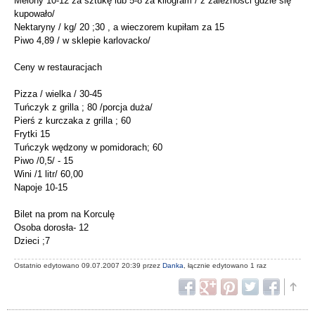
Melony 10-12 za sztukę lub 5-8 za kilogram / z zależności gdzie się
kupowało/
Nektaryny / kg/ 20 ;30 , a wieczorem kupiłam za 15
Piwo 4,89 / w sklepie karlovacko/
Ceny w restauracjach
Pizza / wielka / 30-45
Tuńczyk z grilla ; 80 /porcja duża/
Pierś z kurczaka z grilla ; 60
Frytki 15
Tuńczyk wędzony w pomidorach; 60
Piwo /0,5/ - 15
Wini /1 litr/ 60,00
Napoje 10-15
Bilet na prom na Korculę
Osoba dorosła- 12
Dzieci ;7
Ostatnio edytowano 09.07.2007 20:39 przez
Danka
, łącznie edytowano 1 raz