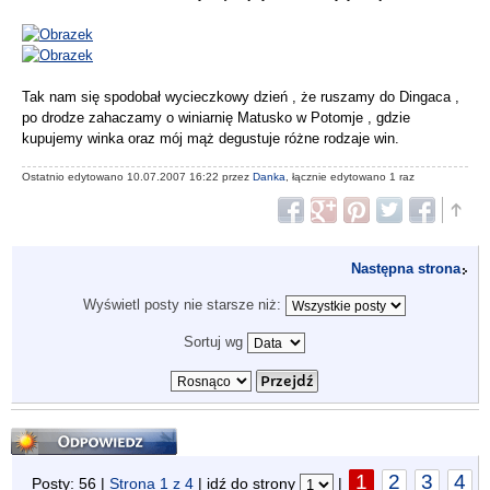
Tak nam się spodobał wycieczkowy dzień , że ruszamy do Dingaca ,
po drodze zahaczamy o winiarnię Matusko w Potomje , gdzie
kupujemy winka oraz mój mąż degustuje różne rodzaje win.
Ostatnio edytowano 10.07.2007 16:22 przez
Danka
, łącznie edytowano 1 raz
Następna strona
Wyświetl posty nie starsze niż:
Sortuj wg
Odpowiedz
1
2
3
4
Posty: 56 |
Strona
1
z
4
| idź do strony
|