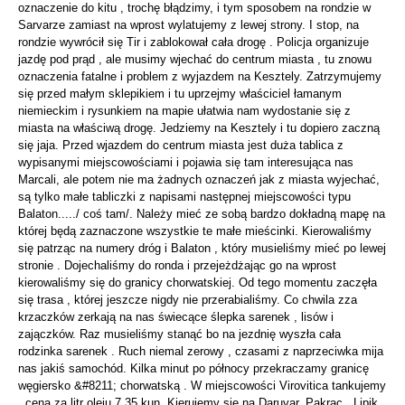
oznaczenie do kitu , trochę błądzimy, i tym sposobem na rondzie w
Sarvarze zamiast na wprost wylatujemy z lewej strony. I stop, na
rondzie wywrócił się Tir i zablokował cała drogę . Policja organizuje
jazdę pod prąd , ale musimy wjechać do centrum miasta , tu znowu
oznaczenia fatalne i problem z wyjazdem na Kesztely. Zatrzymujemy
się przed małym sklepikiem i tu uprzejmy właściciel łamanym
niemieckim i rysunkiem na mapie ułatwia nam wydostanie się z
miasta na właściwą drogę. Jedziemy na Kesztely i tu dopiero zaczną
się jaja. Przed wjazdem do centrum miasta jest duża tablica z
wypisanymi miejscowościami i pojawia się tam interesująca nas
Marcali, ale potem nie ma żadnych oznaczeń jak z miasta wyjechać,
są tylko małe tabliczki z napisami następnej miejscowości typu
Balaton...../ coś tam/. Należy mieć ze sobą bardzo dokładną mapę na
której będą zaznaczone wszystkie te małe mieścinki. Kierowaliśmy
się patrząc na numery dróg i Balaton , który musieliśmy mieć po lewej
stronie . Dojechaliśmy do ronda i przejeżdżając go na wprost
kierowaliśmy się do granicy chorwatskiej. Od tego momentu zaczęła
się trasa , której jeszcze nigdy nie przerabialiśmy. Co chwila zza
krzaczków zerkają na nas świecące ślepka sarenek , lisów i
zajączków. Raz musieliśmy stanąć bo na jezdnię wyszła cała
rodzinka sarenek . Ruch niemal zerowy , czasami z naprzeciwka mija
nas jakiś samochód. Kilka minut po północy przekraczamy granicę
węgiersko &#8211; chorwatską . W miejscowości Virovitica tankujemy
, cena za litr oleju 7,35 kun .Kierujemy się na Daruvar, Pakrac , Lipik.