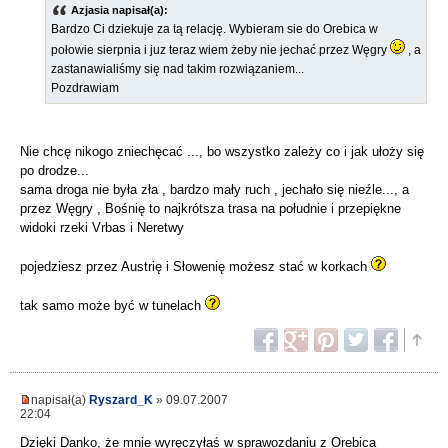
Azjasia napisał(a):
Bardzo Ci dziekuje za tą relację. Wybieram sie do Orebica w
połowie sierpnia i juz teraz wiem żeby nie jechać przez Węgry
, a
zastanawialiśmy się nad takim rozwiązaniem...
Pozdrawiam
Nie chcę nikogo zniechęcać ..., bo wszystko zależy co i jak ułoży się
po drodze...
sama droga nie była zła , bardzo mały ruch , jechało się nieźle..., a
przez Węgry , Bośnię to najkrótsza trasa na południe i przepiękne
widoki rzeki Vrbas i Neretwy
pojedziesz przez Austrię i Słowenię możesz stać w korkach
tak samo może być w tunelach
napisał(a)
Ryszard_K
» 09.07.2007
22:04
Dzięki Danko, że mnie wyręczyłaś w sprawozdaniu z Orebica