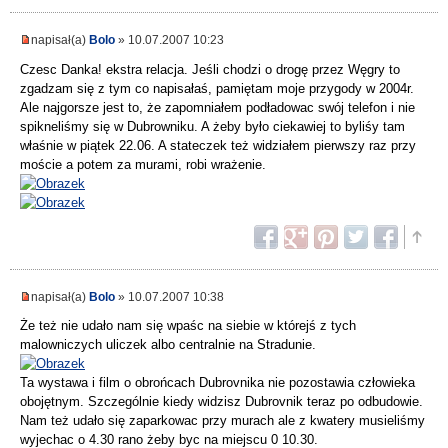
napisał(a)
Bolo
» 10.07.2007 10:23
Czesc Danka! ekstra relacja. Jeśli chodzi o drogę przez Węgry to
zgadzam się z tym co napisałaś, pamiętam moje przygody w 2004r.
Ale najgorsze jest to, że zapomniałem podładowac swój telefon i nie
spikneliśmy się w Dubrowniku. A żeby było ciekawiej to byliśy tam
właśnie w piątek 22.06. A stateczek też widziałem pierwszy raz przy
moście a potem za murami, robi wrażenie.
napisał(a)
Bolo
» 10.07.2007 10:38
Że też nie udało nam się wpaśc na siebie w którejś z tych
malowniczych uliczek albo centralnie na Stradunie.
Ta wystawa i film o obrońcach Dubrovnika nie pozostawia człowieka
obojętnym. Szczególnie kiedy widzisz Dubrovnik teraz po odbudowie.
Nam też udało się zaparkowac przy murach ale z kwatery musieliśmy
wyjechac o 4.30 rano żeby byc na miejscu 0 10.30.