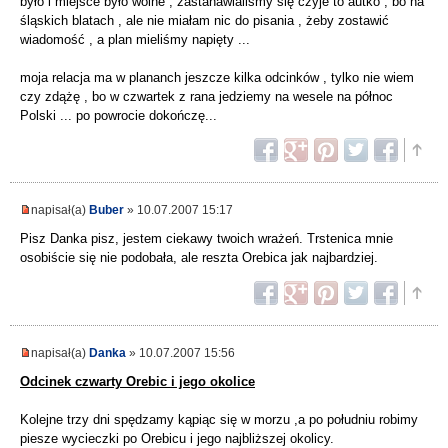
było i miejsce było wolne , zastanawialiśmy się czyje to autko , bo na
śląskich blatach , ale nie miałam nic do pisania , żeby zostawić
wiadomość , a plan mieliśmy napięty ...
moja relacja ma w plananch jeszcze kilka odcinków , tylko nie wiem
czy zdążę , bo w czwartek z rana jedziemy na wesele na północ
Polski ... po powrocie dokończę...
napisał(a)
Buber
» 10.07.2007 15:17
Pisz Danka pisz, jestem ciekawy twoich wrażeń. Trstenica mnie
osobiście się nie podobała, ale reszta Orebica jak najbardziej.
napisał(a)
Danka
» 10.07.2007 15:56
Odcinek czwarty Orebic i jego okolice
Kolejne trzy dni spędzamy kąpiąc się w morzu ,a po południu robimy
piesze wycieczki po Orebicu i jego najbliższej okolicy.