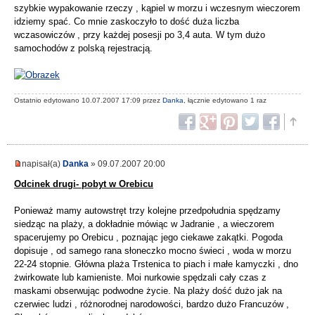
szybkie wypakowanie rzeczy , kąpiel w morzu i wczesnym wieczorem
idziemy spać. Co mnie zaskoczyło to dość duża liczba
wczasowiczów , przy każdej posesji po 3,4 auta. W tym dużo
samochodów z polską rejestracją.
Ostatnio edytowano 10.07.2007 17:09 przez
Danka
, łącznie edytowano 1 raz
napisał(a)
Danka
» 09.07.2007 20:00
Odcinek drugi- pobyt w Orebicu
Ponieważ mamy autowstręt trzy kolejne przedpołudnia spędzamy
siedząc na plaży, a dokładnie mówiąc w Jadranie , a wieczorem
spacerujemy po Orebicu , poznając jego ciekawe zakątki. Pogoda
dopisuje , od samego rana słoneczko mocno świeci , woda w morzu
22-24 stopnie. Główna plaża Trstenica to piach i małe kamyczki , dno
żwirkowate lub kamieniste. Moi nurkowie spędzali cały czas z
maskami obserwując podwodne życie. Na plaży dość dużo jak na
czerwiec ludzi , różnorodnej narodowości, bardzo dużo Francuzów ,