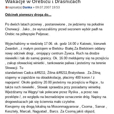
Wakacje w Orebicu i Drasnicach
napisał(a)
Danka
» 09.07.2007 19:53
Odcinek pierwszy droga do...
Po dwóch latach przerwy , postanowione , że jedziemy na południe
Chorwacji . Jako , że wyruszaliśmy przed sezonem wybór padł na
Orebic na półwyspie Peljesac.
Wyjechaliśmy w niedzielę 17.06. ok. godz 14.00 z Katowic, kierunek
Zwardoń , z małym postojem w Bielsku- Białej.Za Bielskiem oddany
nowy odcinek drogi , omijający centrum Żywca. Ruch na drodze
niewielki i tak do samej granicy. Ok. 16.00 meldujemy się na przejściu
, zakup słowackiej winietki , tankowanie paliwa i jesteśmy na terenie
Słowacji. Tu
standartowo Cadca &#8211; Żilina &#8211;Bratysława . Za Żiliną
stajemy w zajeździe na obiadokolację, płacimy 400 koron / z
napojami/. Około godziny 20.00 jesteśmy na przejściu w Rajce , tu
także ruch niewielki , Słowak sprawdza przy posiadamy winietkę.
Wjeżdżamy na Węgry/ tak polecane przez Ryśka , a przez nas
przeklęte /, ze względu na beznadziejne oznaczenie dróg. Napisy na
drogowskazach jak się ściemnia mało czytelne.
Kierujemy się drogą lokalną na Mosonmagyarovar , Csorna , Sarvar ,
Kesztely, Marcali, Nagyatad , Barcs. Za Csorną jakiś objazd,