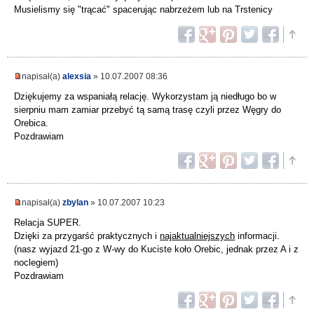
Musielismy się "trącać" spacerując nabrzeżem lub na Trstenicy
napisał(a)
alexsia
» 10.07.2007 08:36
Dziękujemy za wspaniałą relację. Wykorzystam ją niedługo bo w
sierpniu mam zamiar przebyć tą samą trasę czyli przez Węgry do
Orebica.
Pozdrawiam
napisał(a)
zbylan
» 10.07.2007 10:23
Relacja SUPER.
Dzięki za przygarść praktycznych i
najaktualniejszych
informacji.
(nasz wyjazd 21-go z W-wy do Kuciste koło Orebic, jednak przez A i z
noclegiem)
Pozdrawiam