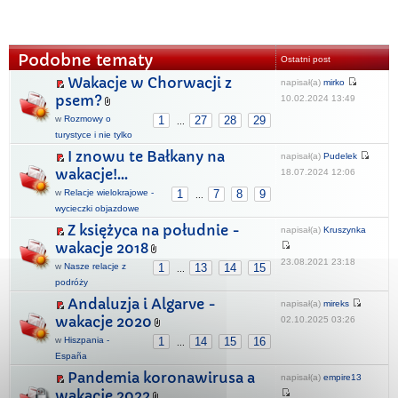
Podobne tematy
Ostatni post
Wakacje w Chorwacji z
napisał(a)
mirko
psem?
10.02.2024 13:49
w
Rozmowy o
1
27
28
29
...
turystyce i nie tylko
I znowu te Bałkany na
napisał(a)
Pudelek
wakacje!...
18.07.2024 12:06
w
Relacje wielokrajowe -
1
7
8
9
...
wycieczki objazdowe
Z księżyca na południe -
napisał(a)
Kruszynka
wakacje 2018
23.08.2021 23:18
w
Nasze relacje z
1
13
14
15
...
podróży
Andaluzja i Algarve -
napisał(a)
mireks
wakacje 2020
02.10.2025 03:26
w
Hiszpania -
1
14
15
16
...
España
Pandemia koronawirusa a
napisał(a)
empire13
wakacje 2022