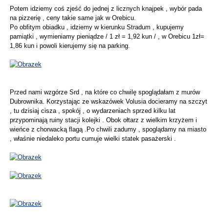
Potem idziemy coś zjeść do jednej z licznych knajpek , wybór pada
na pizzerię , ceny takie same jak w Orebicu.
Po obfitym obiadku , idziemy w kierunku Stradum , kupujemy
pamiątki , wymieniamy pieniądze / 1 zł = 1,92 kun / , w Orebicu 1zł=
1,86 kun i powoli kierujemy się na parking.
Przed nami wzgórze Srd , na które co chwilę spoglądałam z murów
Dubrownika. Korzystając ze wskazówek Volusia docieramy na szczyt
, tu dzisiaj cisza , spokój , o wydarzeniach sprzed kilku lat
przypominają ruiny stacji kolejki . Obok ołtarz z wielkim krzyżem i
wieńce z chorwacką flagą .Po chwili zadumy , spoglądamy na miasto
, właśnie niedaleko portu cumuje wielki statek pasażerski .