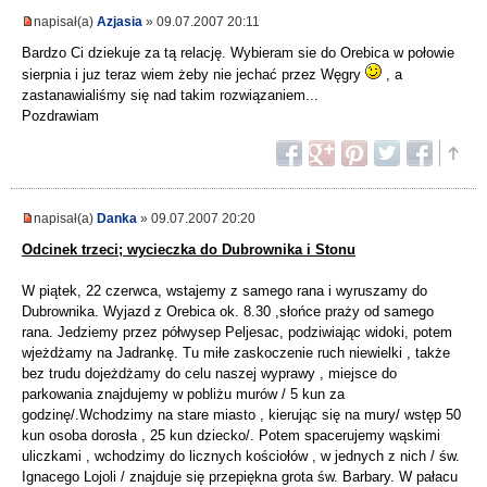
napisał(a)
Azjasia
» 09.07.2007 20:11
Bardzo Ci dziekuje za tą relację. Wybieram sie do Orebica w połowie
sierpnia i juz teraz wiem żeby nie jechać przez Węgry
, a
zastanawialiśmy się nad takim rozwiązaniem...
Pozdrawiam
napisał(a)
Danka
» 09.07.2007 20:20
Odcinek trzeci; wycieczka do Dubrownika i Stonu
W piątek, 22 czerwca, wstajemy z samego rana i wyruszamy do
Dubrownika. Wyjazd z Orebica ok. 8.30 ,słońce praży od samego
rana. Jedziemy przez półwysep Peljesac, podziwiając widoki, potem
wjeżdżamy na Jadrankę. Tu miłe zaskoczenie ruch niewielki , także
bez trudu dojeżdżamy do celu naszej wyprawy , miejsce do
parkowania znajdujemy w pobliżu murów / 5 kun za
godzinę/.Wchodzimy na stare miasto , kierując się na mury/ wstęp 50
kun osoba dorosła , 25 kun dziecko/. Potem spacerujemy wąskimi
uliczkami , wchodzimy do licznych kościołów , w jednych z nich / św.
Ignacego Lojoli / znajduje się przepiękna grota św. Barbary. W pałacu