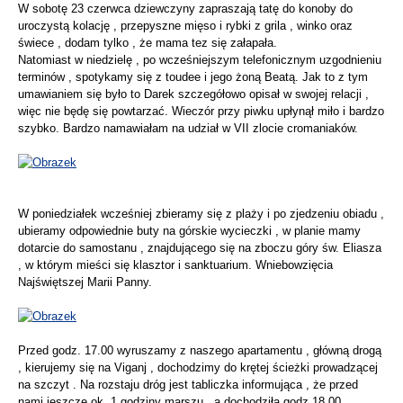
W sobotę 23 czerwca dziewczyny zapraszają tatę do konoby do
uroczystą kolację , przepyszne mięso i rybki z grila , winko oraz
świece , dodam tylko , że mama tez się załapała.
Natomiast w niedzielę , po wcześniejszym telefonicznym uzgodnieniu
terminów , spotykamy się z toudee i jego żoną Beatą. Jak to z tym
umawianiem się było to Darek szczegółowo opisał w swojej relacji ,
więc nie będę się powtarzać. Wieczór przy piwku upłynął miło i bardzo
szybko. Bardzo namawiałam na udział w VII zlocie cromaniaków.
W poniedziałek wcześniej zbieramy się z plaży i po zjedzeniu obiadu ,
ubieramy odpowiednie buty na górskie wycieczki , w planie mamy
dotarcie do samostanu , znajdującego się na zboczu góry św. Eliasza
, w którym mieści się klasztor i sanktuarium. Wniebowzięcia
Najświętszej Marii Panny.
Przed godz. 17.00 wyruszamy z naszego apartamentu , główną drogą
, kierujemy się na Viganj , dochodzimy do krętej ścieżki prowadzącej
na szczyt . Na rozstaju dróg jest tabliczka informująca , że przed
nami jeszcze ok. 1 godziny marszu , a dochodziła godz 18.00,