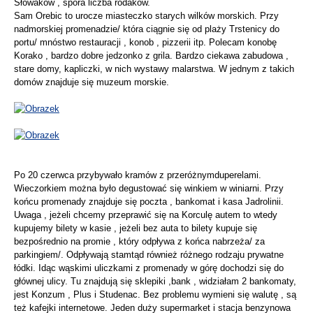
Słowaków , spora liczba rodaków.
Sam Orebic to urocze miasteczko starych wilków morskich. Przy
nadmorskiej promenadzie/ która ciągnie się od plaży Trstenicy do
portu/ mnóstwo restauracji , konob , pizzerii itp. Polecam konobę
Korako , bardzo dobre jedzonko z grila. Bardzo ciekawa zabudowa ,
stare domy, kapliczki, w nich wystawy malarstwa. W jednym z takich
domów znajduje się muzeum morskie.
Po 20 czerwca przybywało kramów z przeróżnymduperelami.
Wieczorkiem można było degustować się winkiem w winiarni. Przy
końcu promenady znajduje się poczta , bankomat i kasa Jadrolinii.
Uwaga , jeżeli chcemy przeprawić się na Korculę autem to wtedy
kupujemy bilety w kasie , jeżeli bez auta to bilety kupuje się
bezpośrednio na promie , który odpływa z końca nabrzeża/ za
parkingiem/. Odpływają stamtąd również różnego rodzaju prywatne
łódki. Idąc wąskimi uliczkami z promenady w górę dochodzi się do
głównej ulicy. Tu znajdują się sklepiki ,bank , widziałam 2 bankomaty,
jest Konzum , Plus i Studenac. Bez problemu wymieni się walutę , są
też kafejki internetowe. Jeden duży supermarket i stacja benzynowa