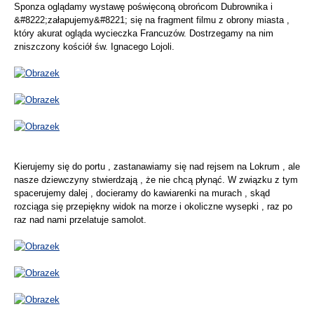
Sponza oglądamy wystawę poświęconą obrońcom Dubrownika i
&#8222;załapujemy&#8221; się na fragment filmu z obrony miasta ,
który akurat ogląda wycieczka Francuzów. Dostrzegamy na nim
zniszczony kościół św. Ignacego Lojoli.
Kierujemy się do portu , zastanawiamy się nad rejsem na Lokrum , ale
nasze dziewczyny stwierdzają , że nie chcą płynąć. W związku z tym
spacerujemy dalej , docieramy do kawiarenki na murach , skąd
rozciąga się przepiękny widok na morze i okoliczne wysepki , raz po
raz nad nami przelatuje samolot.