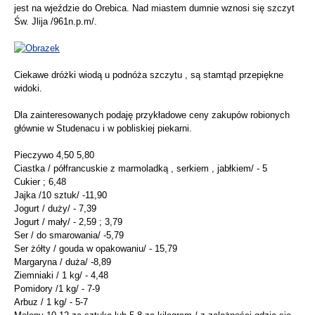
jest na wjeździe do Orebica. Nad miastem dumnie wznosi się szczyt
Św. Jlija /961n.p.m/.
Ciekawe dróżki wiodą u podnóża szczytu , są stamtąd przepiękne
widoki.
Dla zainteresowanych podaję przykładowe ceny zakupów robionych
głównie w Studenacu i w pobliskiej piekarni.
Pieczywo 4,50 5,80
Ciastka / półfrancuskie z marmoladką , serkiem , jabłkiem/ - 5
Cukier ; 6,48
Jajka /10 sztuk/ -11,90
Jogurt / duży/ - 7,39
Jogurt / mały/ - 2,59 ; 3,79
Ser / do smarowania/ -5,79
Ser żółty / gouda w opakowaniu/ - 15,79
Margaryna / duża/ -8,89
Ziemniaki / 1 kg/ - 4,48
Pomidory /1 kg/ - 7-9
Arbuz / 1 kg/ - 5-7