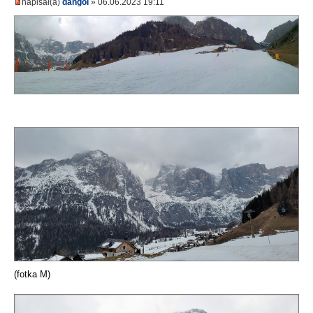
napisał(a)
dangol
» 06.06.2023 19:11
(fotka M)