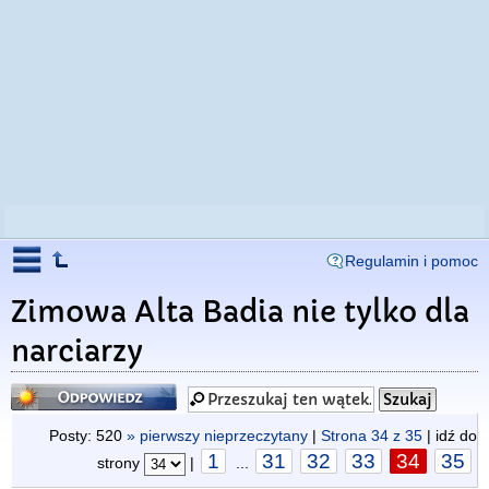
Regulamin i pomoc
Zimowa Alta Badia nie tylko dla
narciarzy
Odpowiedz
Posty: 520
» pierwszy nieprzeczytany
|
Strona
34
z
35
| idź do
1
31
32
33
34
35
strony
|
...