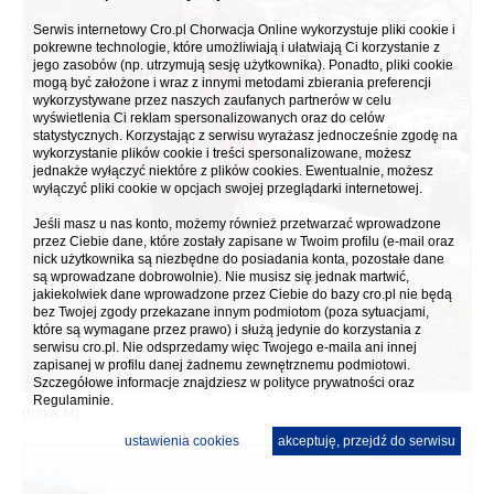
Serwis internetowy Cro.pl Chorwacja Online wykorzystuje pliki cookie i
pokrewne technologie, które umożliwiają i ułatwiają Ci korzystanie z
jego zasobów (np. utrzymują sesję użytkownika). Ponadto, pliki cookie
mogą być założone i wraz z innymi metodami zbierania preferencji
wykorzystywane przez naszych zaufanych partnerów w celu
wyświetlenia Ci reklam spersonalizowanych oraz do celów
statystycznych. Korzystając z serwisu wyrażasz jednocześnie zgodę na
wykorzystanie plików cookie i treści spersonalizowane, możesz
jednakże wyłączyć niektóre z plików cookies. Ewentualnie, możesz
wyłączyć pliki cookie w opcjach swojej przeglądarki internetowej.
Jeśli masz u nas konto, możemy również przetwarzać wprowadzone
przez Ciebie dane, które zostały zapisane w Twoim profilu (e-mail oraz
nick użytkownika są niezbędne do posiadania konta, pozostałe dane
są wprowadzane dobrowolnie). Nie musisz się jednak martwić,
jakiekolwiek dane wprowadzone przez Ciebie do bazy cro.pl nie będą
bez Twojej zgody przekazane innym podmiotom (poza sytuacjami,
które są wymagane przez prawo) i służą jedynie do korzystania z
serwisu cro.pl. Nie odsprzedamy więc Twojego e-maila ani innej
zapisanej w profilu danej żadnemu zewnętrznemu podmiotowi.
Szczegółowe informacje znajdziesz w
polityce prywatności
oraz
Regulaminie.
(fotka M)
ustawienia cookies
akceptuję, przejdź do serwisu