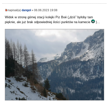
napisał(a)
dangol
» 06.06.2023 19:08
Widok w stronę górnej stacji kolejki Piz Boé („dziś” byłoby tam
pięknie, ale już brak odpowiedniej ilości punktów na karnecie
)…