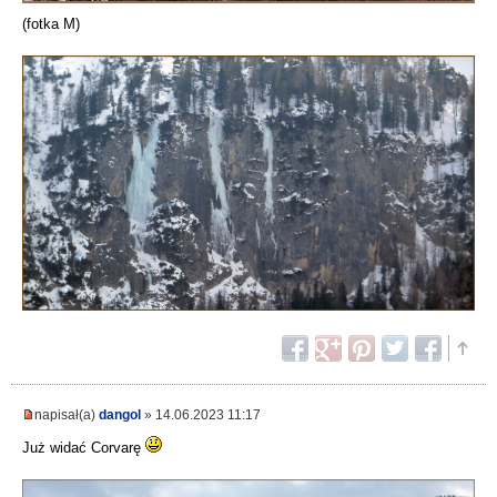
(fotka M)
napisał(a)
dangol
» 14.06.2023 11:17
Już widać Corvarę